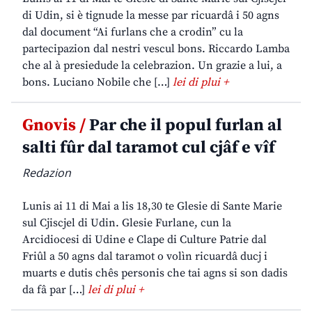
di Udin, si è tignude la messe par ricuardâ i 50 agns
dal document “Ai furlans che a crodin” cu la
partecipazion dal nestri vescul bons. Riccardo Lamba
che al à presiedude la celebrazion. Un grazie a lui, a
bons. Luciano Nobile che […]
lei di plui +
Gnovis /
Par che il popul furlan al
salti fûr dal taramot cul cjâf e vîf
Redazion
Lunis ai 11 di Mai a lis 18,30 te Glesie di Sante Marie
sul Cjiscjel di Udin. Glesie Furlane, cun la
Arcidiocesi di Udine e Clape di Culture Patrie dal
Friûl a 50 agns dal taramot o volìn ricuardâ ducj i
muarts e dutis chês personis che tai agns si son dadis
da fâ par […]
lei di plui +