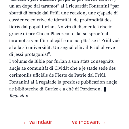
un an dopo dal taramot” al à ricuardât Fontanini “par
sburtâ di bande dal Friûl une reazion, une cjapade di
cussience coletive de identitât, de profonditât des
lidrîs dal popul furlan. No vin di dismenteâ che in
gracie di pre Checo Placerean e dal so sproc ‘dal
taramot si ven fûr cul cjâf e no cui pîts” se il Friûl vuê
al à la sô universitât. Un segnâl clâr: il Friûl al veve
di jessi protagonist”.
I volums de Bibie par furlan a son stâts consegnâts
ancje ae comunitât di Cividât che e je stade sede des
cerimoniis uficiâls de Fieste de Patrie dal Friûl.
Fontanini al à regalade la preziose publicazion ancje
ae biblioteche di Gurize e a chê di Pordenon. ❚
Redazion
← va indaûr
va indevant →