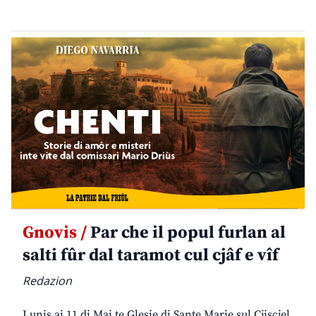
Gnovis /
Par che il popul furlan al
salti fûr dal taramot cul cjâf e vîf
Redazion
Lunis ai 11 di Mai te Glesie di Sante Marie sul Cjiscjel