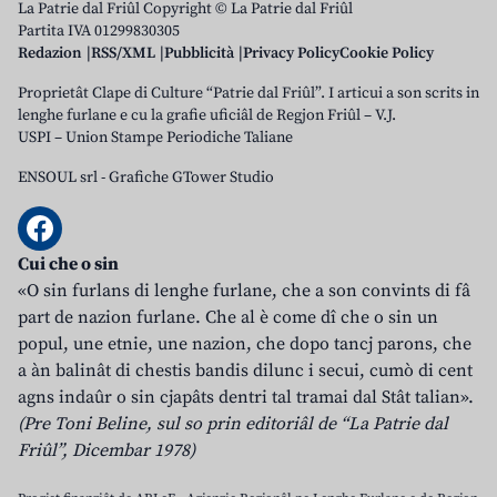
La Patrie dal Friûl Copyright © La Patrie dal Friûl
Partita IVA 01299830305
Redazion
RSS/XML
Pubblicità
Privacy Policy
Cookie Policy
Proprietât Clape di Culture “Patrie dal Friûl”. I articui a son scrits in
lenghe furlane e cu la grafie uficiâl de Regjon Friûl – V.J.
USPI – Union Stampe Periodiche Taliane
ENSOUL srl
-
Grafiche GTower Studio
Cui che o sin
«O sin furlans di lenghe furlane, che a son convints di fâ
part de nazion furlane. Che al è come dî che o sin un
popul, une etnie, une nazion, che dopo tancj parons, che
a àn balinât di chestis bandis dilunc i secui, cumò di cent
agns indaûr o sin cjapâts dentri tal tramai dal Stât talian».
(Pre Toni Beline, sul so prin editoriâl de “La Patrie dal
Friûl”, Dicembar 1978)