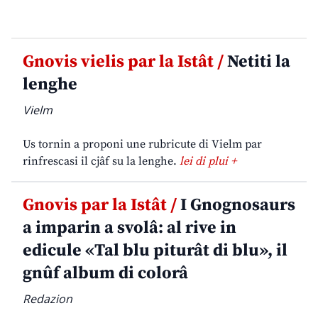
Gnovis vielis par la Istât /
Netiti la
lenghe
Vielm
Us tornin a proponi une rubricute di Vielm par
rinfrescasi il cjâf su la lenghe.
lei di plui +
Gnovis par la Istât /
I Gnognosaurs
a imparin a svolâ: al rive in
edicule «Tal blu piturât di blu», il
gnûf album di colorâ
Redazion