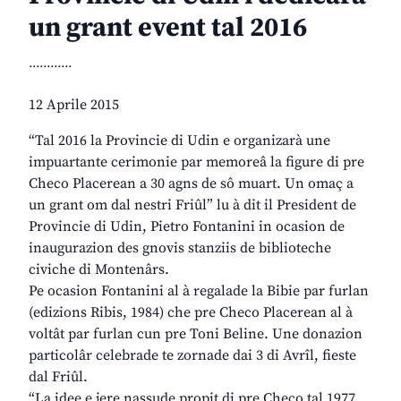
un grant event tal 2016
............
12 Aprile 2015
“Tal 2016 la Provincie di Udin e organizarà une
impuartante cerimonie par memoreâ la figure di pre
Checo Placerean a 30 agns de sô muart. Un omaç a
un grant om dal nestri Friûl” lu à dit il President de
Provincie di Udin, Pietro Fontanini in ocasion de
inaugurazion des gnovis stanziis de biblioteche
civiche di Montenârs.
Pe ocasion Fontanini al à regalade la Bibie par furlan
(edizions Ribis, 1984) che pre Checo Placerean al à
voltât par furlan cun pre Toni Beline. Une donazion
particolâr celebrade te zornade dai 3 di Avrîl, fieste
dal Friûl.
“La idee e jere nassude propit di pre Checo tal 1977,