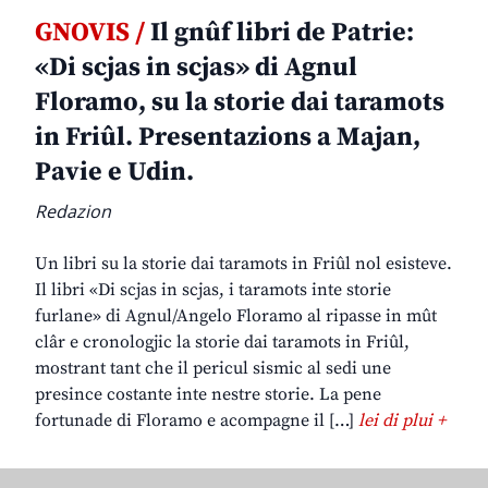
GNOVIS /
Il gnûf libri de Patrie:
«Di scjas in scjas» di Agnul
Floramo, su la storie dai taramots
in Friûl. Presentazions a Majan,
Pavie e Udin.
Redazion
Un libri su la storie dai taramots in Friûl nol esisteve.
Il libri «Di scjas in scjas, i taramots inte storie
furlane» di Agnul/Angelo Floramo al ripasse in mût
clâr e cronologjic la storie dai taramots in Friûl,
mostrant tant che il pericul sismic al sedi une
presince costante inte nestre storie. La pene
fortunade di Floramo e acompagne il […]
lei di plui +