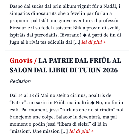
Daspò dal sucès dal prin album vignût fûr a Nadâl, i
simpatics dinosauruts che a fevelin par furlan a
proponin pal Istât une gnove aventure: il professôr
Einsaur e il so fedêl assistent Blik a provin di svolâ,
ispirâts dai pterodatils. Rivarano? ◆ A partî de fin di
Jugn al è rivât tes ediculis dal […]
lei di plui +
Gnovis /
LA PATRIE DAL FRIÛL AL
SALON DAL LIBRI DI TURIN 2026
Redazion
Dai 14 ai 18 di Mai no steit a cirînus, noaltris de
“Patrie”: no sarin in Friûl, ma inaltrò.◆ No, no lìn in
esili. Pal moment, jessi “furlans che no si rindin” nol
è ancjemò une colpe. Salacor lu deventarà, ma pal
moment o podin jessi “libars di sielzi” di lâ in
“mission”. Une mission […]
lei di plui +