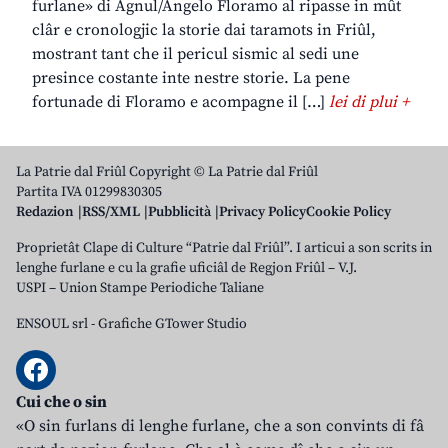
furlane» di Agnul/Angelo Floramo al ripasse in mût
clâr e cronologjic la storie dai taramots in Friûl,
mostrant tant che il pericul sismic al sedi une
presince costante inte nestre storie. La pene
fortunade di Floramo e acompagne il […]
lei di plui +
La Patrie dal Friûl Copyright © La Patrie dal Friûl
Partita IVA 01299830305
Redazion
RSS/XML
Pubblicità
Privacy Policy
Cookie Policy
Proprietât Clape di Culture “Patrie dal Friûl”. I articui a son scrits in
lenghe furlane e cu la grafie uficiâl de Regjon Friûl – V.J.
USPI – Union Stampe Periodiche Taliane
ENSOUL srl
-
Grafiche GTower Studio
Cui che o sin
«O sin furlans di lenghe furlane, che a son convints di fâ