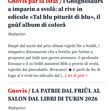
Gnovis par la Istât /
I Gnognosaurs
a imparin a svolâ: al rive in
edicule «Tal blu piturât di blu», il
gnûf album di colorâ
Redazion
Daspò dal sucès dal prin album vignût fûr a Nadâl, i
simpatics dinosauruts che a fevelin par furlan a
proponin pal Istât une gnove aventure: il professôr
Einsaur e il so fedêl assistent Blik a provin di svolâ,
ispirâts dai pterodatils. Rivarano? ◆ A partî de fin di
Jugn al è rivât tes ediculis dal […]
lei di plui +
Gnovis /
LA PATRIE DAL FRIÛL AL
SALON DAL LIBRI DI TURIN 2026
Redazion