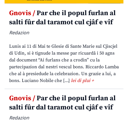
Gnovis /
Par che il popul furlan al
salti fûr dal taramot cul cjâf e vîf
Redazion
Lunis ai 11 di Mai te Glesie di Sante Marie sul Cjiscjel
di Udin, si è tignude la messe par ricuardâ i 50 agns
dal document “Ai furlans che a crodin” cu la
partecipazion dal nestri vescul bons. Riccardo Lamba
che al à presiedude la celebrazion. Un grazie a lui, a
bons. Luciano Nobile che […]
lei di plui +
Gnovis /
Par che il popul furlan al
salti fûr dal taramot cul cjâf e vîf
Redazion