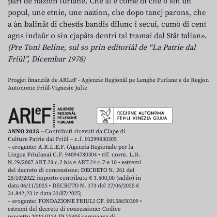
part de nazion furlane. Che al è come dî che o sin un
popul, une etnie, une nazion, che dopo tancj parons, che
a àn balinât di chestis bandis dilunc i secui, cumò di cent
agns indaûr o sin cjapâts dentri tal tramai dal Stât talian».
(Pre Toni Beline, sul so prin editoriâl de “La Patrie dal
Friûl”, Dicembar 1978)
Progjet finanziât de ARLeF - Agjenzie Regjonâl pe Lenghe Furlane e de Regjon
Autonome Friûl-Vignesie Julie
ANNO 2025
– Contributi ricevuti da Clape di
Culture Patrie dal Friûl – c.f. 01299830305
– erogante: A.R.L.E.F. (Agenzia Regionale per la
Lingua Friulana) C.F. 94094780304 • rif. norm. L.R.
N.29/2007 ART.23 c.2 bis e ART.24 c.7 e 10 • estremi
del decreto di concessione: DECRETO N. 261 del
25/10/2022 importo contributo € 3.500,00 (saldo) in
data 06/11/2025 • DECRETO N. 173 del 27/06/2025 €
34.842,23 in data 31/07/2025;
– erogante: FONDAZIONE FRIULI CF. 00158650309 •
estremi del decreto di concessione: Codice
progetto 2024-0124 ID 23405 campagna di