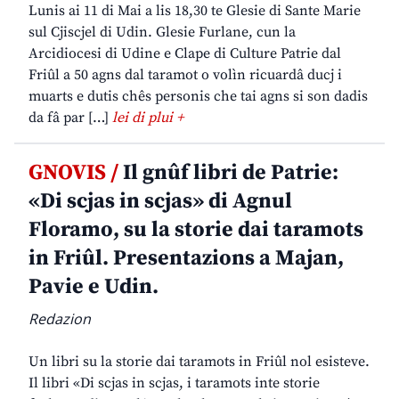
Lunis ai 11 di Mai a lis 18,30 te Glesie di Sante Marie
sul Cjiscjel di Udin. Glesie Furlane, cun la
Arcidiocesi di Udine e Clape di Culture Patrie dal
Friûl a 50 agns dal taramot o volìn ricuardâ ducj i
muarts e dutis chês personis che tai agns si son dadis
da fâ par […]
lei di plui +
GNOVIS /
Il gnûf libri de Patrie:
«Di scjas in scjas» di Agnul
Floramo, su la storie dai taramots
in Friûl. Presentazions a Majan,
Pavie e Udin.
Redazion
Un libri su la storie dai taramots in Friûl nol esisteve.
Il libri «Di scjas in scjas, i taramots inte storie