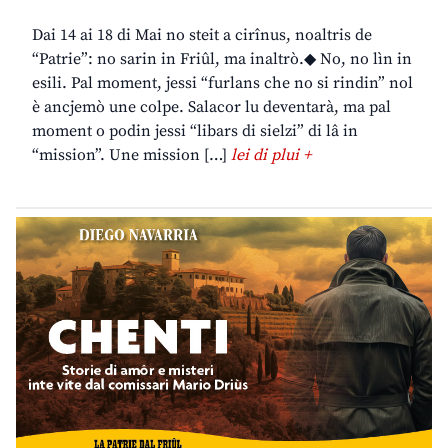
Dai 14 ai 18 di Mai no steit a cirînus, noaltris de
“Patrie”: no sarin in Friûl, ma inaltrò.◆ No, no lìn in
esili. Pal moment, jessi “furlans che no si rindin” nol
è ancjemò une colpe. Salacor lu deventarà, ma pal
moment o podin jessi “libars di sielzi” di lâ in
“mission”. Une mission […]
lei di plui +