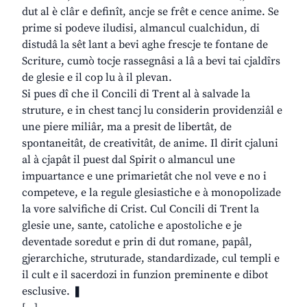
dut al è clâr e definît, ancje se frêt e cence anime. Se
prime si podeve iludisi, almancul cualchidun, di
distudâ la sêt lant a bevi aghe frescje te fontane de
Scriture, cumò tocje rassegnâsi a lâ a bevi tai cjaldîrs
de glesie e il cop lu à il plevan.
Si pues dî che il Concili di Trent al à salvade la
struture, e in chest tancj lu considerin providenziâl e
une piere miliâr, ma a presit de libertât, de
spontaneitât, de creativitât, de anime. Il dirit cjaluni
al à cjapât il puest dal Spirit o almancul une
impuartance e une primarietât che nol veve e no i
competeve, e la regule glesiastiche e à monopolizade
la vore salvifiche di Crist. Cul Concili di Trent la
glesie une, sante, catoliche e apostoliche e je
deventade soredut e prin di dut romane, papâl,
gjerarchiche, struturade, standardizade, cul templi e
il cult e il sacerdozi in funzion preminente e dibot
esclusive. ❚