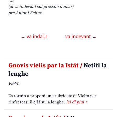
[…]
(al va indevant sul prossim numar)
pre Antoni Beline
← va indaûr
va indevant →
Gnovis vielis par la Istât /
Netiti la
lenghe
Vielm
Us tornin a proponi une rubricute di Vielm par
rinfrescasi il cjâf su la lenghe.
lei di plui +