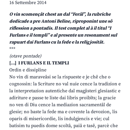
16 Settembre 2014
O vin scomençât chest an dal “Ferâl”, la rubriche
dedicade a pre Antoni Beline, riproponint une sô
riflession a pontadis. Il test complet al à il titul “I
Furlans e il templi” e al presente un resonament sul
rapuart dai Furlans cu la fede e la religjositât.
***
(otave pontade)
[…] I FURLANS E IL TEMPLI
Ordin e dissipline
No vin di maraveâsi se la rispueste e je chê che o
cognossìn: la Scriture no val nuie cence la tradizion e
la interpretazion autentiche dal magjisteri glesiastic e
adiriture e passe te liste dai libris proibîts; la gracie
no ven di Diu cence la mediazion sacramentâl de
glesie; no baste la fede ma e covente la devozion, lis
oparis di misericordie, lis indulgjencis e vie; cul
batisim tu puedis dome scoltâ, paiâ e tasê, parcè che