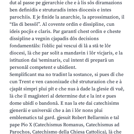
dut al passe pe gjerarchie che e à lis sôs diramazions
ben definidis e struturadis intes diocesis e intes
parochiis. E je finide la anarchie, la aprossimazion, il
“fâs di bessôl”. Al covente ordin e dissipline, cun
ideis pocjis e claris. Par garantî chest ordin e cheste
dissipline a vegnin cjapadis dôs decisions
fondamentâls: l’oblic pai vescui di lâ a stâ te lôr
diocesi, là che par solit a mandavin i lôr vicjaris, e la
istituzion dai ‘seminaris, cul intent di preparâ un
personâl competent e ubidient.
Semplificant ma no tradint la sostance, si pues dî che
cun Trent e ven canonizade chê struturazion che e à
cjapât simpri plui pît e che nus à dade la glesie di vuê,
là che il magjisteri al determine dut e la int e pues
dome ubidî o bandonâ. E nas la ete dai catechisims
gjenerâi e universâi che a àn i lôr nons plui
emblematics tal gard. gjesuit Robert Bellarmin e tal
pape Pio X (Catechismus Romanus, Catechismus ad
Parochos, Catechismo della Chiesa Cattolica), là che