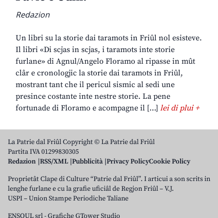
Redazion
Un libri su la storie dai taramots in Friûl nol esisteve.
Il libri «Di scjas in scjas, i taramots inte storie
furlane» di Agnul/Angelo Floramo al ripasse in mût
clâr e cronologjic la storie dai taramots in Friûl,
mostrant tant che il pericul sismic al sedi une
presince costante inte nestre storie. La pene
fortunade di Floramo e acompagne il […]
lei di plui +
La Patrie dal Friûl Copyright © La Patrie dal Friûl
Partita IVA 01299830305
Redazion
RSS/XML
Pubblicità
Privacy Policy
Cookie Policy
Proprietât Clape di Culture “Patrie dal Friûl”. I articui a son scrits in
lenghe furlane e cu la grafie uficiâl de Regjon Friûl – V.J.
USPI – Union Stampe Periodiche Taliane
ENSOUL srl
-
Grafiche GTower Studio