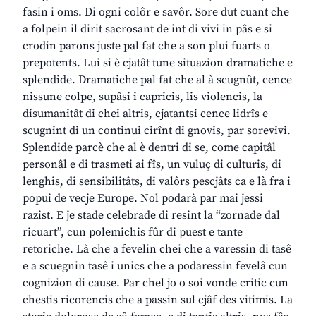
fasin i oms. Di ogni colôr e savôr. Sore dut cuant che
a folpein il dirit sacrosant de int di vivi in pâs e si
crodin parons juste pal fat che a son plui fuarts o
prepotents. Lui si è cjatât tune situazion dramatiche e
splendide. Dramatiche pal fat che al à scugnût, cence
nissune colpe, supâsi i capricis, lis violencis, la
disumanitât di chei altris, cjatantsi cence lidrîs e
scugnint di un continui cirînt di gnovis, par sorevivi.
Splendide parcè che al è dentri di se, come capitâl
personâl e di trasmeti ai fîs, un vuluç di culturis, di
lenghis, di sensibilitâts, di valôrs pescjâts ca e là fra i
popui de vecje Europe. Nol podarà par mai jessi
razist. E je stade celebrade di resint la “zornade dal
ricuart”, cun polemichis fûr di puest e tante
retoriche. Là che a fevelin chei che a varessin di tasê
e a scuegnin tasê i unics che a podaressin fevelâ cun
cognizion di cause. Par chel jo o soi vonde critic cun
chestis ricorencis che a passin sul cjâf des vitimis. La