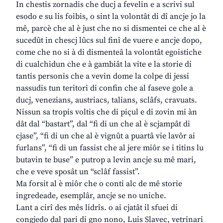
In chestis zornadis che ducj a fevelin e a scrivi sul
esodo e su lis foibis, o sint la volontât di dî ancje jo la
mê, parcè che al è just che no si dismentei ce che al è
sucedût in chescj lûcs sul finî de vuere e ancje dopo,
come che no si à di dismenteâ la volontât egoistiche
di cualchidun che e à gambiât la vite e la storie di
tantis personis che a vevin dome la colpe di jessi
nassudis tun teritori di confin che al faseve gole a
ducj, venezians, austriacs, talians, sclâfs, cravuats.
Nissun sa tropis voltis che di piçul e di zovin mi àn
dât dal “bastart”, dal “fi di un che al è scjampât di
cjase”, “fi di un che al è vignût a puartâ vie lavôr ai
furlans”, “fi di un fassist che al jere miôr se i titins lu
butavin te buse” e putrop a levin ancje su mê mari,
che e veve sposât un “sclâf fassist”.
Ma forsit al è miôr che o conti alc de mê storie
ingredeade, esemplâr, ancje se no uniche.
Lant a cirî des mês lidrîs. o ai cjatât il sfuei di
congjedo dal pari di gno nono, Luis Slavec, vetrinari