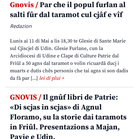
Gnovis /
Par che il popul furlan al
salti fûr dal taramot cul cjâf e vîf
Redazion
Lunis ai 11 di Mai a lis 18,30 te Glesie di Sante Marie
sul Cjiscjel di Udin. Glesie Furlane, cun la
Arcidiocesi di Udine e Clape di Culture Patrie dal
Friûl a 50 agns dal taramot o volìn ricuardâ ducj i
muarts e dutis chês personis che tai agns si son dadis
da fâ par […]
lei di plui +
GNOVIS /
Il gnûf libri de Patrie:
«Di scjas in scjas» di Agnul
Floramo, su la storie dai taramots
in Friûl. Presentazions a Majan,
Pavie e Udin.