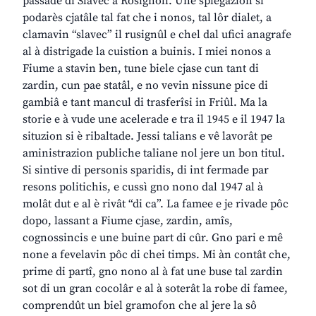
passade di Slavec a Rosignoli. Une spiegazion si
podarès cjatâle tal fat che i nonos, tal lôr dialet, a
clamavin “slavec” il rusignûl e chel dal ufici anagrafe
al à distrigade la cuistion a buinis. I miei nonos a
Fiume a stavin ben, tune biele cjase cun tant di
zardin, cun pae statâl, e no vevin nissune pice di
gambiâ e tant mancul di trasferîsi in Friûl. Ma la
storie e à vude une acelerade e tra il 1945 e il 1947 la
situzion si è ribaltade. Jessi talians e vê lavorât pe
aministrazion publiche taliane nol jere un bon titul.
Si sintive di personis sparidis, di int fermade par
resons politichis, e cussì gno nono dal 1947 al à
molât dut e al è rivât “di ca”. La famee e je rivade pôc
dopo, lassant a Fiume cjase, zardin, amîs,
cognossincis e une buine part di cûr. Gno pari e mê
none a fevelavin pôc di chei timps. Mi àn contât che,
prime di partî, gno nono al à fat une buse tal zardin
sot di un gran cocolâr e al à soterât la robe di famee,
comprendût un biel gramofon che al jere la sô