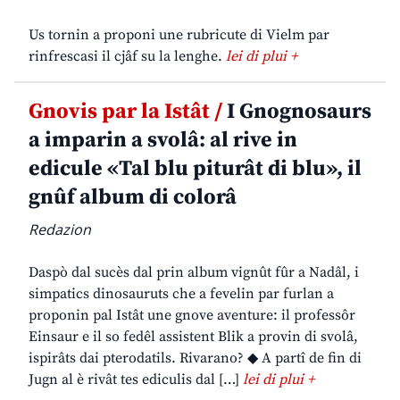
Us tornin a proponi une rubricute di Vielm par
rinfrescasi il cjâf su la lenghe.
lei di plui +
Gnovis par la Istât /
I Gnognosaurs
a imparin a svolâ: al rive in
edicule «Tal blu piturât di blu», il
gnûf album di colorâ
Redazion
Daspò dal sucès dal prin album vignût fûr a Nadâl, i
simpatics dinosauruts che a fevelin par furlan a
proponin pal Istât une gnove aventure: il professôr
Einsaur e il so fedêl assistent Blik a provin di svolâ,
ispirâts dai pterodatils. Rivarano? ◆ A partî de fin di
Jugn al è rivât tes ediculis dal […]
lei di plui +