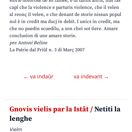
storie dolorose de sô famee, e di tantis altris, nus fâs
capî che la violence e parturìs violence, che il velen
al reonç il velen, e che denant de storie nissun popul
nol è in credit ma ducj in debit. I unics in credit, ma
che no puedin scuedilu, a son chei sot tiere. Amare
conclusion di une amare storie.
pre Antoni Beline
La Patrie dal Friûl n. 3 di Març 2007
← va indaûr
va indevant →
Gnovis vielis par la Istât /
Netiti la
lenghe
Vielm