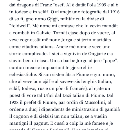
dai dragons di Franz Josef. Al è datât Pola 1909 e al è
in todesc e in sclâf. O ai ancje une fotografie dal 1916
di so fi, gno nono Gjigji, militâr cu la divise di
“feldwell”. Mê none mi contave che lu vevin mandât
a combati in Galizie. Tornât cjase dopo de vuere, al
veve cognossût mê none Jorga e si jerin maridâts
come citadins talians. Ancje mê none e veve une
storie complicade. I siei a vignivin de Ongjarie e a
stavin ben di cjase. Un so barbe Jorgo al jere “pope”,
cuntun incaric impuartant te gjerarchie
eclesiastiche. Si son sistemâts a Fiume e gno nono,
che al veve bon cjâf e al saveve sîs lenghis (talian,
sclâf, todesc, rus e un pôc di francês), al cjate un
puest di vore tal Ufici dal Dazi talian di Fiume. Dal
1928 il prefet di Fiume, par ordin di Mussolini, al
ordene a ducj i dipendents de ministrazion di gambiâ
il cognon e di sielzisi un non talian, se a vuelin
mantignî il pagnut. E cussì a colp la mê famee e je