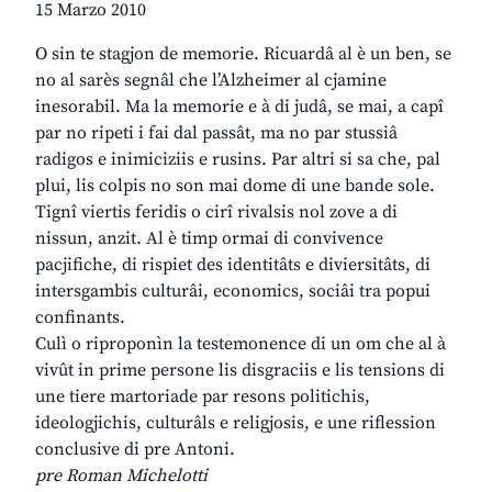
15 Marzo 2010
O sin te stagjon de memorie. Ricuardâ al è un ben, se
no al sarès segnâl che l’Alzheimer al cjamine
inesorabil. Ma la memorie e à di judâ, se mai, a capî
par no ripeti i fai dal passât, ma no par stussiâ
radigos e inimiciziis e rusins. Par altri si sa che, pal
plui, lis colpis no son mai dome di une bande sole.
Tignî viertis feridis o cirî rivalsis nol zove a di
nissun, anzit. Al è timp ormai di convivence
pacjifiche, di rispiet des identitâts e diviersitâts, di
intersgambis culturâi, economics, sociâi tra popui
confinants.
Culì o riproponìn la testemonence di un om che al à
vivût in prime persone lis disgraciis e lis tensions di
une tiere martoriade par resons politichis,
ideologjichis, culturâls e religjosis, e une riflession
conclusive di pre Antoni.
pre Roman Michelotti