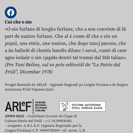
Cui che o sin
«O sin furlans di lenghe furlane, che a son convints di fâ
part de nazion furlane. Che al è come dî che o sin un
popul, une etnie, une nazion, che dopo tancj parons, che
a àn balinât di chestis bandis dilunc i secui, cumò di cent
agns indaûr o sin cjapâts dentri tal tramai dal Stât talian».
(Pre Toni Beline, sul so prin editoriâl de “La Patrie dal
Friûl”, Dicembar 1978)
Progjet finanziât de ARLeF - Agjenzie Regjonâl pe Lenghe Furlane e de Regjon
Autonome Friûl-Vignesie Julie
ANNO 2025
– Contributi ricevuti da Clape di
Culture Patrie dal Friûl – c.f. 01299830305
– erogante: A.R.L.E.F. (Agenzia Regionale per la
Lingua Friulana) C.F. 94094780304 • rif. norm. L.R.