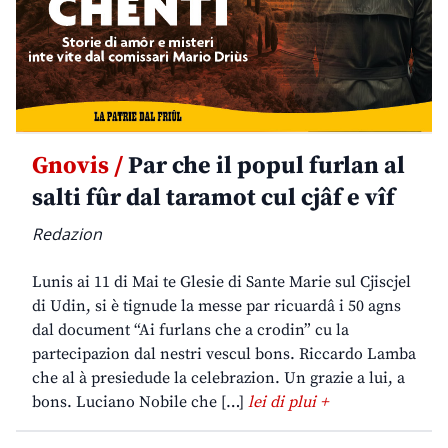
Gnovis /
Par che il popul furlan al
salti fûr dal taramot cul cjâf e vîf
Redazion
Lunis ai 11 di Mai te Glesie di Sante Marie sul Cjiscjel
di Udin, si è tignude la messe par ricuardâ i 50 agns
dal document “Ai furlans che a crodin” cu la
partecipazion dal nestri vescul bons. Riccardo Lamba
che al à presiedude la celebrazion. Un grazie a lui, a
bons. Luciano Nobile che […]
lei di plui +