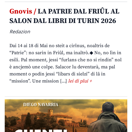
Gnovis /
LA PATRIE DAL FRIÛL AL
SALON DAL LIBRI DI TURIN 2026
Redazion
Dai 14 ai 18 di Mai no steit a cirînus, noaltris de
“Patrie”: no sarin in Friûl, ma inaltrò.◆ No, no lìn in
esili. Pal moment, jessi “furlans che no si rindin” nol
è ancjemò une colpe. Salacor lu deventarà, ma pal
moment o podin jessi “libars di sielzi” di lâ in
“mission”. Une mission […]
lei di plui +