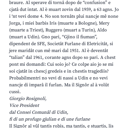
braure. Al sperave di tornâ dopo de “confusion” e
cjatâ dut intat. Al è muart zovin dal 1959, a 63 agns. Jo
i ‘nt vevi dome 4. No son tornâts plui nancje mê none
Jorga, i miei barbis Iris (muarte a Bologne), Mery
(muarte a Triest), Ruggero (muart a Turin), Aldo
(muart a Udin). Gno pari, “Gjino il fiuman”,
dipendent de SFE, Societât Furlane di Eletricitât, si
jere maridât cun mê mari dal 1951. Al è deventât
“talian” dal 1961, corante agns dopo so pari. A chest
pont mi domandi: Cui soio jo? Ce colpe aio jo se mi
soi cjatât in chescj gredeis e in chestis tragjediis?
Probabilmentri no vevi di nassi a Udin e no vevi
nancje di imparâ il furlan. Ma il Signôr al à volût
cussì.
Giorgio Rosignoli,
Vice President
dal Consei Comunâl di Udin,
fi di un profugo gjulian e di une furlane
Il Signôr al vûl tantis robis, ma tantis, e stuartis, lis