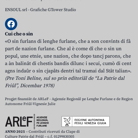
ENSOUL srl
-
Grafiche GTower Studio
Cui che o sin
«O sin furlans di lenghe furlane, che a son convints di fâ
part de nazion furlane. Che al è come dî che o sin un
popul, une etnie, une nazion, che dopo tancj parons, che
a àn balinât di chestis bandis dilunc i secui, cumò di cent
agns indaûr o sin cjapâts dentri tal tramai dal Stât talian».
(Pre Toni Beline, sul so prin editoriâl de “La Patrie dal
Friûl”, Dicembar 1978)
Progjet finanziât de ARLeF - Agjenzie Regjonâl pe Lenghe Furlane e de Regjon
Autonome Friûl-Vignesie Julie
ANNO 2025
– Contributi ricevuti da Clape di
Culture Patrie dal Friûl – c.f. 01299830305