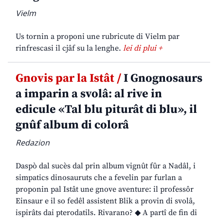
Vielm
Us tornin a proponi une rubricute di Vielm par
rinfrescasi il cjâf su la lenghe.
lei di plui +
Gnovis par la Istât /
I Gnognosaurs
a imparin a svolâ: al rive in
edicule «Tal blu piturât di blu», il
gnûf album di colorâ
Redazion
Daspò dal sucès dal prin album vignût fûr a Nadâl, i
simpatics dinosauruts che a fevelin par furlan a
proponin pal Istât une gnove aventure: il professôr
Einsaur e il so fedêl assistent Blik a provin di svolâ,
ispirâts dai pterodatils. Rivarano? ◆ A partî de fin di