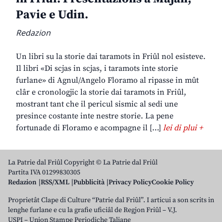
Pavie e Udin.
Redazion
Un libri su la storie dai taramots in Friûl nol esisteve.
Il libri «Di scjas in scjas, i taramots inte storie
furlane» di Agnul/Angelo Floramo al ripasse in mût
clâr e cronologjic la storie dai taramots in Friûl,
mostrant tant che il pericul sismic al sedi une
presince costante inte nestre storie. La pene
fortunade di Floramo e acompagne il […]
lei di plui +
La Patrie dal Friûl Copyright © La Patrie dal Friûl
Partita IVA 01299830305
Redazion
RSS/XML
Pubblicità
Privacy Policy
Cookie Policy
Proprietât Clape di Culture “Patrie dal Friûl”. I articui a son scrits in
lenghe furlane e cu la grafie uficiâl de Regjon Friûl – V.J.
USPI – Union Stampe Periodiche Taliane