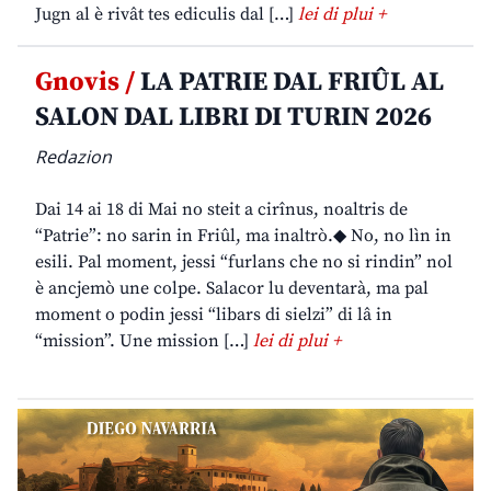
Jugn al è rivât tes ediculis dal […]
lei di plui +
Gnovis /
LA PATRIE DAL FRIÛL AL
SALON DAL LIBRI DI TURIN 2026
Redazion
Dai 14 ai 18 di Mai no steit a cirînus, noaltris de
“Patrie”: no sarin in Friûl, ma inaltrò.◆ No, no lìn in
esili. Pal moment, jessi “furlans che no si rindin” nol
è ancjemò une colpe. Salacor lu deventarà, ma pal
moment o podin jessi “libars di sielzi” di lâ in
“mission”. Une mission […]
lei di plui +