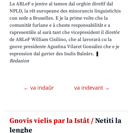
La ARLeF e jentre al tamon dal orghin diretîf dal
NPLD, la rêt europeane des minorancis linguistichis
cun sede a Bruxelles. E je la prime volte che la
comunitât furlane e à cheste responsabilitât e a
rapresentâle al sarà tant che vicepresident il diretôr
de ARLeF William Cisilino, che al lavorarà cu la
gnove presidente Agustina Vilaret González che e je
espression dal guvier des Isulis Baleârs. ❚
Redazion
← va indaûr
va indevant →
Gnovis vielis par la Istât /
Netiti la
lenghe