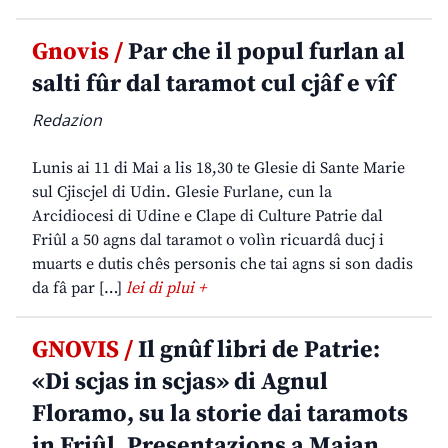
Gnovis /
Par che il popul furlan al
salti fûr dal taramot cul cjâf e vîf
Redazion
Lunis ai 11 di Mai a lis 18,30 te Glesie di Sante Marie
sul Cjiscjel di Udin. Glesie Furlane, cun la
Arcidiocesi di Udine e Clape di Culture Patrie dal
Friûl a 50 agns dal taramot o volìn ricuardâ ducj i
muarts e dutis chês personis che tai agns si son dadis
da fâ par […]
lei di plui +
GNOVIS /
Il gnûf libri de Patrie:
«Di scjas in scjas» di Agnul
Floramo, su la storie dai taramots
in Friûl. Presentazions a Majan,