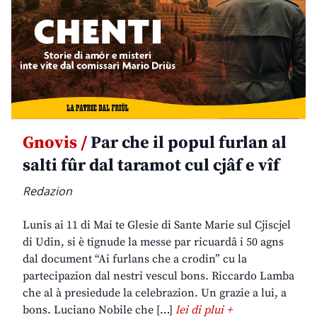
Gnovis /
Par che il popul furlan al
salti fûr dal taramot cul cjâf e vîf
Redazion
Lunis ai 11 di Mai te Glesie di Sante Marie sul Cjiscjel
di Udin, si è tignude la messe par ricuardâ i 50 agns
dal document “Ai furlans che a crodin” cu la
partecipazion dal nestri vescul bons. Riccardo Lamba
che al à presiedude la celebrazion. Un grazie a lui, a
bons. Luciano Nobile che […]
lei di plui +