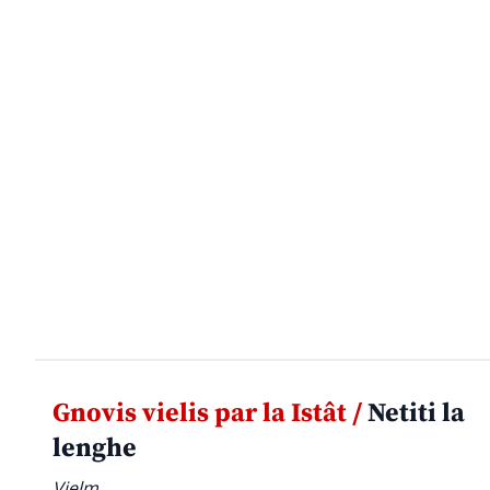
Gnovis vielis par la Istât /
Netiti la
lenghe
Vielm