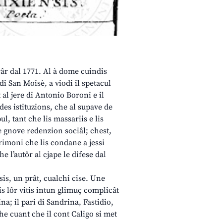
âr dal 1771. Al à dome cuindis
di San Moisè, a viodi il spetacul
al jere di Antonio Boroni e il
 des istituzions, che al supave de
l, tant che lis massariis e lis
e gnove redenzion sociâl; chest,
rimoni che lis condane a jessi
e l’autôr al cjape le difese dal
is, un prât, cualchi cise. Une
is lôr vitis intun glimuç complicât
na; il pari di Sandrina, Fastidio,
he cuant che il cont Caligo si met