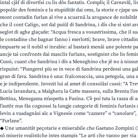
intal cjâf di divertîsi cu lis dôs fantatis. Compliç il Carnevâl, 
popolâr des feminis e la stupiditât dai oms, la storie e cjape un
mont contadin furlan al rive a scuarnâ la arogance de nobiltât
che il cont Caligo, sot dal puiûl di Sandrina, i dîs che si sint a
seglot di aghe glaçade: “Acqua fresca a vosustrissima, che il 
le contadine che bagnar fanno i merlotti; brave, brave cittadi
impuarte se il nobil si inrabie: al bastarà menâi une polente pa
ancje tai confronts dai masclis furlans, sostignint che lis femin
Cussì, cuant che Sandrina i dîs a Meneghino che jê no à nissune 
rispuint: “Piangerei più se in vece di Sandrina perdessi una ga
gran di fava. Sandrina è una: fralconaccia, una petegola, una 
e je indipendente. Invezit lui al amet di consolâsi cussì: “A T
Lucia lavandara, a Malghera la Catte massera, sulla Brenta l’ost
Bettina, Menegazza m’aspetta a Fusina. C’è poi tuta la razza di 
l’autôr nus fâs cognossi la lungje categorie di feminis furlan
levin a vuadagnâsi alc a Vignesie come “cazzere” o “canolare
“Furlane”.
◆ Une umanitât peçotarie e miserabile che Gaetano Zompini (17
sô miserie realistiche intes stampis “Le arti che vanno per via 