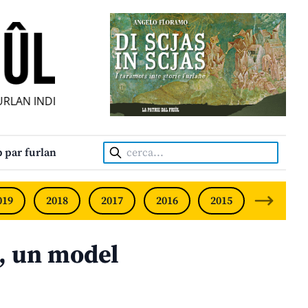
N INDIPENDENT • INDEPENDENT FRIULIAN MONTHLY • NEO
Cerca:
 par furlan
019
2018
2017
2016
2015
2014
i, un model