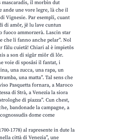
lis mascaradis, il morbin dut
e ande une vore legre, là che il
 di Vignesie. Par esempli, cuant
rdi di amôr, jê lu lave cuntun
suo fuoco ammorzerà. Lascin star
ne che li fanno anche pelar”. Nol
r fâlu cuietâ! Chiari al è impietôs
is a son di sigûr miôr di lôr.
voie di sposâsi il fantat, i
lina, una zucca, una rapa, un
stramba, una matta”. Tal sens che
reviso Pasquetta fornara, a Maroco
essa di Strà, a Venezia la siora
astrologhe di piazza”. Cun chest,
is che, bandonade la campagne, a
”, cognossudis dome come
00-1778) al rapresente in dute la
nella città di Venezia”, une