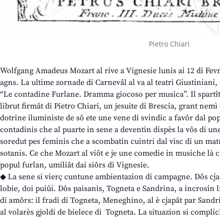
Pietro Chiari
Wolfgang Amadeus Mozart al rive a Vignesie lunis ai 12 di Fevr
agns. La ultime zornade di Carnevâl al va al teatri Giustiniani, 
“Le contadine Furlane. Dramma giocoso per musica”. Il spartît 
librut firmât di Pietro Chiari, un jesuite di Brescia, grant nemì
dotrine iluministe de sô ete une vene di svindic a favôr dal popu
contadinis che al puarte in sene a deventin dispès la vôs di un
soredut pes feminis che a scombatin cuintri dal visc di un mat
sotanis. Ce che Mozart al viôt e je une comedie in musiche là ch
popul furlan, umiliât dai siôrs di Vignesie.
◆ La sene si vierç cuntune ambientazion di campagne. Dôs cjas
lobie, doi puiûi. Dôs paisanis, Togneta e Sandrina, a incrosin l
di amôrs: il fradi di Togneta, Meneghino, al è cjapât par Sandri
al volarès gjoldi de bielece di Togneta. La situazion si complic