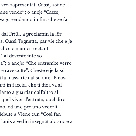
l ven rapresentât. Cussì, sot de
rlane vendo”; o ancje “Cazze,
 vago vendando in fin, che se fa
dal Friûl, a proclamin la lôr
. Cussì Tognetta, par vie che e je
n cheste maniere cetant
a” al devente inte sô
ria”; o ancje: “Che entrambe verrò
 rave cotte”. Cheste e je la sô
â la massarie dal so om: “E cosa
ti in faccia, che ti dica va al
amo a guardar dall’altro al
, quel viver d’entrata, quel dire
uno, ed uno per uno vederli
 debute a Viene cun “Così fan
urlanis a vedin insegnât alc ancje a