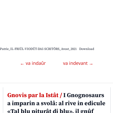
Patrie_IL-FRIÛL-VIODÛT-DAI-SCRITÔRS_Avost_2021
Download
← va indaûr
va indevant →
Gnovis par la Istât /
I Gnognosaurs
a imparin a svolâ: al rive in edicule
«Tal blu piturât di blu», il gnûf