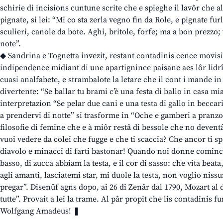
schirie di incisions cuntune scrite che e spieghe il lavôr che a
pignate, si lei: “Mi co sta zerla vegno fin da Role, e pignate fu
sculieri, canole da bote. Aghi, britole, forfe; ma a bon prezzo;
note”.
◆ Sandrina e Tognetta invezit, restant contadinis cence movisi 
indipendence midiant di une apartignince paisane aes lôr lidrîs
cuasi analfabete, e strambalote la letare che il cont i mande i
divertente: “Se ballar tu brami c’è una festa di ballo in casa mi
interpretazion “Se pelar due cani e una testa di gallo in becca
a prendervi di notte” si trasforme in “Oche e gamberi a pranzo e
filosofie di femine che e à miôr restâ di bessole che no devent
vuoi vedere da colei che fugge e che ti scaccia? Che ancor ti spu
diavolo e minacci di farti bastonar! Quando noi donne cominci
basso, di zucca abbiam la testa, e il cor di sasso: che vita beata
agli amanti, lasciatemi star, mi duole la testa, non voglio niss
pregar”. Disenûf agns dopo, ai 26 di Zenâr dal 1790, Mozart al
tutte”. Provait a lei la trame. Al pâr propit che lis contadinis f
Wolfgang Amadeus! ❚