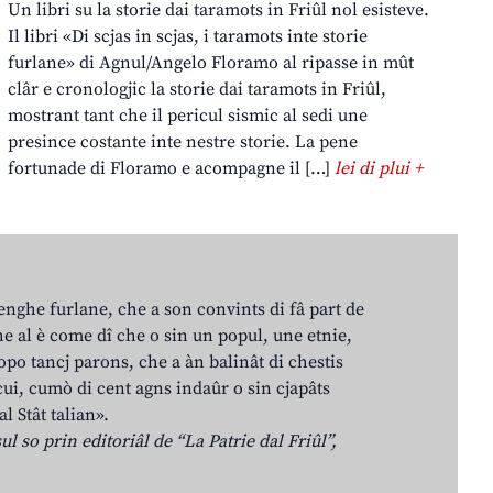
Un libri su la storie dai taramots in Friûl nol esisteve.
Il libri «Di scjas in scjas, i taramots inte storie
furlane» di Agnul/Angelo Floramo al ripasse in mût
clâr e cronologjic la storie dai taramots in Friûl,
mostrant tant che il pericul sismic al sedi une
presince costante inte nestre storie. La pene
fortunade di Floramo e acompagne il […]
lei di plui +
lenghe furlane, che a son convints di fâ part de
e al è come dî che o sin un popul, une etnie,
po tancj parons, che a àn balinât di chestis
cui, cumò di cent agns indaûr o sin cjapâts
al Stât talian».
ul so prin editoriâl de “La Patrie dal Friûl”,