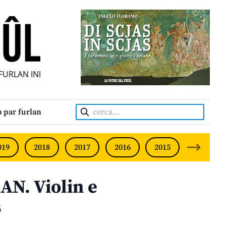
LAN INDIPENDENT • INDEPENDENT FRIULIAN MONTHLY • N
Cerca:
 par furlan
019
2018
2017
2016
2015
2014
N. Violin e
s