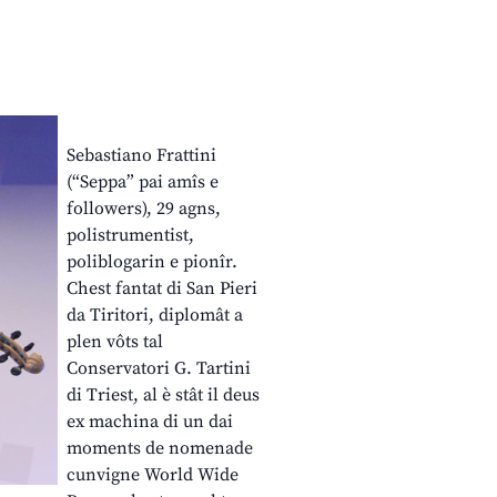
Sebastiano Frattini
(“Seppa” pai amîs e
followers), 29 agns,
polistrumentist,
poliblogarin e pionîr.
Chest fantat di San Pieri
da Tiritori, diplomât a
plen vôts tal
Conservatori G. Tartini
di Triest, al è stât il deus
ex machina di un dai
moments de nomenade
cunvigne World Wide