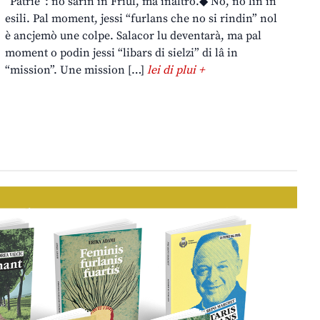
“Patrie”: no sarin in Friûl, ma inaltrò.◆ No, no lìn in
esili. Pal moment, jessi “furlans che no si rindin” nol
è ancjemò une colpe. Salacor lu deventarà, ma pal
moment o podin jessi “libars di sielzi” di lâ in
“mission”. Une mission […]
lei di plui +