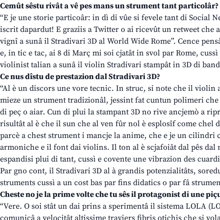
Cemût sêstu rivât a vê pes mans un strument tant particolâr?
“E je une storie particoâr: in dì di vûe si fevele tant di Social
iscrit dapardut! E graziis a Twitter o ai ricevût un retweet che a
vignî a sunâ il Stradivari 3D al World Wide Rome”. Cence pensâ
e, in tic e tac, ai 8 di Març mi soi cjatât in svol par Rome, cussì o
violinist talian a sunâ il violin Stradivari stampât in 3D di ba
Ce nus dîstu de prestazion dal Stradivari 3D?
“Al è un discors une vore tecnic. In struc, si note che il violin
mieze un strument tradizionâl, jessint fat cuntun polimeri che a
di peç o aiar. Cun di plui la stampant 3D no rive ancjemò a ripr
risultât al è che il sun che al ven fûr nol è esplosîf come chel
parcè a chest strument i mancje la anime, che e je un cilindri c
armoniche e il font dai violins. Il ton al è scjafoiât dal pês dal 
espandisi plui di tant, cussì e covente une vibrazion des cuardis
Par gno cont, il Stradivari 3D al à grandis potenzialitâts, sor
struments cussì a un cost bas par fins didatics o par fâ strument
Cheste no je la prime volte che tu sês il protagonist di une pi
“Vere. O soi stât un dai prins a sperimentâ il sistema LOLA (
comunicâ a velocitât altissime traviers fibris otichis che si vol