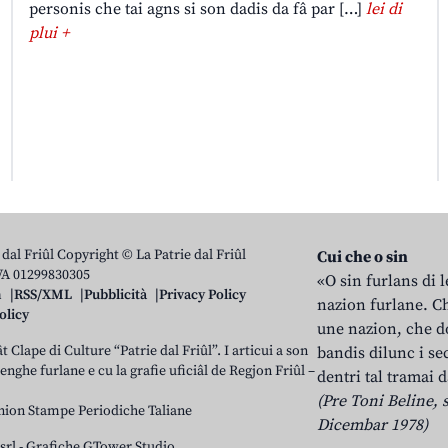
personis che tai agns si son dadis da fâ par […]
lei di
plui +
 dal Friûl Copyright © La Patrie dal Friûl
Cui che o sin
IVA 01299830305
«O sin furlans di 
n
RSS/XML
Pubblicità
Privacy Policy
nazion furlane. Ch
olicy
une nazion, che do
t Clape di Culture “Patrie dal Friûl”. I articui a son
bandis dilunc i se
 lenghe furlane e cu la grafie uficiâl de Regjon Friûl –
dentri tal tramai d
(Pre Toni Beline, s
nion Stampe Periodiche Taliane
Dicembar 1978)
srl
-
Grafiche GTower Studio