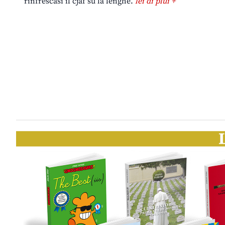
rinfrescasi il cjâf su la lenghe.
lei di plui +