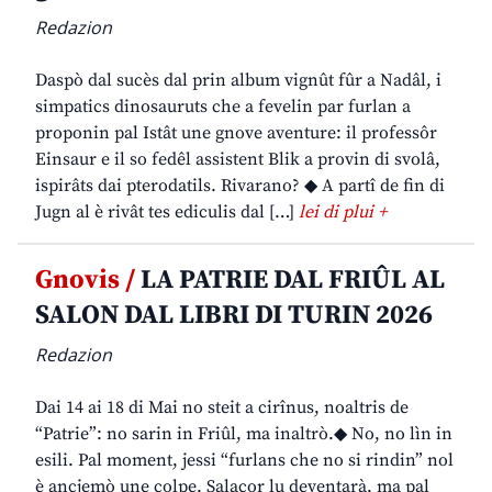
Redazion
Daspò dal sucès dal prin album vignût fûr a Nadâl, i
simpatics dinosauruts che a fevelin par furlan a
proponin pal Istât une gnove aventure: il professôr
Einsaur e il so fedêl assistent Blik a provin di svolâ,
ispirâts dai pterodatils. Rivarano? ◆ A partî de fin di
Jugn al è rivât tes ediculis dal […]
lei di plui +
Gnovis /
LA PATRIE DAL FRIÛL AL
SALON DAL LIBRI DI TURIN 2026
Redazion
Dai 14 ai 18 di Mai no steit a cirînus, noaltris de
“Patrie”: no sarin in Friûl, ma inaltrò.◆ No, no lìn in
esili. Pal moment, jessi “furlans che no si rindin” nol
è ancjemò une colpe. Salacor lu deventarà, ma pal