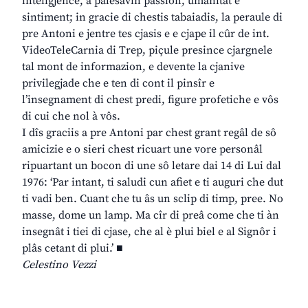
inteligjence, a palesavin passion, umanitât e
sintiment; in gracie di chestis tabaiadis, la peraule di
pre Antoni e jentre tes cjasis e e cjape il cûr de int.
VideoTeleCarnia di Trep, piçule presince cjargnele
tal mont de informazion, e devente la cjanive
privilegjade che e ten di cont il pinsîr e
l’insegnament di chest predi, figure profetiche e vôs
di cui che nol à vôs.
I dîs graciis a pre Antoni par chest grant regâl de sô
amicizie e o sieri chest ricuart une vore personâl
ripuartant un bocon di une sô letare dai 14 di Lui dal
1976: ‘Par intant, ti saludi cun afiet e ti auguri che dut
ti vadi ben. Cuant che tu âs un sclip di timp, pree. No
masse, dome un lamp. Ma cîr di preâ come che ti àn
insegnât i tiei di cjase, che al è plui biel e al Signôr i
plâs cetant di plui.’ ■
Celestino Vezzi