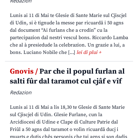
Redazion
Lunis ai 11 di Mai te Glesie di Sante Marie sul Cjiscjel
di Udin, si è tignude la messe par ricuardâ i 50 agns
dal document “Ai furlans che a crodin” cu la
partecipazion dal nestri vescul bons. Riccardo Lamba
che al à presiedude la celebrazion. Un grazie a lui, a
bons. Luciano Nobile che […]
lei di plui +
Gnovis /
Par che il popul furlan al
salti fûr dal taramot cul cjâf e vîf
Redazion
Lunis ai 11 di Mai a lis 18,30 te Glesie di Sante Marie
sul Cjiscjel di Udin. Glesie Furlane, cun la
Arcidiocesi di Udine e Clape di Culture Patrie dal
Friûl a 50 agns dal taramot o volìn ricuardâ ducj i
muarts e dutis chês personis che tai agns si son dadis