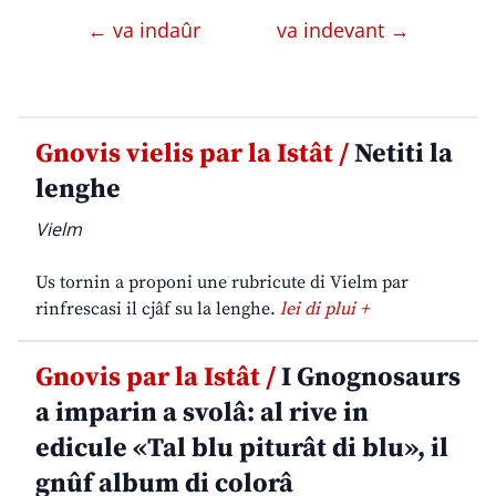
← va indaûr
va indevant →
Gnovis vielis par la Istât /
Netiti la
lenghe
Vielm
Us tornin a proponi une rubricute di Vielm par
rinfrescasi il cjâf su la lenghe.
lei di plui +
Gnovis par la Istât /
I Gnognosaurs
a imparin a svolâ: al rive in
edicule «Tal blu piturât di blu», il
gnûf album di colorâ