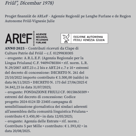
Friûl”, Dicembar 1978)
Progjet finanziât de ARLeF - Agjenzie Regjonâl pe Lenghe Furlane e de Regjon
Autonome Friûl-Vignesie Julie
ANNO 2025
– Contributi ricevuti da Clape di
Culture Patrie dal Friûl – c.f. 01299830305
– erogante: A.R.L.E.F. (Agenzia Regionale per la
Lingua Friulana) C.F. 94094780304 • rif. norm. L.R.
N.29/2007 ART.23 c.2 bis e ART.24 c.7 e 10 • estremi
del decreto di concessione: DECRETO N. 261 del
25/10/2022 importo contributo € 3.500,00 (saldo) in
data 06/11/2025 • DECRETO N. 173 del 27/06/2025 €
34.842,23 in data 31/07/2025;
– erogante: FONDAZIONE FRIULI CF. 00158650309 •
estremi del decreto di concessione: Codice
progetto 2024-0124 ID 23405 campagna di
sensibilizzazione giornalistica dei sindaci aderenti
all’assemblea della comunità linguistica Friulana •
contributo € 3.450,00 • in data 12/05/2025;
– erogante: Agenzia delle Entrate • rif. norm.:
Contributo 5 per Mille • contributo: € 1.593,02 • in
data 20/08/2025.