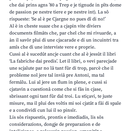
che dai prins agns ’80 a Trep e je tignude in pîts dome
de passion pe nestre tiere e pe nestre int). La sô
rispueste: ‘Se al è pe Cjargne no pues dî di no!’
Al è in cheste suaze che a cjapin vite diviers
documents filmâts che, par chel che mi rivuarde, a
àn il savôr plui di une cjacarade e di un incuintri tra
amîs che di une interviste vere e proprie.
Cussì al è sucedût ancje cuant che al è jessût il libri
‘La fabriche dai predis’. Let il libri, o vevi parecjade
une scjalute par no lâ tant fûr di trop, parcè che il
probleme nol jere tal inviâ pre Antoni, ma tal
fermâlu. Lui al jere un flum in plene, e cussì si
cjatavin a cuestionâ come che si fâs in cjase,
sbrissant ogni tant fûr dal troi. Lu stiçavi, te juste
misure, ma il plui des voltis mi soi cjatât a fâi di spale
e a condividi cun lui il so pinsîr.
Lis sôs rispuestis, prontis e imediadis, lis sôs
considerazions, dongje de preparazion e de