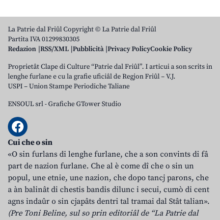
La Patrie dal Friûl Copyright © La Patrie dal Friûl
Partita IVA 01299830305
Redazion
RSS/XML
Pubblicità
Privacy Policy
Cookie Policy
Proprietât Clape di Culture “Patrie dal Friûl”. I articui a son scrits in
lenghe furlane e cu la grafie uficiâl de Regjon Friûl – V.J.
USPI – Union Stampe Periodiche Taliane
ENSOUL srl
-
Grafiche GTower Studio
Cui che o sin
«O sin furlans di lenghe furlane, che a son convints di fâ
part de nazion furlane. Che al è come dî che o sin un
popul, une etnie, une nazion, che dopo tancj parons, che
a àn balinât di chestis bandis dilunc i secui, cumò di cent
agns indaûr o sin cjapâts dentri tal tramai dal Stât talian».
(Pre Toni Beline, sul so prin editoriâl de “La Patrie dal