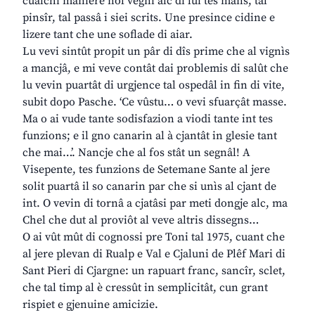
cualchi maniere nol vegni alc di lui tes mans, tal
pinsîr, tal passâ i siei scrits. Une presince cidine e
lizere tant che une soflade di aiar.
Lu vevi sintût propit un pâr di dîs prime che al vignìs
a mancjâ, e mi veve contât dai problemis di salût che
lu vevin puartât di urgjence tal ospedâl in fin di vite,
subit dopo Pasche. ‘Ce vûstu… o vevi sfuarçât masse.
Ma o ai vude tante sodisfazion a viodi tante int tes
funzions; e il gno canarin al à cjantât in glesie tant
che mai…’. Nancje che al fos stât un segnâl! A
Visepente, tes funzions de Setemane Sante al jere
solit puartâ il so canarin par che si unìs al cjant de
int. O vevin di tornâ a cjatâsi par meti dongje alc, ma
Chel che dut al proviôt al veve altris dissegns…
O ai vût mût di cognossi pre Toni tal 1975, cuant che
al jere plevan di Rualp e Val e Cjaluni de Plêf Mari di
Sant Pieri di Cjargne: un rapuart franc, sancîr, sclet,
che tal timp al è cressût in semplicitât, cun grant
rispiet e gjenuine amicizie.