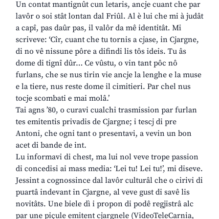
Un contat mantignût cun letaris, ancje cuant che par
lavôr o soi stât lontan dal Friûl. Al è lui che mi à judât
a capî, pas daûr pas, il valôr da mê identitât. Mi
scriveve: ‘Cîr, cuant che tu tornis a cjase, in Cjargne,
di no vê nissune pôre a difindi lis tôs ideis. Tu âs
dome di tignî dûr… Ce vûstu, o vin tant pôc nô
furlans, che se nus tirin vie ancje la lenghe e la muse
e la tiere, nus reste dome il cimitieri. Par chel nus
tocje scombati e mai molâ.’
Tai agns ’80, o curavi cualchi trasmission par furlan
tes emitentis privadis de Cjargne; i tescj di pre
Antoni, che ogni tant o presentavi, a vevin un bon
acet di bande de int.
Lu informavi di chest, ma lui nol veve trope passion
di concedisi ai mass media: ‘Lei tu! Lei tu!’, mi diseve.
Jessint a cognossince dal lavôr culturâl che o cirivi di
puartâ indevant in Cjargne, al veve gust di savê lis
novitâts. Une biele dì i propon di podê regjistrâ alc
par une piçule emitent cjargnele (VideoTeleCarnia,