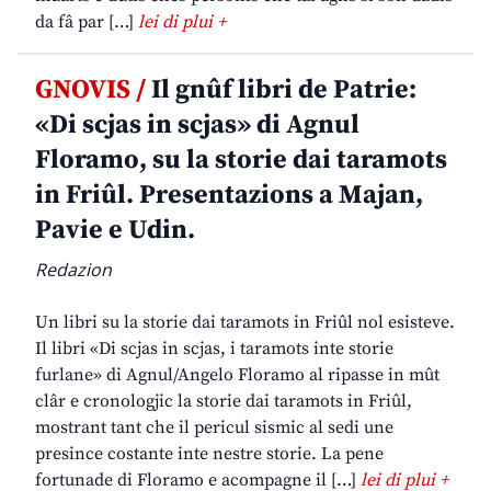
da fâ par […]
lei di plui +
GNOVIS /
Il gnûf libri de Patrie:
«Di scjas in scjas» di Agnul
Floramo, su la storie dai taramots
in Friûl. Presentazions a Majan,
Pavie e Udin.
Redazion
Un libri su la storie dai taramots in Friûl nol esisteve.
Il libri «Di scjas in scjas, i taramots inte storie
furlane» di Agnul/Angelo Floramo al ripasse in mût
clâr e cronologjic la storie dai taramots in Friûl,
mostrant tant che il pericul sismic al sedi une
presince costante inte nestre storie. La pene
fortunade di Floramo e acompagne il […]
lei di plui +