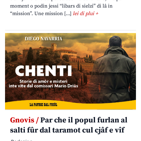
moment o podin jessi “libars di sielzi” di lâ in
“mission”. Une mission […]
lei di plui +
Gnovis /
Par che il popul furlan al
salti fûr dal taramot cul cjâf e vîf