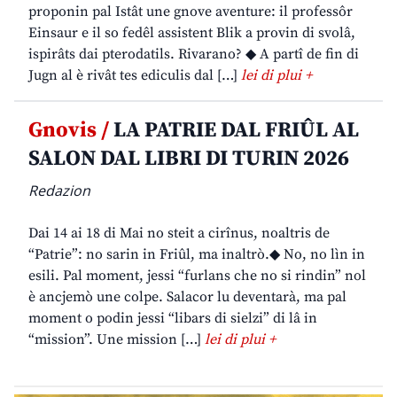
proponin pal Istât une gnove aventure: il professôr
Einsaur e il so fedêl assistent Blik a provin di svolâ,
ispirâts dai pterodatils. Rivarano? ◆ A partî de fin di
Jugn al è rivât tes ediculis dal […]
lei di plui +
Gnovis /
LA PATRIE DAL FRIÛL AL
SALON DAL LIBRI DI TURIN 2026
Redazion
Dai 14 ai 18 di Mai no steit a cirînus, noaltris de
“Patrie”: no sarin in Friûl, ma inaltrò.◆ No, no lìn in
esili. Pal moment, jessi “furlans che no si rindin” nol
è ancjemò une colpe. Salacor lu deventarà, ma pal
moment o podin jessi “libars di sielzi” di lâ in
“mission”. Une mission […]
lei di plui +