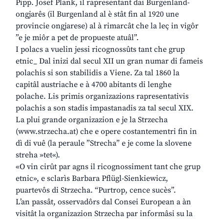
Pipp. Josef Plank, il rapresentant dai Burgenland-
ongjarês (il Burgenland al è stât fin al 1920 une
provincie ongjarese) al à rimarcât che la leç in vigôr
”e je miôr a pet de propueste atuâl”.
I polacs a vuelin jessi ricognossûts tant che grup
etnic_ Dal inizi dal secul XII un gran numar di fameis
polachis si son stabilidis a Viene. Za tal 1860 la
capitâl austriache e à 4700 abitants di lenghe
polache. Lis primis organizazions rapresentativis
polachis a son stadis impastanadis za tal secul XIX.
La plui grande organizazion e je la Strzecha
(www.strzecha.at) che e opere costantementri fin in
dì di vuê (la peraule ”Strecha” e je come la slovene
streha »tet«).
«O vin cirût par agns il ricognossiment tant che grup
etnic», e sclarìs Barbara Pflügl-Sienkiewicz,
puartevôs di Strzecha. “Purtrop, cence sucès”.
L’an passât, osservadôrs dal Consei European a àn
visitât la organizazion Strzecha par informâsi su la