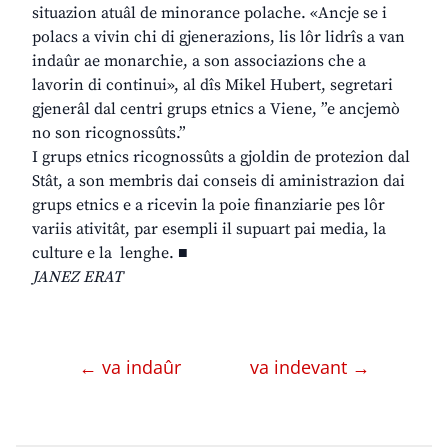
situazion atuâl de minorance polache. «Ancje se i
polacs a vivin chi di gjenerazions, lis lôr lidrîs a van
indaûr ae monarchie, a son associazions che a
lavorin di continui», al dîs Mikel Hubert, segretari
gjenerâl dal centri grups etnics a Viene, ”e ancjemò
no son ricognossûts.”
I grups etnics ricognossûts a gjoldin de protezion dal
Stât, a son membris dai conseis di aministrazion dai
grups etnics e a ricevin la poie finanziarie pes lôr
variis ativitât, par esempli il supuart pai media, la
culture e la lenghe. ■
JANEZ ERAT
← va indaûr
va indevant →