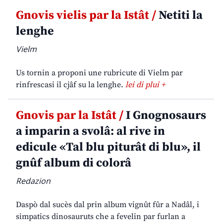
Gnovis vielis par la Istât /
Netiti la
lenghe
Vielm
Us tornin a proponi une rubricute di Vielm par
rinfrescasi il cjâf su la lenghe.
lei di plui +
Gnovis par la Istât /
I Gnognosaurs
a imparin a svolâ: al rive in
edicule «Tal blu piturât di blu», il
gnûf album di colorâ
Redazion
Daspò dal sucès dal prin album vignût fûr a Nadâl, i
simpatics dinosauruts che a fevelin par furlan a