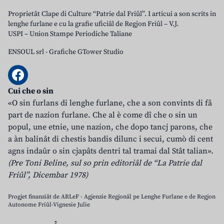
Proprietât Clape di Culture “Patrie dal Friûl”. I articui a son scrits in
lenghe furlane e cu la grafie uficiâl de Regjon Friûl – V.J.
USPI – Union Stampe Periodiche Taliane
ENSOUL srl
-
Grafiche GTower Studio
Cui che o sin
«O sin furlans di lenghe furlane, che a son convints di fâ
part de nazion furlane. Che al è come dî che o sin un
popul, une etnie, une nazion, che dopo tancj parons, che
a àn balinât di chestis bandis dilunc i secui, cumò di cent
agns indaûr o sin cjapâts dentri tal tramai dal Stât talian».
(Pre Toni Beline, sul so prin editoriâl de “La Patrie dal
Friûl”, Dicembar 1978)
Progjet finanziât de ARLeF - Agjenzie Regjonâl pe Lenghe Furlane e de Regjon
Autonome Friûl-Vignesie Julie