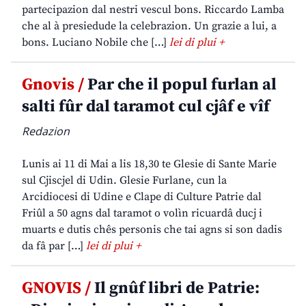
partecipazion dal nestri vescul bons. Riccardo Lamba
che al à presiedude la celebrazion. Un grazie a lui, a
bons. Luciano Nobile che […]
lei di plui +
Gnovis /
Par che il popul furlan al
salti fûr dal taramot cul cjâf e vîf
Redazion
Lunis ai 11 di Mai a lis 18,30 te Glesie di Sante Marie
sul Cjiscjel di Udin. Glesie Furlane, cun la
Arcidiocesi di Udine e Clape di Culture Patrie dal
Friûl a 50 agns dal taramot o volìn ricuardâ ducj i
muarts e dutis chês personis che tai agns si son dadis
da fâ par […]
lei di plui +
GNOVIS /
Il gnûf libri de Patrie: