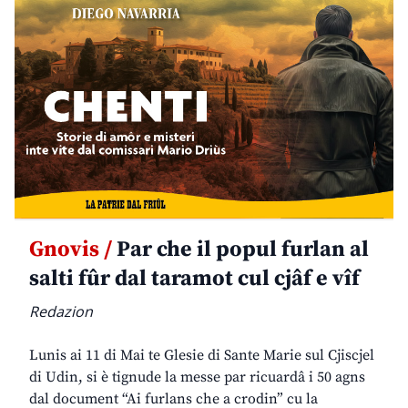
Gnovis /
Par che il popul furlan al
salti fûr dal taramot cul cjâf e vîf
Redazion
Lunis ai 11 di Mai te Glesie di Sante Marie sul Cjiscjel
di Udin, si è tignude la messe par ricuardâ i 50 agns
dal document “Ai furlans che a crodin” cu la