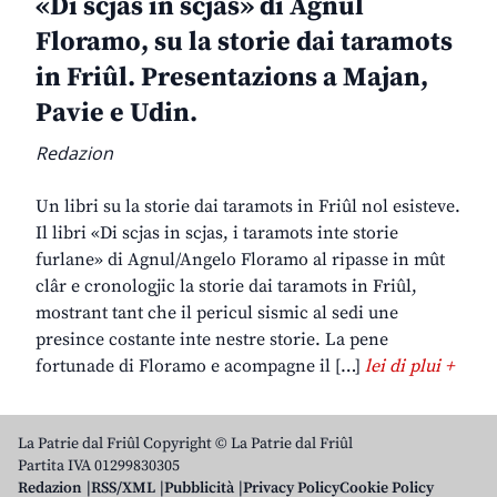
«Di scjas in scjas» di Agnul
Floramo, su la storie dai taramots
in Friûl. Presentazions a Majan,
Pavie e Udin.
Redazion
Un libri su la storie dai taramots in Friûl nol esisteve.
Il libri «Di scjas in scjas, i taramots inte storie
furlane» di Agnul/Angelo Floramo al ripasse in mût
clâr e cronologjic la storie dai taramots in Friûl,
mostrant tant che il pericul sismic al sedi une
presince costante inte nestre storie. La pene
fortunade di Floramo e acompagne il […]
lei di plui +
La Patrie dal Friûl Copyright © La Patrie dal Friûl
Partita IVA 01299830305
Redazion
RSS/XML
Pubblicità
Privacy Policy
Cookie Policy