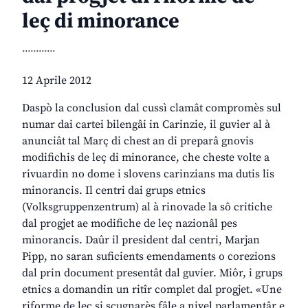
leç di minorance
............
12 Aprile 2012
Daspò la conclusion dal cussì clamât compromès sul
numar dai cartei bilengâi in Carinzie, il guvier al à
anunciât tal Març di chest an di preparâ gnovis
modifichis de leç di minorance, che cheste volte a
rivuardin no dome i slovens carinzians ma dutis lis
minorancis. Il centri dai grups etnics
(Volksgruppenzentrum) al à rinovade la sô critiche
dal progjet ae modifiche de leç nazionâl pes
minorancis. Daûr il president dal centri, Marjan
Pipp, no saran suficients emendaments o corezions
dal prin document presentât dal guvier. Miôr, i grups
etnics a domandin un ritîr complet dal progjet. «Une
riforme de leç si scugnarès fâle a nivel parlamentâr e