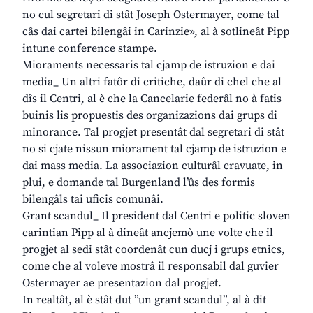
no cul segretari di stât Joseph Ostermayer, come tal
câs dai cartei bilengâi in Carinzie», al à sotlineât Pipp
intune conference stampe.
Mioraments necessaris tal cjamp de istruzion e dai
media_ Un altri fatôr di critiche, daûr di chel che al
dîs il Centri, al è che la Cancelarie federâl no à fatis
buinis lis propuestis des organizazions dai grups di
minorance. Tal progjet presentât dal segretari di stât
no si cjate nissun miorament tal cjamp de istruzion e
dai mass media. La associazion culturâl cravuate, in
plui, e domande tal Burgenland l’ûs des formis
bilengâls tai uficis comunâi.
Grant scandul_ Il president dal Centri e politic sloven
carintian Pipp al à dineât ancjemò une volte che il
progjet al sedi stât coordenât cun ducj i grups etnics,
come che al voleve mostrâ il responsabil dal guvier
Ostermayer ae presentazion dal progjet.
In realtât, al è stât dut ”un grant scandul”, al à dit