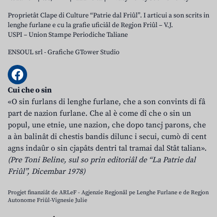
Proprietât Clape di Culture “Patrie dal Friûl”. I articui a son scrits in
lenghe furlane e cu la grafie uficiâl de Regjon Friûl – V.J.
USPI – Union Stampe Periodiche Taliane
ENSOUL srl
-
Grafiche GTower Studio
Cui che o sin
«O sin furlans di lenghe furlane, che a son convints di fâ
part de nazion furlane. Che al è come dî che o sin un
popul, une etnie, une nazion, che dopo tancj parons, che
a àn balinât di chestis bandis dilunc i secui, cumò di cent
agns indaûr o sin cjapâts dentri tal tramai dal Stât talian».
(Pre Toni Beline, sul so prin editoriâl de “La Patrie dal
Friûl”, Dicembar 1978)
Progjet finanziât de ARLeF - Agjenzie Regjonâl pe Lenghe Furlane e de Regjon
Autonome Friûl-Vignesie Julie