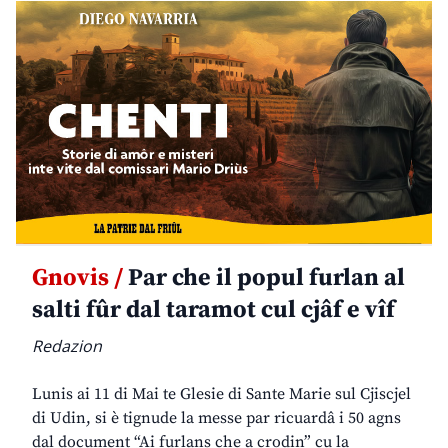
Gnovis /
Par che il popul furlan al
salti fûr dal taramot cul cjâf e vîf
Redazion
Lunis ai 11 di Mai te Glesie di Sante Marie sul Cjiscjel
di Udin, si è tignude la messe par ricuardâ i 50 agns
dal document “Ai furlans che a crodin” cu la