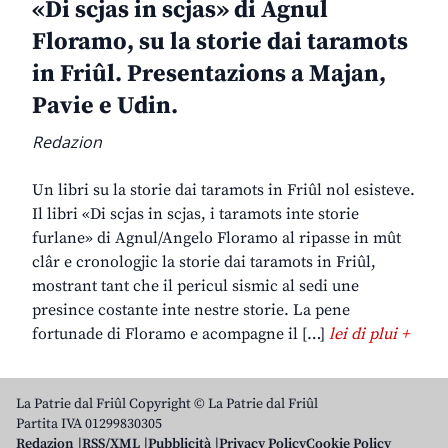
«Di scjas in scjas» di Agnul
Floramo, su la storie dai taramots
in Friûl. Presentazions a Majan,
Pavie e Udin.
Redazion
Un libri su la storie dai taramots in Friûl nol esisteve.
Il libri «Di scjas in scjas, i taramots inte storie
furlane» di Agnul/Angelo Floramo al ripasse in mût
clâr e cronologjic la storie dai taramots in Friûl,
mostrant tant che il pericul sismic al sedi une
presince costante inte nestre storie. La pene
fortunade di Floramo e acompagne il […]
lei di plui +
La Patrie dal Friûl Copyright © La Patrie dal Friûl
Partita IVA 01299830305
Redazion
RSS/XML
Pubblicità
Privacy Policy
Cookie Policy