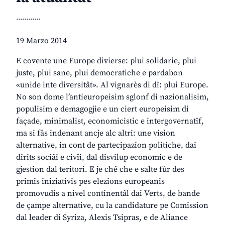
............
19 Marzo 2014
E covente une Europe divierse: plui solidarie, plui
juste, plui sane, plui democratiche e pardabon
«unide inte diversitât». Al vignarès di dî: plui Europe.
No son dome l’antieuropeisim sglonf di nazionalisim,
populisim e demagogjie e un ciert europeisim di
façade, minimalist, economicistic e intergovernatîf,
ma si fâs indenant ancje alc altri: une vision
alternative, in cont de partecipazion politiche, dai
dirits sociâi e civîi, dal disvilup economic e de
gjestion dal teritori. E je chê che e salte fûr des
primis iniziativis pes elezions europeanis
promovudis a nivel continentâl dai Verts, de bande
de çampe alternative, cu la candidature pe Comission
dal leader di Syriza, Alexis Tsipras, e de Aliance