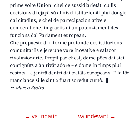
prime volte Union, chel de sussidiarietât, cu lis
decisions di cjapâ sù al nivel istituzionâl plui dongje
dai citadins, e chel de partecipazion ative e
democratiche, in graciis di un potenziament des
funzions dal Parlament european.
Chê propueste di riforme profonde des istituzions
comunitariis e jere une vore inovative e salacor
rivoluzionarie. Propit par chest, dome pôcs dai siei
contignûts a àn rivât adore – e dome in timps plui
resints – a jentrâ dentri dai tratâts europeans. E la lôr
mancjance si le sint a fuart soredut cumò. ❚
✒ Marco Stolfo
← va indaûr
va indevant →