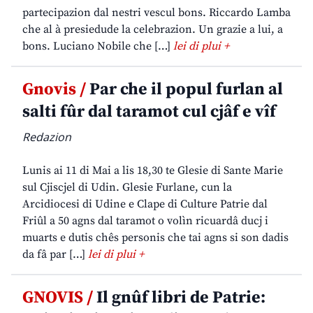
partecipazion dal nestri vescul bons. Riccardo Lamba
che al à presiedude la celebrazion. Un grazie a lui, a
bons. Luciano Nobile che […]
lei di plui +
Gnovis /
Par che il popul furlan al
salti fûr dal taramot cul cjâf e vîf
Redazion
Lunis ai 11 di Mai a lis 18,30 te Glesie di Sante Marie
sul Cjiscjel di Udin. Glesie Furlane, cun la
Arcidiocesi di Udine e Clape di Culture Patrie dal
Friûl a 50 agns dal taramot o volìn ricuardâ ducj i
muarts e dutis chês personis che tai agns si son dadis
da fâ par […]
lei di plui +
GNOVIS /
Il gnûf libri de Patrie: