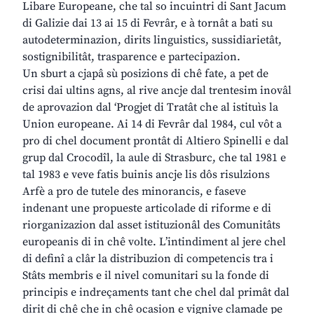
Libare Europeane, che tal so incuintri di Sant Jacum
di Galizie dai 13 ai 15 di Fevrâr, e à tornât a bati su
autodeterminazion, dirits linguistics, sussidiarietât,
sostignibilitât, trasparence e partecipazion.
Un sburt a cjapâ sù posizions di chê fate, a pet de
crisi dai ultins agns, al rive ancje dal trentesim inovâl
de aprovazion dal ‘Progjet di Tratât che al istituìs la
Union europeane. Ai 14 di Fevrâr dal 1984, cul vôt a
pro di chel document prontât di Altiero Spinelli e dal
grup dal Crocodîl, la aule di Strasburc, che tal 1981 e
tal 1983 e veve fatis buinis ancje lis dôs risulzions
Arfè a pro de tutele des minorancis, e faseve
indenant une propueste articolade di riforme e di
riorganizazion dal asset istituzionâl des Comunitâts
europeanis di in chê volte. L’intindiment al jere chel
di definî a clâr la distribuzion di competencis tra i
Stâts membris e il nivel comunitari su la fonde di
principis e indreçaments tant che chel dal primât dal
dirit di chê che in chê ocasion e vignive clamade pe