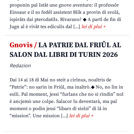
proponin pal Istât une gnove aventure: il professôr
Einsaur e il so fedêl assistent Blik a provin di svolâ,
ispirâts dai pterodatils. Rivarano? ◆ A partî de fin di
Jugn al è rivât tes ediculis dal […]
lei di plui +
Gnovis /
LA PATRIE DAL FRIÛL AL
SALON DAL LIBRI DI TURIN 2026
Redazion
Dai 14 ai 18 di Mai no steit a cirînus, noaltris de
“Patrie”: no sarin in Friûl, ma inaltrò.◆ No, no lìn in
esili. Pal moment, jessi “furlans che no si rindin” nol
è ancjemò une colpe. Salacor lu deventarà, ma pal
moment o podin jessi “libars di sielzi” di lâ in
“mission”. Une mission […]
lei di plui +