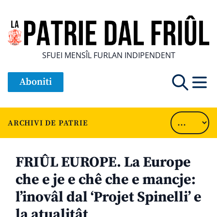
SFUEI MENSÎL FURLAN INDIPENDENT
Aboniti
ARCHIVI DE PATRIE
FRIÛL EUROPE. La Europe
che e je e chê che e mancje:
l’inovâl dal ‘Projet Spinelli’ e
la atualitât