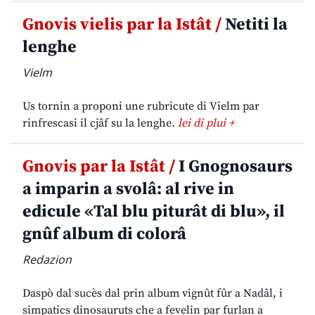
Gnovis vielis par la Istât /
Netiti la
lenghe
Vielm
Us tornin a proponi une rubricute di Vielm par
rinfrescasi il cjâf su la lenghe.
lei di plui +
Gnovis par la Istât /
I Gnognosaurs
a imparin a svolâ: al rive in
edicule «Tal blu piturât di blu», il
gnûf album di colorâ
Redazion
Daspò dal sucès dal prin album vignût fûr a Nadâl, i
simpatics dinosauruts che a fevelin par furlan a