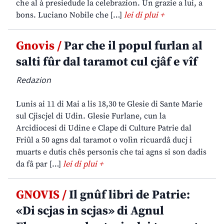
che al à presiedude la celebrazion. Un grazie a lui, a
bons. Luciano Nobile che […]
lei di plui +
Gnovis /
Par che il popul furlan al
salti fûr dal taramot cul cjâf e vîf
Redazion
Lunis ai 11 di Mai a lis 18,30 te Glesie di Sante Marie
sul Cjiscjel di Udin. Glesie Furlane, cun la
Arcidiocesi di Udine e Clape di Culture Patrie dal
Friûl a 50 agns dal taramot o volìn ricuardâ ducj i
muarts e dutis chês personis che tai agns si son dadis
da fâ par […]
lei di plui +
GNOVIS /
Il gnûf libri de Patrie:
«Di scjas in scjas» di Agnul