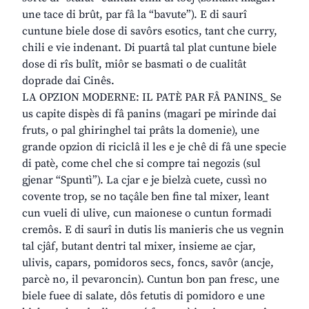
une tace di brût, par fâ la “bavute”). E di saurî
cuntune biele dose di savôrs esotics, tant che curry,
chili e vie indenant. Di puartâ tal plat cuntune biele
dose di rîs bulît, miôr se basmati o de cualitât
doprade dai Cinês.
LA OPZION MODERNE: IL PATÈ PAR FÂ PANINS_ Se
us capite dispès di fâ panins (magari pe mirinde dai
fruts, o pal ghiringhel tai prâts la domenie), une
grande opzion di riciclâ il les e je chê di fâ une specie
di patè, come chel che si compre tai negozis (sul
gjenar “Spuntì”). La cjar e je bielzà cuete, cussì no
covente trop, se no taçâle ben fine tal mixer, leant
cun vueli di ulive, cun maionese o cuntun formadi
cremôs. E di saurî in dutis lis manieris che us vegnin
tal cjâf, butant dentri tal mixer, insieme ae cjar,
ulivis, capars, pomidoros secs, foncs, savôr (ancje,
parcè no, il pevaroncin). Cuntun bon pan fresc, une
biele fuee di salate, dôs fetutis di pomidoro e une