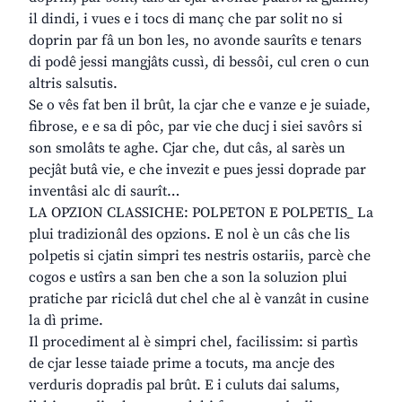
il dindi, i vues e i tocs di manç che par solit no si
doprin par fâ un bon les, no avonde saurîts e tenars
di podê jessi mangjâts cussì, di bessôi, cul cren o cun
altris salsutis.
Se o vês fat ben il brût, la cjar che e vanze e je suiade,
fibrose, e e sa di pôc, par vie che ducj i siei savôrs si
son smolâts te aghe. Cjar che, dut câs, al sarès un
pecjât butâ vie, e che invezit e pues jessi doprade par
inventâsi alc di saurît…
LA OPZION CLASSICHE: POLPETON E POLPETIS_ La
plui tradizionâl des opzions. E nol è un câs che lis
polpetis si cjatin simpri tes nestris ostariis, parcè che
cogos e ustîrs a san ben che a son la soluzion plui
pratiche par riciclâ dut chel che al è vanzât in cusine
la dì prime.
Il procediment al è simpri chel, facilissim: si partìs
de cjar lesse taiade prime a tocuts, ma ancje des
verduris dopradis pal brût. E i culuts dai salums,