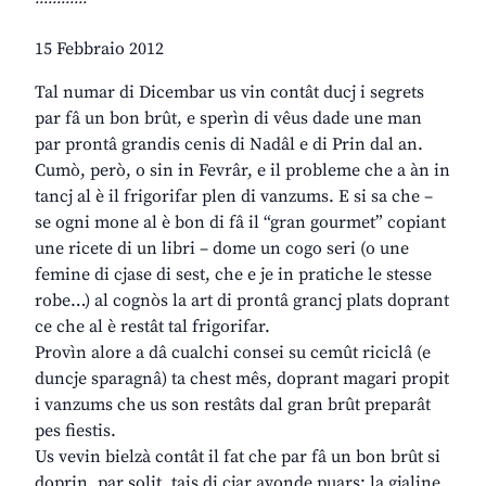
15 Febbraio 2012
Tal numar di Dicembar us vin contât ducj i segrets
par fâ un bon brût, e sperìn di vêus dade une man
par prontâ grandis cenis di Nadâl e di Prin dal an.
Cumò, però, o sin in Fevrâr, e il probleme che a àn in
tancj al è il frigorifar plen di vanzums. E si sa che –
se ogni mone al è bon di fâ il “gran gourmet” copiant
une ricete di un libri – dome un cogo seri (o une
femine di cjase di sest, che e je in pratiche le stesse
robe…) al cognòs la art di prontâ grancj plats doprant
ce che al è restât tal frigorifar.
Provìn alore a dâ cualchi consei su cemût riciclâ (e
duncje sparagnâ) ta chest mês, doprant magari propit
i vanzums che us son restâts dal gran brût preparât
pes fiestis.
Us vevin bielzà contât il fat che par fâ un bon brût si
doprin, par solit, tais di cjar avonde puars: la gjaline,