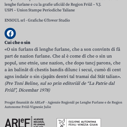
lenghe furlane e cu la grafie uficiâl de Regjon Friûl – V.J.
USPI – Union Stampe Periodiche Taliane
ENSOUL srl
-
Grafiche GTower Studio
Cui che o sin
«O sin furlans di lenghe furlane, che a son convints di fâ
part de nazion furlane. Che al è come dî che o sin un
popul, une etnie, une nazion, che dopo tancj parons, che
a àn balinât di chestis bandis dilunc i secui, cumò di cent
agns indaûr o sin cjapâts dentri tal tramai dal Stât talian».
(Pre Toni Beline, sul so prin editoriâl de “La Patrie dal
Friûl”, Dicembar 1978)
Progjet finanziât de ARLeF - Agjenzie Regjonâl pe Lenghe Furlane e de Regjon
Autonome Friûl-Vignesie Julie