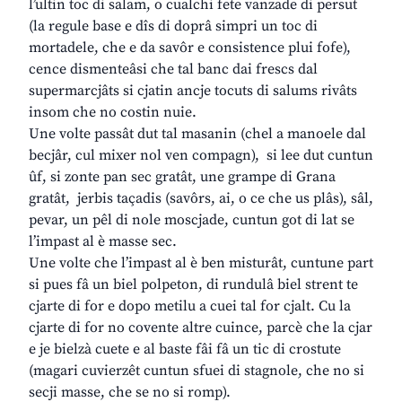
l’ultin toc di salam, o cualchi fete vanzade di persut
(la regule base e dîs di doprâ simpri un toc di
mortadele, che e da savôr e consistence plui fofe),
cence dismenteâsi che tal banc dai frescs dal
supermarcjâts si cjatin ancje tocuts di salums rivâts
insom che no costin nuie.
Une volte passât dut tal masanin (chel a manoele dal
becjâr, cul mixer nol ven compagn), si lee dut cuntun
ûf, si zonte pan sec gratât, une grampe di Grana
gratât, jerbis taçadis (savôrs, ai, o ce che us plâs), sâl,
pevar, un pêl di nole moscjade, cuntun got di lat se
l’impast al è masse sec.
Une volte che l’impast al è ben misturât, cuntune part
si pues fâ un biel polpeton, di rundulâ biel strent te
cjarte di for e dopo metilu a cuei tal for cjalt. Cu la
cjarte di for no covente altre cuince, parcè che la cjar
e je bielzà cuete e al baste fâi fâ un tic di crostute
(magari cuvierzêt cuntun sfuei di stagnole, che no si
secji masse, che se no si romp).