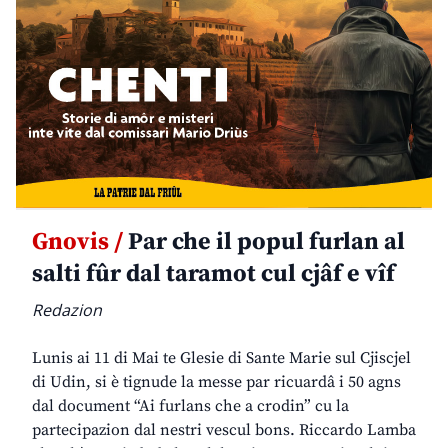
Gnovis /
Par che il popul furlan al
salti fûr dal taramot cul cjâf e vîf
Redazion
Lunis ai 11 di Mai te Glesie di Sante Marie sul Cjiscjel
di Udin, si è tignude la messe par ricuardâ i 50 agns
dal document “Ai furlans che a crodin” cu la
partecipazion dal nestri vescul bons. Riccardo Lamba