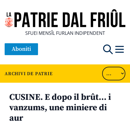
SFUEI MENSÎL FURLAN INDIPENDENT
Aboniti
ARCHIVI DE PATRIE
CUSINE. E dopo il brût… i
vanzums, une miniere di
aur
............