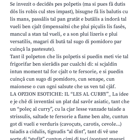
Se invezit o decidês pes polpetis (ma si pues fâ dutis
dôs lis robis cul stes impast), bisugne fâ lis balutis cu
lis mans, passâlis tal pan gratât e butâlis a indorâ tal
vueli ben cjalt (impensaitsi che plui piçulis lis fasês,
mancul a stan tal vueli, e a son plui lizeris e plui
versatilis, magari di butâ tal sugo di pomidoro par
cuinçâ la pastesute).
Tant il polpeton che lis polpetis si puedin meti vie tal
frigorifar ben sierâdis par cualchi dì: si scjaldin
intun moment tal for cjalt o te fersorie, e si puedin
cuinçâ cun sugo di pomidoro, cun senape, cun
maionese o cun ogni salsute che us ven tal cjâf.
LA OPZION ESOTICHE: IL “LES AL CURRY”_ La idee
e je chê di inventâsi un plat dal savôr asiatic, tant che
un “poleç al curry”, cu la cjar lesse vanzade taiade a
strissulis, saltade te fersorie a flame ben alte, cuntun
got di vueli e verduris (cavoçuts, carotis, cevole…)
taiadis a cidulis, tignudis “al dint”, tant di vê une
sorte di “stufât” cuntun cimi di tocj (zontant magari