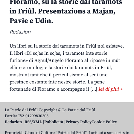
Floramo, su la storie dai taramots
in Friûl. Presentazions a Majan,
Pavie e Udin.
Redazion
Un libri su la storie dai taramots in Friûl nol esisteve.
Il libri «Di scjas in scjas, i taramots inte storie
furlane» di Agnul/Angelo Floramo al ripasse in mût
clâr e cronologjic la storie dai taramots in Friûl,
mostrant tant che il pericul sismic al sedi une
presince costante inte nestre storie. La pene
fortunade di Floramo e acompagne il […]
lei di plui +
La Patrie dal Friûl Copyright © La Patrie dal Friûl
Partita IVA 01299830305
Redazion
RSS/XML
Pubblicità
Privacy Policy
Cookie Policy
Proprietât Clape di Culture “Patrie dal Friûl”. I articui a son scrits in