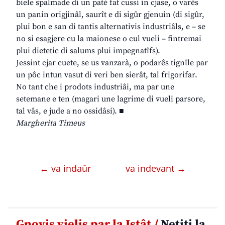
biele spalmade di un paté fat cussì in cjase, o varês
un panin origjinâl, saurît e di sigûr gjenuin (di sigûr,
plui bon e san di tantis alternativis industriâls, e – se
no si esagjere cu la maionese o cul vueli – fintremai
plui dietetic di salums plui impegnatîfs).
Jessint cjar cuete, se us vanzarà, o podarês tignîle par
un pôc intun vasut di veri ben sierât, tal frigorifar.
No tant che i prodots industriâi, ma par une
setemane e ten (magari une lagrime di vueli parsore,
tal vâs, e jude a no ossidâsi). ■
Margherita Timeus
← va indaûr
va indevant →
Gnovis vielis par la Istât /
Netiti la