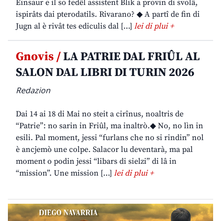
Einsaur e il so fedêl assistent Blik a provin di svolâ,
ispirâts dai pterodatils. Rivarano? ◆ A partî de fin di
Jugn al è rivât tes ediculis dal […]
lei di plui +
Gnovis /
LA PATRIE DAL FRIÛL AL
SALON DAL LIBRI DI TURIN 2026
Redazion
Dai 14 ai 18 di Mai no steit a cirînus, noaltris de
“Patrie”: no sarin in Friûl, ma inaltrò.◆ No, no lìn in
esili. Pal moment, jessi “furlans che no si rindin” nol
è ancjemò une colpe. Salacor lu deventarà, ma pal
moment o podin jessi “libars di sielzi” di lâ in
“mission”. Une mission […]
lei di plui +