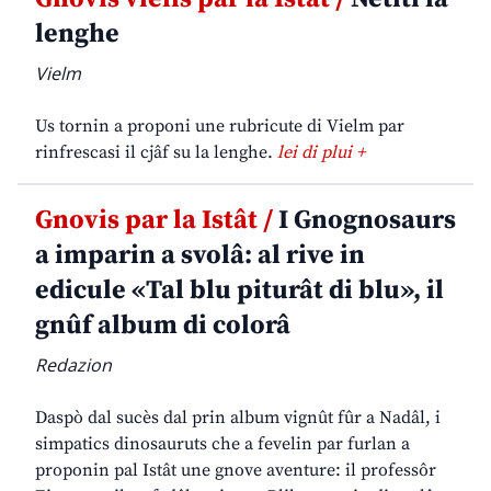
lenghe
Vielm
Us tornin a proponi une rubricute di Vielm par
rinfrescasi il cjâf su la lenghe.
lei di plui +
Gnovis par la Istât /
I Gnognosaurs
a imparin a svolâ: al rive in
edicule «Tal blu piturât di blu», il
gnûf album di colorâ
Redazion
Daspò dal sucès dal prin album vignût fûr a Nadâl, i
simpatics dinosauruts che a fevelin par furlan a
proponin pal Istât une gnove aventure: il professôr