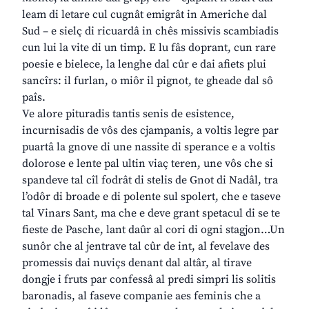
leam di letare cul cugnât emigrât in Americhe dal
Sud – e sielç di ricuardâ in chês missivis scambiadis
cun lui la vite di un timp. E lu fâs doprant, cun rare
poesie e bielece, la lenghe dal cûr e dai afiets plui
sancîrs: il furlan, o miôr il pignot, te gheade dal sô
paîs.
Ve alore pituradis tantis senis de esistence,
incurnisadis de vôs des cjampanis, a voltis legre par
puartâ la gnove di une nassite di sperance e a voltis
dolorose e lente pal ultin viaç teren, une vôs che si
spandeve tal cîl fodrât di stelis de Gnot di Nadâl, tra
l’odôr di broade e di polente sul spolert, che e taseve
tal Vinars Sant, ma che e deve grant spetacul di se te
fieste de Pasche, lant daûr al cori di ogni stagjon…Un
sunôr che al jentrave tal cûr de int, al fevelave des
promessis dai nuviçs denant dal altâr, al tirave
dongje i fruts par confessâ al predi simpri lis solitis
baronadis, al faseve companie aes feminis che a