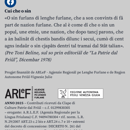
Cui che o sin
«O sin furlans di lenghe furlane, che a son convints di fâ
part de nazion furlane. Che al è come dî che o sin un
popul, une etnie, une nazion, che dopo tancj parons, che
a àn balinât di chestis bandis dilunc i secui, cumò di cent
agns indaûr o sin cjapâts dentri tal tramai dal Stât talian».
(Pre Toni Beline, sul so prin editoriâl de “La Patrie dal
Friûl”, Dicembar 1978)
Progjet finanziât de ARLeF - Agjenzie Regjonâl pe Lenghe Furlane e de Regjon
Autonome Friûl-Vignesie Julie
ANNO 2025
– Contributi ricevuti da Clape di
Culture Patrie dal Friûl – c.f. 01299830305
– erogante: A.R.L.E.F. (Agenzia Regionale per la
Lingua Friulana) C.F. 94094780304 • rif. norm. L.R.
N.29/2007 ART.23 c.2 bis e ART.24 c.7 e 10 • estremi
del decreto di concessione: DECRETO N. 261 del