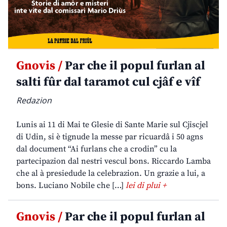
Gnovis /
Par che il popul furlan al
salti fûr dal taramot cul cjâf e vîf
Redazion
Lunis ai 11 di Mai te Glesie di Sante Marie sul Cjiscjel
di Udin, si è tignude la messe par ricuardâ i 50 agns
dal document “Ai furlans che a crodin” cu la
partecipazion dal nestri vescul bons. Riccardo Lamba
che al à presiedude la celebrazion. Un grazie a lui, a
bons. Luciano Nobile che […]
lei di plui +
Gnovis /
Par che il popul furlan al