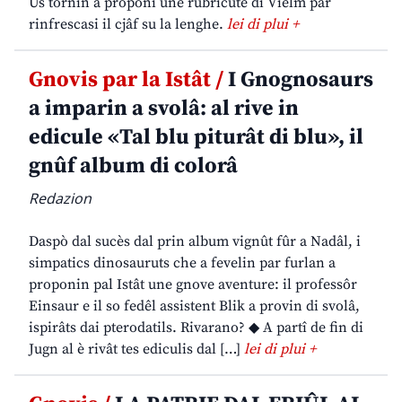
Us tornin a proponi une rubricute di Vielm par
rinfrescasi il cjâf su la lenghe.
lei di plui +
Gnovis par la Istât /
I Gnognosaurs
a imparin a svolâ: al rive in
edicule «Tal blu piturât di blu», il
gnûf album di colorâ
Redazion
Daspò dal sucès dal prin album vignût fûr a Nadâl, i
simpatics dinosauruts che a fevelin par furlan a
proponin pal Istât une gnove aventure: il professôr
Einsaur e il so fedêl assistent Blik a provin di svolâ,
ispirâts dai pterodatils. Rivarano? ◆ A partî de fin di
Jugn al è rivât tes ediculis dal […]
lei di plui +