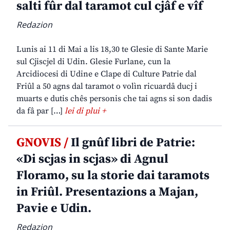
salti fûr dal taramot cul cjâf e vîf
Redazion
Lunis ai 11 di Mai a lis 18,30 te Glesie di Sante Marie
sul Cjiscjel di Udin. Glesie Furlane, cun la
Arcidiocesi di Udine e Clape di Culture Patrie dal
Friûl a 50 agns dal taramot o volìn ricuardâ ducj i
muarts e dutis chês personis che tai agns si son dadis
da fâ par […]
lei di plui +
GNOVIS /
Il gnûf libri de Patrie:
«Di scjas in scjas» di Agnul
Floramo, su la storie dai taramots
in Friûl. Presentazions a Majan,
Pavie e Udin.
Redazion