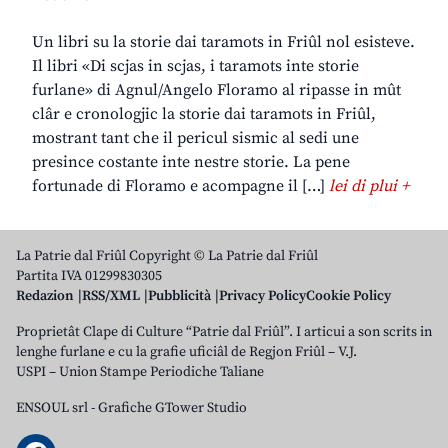
Un libri su la storie dai taramots in Friûl nol esisteve.
Il libri «Di scjas in scjas, i taramots inte storie
furlane» di Agnul/Angelo Floramo al ripasse in mût
clâr e cronologjic la storie dai taramots in Friûl,
mostrant tant che il pericul sismic al sedi une
presince costante inte nestre storie. La pene
fortunade di Floramo e acompagne il […]
lei di plui +
La Patrie dal Friûl Copyright © La Patrie dal Friûl
Partita IVA 01299830305
Redazion
RSS/XML
Pubblicità
Privacy Policy
Cookie Policy
Proprietât Clape di Culture “Patrie dal Friûl”. I articui a son scrits in
lenghe furlane e cu la grafie uficiâl de Regjon Friûl – V.J.
USPI – Union Stampe Periodiche Taliane
ENSOUL srl
-
Grafiche GTower Studio