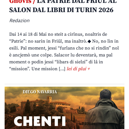
Gnovis /
LA PATRIE DAL FRIÛL AL
SALON DAL LIBRI DI TURIN 2026
Redazion
Dai 14 ai 18 di Mai no steit a cirînus, noaltris de
“Patrie”: no sarin in Friûl, ma inaltrò.◆ No, no lìn in
esili. Pal moment, jessi “furlans che no si rindin” nol
è ancjemò une colpe. Salacor lu deventarà, ma pal
moment o podin jessi “libars di sielzi” di lâ in
“mission”. Une mission […]
lei di plui +