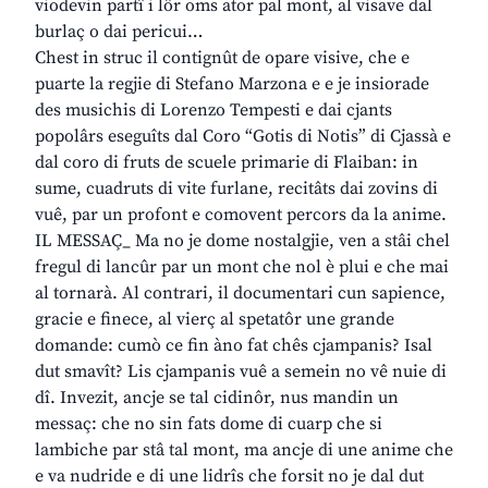
viodevin partî i lôr oms ator pal mont, al visave dal
burlaç o dai pericui…
Chest in struc il contignût de opare visive, che e
puarte la regjie di Stefano Marzona e e je insiorade
des musichis di Lorenzo Tempesti e dai cjants
popolârs eseguîts dal Coro “Gotis di Notis” di Cjassà e
dal coro di fruts de scuele primarie di Flaiban: in
sume, cuadruts di vite furlane, recitâts dai zovins di
vuê, par un profont e comovent percors da la anime.
IL MESSAÇ_ Ma no je dome nostalgjie, ven a stâi chel
fregul di lancûr par un mont che nol è plui e che mai
al tornarà. Al contrari, il documentari cun sapience,
gracie e finece, al vierç al spetatôr une grande
domande: cumò ce fin àno fat chês cjampanis? Isal
dut smavît? Lis cjampanis vuê a semein no vê nuie di
dî. Invezit, ancje se tal cidinôr, nus mandin un
messaç: che no sin fats dome di cuarp che si
lambiche par stâ tal mont, ma ancje di une anime che
e va nudride e di une lidrîs che forsit no je dal dut