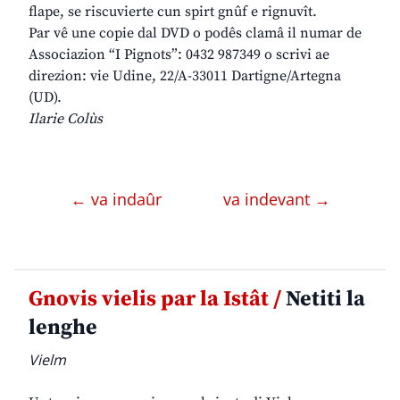
flape, se riscuvierte cun spirt gnûf e rignuvît.
Par vê une copie dal DVD o podês clamâ il numar de
Associazion “I Pignots”: 0432 987349 o scrivi ae
direzion: vie Udine, 22/A-33011 Dartigne/Artegna
(UD).
Ilarie Colùs
← va indaûr
va indevant →
Gnovis vielis par la Istât /
Netiti la
lenghe
Vielm