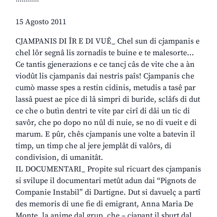
15 Agosto 2011
CJAMPANIS DI ÎR E DI VUÊ_ Chel sun di cjampanis e
chel lôr segnâ lis zornadis te buine e te malesorte…
Ce tantis gjenerazions e ce tancj câs de vite che a àn
viodût lis cjampanis dai nestris paîs! Cjampanis che
cumò masse spes a restin cidinis, metudis a tasê par
lassâ puest ae pice di lâ simpri di buride, sclâfs di dut
ce che o butìn dentri te vite par cirî di dâi un tic di
savôr, che po dopo no nûl di nuie, se no di vueit e di
marum. E pûr, chês cjampanis une volte a batevin il
timp, un timp che al jere jemplât di valôrs, di
condivision, di umanitât.
IL DOCUMENTARI_ Propite sul ricuart des cjampanis
si svilupe il documentari metût adun dai “Pignots de
Companie Instabil” di Dartigne. Dut si davuelç a partî
des memoris di une fie di emigrant, Anna Maria De
Monte, la anime dal grup, che – cjapant il sburt dal