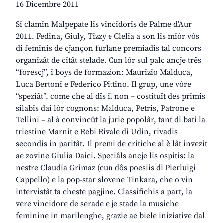
16 Dicembre 2011
Si clamin Malpepate lis vincidoris de Palme d’Aur
2011. Fedina, Giuly, Tizzy e Clelia a son lis miôr vôs
di feminis de cjançon furlane premiadis tal concors
organizât de citât stelade. Cun lôr sul palc ancje três
“forescj”, i boys de formazion: Maurizio Malduca,
Luca Bertoni e Federico Pittino. Il grup, une vôre
“speziât”, come che al dîs il non – costituît des primis
silabis dai lôr cognons: Malduca, Petris, Patrone e
Tellini – al à convincût la jurie popolâr, tant di bati la
triestine Marnit e Rebi Rivale di Udin, rivadis
secondis in paritât. Il premi de critiche al è lât invezit
ae zovine Giulia Daici. Speciâls ancje lis ospitis: la
nestre Claudia Grimaz (cun dôs poesiis di Pierluigi
Cappello) e la pop-star slovene Tinkara, che o vin
intervistât ta cheste pagjine. Classifichis a part, la
vere vincidore de serade e je stade la musiche
feminine in marilenghe, grazie ae biele iniziative dal