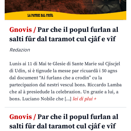
Gnovis /
Par che il popul furlan al
salti fûr dal taramot cul cjâf e vîf
Redazion
Lunis ai 11 di Mai te Glesie di Sante Marie sul Cjiscjel
di Udin, si è tignude la messe par ricuardâ i 50 agns
dal document “Ai furlans che a crodin” cu la
partecipazion dal nestri vescul bons. Riccardo Lamba
che al à presiedude la celebrazion. Un grazie a lui, a
bons. Luciano Nobile che […]
lei di plui +
Gnovis /
Par che il popul furlan al
salti fûr dal taramot cul cjâf e vîf