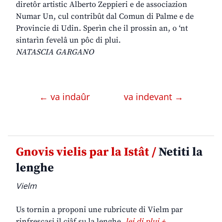
diretôr artistic Alberto Zeppieri e de associazion
Numar Un, cul contribût dal Comun di Palme e de
Provincie di Udin. Sperìn che il prossin an, o ‘nt
sintarìn fevelâ un pôc di plui.
NATASCIA GARGANO
← va indaûr
va indevant →
Gnovis vielis par la Istât /
Netiti la
lenghe
Vielm
Us tornin a proponi une rubricute di Vielm par
rinfrescasi il cjâf su la lenghe.
lei di plui +