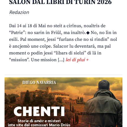
SALON DAL LIBRI DI TURIN 2026
Redazion
Dai 14 ai 18 di Mai no steit a cirînus, noaltris de
“Patrie”: no sarin in Friûl, ma inaltrò.◆ No, no lìn in
esili. Pal moment, jessi “furlans che no si rindin” nol
è ancjemò une colpe. Salacor lu deventarà, ma pal
moment o podin jessi “libars di sielzi” di lâ in
“mission”. Une mission […]
lei di plui +