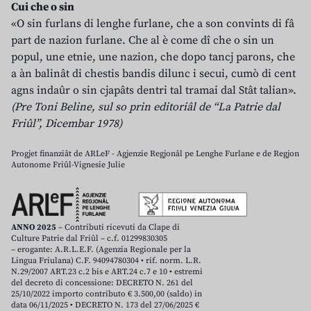
Cui che o sin
«O sin furlans di lenghe furlane, che a son convints di fâ
part de nazion furlane. Che al è come dî che o sin un
popul, une etnie, une nazion, che dopo tancj parons, che
a àn balinât di chestis bandis dilunc i secui, cumò di cent
agns indaûr o sin cjapâts dentri tal tramai dal Stât talian».
(Pre Toni Beline, sul so prin editoriâl de “La Patrie dal
Friûl”, Dicembar 1978)
Progjet finanziât de ARLeF - Agjenzie Regjonâl pe Lenghe Furlane e de Regjon
Autonome Friûl-Vignesie Julie
ANNO 2025
– Contributi ricevuti da Clape di
Culture Patrie dal Friûl – c.f. 01299830305
– erogante: A.R.L.E.F. (Agenzia Regionale per la
Lingua Friulana) C.F. 94094780304 • rif. norm. L.R.
N.29/2007 ART.23 c.2 bis e ART.24 c.7 e 10 • estremi
del decreto di concessione: DECRETO N. 261 del
25/10/2022 importo contributo € 3.500,00 (saldo) in
data 06/11/2025 • DECRETO N. 173 del 27/06/2025 €