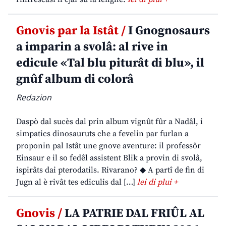
Gnovis par la Istât /
I Gnognosaurs
a imparin a svolâ: al rive in
edicule «Tal blu piturât di blu», il
gnûf album di colorâ
Redazion
Daspò dal sucès dal prin album vignût fûr a Nadâl, i
simpatics dinosauruts che a fevelin par furlan a
proponin pal Istât une gnove aventure: il professôr
Einsaur e il so fedêl assistent Blik a provin di svolâ,
ispirâts dai pterodatils. Rivarano? ◆ A partî de fin di
Jugn al è rivât tes ediculis dal […]
lei di plui +
Gnovis /
LA PATRIE DAL FRIÛL AL