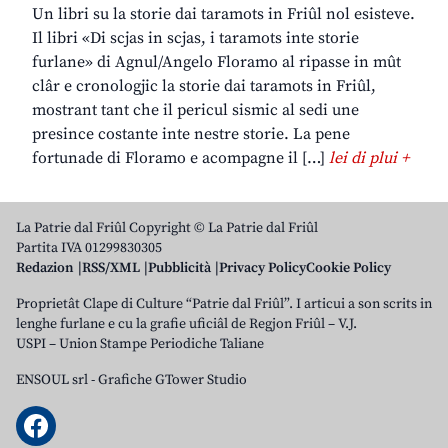
Un libri su la storie dai taramots in Friûl nol esisteve.
Il libri «Di scjas in scjas, i taramots inte storie
furlane» di Agnul/Angelo Floramo al ripasse in mût
clâr e cronologjic la storie dai taramots in Friûl,
mostrant tant che il pericul sismic al sedi une
presince costante inte nestre storie. La pene
fortunade di Floramo e acompagne il […]
lei di plui +
La Patrie dal Friûl Copyright © La Patrie dal Friûl
Partita IVA 01299830305
Redazion
RSS/XML
Pubblicità
Privacy Policy
Cookie Policy
Proprietât Clape di Culture “Patrie dal Friûl”. I articui a son scrits in
lenghe furlane e cu la grafie uficiâl de Regjon Friûl – V.J.
USPI – Union Stampe Periodiche Taliane
ENSOUL srl
-
Grafiche GTower Studio