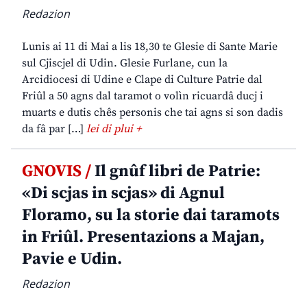
Redazion
Lunis ai 11 di Mai a lis 18,30 te Glesie di Sante Marie
sul Cjiscjel di Udin. Glesie Furlane, cun la
Arcidiocesi di Udine e Clape di Culture Patrie dal
Friûl a 50 agns dal taramot o volìn ricuardâ ducj i
muarts e dutis chês personis che tai agns si son dadis
da fâ par […]
lei di plui +
GNOVIS /
Il gnûf libri de Patrie:
«Di scjas in scjas» di Agnul
Floramo, su la storie dai taramots
in Friûl. Presentazions a Majan,
Pavie e Udin.
Redazion