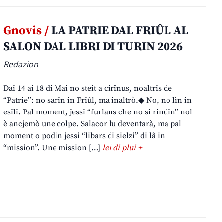
Gnovis /
LA PATRIE DAL FRIÛL AL
SALON DAL LIBRI DI TURIN 2026
Redazion
Dai 14 ai 18 di Mai no steit a cirînus, noaltris de
“Patrie”: no sarin in Friûl, ma inaltrò.◆ No, no lìn in
esili. Pal moment, jessi “furlans che no si rindin” nol
è ancjemò une colpe. Salacor lu deventarà, ma pal
moment o podin jessi “libars di sielzi” di lâ in
“mission”. Une mission […]
lei di plui +