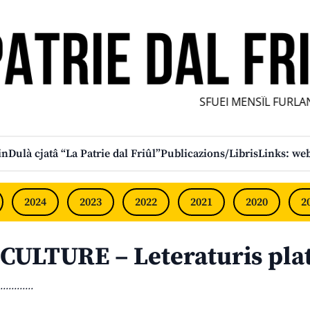
SFUEI MENSÎL FURLAN 
in
Dulà cjatâ “La Patrie dal Friûl”
Publicazions/Libris
Links: web
2024
2023
2022
2021
2020
2
CULTURE – Leteraturis pla
............