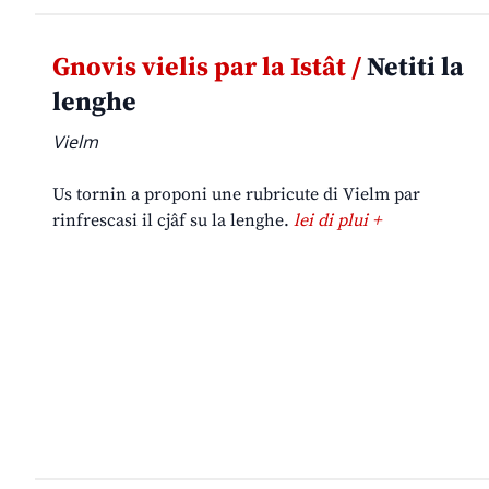
Gnovis vielis par la Istât /
Netiti la
lenghe
Vielm
Us tornin a proponi une rubricute di Vielm par
rinfrescasi il cjâf su la lenghe.
lei di plui +