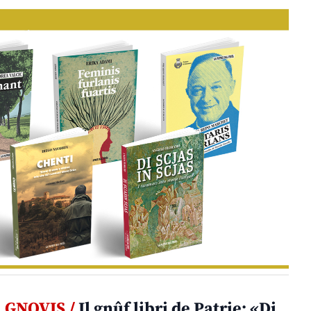
GNOVIS /
Il gnûf libri de Patrie: «Di