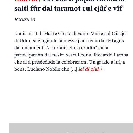
salti fûr dal taramot cul cjâf e vîf
Redazion
Lunis ai 11 di Mai te Glesie di Sante Marie sul Cjiscjel
di Udin, si è tignude la messe par ricuardâ i 50 agns
dal document “Ai furlans che a crodin” cu la
partecipazion dal nestri vescul bons. Riccardo Lamba
che al à presiedude la celebrazion. Un grazie a lui, a
bons. Luciano Nobile che […]
lei di plui +