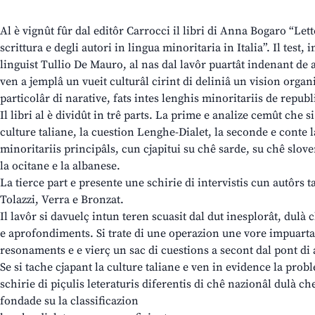
Al è vignût fûr dal editôr Carrocci il libri di Anna Bogaro “Lett
scrittura e degli autori in lingua minoritaria in Italia”. Il test,
linguist Tullio De Mauro, al nas dal lavôr puartât indenant de au
ven a jemplâ un vueit culturâl cirint di deliniâ un vision organi
particolâr di narative, fats intes lenghis minoritariis de republ
Il libri al è dividût in trê parts. La prime e analize cemût che s
culture taliane, la cuestion Lenghe-Dialet, la seconde e conte la
minoritariis principâls, cun cjapitui su chê sarde, su chê slove
la ocitane e la albanese.
La tierce part e presente une schirie di intervistis cun autôrs 
Tolazzi, Verra e Bronzat.
Il lavôr si davuelç intun teren scuasit dal dut inesplorât, dulà
e aprofondiments. Si trate di une operazion une vore impuarta
resonaments e e vierç un sac di cuestions a secont dal pont di 
Se si tache cjapant la culture taliane e ven in evidence la prob
schirie di piçulis leteraturis diferentis di chê nazionâl dulà che
fondade su la classificazion