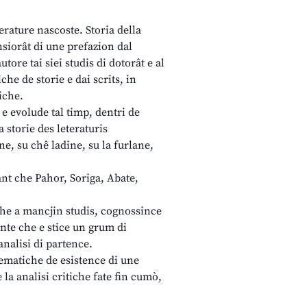
erature nascoste. Storia della
 insiorât di une prefazion dal
tore tai siei studis di dotorât e al
che de storie e dai scrits, in
iche.
i e evolude tal timp, dentri de
 storie des leteraturis
ne, su chê ladine, su la furlane,
tant che Pahor, Soriga, Abate,
 che a mancjin studis, cognossince
nte che e stice un grum di
analisi di partence.
lematiche de esistence di une
 la analisi critiche fate fin cumò,