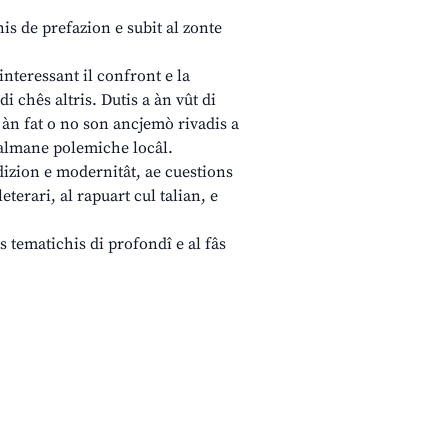
nis de prefazion e subit al zonte
interessant il confront e la
i chês altris. Dutis a àn vût di
a àn fat o no son ancjemò rivadis a
scalmane polemiche locâl.
adizion e modernitât, ae cuestions
eterari, al rapuart cul talian, e
is tematichis di profondî e al fâs