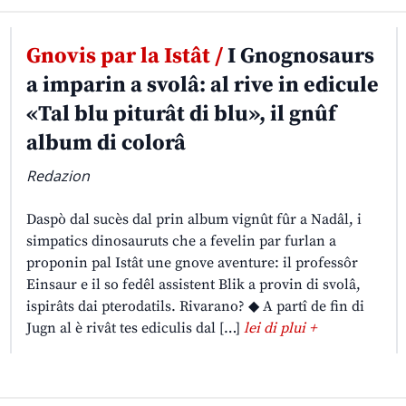
Gnovis par la Istât /
I Gnognosaurs
a imparin a svolâ: al rive in edicule
«Tal blu piturât di blu», il gnûf
album di colorâ
Redazion
Daspò dal sucès dal prin album vignût fûr a Nadâl, i
simpatics dinosauruts che a fevelin par furlan a
proponin pal Istât une gnove aventure: il professôr
Einsaur e il so fedêl assistent Blik a provin di svolâ,
ispirâts dai pterodatils. Rivarano? ◆ A partî de fin di
Jugn al è rivât tes ediculis dal […]
lei di plui +