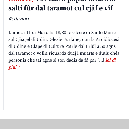
salti fûr dal taramot cul cjâf e vîf
Redazion
Lunis ai 11 di Mai a lis 18,30 te Glesie di Sante Marie
sul Cjiscjel di Udin. Glesie Furlane, cun la Arcidiocesi
di Udine e Clape di Culture Patrie dal Friûl a 50 agns
dal taramot o volìn ricuardâ ducj i muarts e dutis chês
personis che tai agns si son dadis da fâ par […]
lei di
plui +