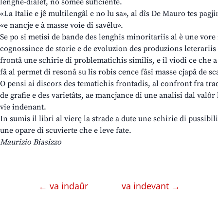
lenghe-dialet, no somee suficiente.
«La Italie e jê multilengâl e no lu sa», al dîs De Mauro tes pagji
«e nancje e à masse voie di savêlu».
Se po si metisi de bande des lenghis minoritariis al è une vore 
cognossince de storie e de evoluzion des produzions leterariis d
frontâ une schirie di problematichis similis, e il viodi ce che 
fâ al permet di resonâ su lis robis cence fâsi masse cjapâ de 
O pensi ai discors des tematichis frontadis, al confront fra tr
de grafie e des varietâts, ae mancjance di une analisi dal valôr l
vie indenant.
In sumis il libri al vierç la strade a dute une schirie di pussibil
une opare di scuvierte che e leve fate.
Maurizio Biasizzo
← va indaûr
va indevant →