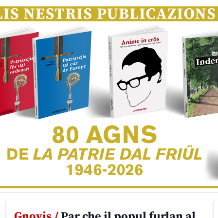
Gnovis /
Par che il popul furlan al