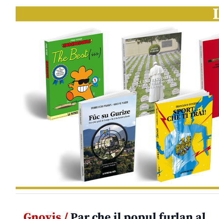
Gnovis /
Par che il popul furlan al