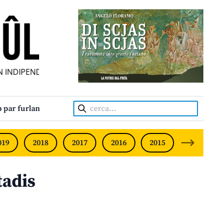
INDIPENDENT • INDEPENDENT FRIULIAN MONTHLY • NEODVI
Cerca:
 par furlan
019
2018
2017
2016
2015
2014
tadis