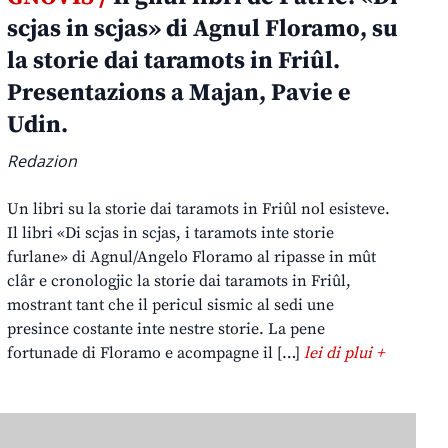
scjas in scjas» di Agnul Floramo, su
la storie dai taramots in Friûl.
Presentazions a Majan, Pavie e
Udin.
Redazion
Un libri su la storie dai taramots in Friûl nol esisteve.
Il libri «Di scjas in scjas, i taramots inte storie
furlane» di Agnul/Angelo Floramo al ripasse in mût
clâr e cronologjic la storie dai taramots in Friûl,
mostrant tant che il pericul sismic al sedi une
presince costante inte nestre storie. La pene
fortunade di Floramo e acompagne il […]
lei di plui +