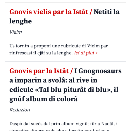
Gnovis vielis par la Istât /
Netiti la
lenghe
Vielm
Us tornin a proponi une rubricute di Vielm par
rinfrescasi il cjâf su la lenghe.
lei di plui +
Gnovis par la Istât /
I Gnognosaurs
a imparin a svolâ: al rive in
edicule «Tal blu piturât di blu», il
gnûf album di colorâ
Redazion
Daspò dal sucès dal prin album vignût fûr a Nadâl, i
simpatics dinosauruts che a fevelin par furlan a