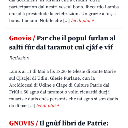
dal document “Ai furlans che a crodin” cu la
partecipazion dal nestri vescul bons. Riccardo Lamba
che al à presiedude la celebrazion. Un grazie a lui, a
bons. Luciano Nobile che […]
lei di plui +
Gnovis /
Par che il popul furlan al
salti fûr dal taramot cul cjâf e vîf
Redazion
Lunis ai 11 di Mai a lis 18,30 te Glesie di Sante Marie
sul Cjiscjel di Udin. Glesie Furlane, cun la
Arcidiocesi di Udine e Clape di Culture Patrie dal
Friûl a 50 agns dal taramot o volìn ricuardâ ducj i
muarts e dutis chês personis che tai agns si son dadis
da fâ par […]
lei di plui +
GNOVIS /
Il gnûf libri de Patrie: