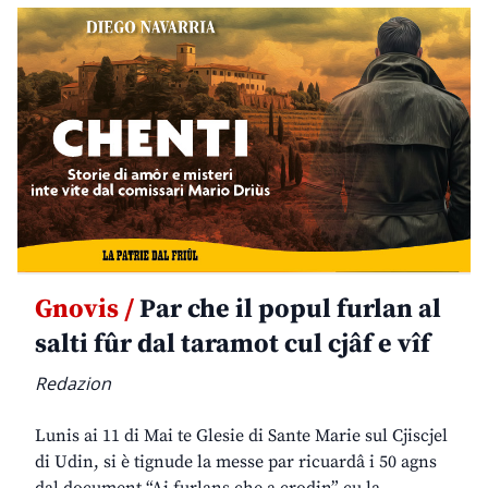
Gnovis /
Par che il popul furlan al
salti fûr dal taramot cul cjâf e vîf
Redazion
Lunis ai 11 di Mai te Glesie di Sante Marie sul Cjiscjel
di Udin, si è tignude la messe par ricuardâ i 50 agns