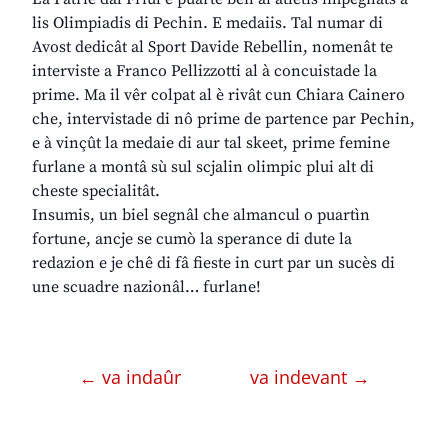
lis Olimpiadis di Pechin. E medaiis. Tal numar di
Avost dedicât al Sport Davide Rebellin, nomenât te
interviste a Franco Pellizzotti al à concuistade la
prime. Ma il vêr colpat al è rivât cun Chiara Cainero
che, intervistade di nô prime de partence par Pechin,
e à vinçût la medaie di aur tal skeet, prime femine
furlane a montâ sù sul scjalin olimpic plui alt di
cheste specialitât.
Insumis, un biel segnâl che almancul o puartìn
fortune, ancje se cumò la sperance di dute la
redazion e je chê di fâ fieste in curt par un sucès di
une scuadre nazionâl… furlane!
← va indaûr
va indevant →