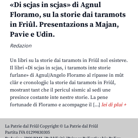
«Di scjas in scjas» di Agnul
Floramo, su la storie dai taramots
in Friûl. Presentazions a Majan,
Pavie e Udin.
Redazion
Un libri su la storie dai taramots in Friûl nol esisteve.
Il libri «Di scjas in scjas, i taramots inte storie
furlane» di Agnul/Angelo Floramo al ripasse in mût
clâr e cronologjic la storie dai taramots in Friûl,
mostrant tant che il pericul sismic al sedi une
presince costante inte nestre storie. La pene
fortunade di Floramo e acompagne il […]
lei di plui +
La Patrie dal Friûl Copyright © La Patrie dal Friûl
Partita IVA 01299830305