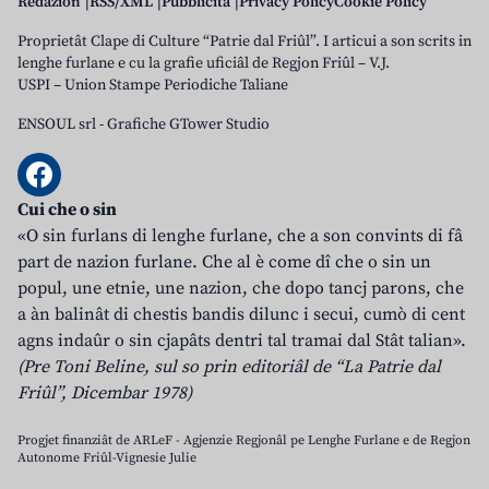
Redazion
RSS/XML
Pubblicità
Privacy Policy
Cookie Policy
Proprietât Clape di Culture “Patrie dal Friûl”. I articui a son scrits in
lenghe furlane e cu la grafie uficiâl de Regjon Friûl – V.J.
USPI – Union Stampe Periodiche Taliane
ENSOUL srl
-
Grafiche GTower Studio
Cui che o sin
«O sin furlans di lenghe furlane, che a son convints di fâ
part de nazion furlane. Che al è come dî che o sin un
popul, une etnie, une nazion, che dopo tancj parons, che
a àn balinât di chestis bandis dilunc i secui, cumò di cent
agns indaûr o sin cjapâts dentri tal tramai dal Stât talian».
(Pre Toni Beline, sul so prin editoriâl de “La Patrie dal
Friûl”, Dicembar 1978)
Progjet finanziât de ARLeF - Agjenzie Regjonâl pe Lenghe Furlane e de Regjon
Autonome Friûl-Vignesie Julie