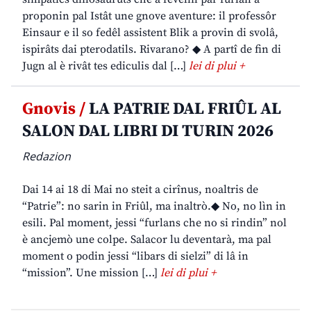
proponin pal Istât une gnove aventure: il professôr
Einsaur e il so fedêl assistent Blik a provin di svolâ,
ispirâts dai pterodatils. Rivarano? ◆ A partî de fin di
Jugn al è rivât tes ediculis dal […]
lei di plui +
Gnovis /
LA PATRIE DAL FRIÛL AL
SALON DAL LIBRI DI TURIN 2026
Redazion
Dai 14 ai 18 di Mai no steit a cirînus, noaltris de
“Patrie”: no sarin in Friûl, ma inaltrò.◆ No, no lìn in
esili. Pal moment, jessi “furlans che no si rindin” nol
è ancjemò une colpe. Salacor lu deventarà, ma pal
moment o podin jessi “libars di sielzi” di lâ in
“mission”. Une mission […]
lei di plui +