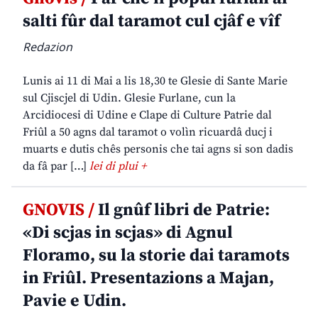
salti fûr dal taramot cul cjâf e vîf
Redazion
Lunis ai 11 di Mai a lis 18,30 te Glesie di Sante Marie
sul Cjiscjel di Udin. Glesie Furlane, cun la
Arcidiocesi di Udine e Clape di Culture Patrie dal
Friûl a 50 agns dal taramot o volìn ricuardâ ducj i
muarts e dutis chês personis che tai agns si son dadis
da fâ par […]
lei di plui +
GNOVIS /
Il gnûf libri de Patrie:
«Di scjas in scjas» di Agnul
Floramo, su la storie dai taramots
in Friûl. Presentazions a Majan,
Pavie e Udin.