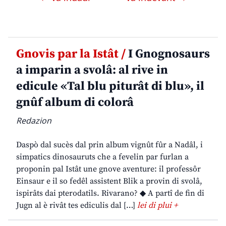
Gnovis par la Istât /
I Gnognosaurs
a imparin a svolâ: al rive in
edicule «Tal blu piturât di blu», il
gnûf album di colorâ
Redazion
Daspò dal sucès dal prin album vignût fûr a Nadâl, i
simpatics dinosauruts che a fevelin par furlan a
proponin pal Istât une gnove aventure: il professôr
Einsaur e il so fedêl assistent Blik a provin di svolâ,
ispirâts dai pterodatils. Rivarano? ◆ A partî de fin di
Jugn al è rivât tes ediculis dal […]
lei di plui +