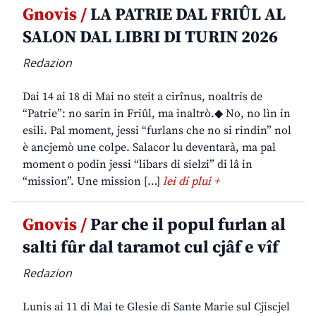
Gnovis /
LA PATRIE DAL FRIÛL AL
SALON DAL LIBRI DI TURIN 2026
Redazion
Dai 14 ai 18 di Mai no steit a cirînus, noaltris de
“Patrie”: no sarin in Friûl, ma inaltrò.◆ No, no lìn in
esili. Pal moment, jessi “furlans che no si rindin” nol
è ancjemò une colpe. Salacor lu deventarà, ma pal
moment o podin jessi “libars di sielzi” di lâ in
“mission”. Une mission […]
lei di plui +
Gnovis /
Par che il popul furlan al
salti fûr dal taramot cul cjâf e vîf
Redazion
Lunis ai 11 di Mai te Glesie di Sante Marie sul Cjiscjel