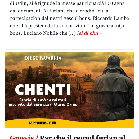
di Udin, si è tignude la messe par ricuardâ i 50 agns
dal document “Ai furlans che a crodin” cu la
partecipazion dal nestri vescul bons. Riccardo Lamba
che al à presiedude la celebrazion. Un grazie a lui, a
bons. Luciano Nobile che […]
lei di plui +
Gnovis /
Par che il popul furlan al