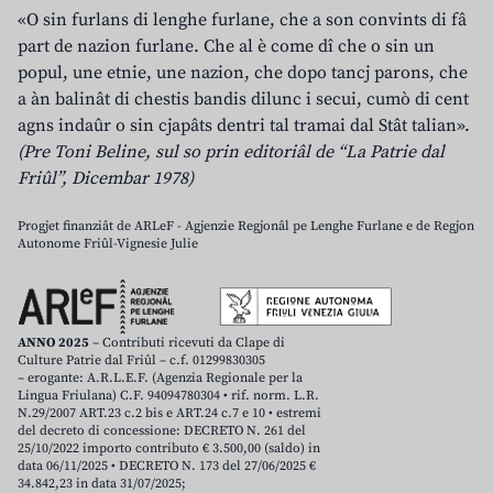
«O sin furlans di lenghe furlane, che a son convints di fâ
part de nazion furlane. Che al è come dî che o sin un
popul, une etnie, une nazion, che dopo tancj parons, che
a àn balinât di chestis bandis dilunc i secui, cumò di cent
agns indaûr o sin cjapâts dentri tal tramai dal Stât talian».
(Pre Toni Beline, sul so prin editoriâl de “La Patrie dal
Friûl”, Dicembar 1978)
Progjet finanziât de ARLeF - Agjenzie Regjonâl pe Lenghe Furlane e de Regjon
Autonome Friûl-Vignesie Julie
ANNO 2025
– Contributi ricevuti da Clape di
Culture Patrie dal Friûl – c.f. 01299830305
– erogante: A.R.L.E.F. (Agenzia Regionale per la
Lingua Friulana) C.F. 94094780304 • rif. norm. L.R.
N.29/2007 ART.23 c.2 bis e ART.24 c.7 e 10 • estremi
del decreto di concessione: DECRETO N. 261 del
25/10/2022 importo contributo € 3.500,00 (saldo) in
data 06/11/2025 • DECRETO N. 173 del 27/06/2025 €
34.842,23 in data 31/07/2025;