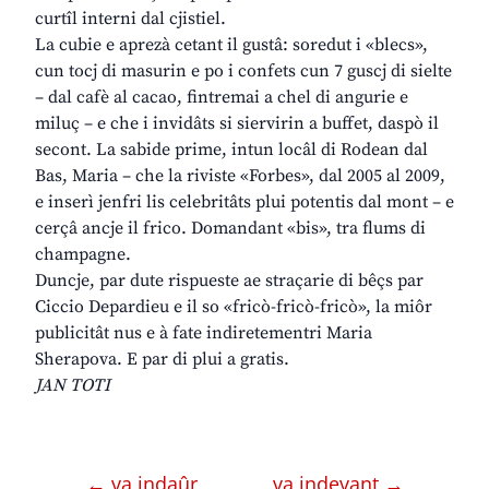
curtîl interni dal cjistiel.
La cubie e aprezà cetant il gustâ: soredut i «blecs»,
cun tocj di masurin e po i confets cun 7 guscj di sielte
– dal cafè al cacao, fintremai a chel di angurie e
miluç – e che i invidâts si siervirin a buffet, daspò il
secont. La sabide prime, intun locâl di Rodean dal
Bas, Maria – che la riviste «Forbes», dal 2005 al 2009,
e inserì jenfri lis celebritâts plui potentis dal mont – e
cerçâ ancje il frico. Domandant «bis», tra flums di
champagne.
Duncje, par dute rispueste ae straçarie di bêçs par
Ciccio Depardieu e il so «fricò-fricò-fricò», la miôr
publicitât nus e à fate indiretementri Maria
Sherapova. E par di plui a gratis.
JAN TOTI
← va indaûr
va indevant →