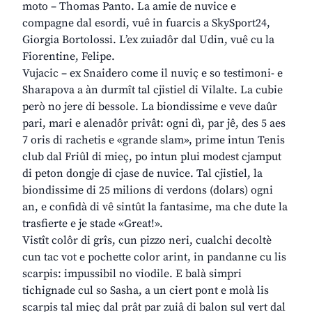
moto – Thomas Panto. La amie de nuvice e
compagne dal esordi, vuê in fuarcis a SkySport24,
Giorgia Bortolossi. L’ex zuiadôr dal Udin, vuê cu la
Fiorentine, Felipe.
Vujacic – ex Snaidero come il nuviç e so testimoni- e
Sharapova a àn durmît tal cjistiel di Vilalte. La cubie
però no jere di bessole. La biondissime e veve daûr
pari, mari e alenadôr privât: ogni dì, par jê, des 5 aes
7 oris di rachetis e «grande slam», prime intun Tenis
club dal Friûl di mieç, po intun plui modest cjamput
di peton dongje di cjase de nuvice. Tal cjistiel, la
biondissime di 25 milions di verdons (dolars) ogni
an, e confidà di vê sintût la fantasime, ma che dute la
trasfierte e je stade «Great!».
Vistît colôr di grîs, cun pizzo neri, cualchi decoltè
cun tac vot e pochette color arint, in pandanne cu lis
scarpis: impussibil no viodile. E balà simpri
tichignade cul so Sasha, a un ciert pont e molà lis
scarpis tal mieç dal prât par zuiâ di balon sul vert dal