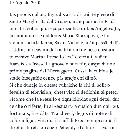
17 Agosto 2010
Lis gnocis dal an, tignudis ai 12 di Lui, te glesie di
Sante Margherita dal Gruagn, a àn puartat in Friûl
une des cubiis plui «paparazadis» di Los Angeles. Jê,
la campionesse dal tenis Maria Sharapova, e lui,
zuiador tai «Lakers», Sasha Vujacic, a àn passât 4 dîs
a Udin, in ocasion dal matrimoni de nestre «star»
televisive Marina Presello, ex Telefriuli, vuê in
fuarcis a «Free». La gnove e burì fûr, daspò di une
prime pagjine dal Messaggero. Cussì, la cubie e je
stade inseguide cence pâs ancje chi di nô.
Si che duncje in cheste rubriche là chi di solit o
fevelìn di television, chest viaç si dedichin al peteç.
Sicome che la Presello e tignì blindât ogni detai, dut
ce che o riferìs, lu ai «estuart» a cualchidun dai 120,
fortunâts, invidâts. Tra chescj, degns di note e di
colôr a figuravin: dut il staff di Free, comprendût il
diretôr di rêt, Lorenzo Petiziol, e l’editôr – rivât in