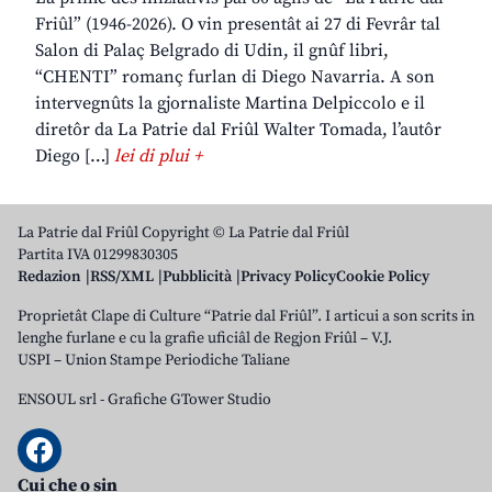
Friûl” (1946-2026). O vin presentât ai 27 di Fevrâr tal
Salon di Palaç Belgrado di Udin, il gnûf libri,
“CHENTI” romanç furlan di Diego Navarria. A son
intervegnûts la gjornaliste Martina Delpiccolo e il
diretôr da La Patrie dal Friûl Walter Tomada, l’autôr
Diego […]
lei di plui +
La Patrie dal Friûl Copyright © La Patrie dal Friûl
Partita IVA 01299830305
Redazion
RSS/XML
Pubblicità
Privacy Policy
Cookie Policy
Proprietât Clape di Culture “Patrie dal Friûl”. I articui a son scrits in
lenghe furlane e cu la grafie uficiâl de Regjon Friûl – V.J.
USPI – Union Stampe Periodiche Taliane
ENSOUL srl
-
Grafiche GTower Studio
Cui che o sin