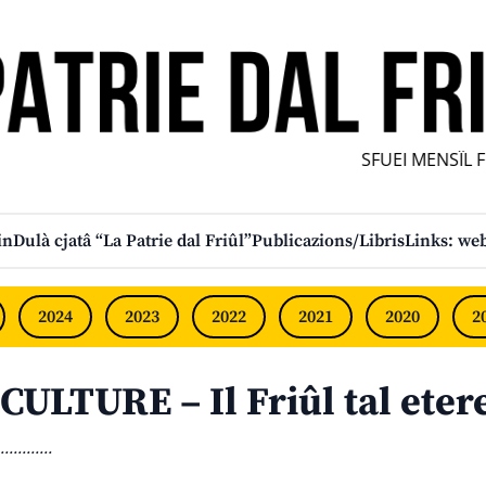
SFUEI MENSÎL FUR
in
Dulà cjatâ “La Patrie dal Friûl”
Publicazions/Libris
Links: web
2024
2023
2022
2021
2020
2
CULTURE – Il Friûl tal eter
............