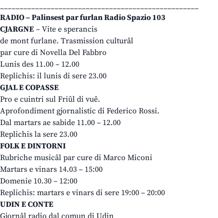
___________________________________________________
RADIO – Palinsest par furlan Radio Spazio 103
CJARGNE
– Vite e sperancis
de mont furlane. Trasmission culturâl
par cure di Novella Del Fabbro
Lunis des 11.00 – 12.00
Replichis: il lunis di sere 23.00
GJAL E COPASSE
Pro e cuintri sul Friûl di vuê.
Aprofondiment gjornalistic di Federico Rossi.
Dal martars ae sabide 11.00 – 12.00
Replichis la sere 23.00
FOLK E DINTORNI
Rubriche musicâl par cure di Marco Miconi
Martars e vinars 14.03 – 15:00
Domenie 10.30 – 12:00
Replichis: martars e vinars di sere 19:00 – 20:00
UDIN E CONTE
Gjornâl radio dal comun di Udin