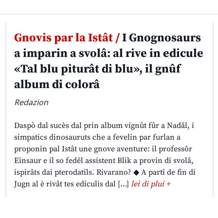
Gnovis par la Istât /
I Gnognosaurs
a imparin a svolâ: al rive in edicule
«Tal blu piturât di blu», il gnûf
album di colorâ
Redazion
Daspò dal sucès dal prin album vignût fûr a Nadâl, i
simpatics dinosauruts che a fevelin par furlan a
proponin pal Istât une gnove aventure: il professôr
Einsaur e il so fedêl assistent Blik a provin di svolâ,
ispirâts dai pterodatils. Rivarano? ◆ A partî de fin di
Jugn al è rivât tes ediculis dal […]
lei di plui +