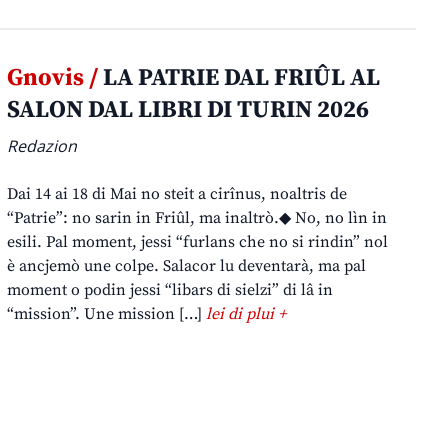
Gnovis /
LA PATRIE DAL FRIÛL AL
SALON DAL LIBRI DI TURIN 2026
Redazion
Dai 14 ai 18 di Mai no steit a cirînus, noaltris de
“Patrie”: no sarin in Friûl, ma inaltrò.◆ No, no lìn in
esili. Pal moment, jessi “furlans che no si rindin” nol
è ancjemò une colpe. Salacor lu deventarà, ma pal
moment o podin jessi “libars di sielzi” di lâ in
“mission”. Une mission […]
lei di plui +