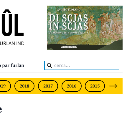
LAN INDIPENDENT • INDEPENDENT FRIULIAN MONTHLY • NE
Cerca:
 par furlan
019
2018
2017
2016
2015
2014
e