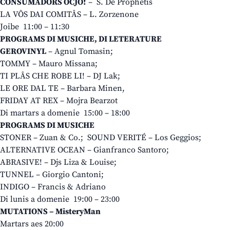
CONSUMADÔRS OCJO!
– S. De Prophetis
LA VÔS DAI COMITÂS – L. Zorzenone
Joibe 11:00 – 11:30
PROGRAMS DI MUSICHE, DI LETERATURE
GEROVINYL
– Agnul Tomasin;
TOMMY – Mauro Missana;
TI PLÂS CHE ROBE LI! – DJ Lak;
LE ORE DAL TE – Barbara Minen,
FRIDAY AT REX – Mojra Bearzot
Di martars a domenie 15:00 – 18:00
PROGRAMS DI MUSICHE
STONER – Zuan & Co.; SOUND VERITÉ – Los Geggios;
ALTERNATIVE OCEAN – Gianfranco Santoro;
ABRASIVE! – Djs Liza & Louise;
TUNNEL – Giorgio Cantoni;
INDIGO – Francis & Adriano
Di lunis a domenie 19:00 – 23:00
MUTATIONS – MisteryMan
Martars aes 20:00