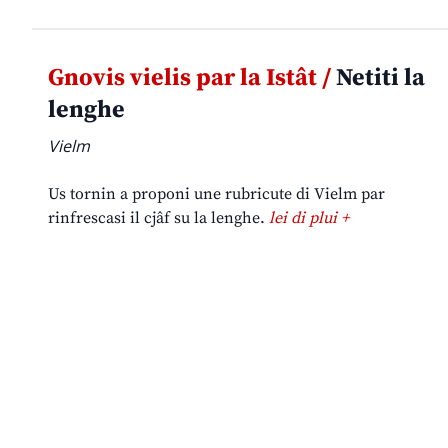
Gnovis vielis par la Istât /
Netiti la
lenghe
Vielm
Us tornin a proponi une rubricute di Vielm par
rinfrescasi il cjâf su la lenghe.
lei di plui +