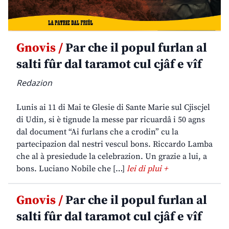
Gnovis /
Par che il popul furlan al
salti fûr dal taramot cul cjâf e vîf
Redazion
Lunis ai 11 di Mai te Glesie di Sante Marie sul Cjiscjel
di Udin, si è tignude la messe par ricuardâ i 50 agns
dal document “Ai furlans che a crodin” cu la
partecipazion dal nestri vescul bons. Riccardo Lamba
che al à presiedude la celebrazion. Un grazie a lui, a
bons. Luciano Nobile che […]
lei di plui +
Gnovis /
Par che il popul furlan al
salti fûr dal taramot cul cjâf e vîf