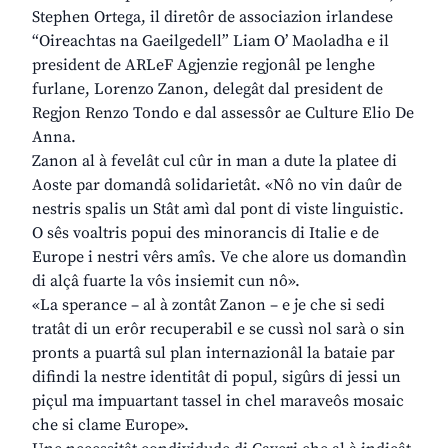
Stephen Ortega, il diretôr de associazion irlandese
“Oireachtas na Gaeilgedell” Liam O’ Maoladha e il
president de ARLeF Agjenzie regjonâl pe lenghe
furlane, Lorenzo Zanon, delegât dal president de
Regjon Renzo Tondo e dal assessôr ae Culture Elio De
Anna.
Zanon al à fevelât cul cûr in man a dute la platee di
Aoste par domandâ solidarietât. «Nô no vin daûr de
nestris spalis un Stât amì dal pont di viste linguistic.
O sês voaltris popui des minorancis di Italie e de
Europe i nestri vêrs amîs. Ve che alore us domandìn
di alçâ fuarte la vôs insiemit cun nô».
«La sperance – al à zontât Zanon – e je che si sedi
tratât di un erôr recuperabil e se cussì nol sarà o sin
pronts a puartâ sul plan internazionâl la bataie par
difindi la nestre identitât di popul, sigûrs di jessi un
piçul ma impuartant tassel in chel maraveôs mosaic
che si clame Europe».