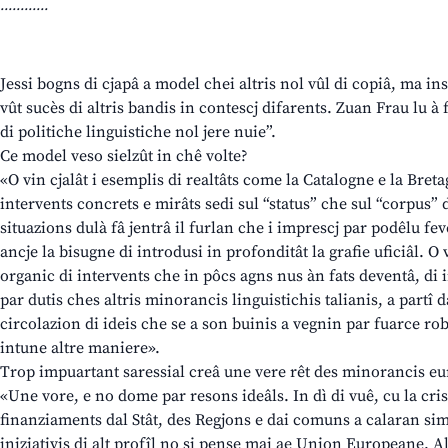
............
Jessi bogns di cjapâ a model chei altris nol vûl di copiâ, ma ins
vût sucès di altris bandis in contescj difarents. Zuan Frau lu à 
di politiche linguistiche nol jere nuie”.
Ce model veso sielzût in chê volte?
«O vin cjalât i esemplis di realtâts come la Catalogne e la Bretag
intervents concrets e mirâts sedi sul “status” che sul “corpus” d
situazions dulà fâ jentrâ il furlan che i imprescj par podêlu fev
ancje la bisugne di introdusi in profonditât la grafie uficiâl. O
organic di intervents che in pôcs agns nus àn fats deventâ, di 
par dutis ches altris minorancis linguistichis talianis, a partî d
circolazion di ideis che se a son buinis a vegnin par fuarce ro
intune altre maniere».
Trop impuartant saressial creâ une vere rêt des minorancis e
«Une vore, e no dome par resons ideâls. In dì di vuê, cu la cris
finanziaments dal Stât, des Regjons e dai comuns a calaran simpr
iniziativis di alt profîl no si pense mai ae Union Europeane. Al