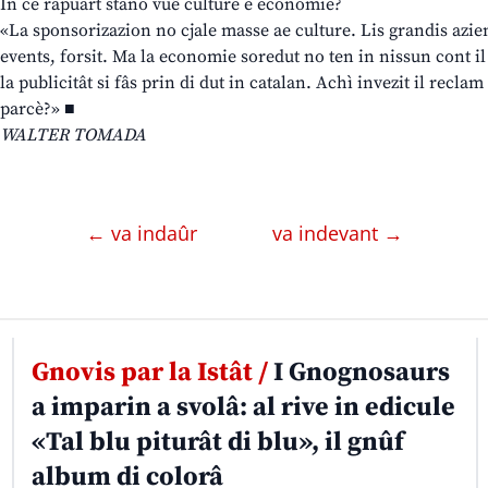
In ce rapuart stano vuê culture e economie?
«La sponsorizazion no cjale masse ae culture. Lis grandis azien
events, forsit. Ma la economie soredut no ten in nissun cont i
la publicitât si fâs prin di dut in catalan. Achì invezit il recla
parcè?» ■
WALTER TOMADA
← va indaûr
va indevant →
Gnovis par la Istât /
I Gnognosaurs
a imparin a svolâ: al rive in edicule
«Tal blu piturât di blu», il gnûf
album di colorâ