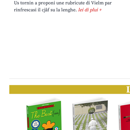
Us tornin a proponi une rubricute di Vielm par
rinfrescasi il cjâf su la lenghe.
lei di plui +