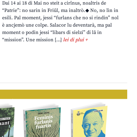
Dai 14 ai 18 di Mai no steit a cirînus, noaltris de
“Patrie”: no sarin in Friûl, ma inaltrò.◆ No, no lìn in
esili. Pal moment, jessi “furlans che no si rindin” nol
è ancjemò une colpe. Salacor lu deventarà, ma pal
moment o podin jessi “libars di sielzi” di lâ in
“mission”. Une mission […]
lei di plui +