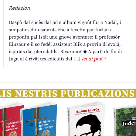
Redazion
Daspò dal sucès dal prin album vignût fûr a Nadâl, i
simpatics dinosauruts che a fevelin par furlan a
proponin pal Istât une gnove aventure: il professôr
Einsaur e il so fedêl assistent Blik a provin di svolâ,
ispirâts dai pterodatils. Rivarano? ◆ A partî de fin di
Jugn al è rivât tes ediculis dal […]
lei di plui +