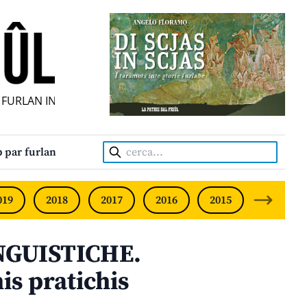
URLAN INDIPENDENT • INDEPENDENT FRIULIAN MONTHLY • 
Cerca:
 par furlan
019
2018
2017
2016
2015
2014
INGUISTICHE.
is pratichis