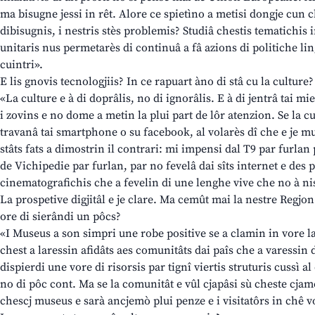
ma bisugne jessi in rêt. Alore ce spietìno a metisi dongje cun ch
dibisugnis, i nestris stès problemis? Studiâ chestis tematichis 
unitaris nus permetarès di continuâ a fâ azions di politiche ling
cuintri».
E lis gnovis tecnologjiis? In ce rapuart àno di stâ cu la culture?
«La culture e à di doprâlis, no di ignorâlis. E à di jentrâ tai 
i zovins e no dome a metin la plui part de lôr atenzion. Se la c
travanâ tai smartphone o su facebook, al volarès dî che e je mu
stâts fats a dimostrin il contrari: mi impensi dal T9 par furlan
de Vichipedie par furlan, par no fevelâ dai sîts internet e des
cinematografichis che a fevelin di une lenghe vive che no à nis
La prospetive digjitâl e je clare. Ma cemût mai la nestre Regjo
ore di sierândi un pôcs?
«I Museus a son simpri une robe positive se a clamin in vore la 
chest a laressin afidâts aes comunitâts dai paîs che a varessin
dispierdi une vore di risorsis par tignî viertis struturis cussì 
no di pôc cont. Ma se la comunitât e vûl cjapâsi sù cheste cjam
chescj museus e sarà ancjemò plui penze e i visitatôrs in chê vo