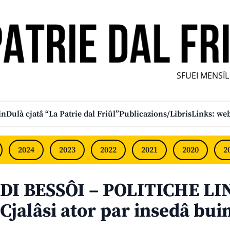
SFUEI MENSÎL F
in
Dulà cjatâ “La Patrie dal Friûl”
Publicazions/Libris
Links: web
2024
2023
2022
2021
2020
2
DI BESSÔI – POLITICHE L
Cjalâsi ator par insedâ buin