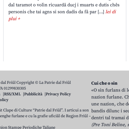
dal taramot o volìn ricuardâ ducj i muarts e dutis chês
personis che tai agns si son dadis da fâ par […]
lei di
plui +
 dal Friûl Copyright © La Patrie dal Friûl
Cui che o sin
IVA 01299830305
«O sin furlans di 
n
RSS/XML
Pubblicità
Privacy Policy
nazion furlane. Ch
olicy
une nazion, che do
t Clape di Culture “Patrie dal Friûl”. I articui a son
bandis dilunc i se
 lenghe furlane e cu la grafie uficiâl de Regjon Friûl –
dentri tal tramai d
(Pre Toni Beline, s
nion Stampe Periodiche Taliane