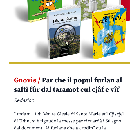
Gnovis /
Par che il popul furlan al
salti fûr dal taramot cul cjâf e vîf
Redazion
Lunis ai 11 di Mai te Glesie di Sante Marie sul Cjiscjel
di Udin, si è tignude la messe par ricuardâ i 50 agns
dal document “Ai furlans che a crodin” cu la