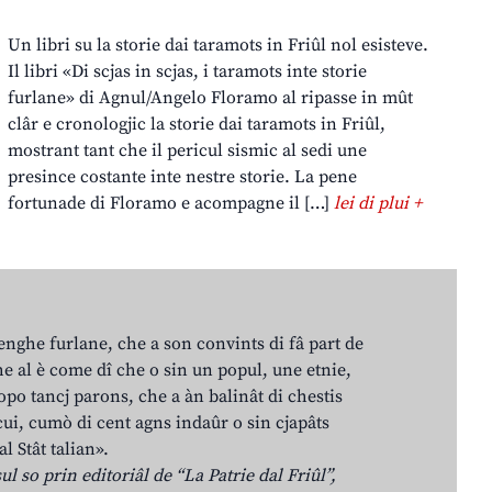
Un libri su la storie dai taramots in Friûl nol esisteve.
Il libri «Di scjas in scjas, i taramots inte storie
furlane» di Agnul/Angelo Floramo al ripasse in mût
clâr e cronologjic la storie dai taramots in Friûl,
mostrant tant che il pericul sismic al sedi une
presince costante inte nestre storie. La pene
fortunade di Floramo e acompagne il […]
lei di plui +
lenghe furlane, che a son convints di fâ part de
e al è come dî che o sin un popul, une etnie,
po tancj parons, che a àn balinât di chestis
cui, cumò di cent agns indaûr o sin cjapâts
al Stât talian».
ul so prin editoriâl de “La Patrie dal Friûl”,