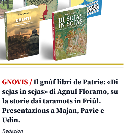
GNOVIS /
Il gnûf libri de Patrie: «Di
scjas in scjas» di Agnul Floramo, su
la storie dai taramots in Friûl.
Presentazions a Majan, Pavie e
Udin.
Redazion