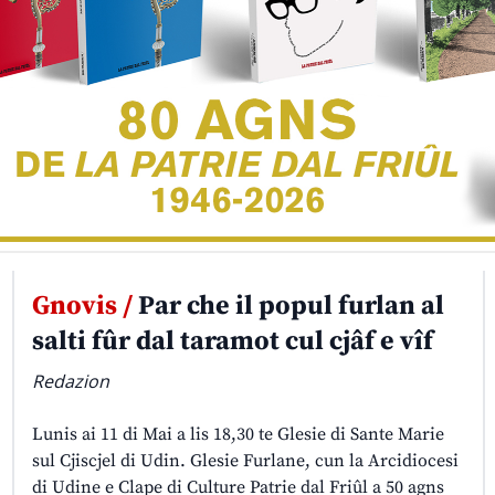
Gnovis /
Par che il popul furlan al
salti fûr dal taramot cul cjâf e vîf
Redazion
Lunis ai 11 di Mai a lis 18,30 te Glesie di Sante Marie
sul Cjiscjel di Udin. Glesie Furlane, cun la Arcidiocesi
di Udine e Clape di Culture Patrie dal Friûl a 50 agns