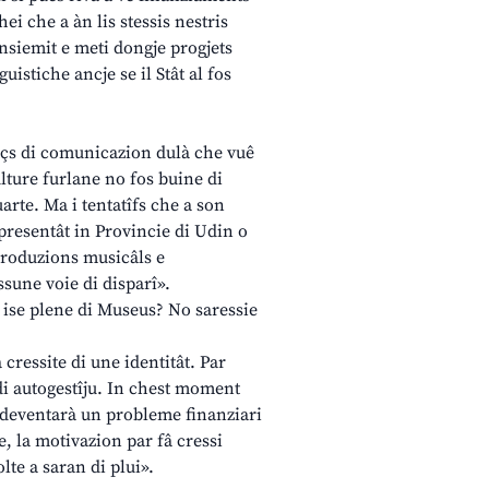
ei che a àn lis stessis nestris
insiemit e meti dongje progjets
uistiche ancje se il Stât al fos
mieçs di comunicazion dulà che vuê
ulture furlane no fos buine di
arte. Ma i tentatîfs che a son
 presentât in Provincie di Udin o
 produzions musicâls e
sune voie di disparî».
n ise plene di Museus? No saressie
cressite di une identitât. Par
 di autogestîju. In chest moment
al deventarà un probleme finanziari
e, la motivazion par fâ cressi
lte a saran di plui».