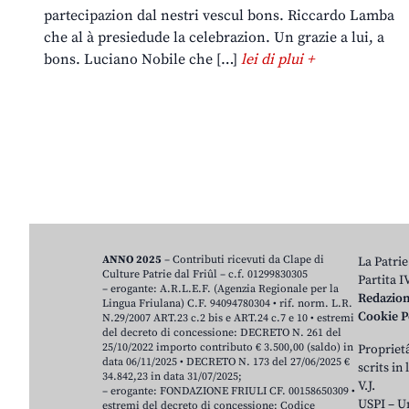
partecipazion dal nestri vescul bons. Riccardo Lamba
che al à presiedude la celebrazion. Un grazie a lui, a
bons. Luciano Nobile che […]
lei di plui +
ANNO 2025
– Contributi ricevuti da Clape di
La Patrie
Culture Patrie dal Friûl – c.f. 01299830305
Partita 
– erogante: A.R.L.E.F. (Agenzia Regionale per la
Redazio
Lingua Friulana) C.F. 94094780304 • rif. norm. L.R.
Cookie P
N.29/2007 ART.23 c.2 bis e ART.24 c.7 e 10 • estremi
del decreto di concessione: DECRETO N. 261 del
25/10/2022 importo contributo € 3.500,00 (saldo) in
Proprietâ
data 06/11/2025 • DECRETO N. 173 del 27/06/2025 €
scrits in
34.842,23 in data 31/07/2025;
V.J.
– erogante: FONDAZIONE FRIULI CF. 00158650309 •
USPI – U
estremi del decreto di concessione: Codice