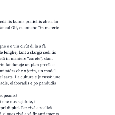
edâ lis buinis pratichis che a àn
fat cul Olf, cuant che “in materie
ne e o vin cirût di lâ a fâ
e lenghe, lant a slargjâ sedi lis
elâ in maniere “corete”, stant
 vin fat duncje un plan precîs e
imitatôrs che o jerin, un model
ai sarts. La culture e je cussì: une
badis, elaboradis e po pandudis
uropeanis?
i che nus scjafoie, i
i di plui. Par rivâ a realizâ
ì si pues rivâ a vê finanziaments