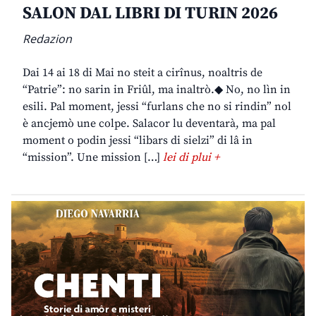
SALON DAL LIBRI DI TURIN 2026
Redazion
Dai 14 ai 18 di Mai no steit a cirînus, noaltris de
“Patrie”: no sarin in Friûl, ma inaltrò.◆ No, no lìn in
esili. Pal moment, jessi “furlans che no si rindin” nol
è ancjemò une colpe. Salacor lu deventarà, ma pal
moment o podin jessi “libars di sielzi” di lâ in
“mission”. Une mission […]
lei di plui +