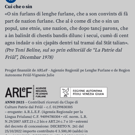
Cui che o sin
«O sin furlans di lenghe furlane, che a son convints di fâ
part de nazion furlane. Che al è come dî che o sin un
popul, une etnie, une nazion, che dopo tancj parons, che
a àn balinât di chestis bandis dilunc i secui, cumò di cent
agns indaûr o sin cjapâts dentri tal tramai dal Stât talian».
(Pre Toni Beline, sul so prin editoriâl de “La Patrie dal
Friûl”, Dicembar 1978)
Progjet finanziât de ARLeF - Agjenzie Regjonâl pe Lenghe Furlane e de Regjon
Autonome Friûl-Vignesie Julie
ANNO 2025
– Contributi ricevuti da Clape di
Culture Patrie dal Friûl – c.f. 01299830305
– erogante: A.R.L.E.F. (Agenzia Regionale per la
Lingua Friulana) C.F. 94094780304 • rif. norm. L.R.
N.29/2007 ART.23 c.2 bis e ART.24 c.7 e 10 • estremi
del decreto di concessione: DECRETO N. 261 del
25/10/2022 importo contributo € 3.500,00 (saldo) in