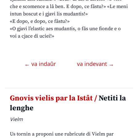
che e scomence a lâ ben. E dopo, ce fâstu?» «Le meni
intun boscut e i gjavi lis mudantis!»
«E dopo, e dopo, ce fâstu?»
«O gjavi l’elastic aes mudantis, o fâs une fionde e o
voi a cjace di uciei!»
← va indaûr
va indevant →
Gnovis vielis par la Istât /
Netiti la
lenghe
Vielm
Us tornin a proponi une rubricute di Vielm par