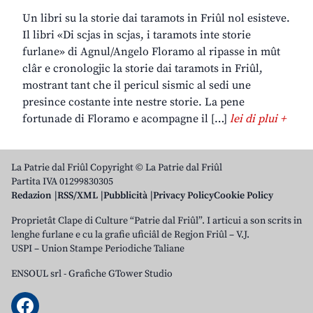
Un libri su la storie dai taramots in Friûl nol esisteve.
Il libri «Di scjas in scjas, i taramots inte storie
furlane» di Agnul/Angelo Floramo al ripasse in mût
clâr e cronologjic la storie dai taramots in Friûl,
mostrant tant che il pericul sismic al sedi une
presince costante inte nestre storie. La pene
fortunade di Floramo e acompagne il […]
lei di plui +
La Patrie dal Friûl Copyright © La Patrie dal Friûl
Partita IVA 01299830305
Redazion
RSS/XML
Pubblicità
Privacy Policy
Cookie Policy
Proprietât Clape di Culture “Patrie dal Friûl”. I articui a son scrits in
lenghe furlane e cu la grafie uficiâl de Regjon Friûl – V.J.
USPI – Union Stampe Periodiche Taliane
ENSOUL srl
-
Grafiche GTower Studio