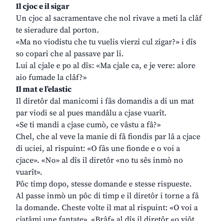
Il cjoc e il sigar
Un cjoc al sacramentave che nol rivave a meti la clâf
te sieradure dal porton.
«Ma no viodistu che tu vuelis vierzi cul zigar?» i dîs
so copari che al passave par li.
Lui al cjale e po al dîs: «Ma cjale ca, e je vere: alore
aio fumade la clâf?»
Il mat e l’elastic
Il diretôr dal manicomi i fâs domandis a di un mat
par viodi se al pues mandâlu a cjase vuarît.
«Se ti mandi a cjase cumò, ce vâstu a fâ?»
Chel, che al veve la manie di fâ fiondis par lâ a cjace
di uciei, al rispuint: «O fâs une fionde e o voi a
cjace». «No» al dîs il diretôr «no tu sês inmò no
vuarît».
Pôc timp dopo, stesse domande e stesse rispueste.
Al passe inmò un pôc di timp e il diretôr i torne a fâ
la domande. Cheste volte il mat al rispuint: «O voi a
cjatâmi une fantate». «Brâf» al dîs il diretôr «o viôt