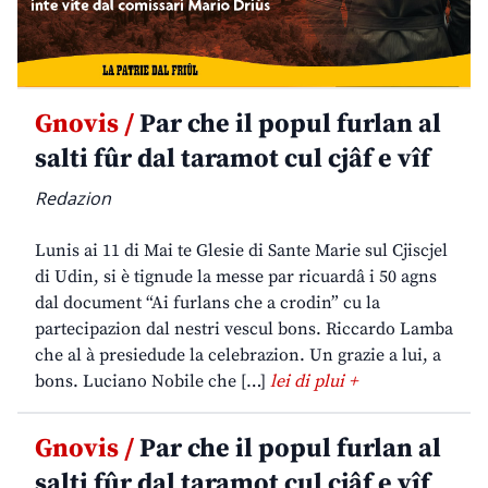
Gnovis /
Par che il popul furlan al
salti fûr dal taramot cul cjâf e vîf
Redazion
Lunis ai 11 di Mai te Glesie di Sante Marie sul Cjiscjel
di Udin, si è tignude la messe par ricuardâ i 50 agns
dal document “Ai furlans che a crodin” cu la
partecipazion dal nestri vescul bons. Riccardo Lamba
che al à presiedude la celebrazion. Un grazie a lui, a
bons. Luciano Nobile che […]
lei di plui +
Gnovis /
Par che il popul furlan al
salti fûr dal taramot cul cjâf e vîf