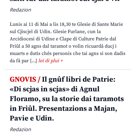
Redazion
Lunis ai 11 di Mai a lis 18,30 te Glesie di Sante Marie
sul Cjiscjel di Udin. Glesie Furlane, cun la
Arcidiocesi di Udine e Clape di Culture Patrie dal
Friûl a 50 agns dal taramot o volìn ricuardâ ducj i
muarts e dutis chês personis che tai agns si son dadis
da fâ par […]
lei di plui +
GNOVIS /
Il gnûf libri de Patrie:
«Di scjas in scjas» di Agnul
Floramo, su la storie dai taramots
in Friûl. Presentazions a Majan,
Pavie e Udin.
Redazion