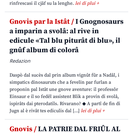
rinfrescasi il cjâf su la lenghe.
lei di plui +
Gnovis par la Istât /
I Gnognosaurs
a imparin a svolâ: al rive in
edicule «Tal blu piturât di blu», il
gnûf album di colorâ
Redazion
Daspò dal sucès dal prin album vignût fûr a Nadâl, i
simpatics dinosauruts che a fevelin par furlan a
proponin pal Istât une gnove aventure: il professôr
Einsaur e il so fedêl assistent Blik a provin di svolâ,
ispirâts dai pterodatils. Rivarano? ◆ A partî de fin di
Jugn al è rivât tes ediculis dal […]
lei di plui +
Gnovis /
LA PATRIE DAL FRIÛL AL