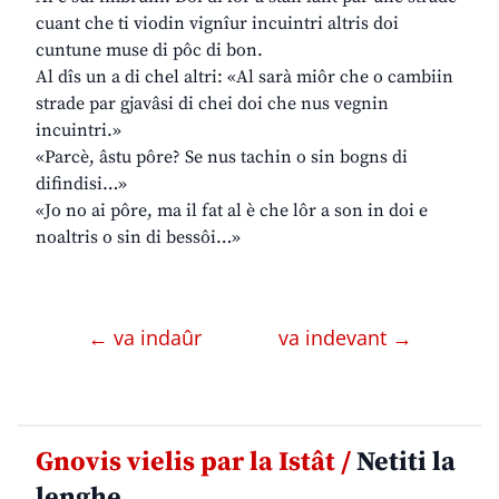
cuant che ti viodin vignîur incuintri altris doi
cuntune muse di pôc di bon.
Al dîs un a di chel altri: «Al sarà miôr che o cambiin
strade par gjavâsi di chei doi che nus vegnin
incuintri.»
«Parcè, âstu pôre? Se nus tachin o sin bogns di
difindisi…»
«Jo no ai pôre, ma il fat al è che lôr a son in doi e
noaltris o sin di bessôi…»
← va indaûr
va indevant →
Gnovis vielis par la Istât /
Netiti la
lenghe