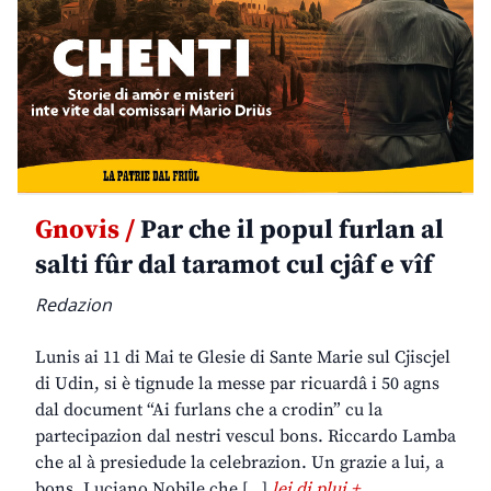
Gnovis /
Par che il popul furlan al
salti fûr dal taramot cul cjâf e vîf
Redazion
Lunis ai 11 di Mai te Glesie di Sante Marie sul Cjiscjel
di Udin, si è tignude la messe par ricuardâ i 50 agns
dal document “Ai furlans che a crodin” cu la
partecipazion dal nestri vescul bons. Riccardo Lamba
che al à presiedude la celebrazion. Un grazie a lui, a
bons. Luciano Nobile che […]
lei di plui +