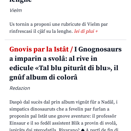
Vielm
Us tornin a proponi une rubricute di Vielm par
rinfrescasi il cjâf su la lenghe.
lei di plui +
Gnovis par la Istât /
I Gnognosaurs
a imparin a svolâ: al rive in
edicule «Tal blu piturât di blu», il
gnûf album di colorâ
Redazion
Daspò dal sucès dal prin album vignût fûr a Nadâl, i
simpatics dinosauruts che a fevelin par furlan a
proponin pal Istât une gnove aventure: il professôr
Einsaur e il so fedêl assistent Blik a provin di svolâ,
ispirâts dai pterodatils. Rivarano? ◆ A partî de fin di