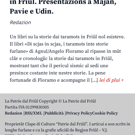
in Friûl. Presentazions a Majan,
Pavie e Udin.
Redazion
Un libri su la storie dai taramots in Friûl nol esisteve.
Il libri «Di scjas in scjas, i taramots inte storie
furlane» di Agnul/Angelo Floramo al ripasse in mût
clâr e cronologjic la storie dai taramots in Friûl,
mostrant tant che il pericul sismic al sedi une
presince costante inte nestre storie. La pene
fortunade di Floramo e acompagne il […]
lei di plui +
La Patrie dal Friûl Copyright © La Patrie dal Friûl
Partita IVA 01299830305
Redazion
RSS/XML
Pubblicità
Privacy Policy
Cookie Policy
Proprietât Clape di Culture “Patrie dal Friûl”. I articui a son scrits in
lenghe furlane e cu la grafie uficiâl de Regjon Friûl – V.J.