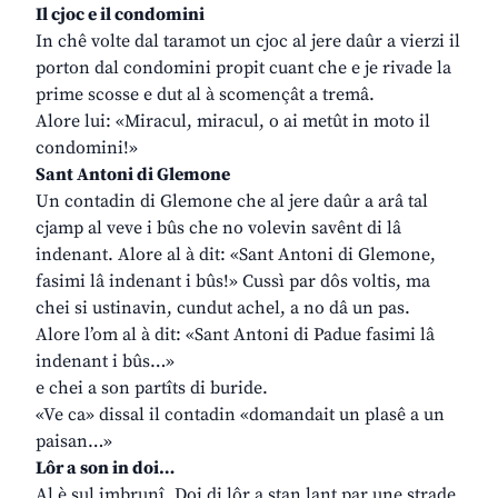
Il cjoc e il condomini
In chê volte dal taramot un cjoc al jere daûr a vierzi il
porton dal condomini propit cuant che e je rivade la
prime scosse e dut al à scomençât a tremâ.
Alore lui: «Miracul, miracul, o ai metût in moto il
condomini!»
Sant Antoni di Glemone
Un contadin di Glemone che al jere daûr a arâ tal
cjamp al veve i bûs che no volevin savênt di lâ
indenant. Alore al à dit: «Sant Antoni di Glemone,
fasimi lâ indenant i bûs!» Cussì par dôs voltis, ma
chei si ustinavin, cundut achel, a no dâ un pas.
Alore l’om al à dit: «Sant Antoni di Padue fasimi lâ
indenant i bûs…»
e chei a son partîts di buride.
«Ve ca» dissal il contadin «domandait un plasê a un
paisan…»
Lôr a son in doi…
Al è sul imbrunî. Doi di lôr a stan lant par une strade