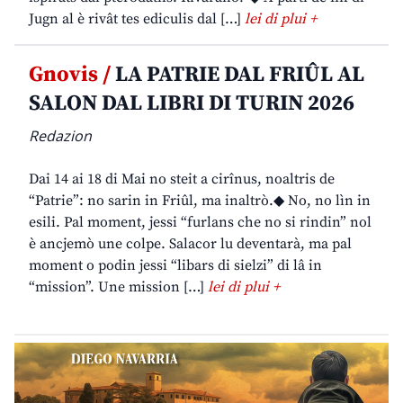
Jugn al è rivât tes ediculis dal […]
lei di plui +
Gnovis /
LA PATRIE DAL FRIÛL AL
SALON DAL LIBRI DI TURIN 2026
Redazion
Dai 14 ai 18 di Mai no steit a cirînus, noaltris de
“Patrie”: no sarin in Friûl, ma inaltrò.◆ No, no lìn in
esili. Pal moment, jessi “furlans che no si rindin” nol
è ancjemò une colpe. Salacor lu deventarà, ma pal
moment o podin jessi “libars di sielzi” di lâ in
“mission”. Une mission […]
lei di plui +