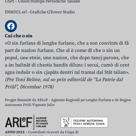
USPI – Union Stampe Periodiche Taliane
ENSOUL srl
-
Grafiche GTower Studio
Cui che o sin
«O sin furlans di lenghe furlane, che a son convints di fâ
part de nazion furlane. Che al è come dî che o sin un
popul, une etnie, une nazion, che dopo tancj parons, che
a àn balinât di chestis bandis dilunc i secui, cumò di cent
agns indaûr o sin cjapâts dentri tal tramai dal Stât talian».
(Pre Toni Beline, sul so prin editoriâl de “La Patrie dal
Friûl”, Dicembar 1978)
Progjet finanziât de ARLeF - Agjenzie Regjonâl pe Lenghe Furlane e de Regjon
Autonome Friûl-Vignesie Julie
ANNO 2025
– Contributi ricevuti da Clape di