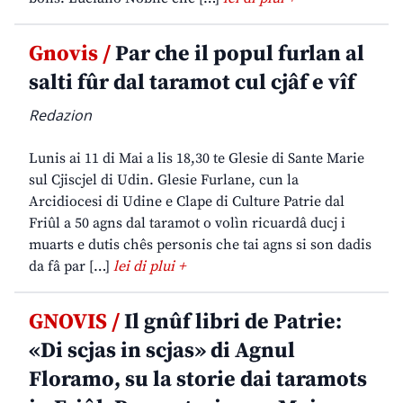
Gnovis /
Par che il popul furlan al
salti fûr dal taramot cul cjâf e vîf
Redazion
Lunis ai 11 di Mai a lis 18,30 te Glesie di Sante Marie
sul Cjiscjel di Udin. Glesie Furlane, cun la
Arcidiocesi di Udine e Clape di Culture Patrie dal
Friûl a 50 agns dal taramot o volìn ricuardâ ducj i
muarts e dutis chês personis che tai agns si son dadis
da fâ par […]
lei di plui +
GNOVIS /
Il gnûf libri de Patrie:
«Di scjas in scjas» di Agnul
Floramo, su la storie dai taramots