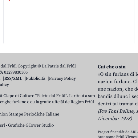
 dal Friûl Copyright © La Patrie dal Friûl
Cui che o sin
IVA 01299830305
«O sin furlans di 
n
RSS/XML
Pubblicità
Privacy Policy
nazion furlane. Ch
olicy
une nazion, che do
t Clape di Culture “Patrie dal Friûl”. I articui a son
bandis dilunc i se
 lenghe furlane e cu la grafie uficiâl de Regjon Friûl –
dentri tal tramai d
(Pre Toni Beline, s
nion Stampe Periodiche Taliane
Dicembar 1978)
srl
-
Grafiche GTower Studio
Progjet finanziât de AR
Autonome Friûl-Vignesie