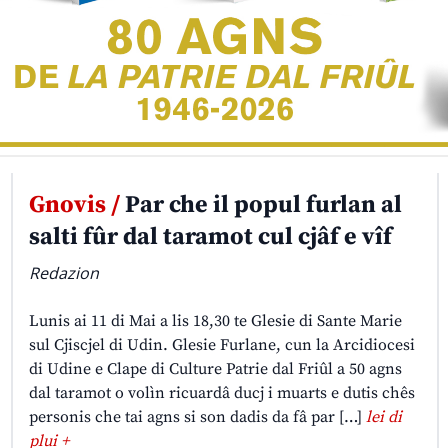
Gnovis /
Par che il popul furlan al
salti fûr dal taramot cul cjâf e vîf
Redazion
Lunis ai 11 di Mai a lis 18,30 te Glesie di Sante Marie
sul Cjiscjel di Udin. Glesie Furlane, cun la Arcidiocesi
di Udine e Clape di Culture Patrie dal Friûl a 50 agns
dal taramot o volìn ricuardâ ducj i muarts e dutis chês
personis che tai agns si son dadis da fâ par […]
lei di
plui +