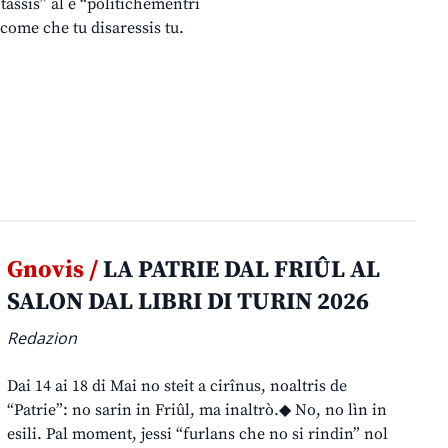
 tassis” al è “politichementri
 come che tu disaressis tu.
Gnovis /
LA PATRIE DAL FRIÛL AL
SALON DAL LIBRI DI TURIN 2026
Redazion
Dai 14 ai 18 di Mai no steit a cirînus, noaltris de
“Patrie”: no sarin in Friûl, ma inaltrò.◆ No, no lìn in
esili. Pal moment, jessi “furlans che no si rindin” nol