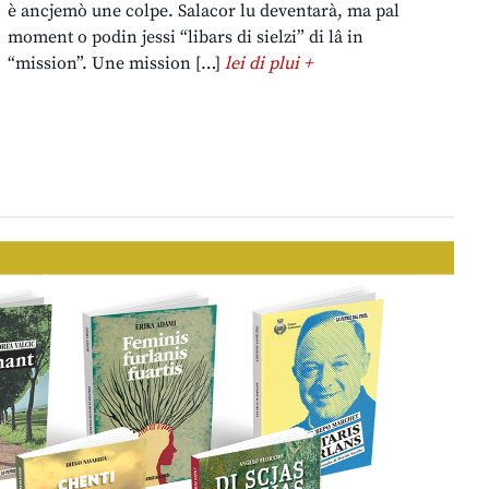
è ancjemò une colpe. Salacor lu deventarà, ma pal
moment o podin jessi “libars di sielzi” di lâ in
“mission”. Une mission […]
lei di plui +