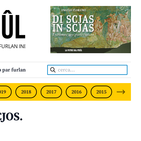
URLAN INDIPENDENT • INDEPENDENT FRIULIAN MONTHLY • 
Cerca:
 par furlan
019
2018
2017
2016
2015
2014
JOS.