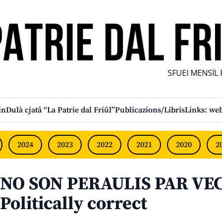
SFUEI MENSÎL F
in
Dulà cjatâ “La Patrie dal Friûl”
Publicazions/Libris
Links: web
2024
2023
2022
2021
2020
2
NO SON PERAULIS PAR VEC
Politically correct