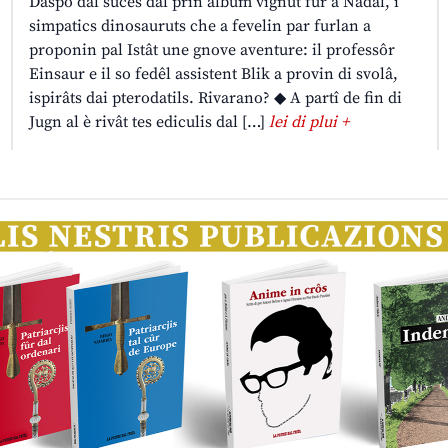
Daspò dal sucès dal prin album vignût fûr a Nadâl, i
simpatics dinosauruts che a fevelin par furlan a
proponin pal Istât une gnove aventure: il professôr
Einsaur e il so fedêl assistent Blik a provin di svolâ,
ispirâts dai pterodatils. Rivarano? ◆ A partî de fin di
Jugn al è rivât tes ediculis dal […]
lei di plui +