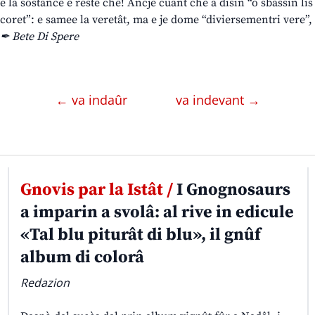
e la sostance e reste chê! Ancje cuant che a disin “o sbassìn lis
coret”: e samee la veretât, ma e je dome “diviersementri vere”,
✒ Bete Di Spere
← va indaûr
va indevant →
Gnovis par la Istât /
I Gnognosaurs
a imparin a svolâ: al rive in edicule
«Tal blu piturât di blu», il gnûf
album di colorâ
Redazion