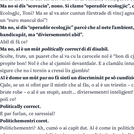
Ma no si dîs “scovacin”, nono. Si clame “operadôr ecologjic”,
Ecologjic, Toni? Ma se al va ator cuntun fûrstrade di vincj agns 
un “euro mancul doi”!
Ma no, si dîs “operadôr ecologjic” parcè che al nete l’ambient, 
handicapât, ma “diviersementri abil”.
Abil di fâ ce?
Ma no, al è un mût
politically correct
di dî disabil.
Scolte, frute, un puaret che al va cu la carocele nol è “bon di 
propite bon! Nol è che al cjamini devantdaûr. E a clamâlu intu
sigure che no i tornin a cressi lis gjambis!
Al è dome un mût par no fâ sintî un discriminât pe sô cundizi
Cjale, se un si ofint par il mistîr che al fâs, o al è un triestin 
brute robe – o al è un stupit, anzit… diviersementri inteligjent! 
poli ce?
Politically correct.
E par furlan, ce saressial?
Politichementri coret.
Politichementri? Ah, cumò o ai capît dut. Al è come in politiche