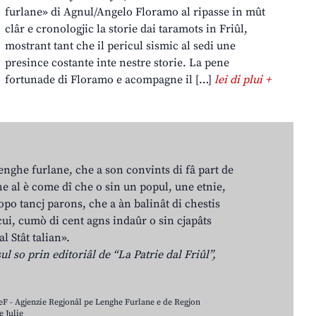
furlane» di Agnul/Angelo Floramo al ripasse in mût
clâr e cronologjic la storie dai taramots in Friûl,
mostrant tant che il pericul sismic al sedi une
presince costante inte nestre storie. La pene
fortunade di Floramo e acompagne il […]
lei di plui +
lenghe furlane, che a son convints di fâ part de
e al è come dî che o sin un popul, une etnie,
po tancj parons, che a àn balinât di chestis
cui, cumò di cent agns indaûr o sin cjapâts
al Stât talian».
ul so prin editoriâl de “La Patrie dal Friûl”,
LeF - Agjenzie Regjonâl pe Lenghe Furlane e de Regjon
 Julie