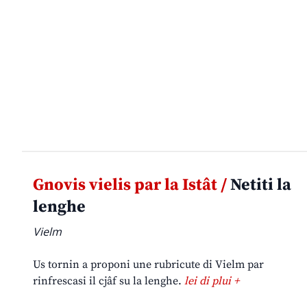
Gnovis vielis par la Istât /
Netiti la
lenghe
Vielm
Us tornin a proponi une rubricute di Vielm par
rinfrescasi il cjâf su la lenghe.
lei di plui +