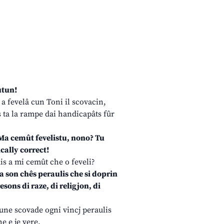
Autun!
 a fevelâ cun Toni il scovacin,
is ta la rampe dai handicapâts fûr
a cemût fevelistu, nono? Tu
ically correct!
s a mi cemût che o feveli?
 a son chês peraulis che si doprin
esons di raze, di religjon, di
 une scovade ogni vincj peraulis
e e je vere.