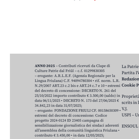
ANNO 2025
– Contributi ricevuti da Clape di
La Patrie
Culture Patrie dal Friûl – c.f. 01299830305
Partita 
– erogante: A.R.L.E.F. (Agenzia Regionale per la
Redazio
Lingua Friulana) C.F. 94094780304 • rif. norm. L.R.
Cookie P
N.29/2007 ART.23 c.2 bis e ART.24 c.7 e 10 • estremi
del decreto di concessione: DECRETO N. 261 del
25/10/2022 importo contributo € 3.500,00 (saldo) in
Proprietâ
data 06/11/2025 • DECRETO N. 173 del 27/06/2025 €
scrits in
34.842,23 in data 31/07/2025;
V.J.
– erogante: FONDAZIONE FRIULI CF. 00158650309 •
USPI – U
estremi del decreto di concessione: Codice
progetto 2024-0124 ID 23405 campagna di
sensibilizzazione giornalistica dei sindaci aderenti
ENSOUL 
all’assemblea della comunità linguistica Friulana •
contributo € 3.450,00 • in data 12/05/2025;