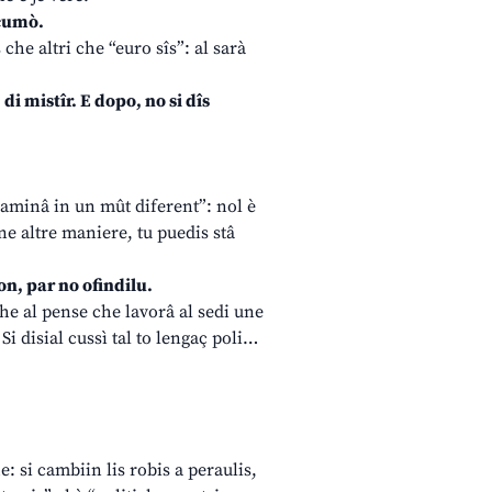
 cumò.
che altri che “euro sîs”: al sarà
di mistîr. E dopo, no si dîs
cjaminâ in un mût diferent”: nol è
ne altre maniere, tu puedis stâ
on, par no ofindilu.
– che al pense che lavorâ al sedi une
Si disial cussì tal to lengaç poli…
: si cambiin lis robis a peraulis,