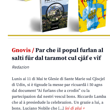
Gnovis /
Par che il popul furlan al
salti fûr dal taramot cul cjâf e vîf
Redazion
Lunis ai 11 di Mai te Glesie di Sante Marie sul Cjiscjel
di Udin, si è tignude la messe par ricuardâ i 50 agns
dal document “Ai furlans che a crodin” cu la
partecipazion dal nestri vescul bons. Riccardo Lamba
che al à presiedude la celebrazion. Un grazie a lui, a
bons. Luciano Nobile che […]
lei di plui +