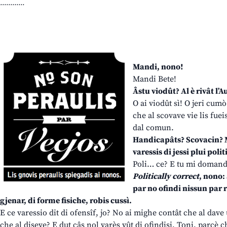
............
Mandi, nono!
Mandi Bete!
Âstu viodût? Al è rivât l’
O ai viodût sì! O jeri cumò
che al scovave vie lis fue
dal comun.
Handicapâts? Scovacin? M
varessis di jessi plui polit
Poli… ce? E tu mi domandi
Politically correct
, nono:
par no ofindi nissun par r
gjenar, di forme fisiche, robis cussì.
E ce varessio dit di ofensîf, jo? No ai mighe contât che al dave
che al diseve? E dut câs nol varès vût di ofindisi, Toni, parcè ch