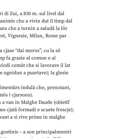
 di Zui, a 830 m. sul livel dal
5 animis che a vivin dut il timp dal
sans che a tornin a saludâ la lôr
riest, Vignesie, Milan, Rome par
a cjase “dai moros”, cu la sô
mp fa grazie al comun e al
 viodi cemût che si lavorave il lat
che ognidun a puartave); la glesie
alimentârs indulà che, prenotant,
môs i cjarsons).
is a van in Malghe Daude (obietîf
pues cjatâ formadi e scuete frescje);
vant a si rive prime in malghe
 Agostinis – a son principalmentri