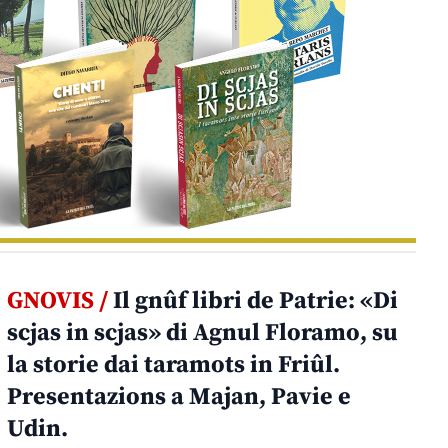
GNOVIS /
Il gnûf libri de Patrie: «Di
scjas in scjas» di Agnul Floramo, su
la storie dai taramots in Friûl.
Presentazions a Majan, Pavie e
Udin.