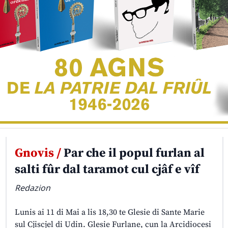
Gnovis /
Par che il popul furlan al
salti fûr dal taramot cul cjâf e vîf
Redazion
Lunis ai 11 di Mai a lis 18,30 te Glesie di Sante Marie
sul Cjiscjel di Udin. Glesie Furlane, cun la Arcidiocesi