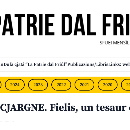
SFUEI MENSÎL F
in
Dulà cjatâ “La Patrie dal Friûl”
Publicazions/Libris
Links: web
2024
2023
2022
2021
2020
2
CJARGNE. Fielis, un tesaur 
............