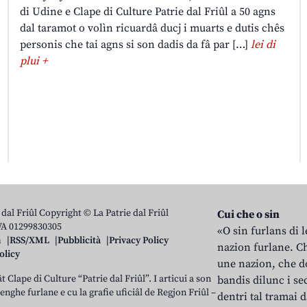
di Udine e Clape di Culture Patrie dal Friûl a 50 agns
dal taramot o volìn ricuardâ ducj i muarts e dutis chês
personis che tai agns si son dadis da fâ par […]
lei di
plui +
 dal Friûl Copyright © La Patrie dal Friûl
Cui che o sin
IVA 01299830305
«O sin furlans di 
n
RSS/XML
Pubblicità
Privacy Policy
nazion furlane. Ch
olicy
une nazion, che do
t Clape di Culture “Patrie dal Friûl”. I articui a son
bandis dilunc i se
 lenghe furlane e cu la grafie uficiâl de Regjon Friûl –
dentri tal tramai d