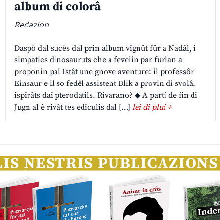
album di colorâ
Redazion
Daspò dal sucès dal prin album vignût fûr a Nadâl, i
simpatics dinosauruts che a fevelin par furlan a
proponin pal Istât une gnove aventure: il professôr
Einsaur e il so fedêl assistent Blik a provin di svolâ,
ispirâts dai pterodatils. Rivarano? ◆ A partî de fin di
Jugn al è rivât tes ediculis dal […]
lei di plui +