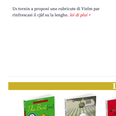
Us tornin a proponi une rubricute di Vielm par
rinfrescasi il cjâf su la lenghe.
lei di plui +