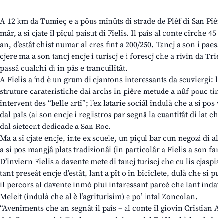
A 12 km da Tumieç e a pôus minûts di strade de Plêf di San Piêri
mâr, a si cjate il piçul paisut di Fielis. Il paîs al conte cirche 4
an, d’estât chist numar al cres fint a 200/250. Tancj a son i pae
cjere ma a son tancj encje i turiscj e i forescj che a rivin da T
passâ cualchi dì in pâs e trancuilitât.
A Fielis a ‘nd è un grum di cjantons interessants da scuviergi: l
struture carateristiche dai archs in piêre metude a nûf pouc ti
intervent des “belle arti”; l’ex latarie sociâl indulà che a si pos
dal paîs (ai son encje i regjistros par segnâ la cuantitât di lat 
dal sietcent dedicade a San Roc.
Ma a si cjate encje, inte ex scuele, un piçul bar cun negozi di 
a si pos mangjâ plats tradizionâi (in particolâr a Fielis a son fa
D’inviern Fielis a davente mete di tancj turiscj che cu lis cjasp
tant preseât encje d’estât, lant a pît o in biciclete, dulà che si 
il percors al davente inmò plui intaressant parcè che lant inda
Meleit (indulà che al è l’agriturisim) e po’ intal Zoncolan.
“Aveniments che an segnât il paîs – al conte il giovin Cristian