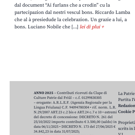
dal document “Ai furlans che a crodin” cu la
partecipazion dal nestri vescul bons. Riccardo Lamba
che al à presiedude la celebrazion. Un grazie a lui, a
bons. Luciano Nobile che […]
lei di plui +
ANNO 2025
– Contributi ricevuti da Clape di
La Patrie
Culture Patrie dal Friûl – c.f. 01299830305
Partita 
– erogante: A.R.L.E.F. (Agenzia Regionale per la
Redazio
Lingua Friulana) C.F. 94094780304 • rif. norm. L.R.
Cookie P
N.29/2007 ART.23 c.2 bis e ART.24 c.7 e 10 • estremi
del decreto di concessione: DECRETO N. 261 del
25/10/2022 importo contributo € 3.500,00 (saldo) in
Proprietâ
data 06/11/2025 • DECRETO N. 173 del 27/06/2025 €
scrits in
34.842,23 in data 31/07/2025;
V.J.