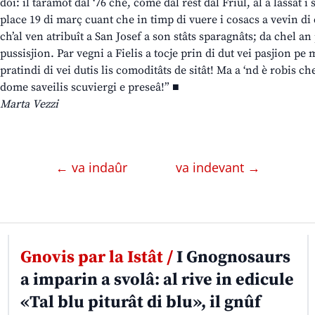
doi: il taramot dal ‘76 che, come dal rest dal Friûl, al à lassât i 
place 19 di març cuant che in timp di vuere i cosacs a vevin di
ch’al ven atribuît a San Josef a son stâts sparagnâts; da chel an 
pussisjion. Par vegni a Fielis a tocje prin di dut vei pasjion pe 
pratindi di vei dutis lis comoditâts de sitât! Ma a ‘nd è robis che
dome saveilis scuviergi e preseâ!” ■
Marta Vezzi
← va indaûr
va indevant →
Gnovis par la Istât /
I Gnognosaurs
a imparin a svolâ: al rive in edicule
«Tal blu piturât di blu», il gnûf