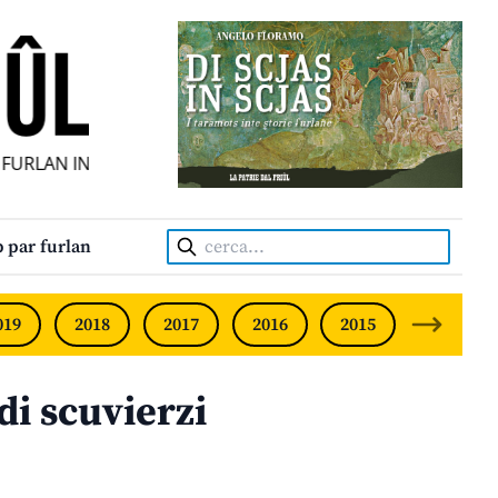
URLAN INDIPENDENT • INDEPENDENT FRIULIAN MONTHLY • 
Cerca:
 par furlan
019
2018
2017
2016
2015
2014
di scuvierzi