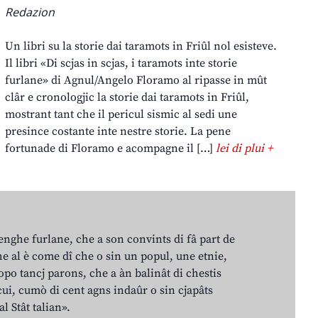
Redazion
Un libri su la storie dai taramots in Friûl nol esisteve.
Il libri «Di scjas in scjas, i taramots inte storie
furlane» di Agnul/Angelo Floramo al ripasse in mût
clâr e cronologjic la storie dai taramots in Friûl,
mostrant tant che il pericul sismic al sedi une
presince costante inte nestre storie. La pene
fortunade di Floramo e acompagne il […]
lei di plui +
lenghe furlane, che a son convints di fâ part de
e al è come dî che o sin un popul, une etnie,
po tancj parons, che a àn balinât di chestis
cui, cumò di cent agns indaûr o sin cjapâts
al Stât talian».