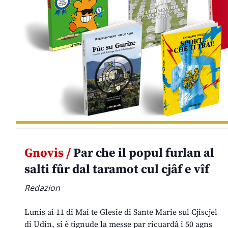
Gnovis /
Par che il popul furlan al
salti fûr dal taramot cul cjâf e vîf
Redazion
Lunis ai 11 di Mai te Glesie di Sante Marie sul Cjiscjel
di Udin, si è tignude la messe par ricuardâ i 50 agns