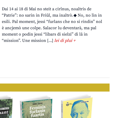
Dai 14 ai 18 di Mai no steit a cirînus, noaltris de
“Patrie”: no sarin in Friûl, ma inaltrò.◆ No, no lìn in
esili. Pal moment, jessi “furlans che no si rindin” nol
è ancjemò une colpe. Salacor lu deventarà, ma pal
moment o podin jessi “libars di sielzi” di lâ in
“mission”. Une mission […]
lei di plui +