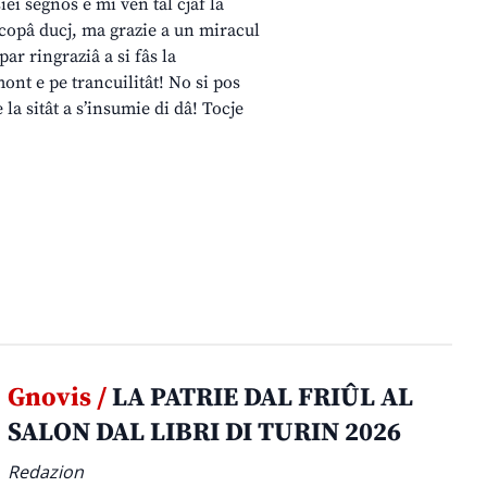
siei segnos e mi ven tal cjâf la
 copâ ducj, ma grazie a un miracul
par ringraziâ a si fâs la
mont e pe trancuilitât! No si pos
 la sitât a s’insumie di dâ! Tocje
Gnovis /
LA PATRIE DAL FRIÛL AL
SALON DAL LIBRI DI TURIN 2026
Redazion