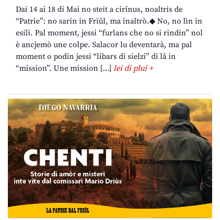
Dai 14 ai 18 di Mai no steit a cirînus, noaltris de
“Patrie”: no sarin in Friûl, ma inaltrò.◆ No, no lìn in
esili. Pal moment, jessi “furlans che no si rindin” nol
è ancjemò une colpe. Salacor lu deventarà, ma pal
moment o podin jessi “libars di sielzi” di lâ in
“mission”. Une mission […]
lei di plui +