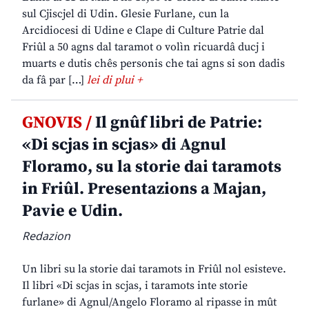
sul Cjiscjel di Udin. Glesie Furlane, cun la
Arcidiocesi di Udine e Clape di Culture Patrie dal
Friûl a 50 agns dal taramot o volìn ricuardâ ducj i
muarts e dutis chês personis che tai agns si son dadis
da fâ par […]
lei di plui +
GNOVIS /
Il gnûf libri de Patrie:
«Di scjas in scjas» di Agnul
Floramo, su la storie dai taramots
in Friûl. Presentazions a Majan,
Pavie e Udin.
Redazion
Un libri su la storie dai taramots in Friûl nol esisteve.
Il libri «Di scjas in scjas, i taramots inte storie
furlane» di Agnul/Angelo Floramo al ripasse in mût