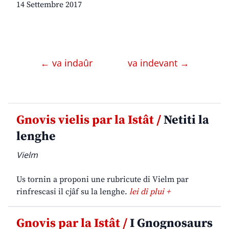
14 Settembre 2017
← va indaûr
va indevant →
Gnovis vielis par la Istât /
Netiti la
lenghe
Vielm
Us tornin a proponi une rubricute di Vielm par
rinfrescasi il cjâf su la lenghe.
lei di plui +
Gnovis par la Istât /
I Gnognosaurs