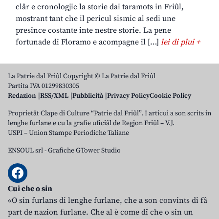
clâr e cronologjic la storie dai taramots in Friûl,
mostrant tant che il pericul sismic al sedi une
presince costante inte nestre storie. La pene
fortunade di Floramo e acompagne il […]
lei di plui +
La Patrie dal Friûl Copyright © La Patrie dal Friûl
Partita IVA 01299830305
Redazion
RSS/XML
Pubblicità
Privacy Policy
Cookie Policy
Proprietât Clape di Culture “Patrie dal Friûl”. I articui a son scrits in
lenghe furlane e cu la grafie uficiâl de Regjon Friûl – V.J.
USPI – Union Stampe Periodiche Taliane
ENSOUL srl
-
Grafiche GTower Studio
Cui che o sin
«O sin furlans di lenghe furlane, che a son convints di fâ
part de nazion furlane. Che al è come dî che o sin un