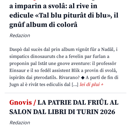
a imparin a svolâ: al rive in
edicule «Tal blu piturât di blu», il
gnûf album di colorâ
Redazion
Daspò dal sucès dal prin album vignût fûr a Nadâl, i
simpatics dinosauruts che a fevelin par furlan a
proponin pal Istât une gnove aventure: il professôr
Einsaur e il so fedêl assistent Blik a provin di svolâ,
ispirâts dai pterodatils. Rivarano? ◆ A partî de fin di
Jugn al è rivât tes ediculis dal […]
lei di plui +
Gnovis /
LA PATRIE DAL FRIÛL AL
SALON DAL LIBRI DI TURIN 2026
Redazion