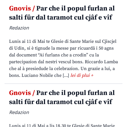
Gnovis /
Par che il popul furlan al
salti fûr dal taramot cul cjâf e vîf
Redazion
Lunis ai 11 di Mai te Glesie di Sante Marie sul Cjiscjel
di Udin, si è tignude la messe par ricuardâ i 50 agns
dal document “Ai furlans che a crodin” cu la
partecipazion dal nestri vescul bons. Riccardo Lamba
che al à presiedude la celebrazion. Un grazie a lui, a
bons. Luciano Nobile che […]
lei di plui +
Gnovis /
Par che il popul furlan al
salti fûr dal taramot cul cjâf e vîf
Redazion
Lunis ai 11 di Mai a lis 18,30 te Glesie di Sante Marie