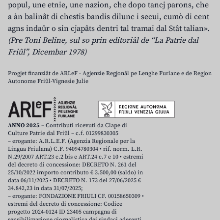
popul, une etnie, une nazion, che dopo tancj parons, che
a àn balinât di chestis bandis dilunc i secui, cumò di cent
agns indaûr o sin cjapâts dentri tal tramai dal Stât talian».
(Pre Toni Beline, sul so prin editoriâl de “La Patrie dal
Friûl”, Dicembar 1978)
Progjet finanziât de ARLeF - Agjenzie Regjonâl pe Lenghe Furlane e de Regjon
Autonome Friûl-Vignesie Julie
ANNO 2025
– Contributi ricevuti da Clape di
Culture Patrie dal Friûl – c.f. 01299830305
– erogante: A.R.L.E.F. (Agenzia Regionale per la
Lingua Friulana) C.F. 94094780304 • rif. norm. L.R.
N.29/2007 ART.23 c.2 bis e ART.24 c.7 e 10 • estremi
del decreto di concessione: DECRETO N. 261 del
25/10/2022 importo contributo € 3.500,00 (saldo) in
data 06/11/2025 • DECRETO N. 173 del 27/06/2025 €
34.842,23 in data 31/07/2025;
– erogante: FONDAZIONE FRIULI CF. 00158650309 •
estremi del decreto di concessione: Codice
progetto 2024-0124 ID 23405 campagna di
sensibilizzazione giornalistica dei sindaci aderenti