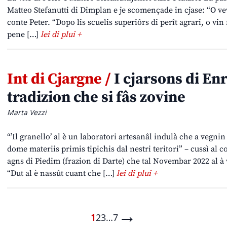
Matteo Stefanutti di Dimplan e je scomençade in cjase: “O vevi
conte Peter. “Dopo lis scuelis superiôrs di perît agrari, o vin
pene […]
lei di plui +
Int di Cjargne /
I cjarsons di En
tradizion che si fâs zovine
Marta Vezzi
“’Il granello’ al è un laboratori artesanâl indulà che a vegnin
dome materiis primis tipichis dal nestri teritori” – cussì al 
agns di Piedim (frazion di Darte) che tal Novembar 2022 al à v
“Dut al è nassût cuant che […]
lei di plui +
→
1
2
3
…
7