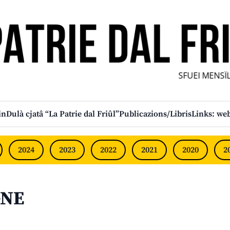
SFUEI MENSÎL F
in
Dulà cjatâ “La Patrie dal Friûl”
Publicazions/Libris
Links: web
2024
2023
2022
2021
2020
2
GNE