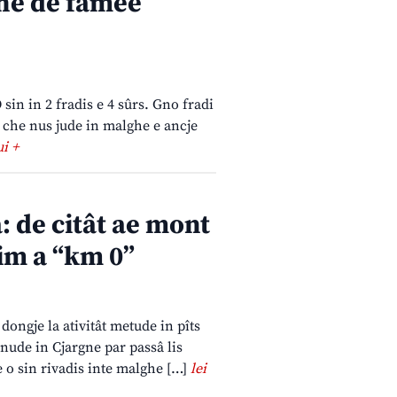
ghe de famee
sin in 2 fradis e 4 sûrs. Gno fradi
r che nus jude in malghe e ancje
ui +
a: de citât ae mont
sim a “km 0”
dongje la ativitât metude in pîts
gnude in Cjargne par passâ lis
e o sin rivadis inte malghe […]
lei