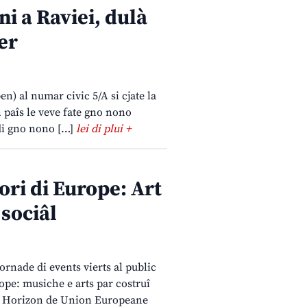
i a Raviei, dulà
er
n) al numar civic 5/A si cjate la
n paîs le veve fate gno nono
 di gno nono […]
lei di plui +
ri di Europe: Art
 sociâl
rnade di events vierts al public
rope: musiche e arts par costruî
ram Horizon de Union Europeane