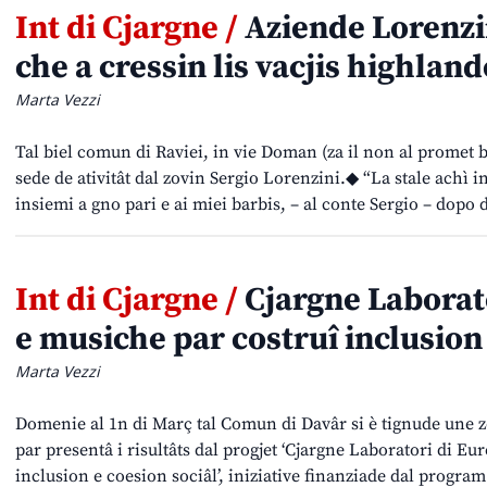
Int di Cjargne /
Aziende Lorenzin
che a cressin lis vacjis highland
Marta Vezzi
Tal biel comun di Raviei, in vie Doman (za il non al promet be
sede de ativitât dal zovin Sergio Lorenzini.◆ “La stale achì i
insiemi a gno pari e ai miei barbis, – al conte Sergio – dopo
Int di Cjargne /
Cjargne Laborato
e musiche par costruî inclusion
Marta Vezzi
Domenie al 1n di Març tal Comun di Davâr si è tignude une zo
par presentâ i risultâts dal progjet ‘Cjargne Laboratori di Eu
inclusion e coesion sociâl’, iniziative finanziade dal prog