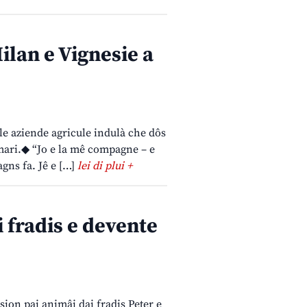
ilan e Vignesie a
çule aziende agricule indulà che dôs
 mari.◆ “Jo e la mê compagne – e
agns fa. Jê e […]
lei di plui +
i fradis e devente
ssion pai animâi dai fradis Peter e