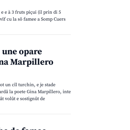
e à 3 fruts piçui (il prin di 5
e vîf cu la sô famee a Somp Cuers
: une opare
ina Marpillero
t un cîl turchin, e je stade
ardâ la poete Gina Marpillero, inte
tât volût e sostignût de