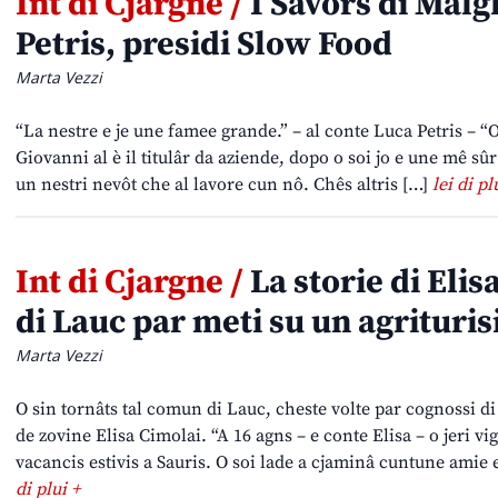
Int di Cjargne /
I Savôrs di Mal
Petris, presidi Slow Food
Marta Vezzi
“La nestre e je une famee grande.” – al conte Luca Petris – “O 
Giovanni al è il titulâr da aziende, dopo o soi jo e une mê sû
un nestri nevôt che al lavore cun nô. Chês altris […]
lei di pl
Int di Cjargne /
La storie di Elis
di Lauc par meti su un agrituri
Marta Vezzi
O sin tornâts tal comun di Lauc, cheste volte par cognossi di 
de zovine Elisa Cimolai. “A 16 agns – e conte Elisa – o jeri vi
vacancis estivis a Sauris. O soi lade a cjaminâ cuntune amie 
di plui +