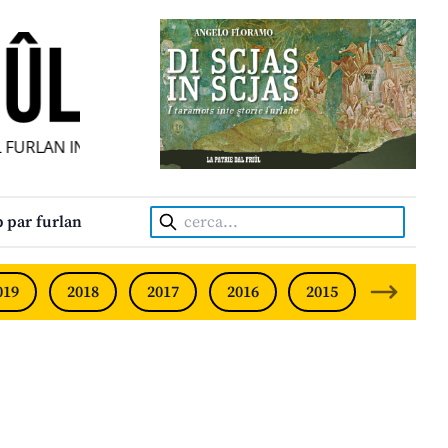
URLAN INDIPENDENT • INDEPENDENT FRIULIAN MONTHLY • 
Cerca:
 par furlan
019
2018
2017
2016
2015
2014