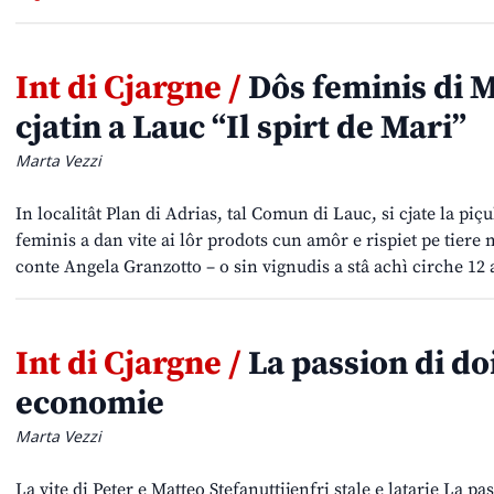
Int di Cjargne /
Dôs feminis di M
cjatin a Lauc “Il spirt de Mari”
Marta Vezzi
In localitât Plan di Adrias, tal Comun di Lauc, si cjate la pi
feminis a dan vite ai lôr prodots cun amôr e rispiet pe tiere
conte Angela Granzotto – o sin vignudis a stâ achì cirche 12 
Int di Cjargne /
La passion di do
economie
Marta Vezzi
La vite di Peter e Matteo Stefanuttijenfri stale e latarie La pa