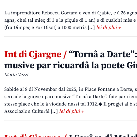
La imprenditore Rebecca Gortani e ven di Cjabie, e à 26 agns e 
agns, chel tal mieç di 3 e la piçule di 1 an) e di cualchi mês 
(fra Dimpeç e For Disot) a 1000 metris […]
lei di plui +
Int di Cjargne /
“Tornâ a Darte”
musive par ricuardâ la poete G
Marta Vezzi
Sabide ai 8 di Novembar dal 2025, in Place Fontane a Darte, so
screade la gnove opare musive “Tornâ a Darte”, fate par ricu
stesse place che le à viodude nassi tal 1912.◆ Il progjet al è s
Associazion Culturâl […]
lei di plui +