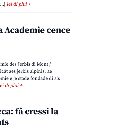
 […]
lei di plui +
la Academie cence
emie des Jerbis di Mont /
ât aes jerbis alpinis, ae
ie e je stade fondade di sîs
lei di plui +
ca: fâ cressi la
nts