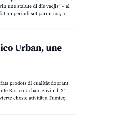
n une stalute di dîs vacjis” – al
 fat un periodi sot paron ma, a
rico Urban, une
 fats prodots di cualitât doprant
conte Enrico Urban, zovin di 24
ierte cheste ativitât a Tumieç.