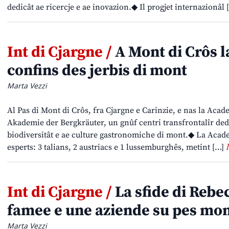
dedicât ae ricercje e ae inovazion.◆ Il progjet internazionâl
Int di Cjargne /
A Mont di Crôs 
confins des jerbis di mont
Marta Vezzi
Al Pas di Mont di Crôs, fra Cjargne e Carinzie, e nas la Acad
Akademie der Bergkräuter, un gnûf centri transfrontalîr dedic
biodiversitât e ae culture gastronomiche di mont.◆ La Academ
esperts: 3 talians, 2 austriacs e 1 lussemburghês, metint […]
Int di Cjargne /
La sfide di Rebec
famee e une aziende su pes mo
Marta Vezzi