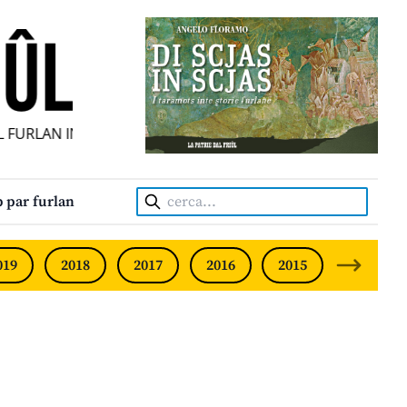
URLAN INDIPENDENT • INDEPENDENT FRIULIAN MONTHLY • 
Cerca:
 par furlan
019
2018
2017
2016
2015
2014