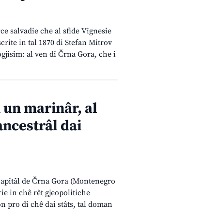
ce salvadie che al sfide Vignesie
scrite in tal 1870 di Stefan Mitrov
gjisim: al ven di Črna Gora, che i
i un marinâr, al
ancestrâl dai
 capitâl de Črna Gora (Montenegro
rie in chê rêt gjeopolitiche
on pro di chê dai stâts, tal doman