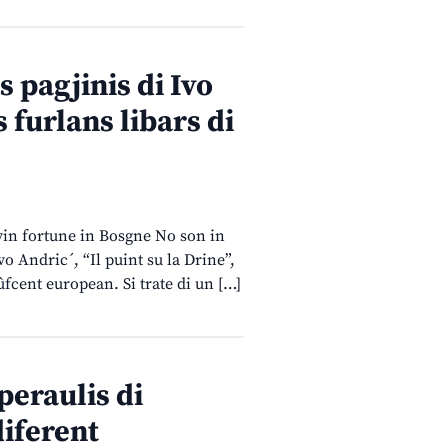
s pagjinis di Ivo
furlans libars di
rivin fortune in Bosgne No son in
vo Andric´, “Il puint su la Drine”,
ûfcent european. Si trate di un […]
peraulis di
diferent