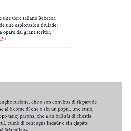
ie une tiere taliane Rebecca
de une esplorazion titulade:
 opare dal grant scritôr,
ui +
lenghe furlane, che a son convints di fâ part de
e al è come dî che o sin un popul, une etnie,
po tancj parons, che a àn balinât di chestis
cui, cumò di cent agns indaûr o sin cjapâts
al Stât talian».