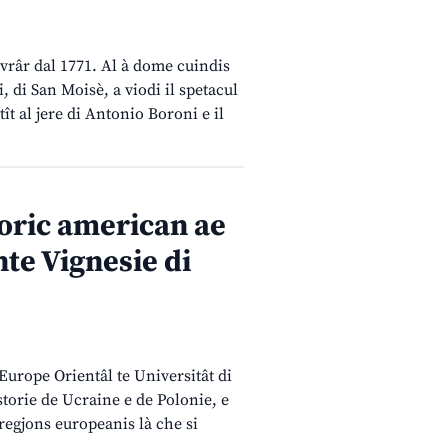
vrâr dal 1771. Al à dome cuindis
, di San Moisè, a viodi il spetacul
t al jere di Antonio Boroni e il
toric american ae
nte Vignesie di
 Europe Orientâl te Universitât di
storie de Ucraine e de Polonie, e
 regjons europeanis là che si