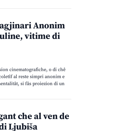
agjinari Anonim
uline, vitime di
ersion cinematografiche, o di chê
i coletîf al reste simpri anonim e
ntalitât, si fâs proiezion di un
igant che al ven de
di Ljubiša