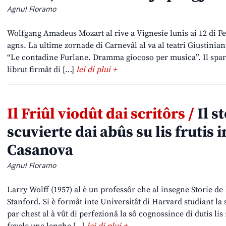
Agnul Floramo
Wolfgang Amadeus Mozart al rive a Vignesie lunis ai 12 di Fe
agns. La ultime zornade di Carnevâl al va al teatri Giustiniani
“Le contadine Furlane. Dramma giocoso per musica”. Il spartî
librut firmât di […]
lei di plui +
Il Friûl viodût dai scritôrs /
Il s
scuvierte dai abûs su lis frutis i
Casanova
Agnul Floramo
Larry Wolff (1957) al è un professôr che al insegne Storie de
Stanford. Si è formât inte Universitât di Harvard studiant la 
par chest al à vût di perfezionâ la sô cognossince di dutis lis