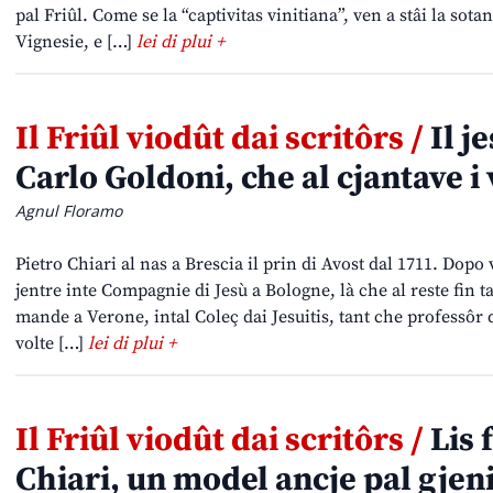
pal Friûl. Come se la “captivitas vinitiana”, ven a stâi la sot
Vignesie, e […]
lei di plui +
Il Friûl viodût dai scritôrs /
Il je
Carlo Goldoni, che al cjantave i
Agnul Floramo
Pietro Chiari al nas a Brescia il prin di Avost dal 1711. Dopo v
jentre inte Compagnie di Jesù a Bologne, là che al reste fin ta
mande a Verone, intal Coleç dai Jesuitis, tant che professôr 
volte […]
lei di plui +
Il Friûl viodût dai scritôrs /
Lis 
Chiari, un model ancje pal gjen