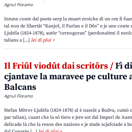
Agnul Floramo
Intune conte dal poete serp la muart eroiche di un om fi fuar
tal non de libertât “Kanjoš, il Furlan e il Dôs” e je une conte 
Ljubiša (1824-1878), autôr “cernogoran” (perdonaitmi il neolo
talians a […]
lei di plui +
Il Friûl viodût dai scritôrs /
Fì d
cjantave la maravee pe culture 
Balcans
Agnul Floramo
Stefan Mitrov Ljubiša (1824-1878) al è nassût a Budva, cumò
par talian), cuant che la sô tiere e jere sot dal Imperi de Aust
delicade là che la reson des nazions e je stade scjafoiade a b
dal Congrès […]
lei di plui +