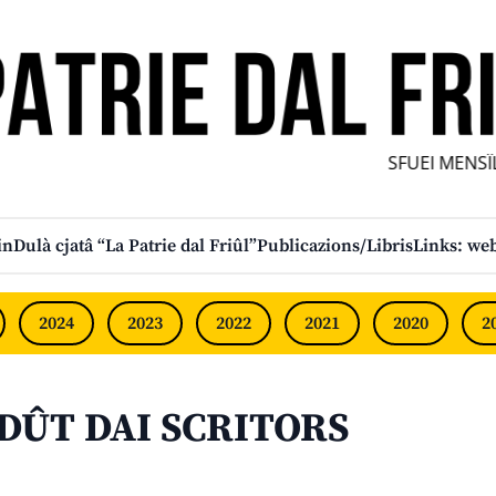
SFUEI MENSÎL F
in
Dulà cjatâ “La Patrie dal Friûl”
Publicazions/Libris
Links: web
2024
2023
2022
2021
2020
2
ODÛT DAI SCRITORS