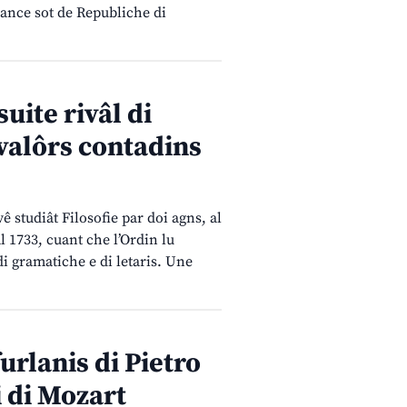
anance sot de Republiche di
suite rivâl di
 valôrs contadins
ê studiât Filosofie par doi agns, al
l 1733, cuant che l’Ordin lu
di gramatiche e di letaris. Une
furlanis di Pietro
i di Mozart