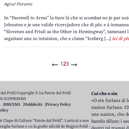
Agnul Floramo
In “Farewell to Arms” la tiere là che si scombat no je par nu
Johnston e je une valide ricercjadore che di pôc e à inmanea
“Slovenes and Friuli as the Other in Hemingway”, tamesant la
seguitant une so intuizion, che e clame “Iceberg […]
lei di pl
←
→
1
2
3
 dal Friûl Copyright © La Patrie dal Friûl
Cui che o sin
IVA 01299830305
«O sin furlans di 
n
RSS/XML
Pubblicità
Privacy Policy
nazion furlane. Ch
olicy
une nazion, che do
t Clape di Culture “Patrie dal Friûl”. I articui a son
bandis dilunc i se
 lenghe furlane e cu la grafie uficiâl de Regjon Friûl –
dentri tal tramai d