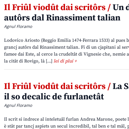
Il Friûl viodût dai scritôrs /
Un d
autôrs dal Rinassiment talian
Agnul Floramo
Lodovico Ariosto (Reggio Emilia 1474-Ferrara 1533) al pues b
grancj autôrs dal Rinassiment talian. Fi di un cjapitani al serv
famee dai Este, al cerce la crudeltât di Vignesie che, nemie a
la citât di Rovigo, là […]
lei di plui +
Il Friûl viodût dai scritôrs /
La S
il so decalic de furlanetât
Agnul Floramo
Il scrit si indrece al inteletuâl furlan Andrea Marone, poete l
è stât par tancj aspiets un secul incredibil, tal ben e tal mâl,