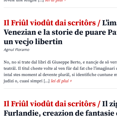
fevele une lenghe […]
lei di plui +
Il Friûl viodût dai scritôrs /
L’im
Venezian e la storie de puare Pa
un vecjo libertin
Agnul Floramo
No, no si trate dal libri di Giuseppe Berto, e nancje de sô v
teatrâl. Il titul cheste volte al ven fûr dal fat che l’imagjinar
intal stes moment al devente plurâl, si identifiche cuntune me
judizi o, cuasi simpri […]
lei di plui +
Il Friûl viodût dai scritôrs /
Il z
Furlandie, creazion de fantasie 