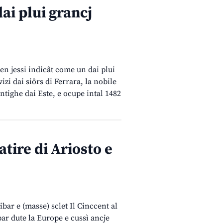
ai plui grancj
en jessi indicât come un dai plui
izi dai siôrs di Ferrara, la nobile
ntighe dai Este, e ocupe intal 1482
atire di Ariosto e
ibar e (masse) sclet Il Cinccent al
 par dute la Europe e cussì ancje