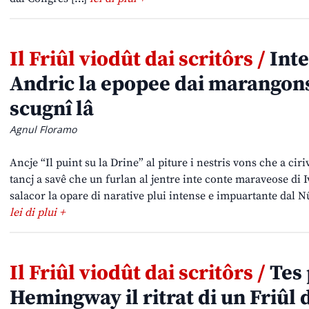
Il Friûl viodût dai scritôrs /
Inte
Andric la epopee dai marangons 
scugnî lâ
Agnul Floramo
Ancje “Il puint su la Drine” al piture i nestris vons che a ci
tancj a savê che un furlan al jentre inte conte maraveose di I
salacor la opare di narative plui intense e impuartante dal N
lei di plui +
Il Friûl viodût dai scritôrs /
Tes 
Hemingway il ritrat di un Friûl 