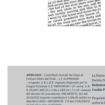
ANNO 2025
– Contributi ricevuti da Clape di
La Patrie
Culture Patrie dal Friûl – c.f. 01299830305
Partita 
– erogante: A.R.L.E.F. (Agenzia Regionale per la
Redazio
Lingua Friulana) C.F. 94094780304 • rif. norm. L.R.
Cookie P
N.29/2007 ART.23 c.2 bis e ART.24 c.7 e 10 • estremi
del decreto di concessione: DECRETO N. 261 del
25/10/2022 importo contributo € 3.500,00 (saldo) in
Proprietâ
data 06/11/2025 • DECRETO N. 173 del 27/06/2025 €
scrits in