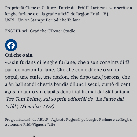
Proprietât Clape di Culture “Patrie dal Friûl”. I articui a son scrits in
lenghe furlane e cu la grafie uficiâl de Regjon Friûl – V.J.
USPI – Union Stampe Periodiche Taliane
ENSOUL srl
-
Grafiche GTower Studio
Cui che o sin
«O sin furlans di lenghe furlane, che a son convints di fâ
part de nazion furlane. Che al è come dî che o sin un
popul, une etnie, une nazion, che dopo tancj parons, che
a àn balinât di chestis bandis dilunc i secui, cumò di cent
agns indaûr o sin cjapâts dentri tal tramai dal Stât talian».
(Pre Toni Beline, sul so prin editoriâl de “La Patrie dal
Friûl”, Dicembar 1978)
Progjet finanziât de ARLeF - Agjenzie Regjonâl pe Lenghe Furlane e de Regjon
Autonome Friûl-Vignesie Julie