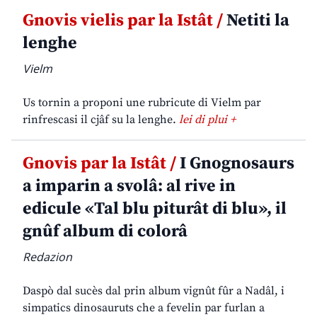
Gnovis vielis par la Istât /
Netiti la
lenghe
Vielm
Us tornin a proponi une rubricute di Vielm par
rinfrescasi il cjâf su la lenghe.
lei di plui +
Gnovis par la Istât /
I Gnognosaurs
a imparin a svolâ: al rive in
edicule «Tal blu piturât di blu», il
gnûf album di colorâ
Redazion
Daspò dal sucès dal prin album vignût fûr a Nadâl, i
simpatics dinosauruts che a fevelin par furlan a