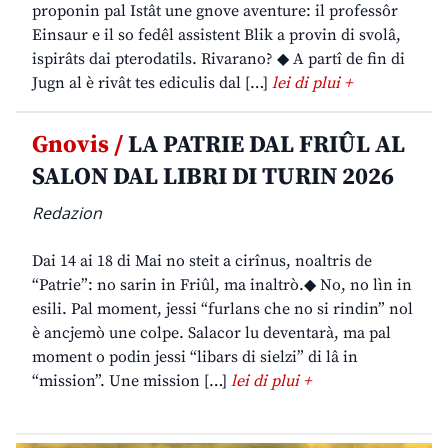
proponin pal Istât une gnove aventure: il professôr
Einsaur e il so fedêl assistent Blik a provin di svolâ,
ispirâts dai pterodatils. Rivarano? ◆ A partî de fin di
Jugn al è rivât tes ediculis dal […]
lei di plui +
Gnovis /
LA PATRIE DAL FRIÛL AL
SALON DAL LIBRI DI TURIN 2026
Redazion
Dai 14 ai 18 di Mai no steit a cirînus, noaltris de
“Patrie”: no sarin in Friûl, ma inaltrò.◆ No, no lìn in
esili. Pal moment, jessi “furlans che no si rindin” nol
è ancjemò une colpe. Salacor lu deventarà, ma pal
moment o podin jessi “libars di sielzi” di lâ in
“mission”. Une mission […]
lei di plui +