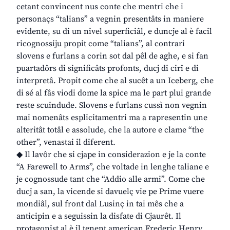
cetant convincent nus conte che mentri che i
personaçs “talians” a vegnin presentâts in maniere
evidente, su di un nivel superficiâl, e duncje al è facil
ricognossiju propit come “talians”, al contrari
slovens e furlans a corin sot dal pêl de aghe, e si fan
puartadôrs di significâts profonts, ducj di cirî e di
interpretâ. Propit come che al sucêt a un Iceberg, che
di sé al fâs viodi dome la spice ma le part plui grande
reste scuindude. Slovens e furlans cussì non vegnin
mai nomenâts esplicitamentri ma a rapresentin une
alteritât totâl e assolude, che la autore e clame “the
other”, venastai il diferent.
◆ Il lavôr che si cjape in considerazion e je la conte
“A Farewell to Arms”, che voltade in lenghe taliane e
je cognossude tant che “Addio alle armi”. Come che
ducj a san, la vicende si davuelç vie pe Prime vuere
mondiâl, sul front dal Lusinç in tai mês che a
anticipin e a seguissin la disfate di Cjaurêt. Il
protagonist al è il tenent american Frederic Henry,