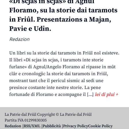
«Di scjas in scjas» di Agnul
Floramo, su la storie dai taramots
in Friûl. Presentazions a Majan,
Pavie e Udin.
Redazion
Un libri su la storie dai taramots in Friûl nol esisteve.
Il libri «Di scjas in scjas, i taramots inte storie
furlane» di Agnul/Angelo Floramo al ripasse in mût
clâr e cronologjic la storie dai taramots in Friûl,
mostrant tant che il pericul sismic al sedi une
presince costante inte nestre storie. La pene
fortunade di Floramo e acompagne il […]
lei di plui +
La Patrie dal Friûl Copyright © La Patrie dal Friûl
Partita IVA 01299830305
Redazion
RSS/XML
Pubblicità
Privacy Policy
Cookie Policy