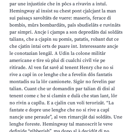
par une injustizie che in pôcs a rivavin a intuî.
Hemingway al insist su chest pont cjalcjant la man
sui paisaçs savoltâts de vuere: maseris, ferace di
bombis, mûrs bombardâts, paîs sbudielâts e ruvinâts
par simpri. Ancje i cjamps a son depredâts dai soldâts
talians, che a cjapin su pomis, patatis, robant dut ce
che cjatin intai orts de puare int. Interessante ancje
le conotazian lengâl. A Udin la colone militâr
americane e tire sù plui di cualchi civîl vie pe
ritirade. Al ven fat savê al tenent Henry che no si
rive a capî in ce lenghe che a fevelin dôs fantatis
montadis su la lôr camionete. Sigûr no fevelin par
talian. Cuant che ur domandin par talian di disi al
tenent come c he si clamin e dulà che stan lant, lôr
no rivin a capîlu. E a cjalin cun voli terorizât. “La
fantate e dopre une lenghe che no si rive a capî
nancje une peraule”, al ven rimarcjât dai soldâts. Une
lenghe foreste. Hemingway tal manoscrit le veve
definide “gibberish”, ma dopo al à decidût di no