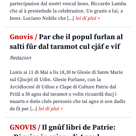
partecipazion dal nestri vescul bons. Riccardo Lamba
che al à presiedude la celebrazion. Un grazie a lui, a
bons. Luciano Nobile che […]
lei di plui +
Gnovis /
Par che il popul furlan al
salti fûr dal taramot cul cjâf e vîf
Redazion
Lunis ai 11 di Mai a lis 18,30 te Glesie di Sante Marie
sul Cjiscjel di Udin. Glesie Furlane, cun la
Arcidiocesi di Udine e Clape di Culture Patrie dal
Friûl a 50 agns dal taramot o volìn ricuardâ ducj i
muarts e dutis chês personis che tai agns si son dadis
da fâ par […]
lei di plui +
GNOVIS /
Il gnûf libri de Patrie: