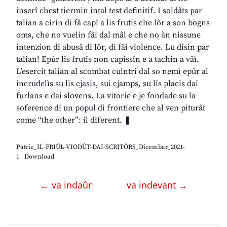
inserî chest tiermin intal test definitif. I soldâts par
talian a cirin di fâ capî a lis frutis che lôr a son bogns
oms, che no vuelin fâi dal mâl e che no àn nissune
intenzion di abusâ di lôr, di fâi violence. Lu disin par
talian! Epûr lis frutis non capissin e a tachin a vâì.
L’esercit talian al scombat cuintri dal so nemì epûr al
incrudelìs su lis cjasis, sui cjamps, su lis placis dai
furlans e dai slovens. La vitorie e je fondade su la
soference di un popul di frontiere che al ven piturât
come “the other”: il diferent. ❚
Patrie_IL-FRIÛL-VIODÛT-DAI-SCRITÔRS_Dicembar_2021-
1
Download
← va indaûr
va indevant →