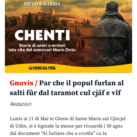
Gnovis /
Par che il popul furlan al
salti fûr dal taramot cul cjâf e vîf
Redazion
Lunis ai 11 di Mai te Glesie di Sante Marie sul Cjiscjel
di Udin, si è tignude la messe par ricuardâ i 50 agns
dal document “Ai furlans che a crodin” cu la