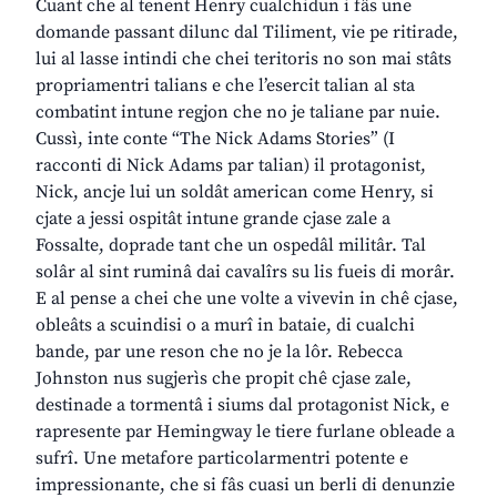
Cuant che al tenent Henry cualchidun i fâs une
domande passant dilunc dal Tiliment, vie pe ritirade,
lui al lasse intindi che chei teritoris no son mai stâts
propriamentri talians e che l’esercit talian al sta
combatint intune regjon che no je taliane par nuie.
Cussì, inte conte “The Nick Adams Stories” (I
racconti di Nick Adams par talian) il protagonist,
Nick, ancje lui un soldât american come Henry, si
cjate a jessi ospitât intune grande cjase zale a
Fossalte, doprade tant che un ospedâl militâr. Tal
solâr al sint ruminâ dai cavalîrs su lis fueis di morâr.
E al pense a chei che une volte a vivevin in chê cjase,
obleâts a scuindisi o a murî in bataie, di cualchi
bande, par une reson che no je la lôr. Rebecca
Johnston nus sugjerìs che propit chê cjase zale,
destinade a tormentâ i siums dal protagonist Nick, e
rapresente par Hemingway le tiere furlane obleade a
sufrî. Une metafore particolarmentri potente e
impressionante, che si fâs cuasi un berli di denunzie