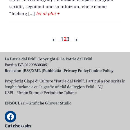
scritôr, seguitant une so intuizion, che e clame
“Iceberg […]
lei di plui +
←
→
1
2
3
La Patrie dal Friûl Copyright © La Patrie dal Friûl
Partita IVA 01299830305
Redazion
RSS/XML
Pubblicità
Privacy Policy
Cookie Policy
Proprietât Clape di Culture “Patrie dal Friûl”. I articui a son scrits in
lenghe furlane e cu la grafie uficiâl de Regjon Friûl – V.J.
USPI – Union Stampe Periodiche Taliane
ENSOUL srl
-
Grafiche GTower Studio
Cui che o sin