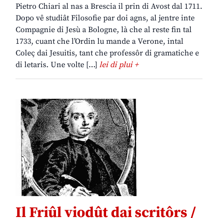
Pietro Chiari al nas a Brescia il prin di Avost dal 1711.
Dopo vê studiât Filosofie par doi agns, al jentre inte
Compagnie di Jesù a Bologne, là che al reste fin tal
1733, cuant che l’Ordin lu mande a Verone, intal
Coleç dai Jesuitis, tant che professôr di gramatiche e
di letaris. Une volte […]
lei di plui +
Il Friûl viodût dai scritôrs /