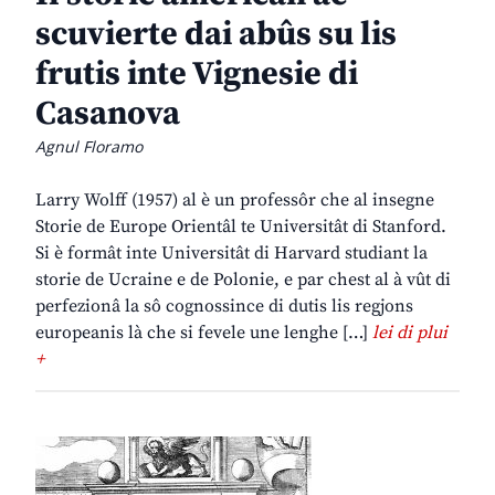
scuvierte dai abûs su lis
frutis inte Vignesie di
Casanova
Agnul Floramo
Larry Wolff (1957) al è un professôr che al insegne
Storie de Europe Orientâl te Universitât di Stanford.
Si è formât inte Universitât di Harvard studiant la
storie de Ucraine e de Polonie, e par chest al à vût di
perfezionâ la sô cognossince di dutis lis regjons
europeanis là che si fevele une lenghe […]
lei di plui
+