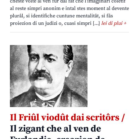
cheste volte al ven fûr dal fat che l’imagjinari coletîf
al reste simpri anonim e intal stes moment al devente
plurâl, si identifiche cuntune mentalitât, si fâs
proiezion di un judizi o, cuasi simpri […]
lei di plui +
Il Friûl viodût dai scritôrs /
Il zigant che al ven de