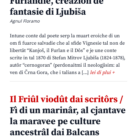
Furlandie, creazion de
fantasie di Ljubiša
Agnul Floramo
Intune conte dal poete serp la muart eroiche di un
om fi fuarce salvadie che al sfide Vignesie tal non de
libertât “Kanjoš, il Furlan e il Dôs” e je une conte
scrite in tal 1870 di Stefan Mitrov Ljubiša (1824-1878),
autôr “cernogoran” (perdonaitmi il neologjisim: al
ven di Črna Gora, che i talians a […]
lei di plui +
Il Friûl viodût dai scritôrs /
Fì di un marinâr, al cjantave
la maravee pe culture
ancestrâl dai Balcans