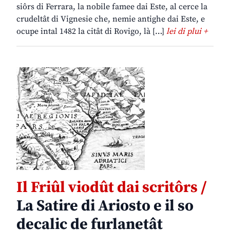
siôrs di Ferrara, la nobile famee dai Este, al cerce la
crudeltât di Vignesie che, nemie antighe dai Este, e
ocupe intal 1482 la citât di Rovigo, là […]
lei di plui +
Il Friûl viodût dai scritôrs /
La Satire di Ariosto e il so
decalic de furlanetât