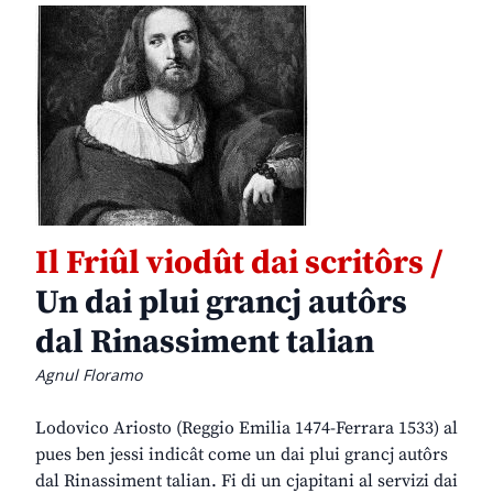
Il Friûl viodût dai scritôrs /
Un dai plui grancj autôrs
dal Rinassiment talian
Agnul Floramo
Lodovico Ariosto (Reggio Emilia 1474-Ferrara 1533) al
pues ben jessi indicât come un dai plui grancj autôrs
dal Rinassiment talian. Fi di un cjapitani al servizi dai