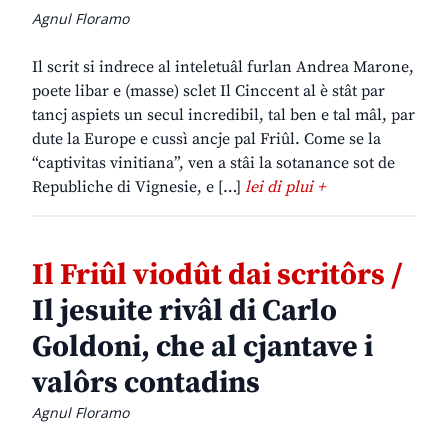
Agnul Floramo
Il scrit si indrece al inteletuâl furlan Andrea Marone,
poete libar e (masse) sclet Il Cinccent al è stât par
tancj aspiets un secul incredibil, tal ben e tal mâl, par
dute la Europe e cussì ancje pal Friûl. Come se la
“captivitas vinitiana”, ven a stâi la sotanance sot de
Republiche di Vignesie, e […]
lei di plui +
Il Friûl viodût dai scritôrs /
Il jesuite rivâl di Carlo
Goldoni, che al cjantave i
valôrs contadins
Agnul Floramo