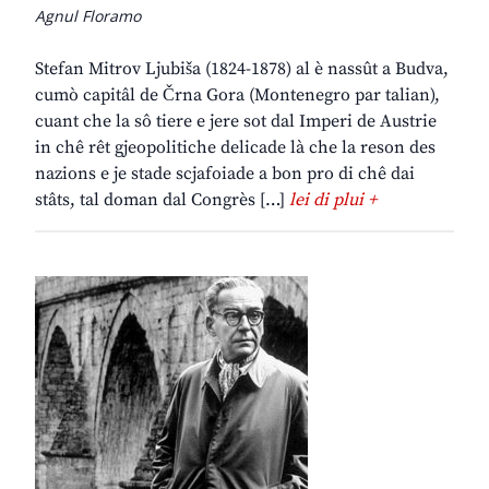
Agnul Floramo
Stefan Mitrov Ljubiša (1824-1878) al è nassût a Budva,
cumò capitâl de Črna Gora (Montenegro par talian),
cuant che la sô tiere e jere sot dal Imperi de Austrie
in chê rêt gjeopolitiche delicade là che la reson des
nazions e je stade scjafoiade a bon pro di chê dai
stâts, tal doman dal Congrès […]
lei di plui +