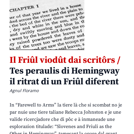
Il Friûl viodût dai scritôrs /
Tes peraulis di Hemingway
il ritrat di un Friûl diferent
Agnul Floramo
In “Farewell to Arms” la tiere là che si scombat no je
par nuie une tiere taliane Rebecca Johnston e je une
valide ricercjadore che di pôc e à inmaneade une
esplorazion titulade: “Slovenes and Friuli as the
Other in Hemingway”, tamesant la opare dal grant