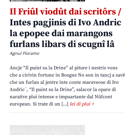
Il Friûl viodût dai scritôrs /
Intes pagjinis di Ivo Andric
la epopee dai marangons
furlans libars di scugnî lâ
Agnul Floramo
Ancje “Il puint su la Drine” al piture i nestris vons
che a cirivin fortune in Bosgne No son in tancj a savê
che un furlan al jentre inte conte maraveose di Ivo
Andric´, “Il puint su la Drine”, salacor la opare di
narative plui intense e impuartante dal Nûfcent
european. Si trate di un […]
lei di plui +