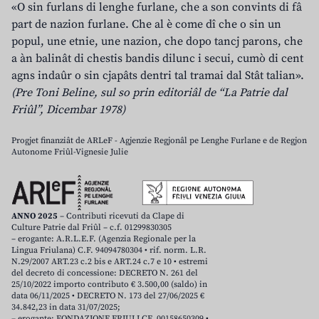
«O sin furlans di lenghe furlane, che a son convints di fâ
part de nazion furlane. Che al è come dî che o sin un
popul, une etnie, une nazion, che dopo tancj parons, che
a àn balinât di chestis bandis dilunc i secui, cumò di cent
agns indaûr o sin cjapâts dentri tal tramai dal Stât talian».
(Pre Toni Beline, sul so prin editoriâl de “La Patrie dal
Friûl”, Dicembar 1978)
Progjet finanziât de ARLeF - Agjenzie Regjonâl pe Lenghe Furlane e de Regjon
Autonome Friûl-Vignesie Julie
ANNO 2025
– Contributi ricevuti da Clape di
Culture Patrie dal Friûl – c.f. 01299830305
– erogante: A.R.L.E.F. (Agenzia Regionale per la
Lingua Friulana) C.F. 94094780304 • rif. norm. L.R.
N.29/2007 ART.23 c.2 bis e ART.24 c.7 e 10 • estremi
del decreto di concessione: DECRETO N. 261 del
25/10/2022 importo contributo € 3.500,00 (saldo) in
data 06/11/2025 • DECRETO N. 173 del 27/06/2025 €
34.842,23 in data 31/07/2025;
– erogante: FONDAZIONE FRIULI CF. 00158650309 •