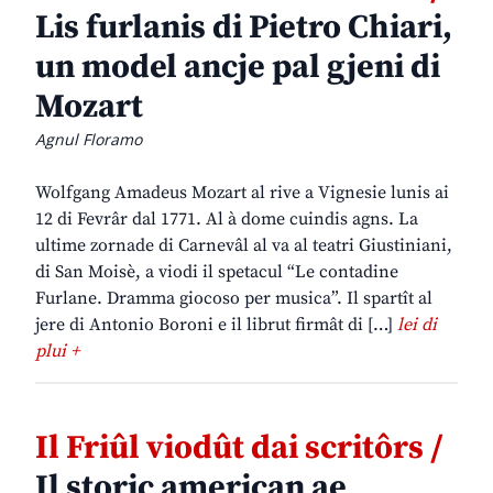
Lis furlanis di Pietro Chiari,
un model ancje pal gjeni di
Mozart
Agnul Floramo
Wolfgang Amadeus Mozart al rive a Vignesie lunis ai
12 di Fevrâr dal 1771. Al à dome cuindis agns. La
ultime zornade di Carnevâl al va al teatri Giustiniani,
di San Moisè, a viodi il spetacul “Le contadine
Furlane. Dramma giocoso per musica”. Il spartît al
jere di Antonio Boroni e il librut firmât di […]
lei di
plui +
Il Friûl viodût dai scritôrs /
Il storic american ae