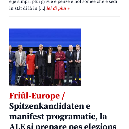
e je simpri plui grivie e penze e nol somee che e sedi
in stât di lâ in […]
lei di plui +
Friûl-Europe /
Spitzenkandidaten e
manifest programatic, la
ALE si prepare pes elezions