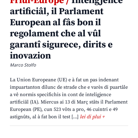
Friûl-Europe /
Inteligjence
artificiâl, il Parlament
European al fâs bon il
regolament che al vûl
garantî sigurece, dirits e
inovazion
Marco Stolfo
La Union Europeane (UE) e à fat un pas indenant
impuartanton dilunc de strade che e varès di puartâle
a vê normis specifichis in cont de inteligjence
artificiâl (IA). Miercus ai 13 di Març stâts il Parlament
European (PE), cun 523 vôts a pro, 46 cuintri e 49
astignûts, al à fat bon il test […]
lei di plui +