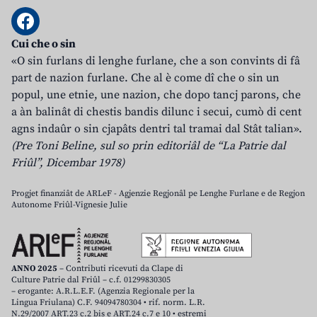
Cui che o sin
«O sin furlans di lenghe furlane, che a son convints di fâ
part de nazion furlane. Che al è come dî che o sin un
popul, une etnie, une nazion, che dopo tancj parons, che
a àn balinât di chestis bandis dilunc i secui, cumò di cent
agns indaûr o sin cjapâts dentri tal tramai dal Stât talian».
(Pre Toni Beline, sul so prin editoriâl de “La Patrie dal
Friûl”, Dicembar 1978)
Progjet finanziât de ARLeF - Agjenzie Regjonâl pe Lenghe Furlane e de Regjon
Autonome Friûl-Vignesie Julie
ANNO 2025
– Contributi ricevuti da Clape di
Culture Patrie dal Friûl – c.f. 01299830305
– erogante: A.R.L.E.F. (Agenzia Regionale per la
Lingua Friulana) C.F. 94094780304 • rif. norm. L.R.
N.29/2007 ART.23 c.2 bis e ART.24 c.7 e 10 • estremi