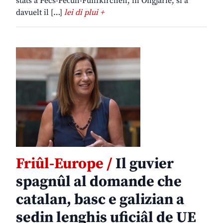
stâts a Pécs-Pečuh-Fünfkirchen, in Ongjarie, si à
davuelt il […]
lei di plui +
Friûl-Europe /
Il guvier
spagnûl al domande che
catalan, basc e galizian a
sedin lenghis uficiâl de UE