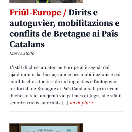
Friûl-Europe /
Dirits e
autoguvier, mobilitazions e
conflits de Bretagne ai Paîs
Catalans
Marco Stolfo
L’Istât di chest an ator pe Europe al è segnât dal
cjaldonon e dai burlaçs ancje pes mobilitazions e pai
conflits che a tocjin i dirits linguistics e l’autoguvier
teritoriâl, de Bretagne ai Paîs Catalans. Il prin event
di cheste fate, ancjemò vie pal mês di Jugn, al è stât il
scuintri tra lis autoritâts […]
lei di plui +