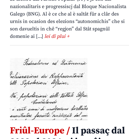
nazionalitaris e progressiscj dal Bloque Nacionalista
Galego (BNG). Al è ce che al è saltât fûr a clâr des
urnis in ocasion des elezions “autonomichis” che si
son davueltis in chê “regjon” dal Stât spagnûl
domenie ai […]
lei di plui +
Friûl-Europe /
Il passaç dal