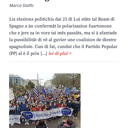
Marco Stolfo
Lis elezions politichis dai 23 di Lui stâts tal Ream di
Spagne a àn confermât la polarizazion fuartonone
che e jere za in vore tai mês passâts, ma si à sfantade
la pussibilitât di vê al guvier une coalizion de diestre
spagnoliste. Cun di fat, cundut che il Partido Popular
(PP) al è il prin […]
lei di plui +