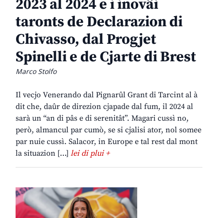
2023 al 2024 e i inovâi
taronts de Declarazion di
Chivasso, dal Progjet
Spinelli e de Cjarte di Brest
Marco Stolfo
Il vecjo Venerando dal Pignarûl Grant di Tarcint al à
dit che, daûr de direzion cjapade dal fum, il 2024 al
sarà un “an di pâs e di serenitât”. Magari cussì no,
però, almancul par cumò, se si cjalisi ator, nol somee
par nuie cussì. Salacor, in Europe e tal rest dal mont
la situazion […]
lei di plui +