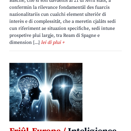
Basche, che si son davueltis ai 21 di Avrîl stâts, a
confermin la rilevance fondamentâl des fuarcis
nazionalitariis cun cualchi element ulteriôr di
interès e di complessitât, che a meretin cjalâts sedi
cun riferiment ae situazion specifiche, sedi intune
prospetive plui largje, tra Ream di Spagne e
dimension […]
lei di plui +