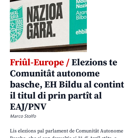
Friûl-Europe /
Elezions te
Comunitât autonome
basche, EH Bildu al contint
il titul di prin partît al
EAJ/PNV
Marco Stolfo
Lis elezions pal parlament de Comunitât Autonome