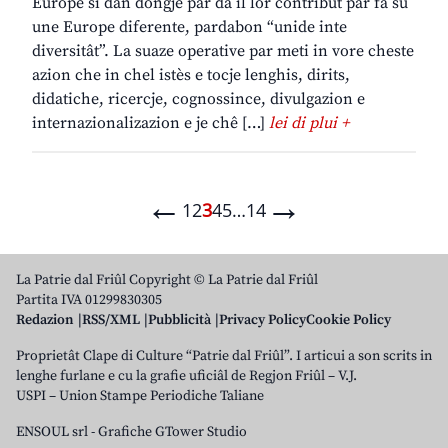
Europe si dan dongje par dâ il lôr contribût par fâ sù
une Europe diferente, pardabon “unide inte
diversitât”. La suaze operative par meti in vore cheste
azion che in chel istès e tocje lenghis, dirits,
didatiche, ricercje, cognossince, divulgazion e
internazionalizazion e je chê […]
lei di plui +
←
→
1
2
3
4
5
…
14
La Patrie dal Friûl Copyright © La Patrie dal Friûl
Partita IVA 01299830305
Redazion
RSS/XML
Pubblicità
Privacy Policy
Cookie Policy
Proprietât Clape di Culture “Patrie dal Friûl”. I articui a son scrits in
lenghe furlane e cu la grafie uficiâl de Regjon Friûl – V.J.
USPI – Union Stampe Periodiche Taliane
ENSOUL srl
-
Grafiche GTower Studio