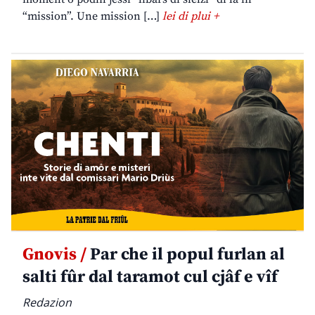
“mission”. Une mission […]
lei di plui +
Gnovis /
Par che il popul furlan al
salti fûr dal taramot cul cjâf e vîf
Redazion