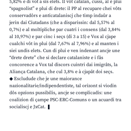
5,82% e di vot a sîs elets. Il vôt catalan, cussì, al è plui
“spagnolist” e plui di drete: il PP al recupare chei vôts
conservadôrs e anticatalaniscj che timp indaûr a
jerin dai Ciutadans (che a disparissin: dal 5,57% al
0,7%) e al moltipliche par cuatri i consens (dal 3,84%
al 10,97%) e par cinc i seçs (di 3 a 15) e Vox al cjape
cualchi vôt in plui (dal 7,67% al 7,96%) e al manten i
siei undis elets. Cun di plui e ven indenant ancje une
“drete drete” che si declare catalaniste e i fâs
concorence a Vox tal discors cuintri dai imigrâts, la
Aliança Catalana, che cul 3,8% e à cjapât doi seçs.
◆ Escludude che je une maiorance
nazionalitarie/indipendentiste, tal orizont si viodin
dôs opzions pussibilis, ancje se complicadis: une
coalizion di çampe PSC-ERC-Comuns o un acuardi tra
socialiscj e JxCat. ❚