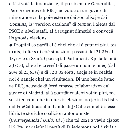
a fâsi votâ la finanziarie, il president de Generalitat,
Pere Aragonès (di ERC), ae vuide di un guvier di
minorance cu la poie esterne dai socialiscj e dai
Comuns
, la “version catalane” di
Sumar
, i aleâts dal
PSOE a nivel statâl, al à scugnût dimetisi e convocâ
lis gnovis elezions.
◆ Propit il so partît al è chel che al à patît di plui, tes
urnis, i efiets di chê situazion, passant dal 21,3% al
13,7% e di 33 a 20 puescj tal Parlament. E je lade miôr
a JxCat, che al è cressût di passe un pont e mieç (dal
20% al 21,61%) e di 32 a 35 elets, ancje se in realtât
nol è nancje chel un risultadon. Di une bande l’atac
ae ERC, acusade di jessi «masse colaborative» cul
guvier di Madrid, al à puartât cualchi vôt in plui, ma
se si ten cont che in chestis elezions no jerin lis listis
dal PdeCat (nassût in bande di JxCat e cun chê stesse
lidrîs te storiche coalizion autonomiste
(
Convergencia i Unió, CiU
) che tal 2021 a vevin cjapât
il 2,7%, par sigûr il partît di Puigdemont nol à rivât a