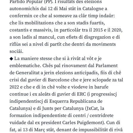
Partido Popular (PP). I risultâts des elezions
autonomichis dai 12 di Mai stât in Catalogne a
confermin ce che al someave za clâr timp indaûr:
che lis mobilitazions che a son stadis fuartis,
costantis e massivis, in particolâr tra il 2015 e il 2020,
a son ladis al mancul, cun efiets di disgregazion e di
riflùs sei a nivel di partît che dentri da moviments
sociâi.
◆ La maniere stesse che si à rivât al vôt e je
emblematiche. Chês pal rinovament dal Parlament
de Generalitat a jerin elezions anticipadis, fiis di chê
crisi dal guvier di Barcelone che e jere sclopade za tal
2022 e che e di in chê volte e viodeve in barufe
continue i ex aleâts di guvier di ERC (i progressiscj
indipendentiscj di Esquerra Republicana de
Catalunya) e di Junts per Catalunya (JxCat, la
formazion indipendentiste di centri / centridrete
vuidade dal ex president Carles Puigdemont). Cun di
fat, ai 13 di Març stât, denant de impussibilitât di rivâ