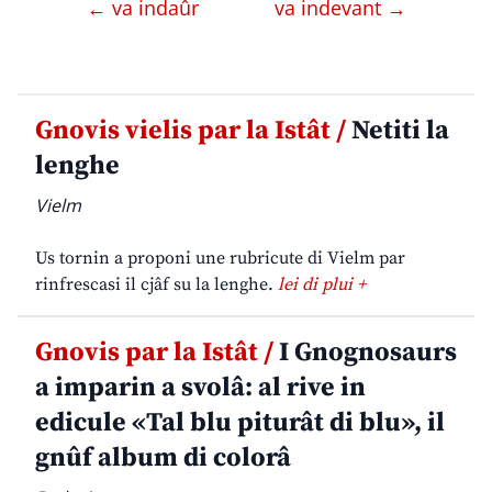
← va indaûr
va indevant →
Gnovis vielis par la Istât /
Netiti la
lenghe
Vielm
Us tornin a proponi une rubricute di Vielm par
rinfrescasi il cjâf su la lenghe.
lei di plui +
Gnovis par la Istât /
I Gnognosaurs
a imparin a svolâ: al rive in
edicule «Tal blu piturât di blu», il
gnûf album di colorâ