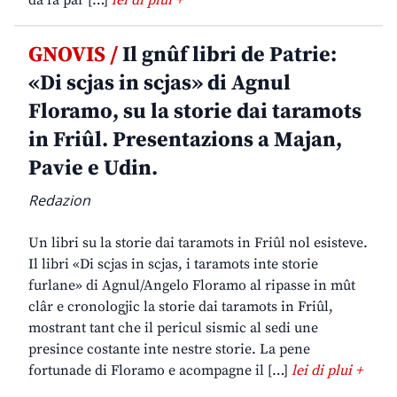
da fâ par […]
lei di plui +
GNOVIS /
Il gnûf libri de Patrie:
«Di scjas in scjas» di Agnul
Floramo, su la storie dai taramots
in Friûl. Presentazions a Majan,
Pavie e Udin.
Redazion
Un libri su la storie dai taramots in Friûl nol esisteve.
Il libri «Di scjas in scjas, i taramots inte storie
furlane» di Agnul/Angelo Floramo al ripasse in mût
clâr e cronologjic la storie dai taramots in Friûl,
mostrant tant che il pericul sismic al sedi une
presince costante inte nestre storie. La pene
fortunade di Floramo e acompagne il […]
lei di plui +