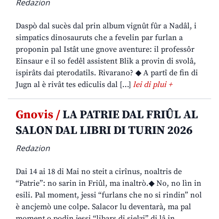
Redazion
Daspò dal sucès dal prin album vignût fûr a Nadâl, i
simpatics dinosauruts che a fevelin par furlan a
proponin pal Istât une gnove aventure: il professôr
Einsaur e il so fedêl assistent Blik a provin di svolâ,
ispirâts dai pterodatils. Rivarano? ◆ A partî de fin di
Jugn al è rivât tes ediculis dal […]
lei di plui +
Gnovis /
LA PATRIE DAL FRIÛL AL
SALON DAL LIBRI DI TURIN 2026
Redazion
Dai 14 ai 18 di Mai no steit a cirînus, noaltris de
“Patrie”: no sarin in Friûl, ma inaltrò.◆ No, no lìn in
esili. Pal moment, jessi “furlans che no si rindin” nol
è ancjemò une colpe. Salacor lu deventarà, ma pal
moment o podin jessi “libars di sielzi” di lâ in