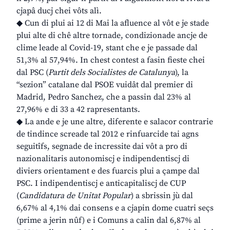
cjapâ ducj chei vôts alì.
◆ Cun di plui ai 12 di Mai la afluence al vôt e je stade
plui alte di chê altre tornade, condizionade ancje de
clime leade al Covid-19, stant che e je passade dal
51,3% al 57,94%. In chest contest a fasin fieste chei
dal PSC (
Partit dels Socialistes de Catalunya
), la
“sezion” catalane dal PSOE vuidât dal premier di
Madrid, Pedro Sanchez, che a passin dal 23% al
27,96% e di 33 a 42 rapresentants.
◆ La ande e je une altre, diferente e salacor contrarie
de tindince screade tal 2012 e rinfuarcide tai agns
seguitîfs, segnade de incressite dai vôt a pro di
nazionalitaris autonomiscj e indipendentiscj di
diviers orientament e des fuarcis plui a çampe dal
PSC. I indipendentiscj e anticapitaliscj de CUP
(
Candidatura de Unitat Popular
) a sbrissin jù dal
6,67% al 4,1% dai consens e a cjapin dome cuatri seçs
(prime a jerin nûf) e i Comuns a calin dal 6,87% al