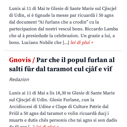
Lunis ai 11 di Mai te Glesie di Sante Marie sul Cjiscjel
di Udin, si è tignude la messe par ricuardâ i 50 agns
dal document “Ai furlans che a crodin” cu la
partecipazion dal nestri vescul bons. Riccardo Lamba
che al à presiedude la celebrazion. Un grazie a lui, a
bons. Luciano Nobile che […]
lei di plui +
Gnovis /
Par che il popul furlan al
salti fûr dal taramot cul cjâf e vîf
Redazion
Lunis ai 11 di Mai a lis 18,30 te Glesie di Sante Marie
sul Cjiscjel di Udin. Glesie Furlane, cun la
Arcidiocesi di Udine e Clape di Culture Patrie dal
Friûl a 50 agns dal taramot o volìn ricuardâ ducj i
muarts e dutis chês personis che tai agns si son dadis