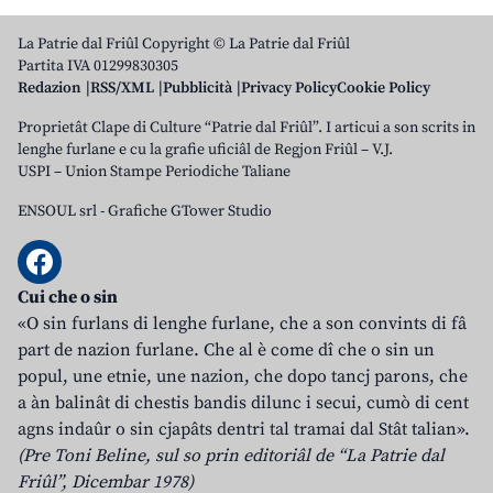
La Patrie dal Friûl Copyright © La Patrie dal Friûl
Partita IVA 01299830305
Redazion
RSS/XML
Pubblicità
Privacy Policy
Cookie Policy
Proprietât Clape di Culture “Patrie dal Friûl”. I articui a son scrits in
lenghe furlane e cu la grafie uficiâl de Regjon Friûl – V.J.
USPI – Union Stampe Periodiche Taliane
ENSOUL srl
-
Grafiche GTower Studio
Cui che o sin
«O sin furlans di lenghe furlane, che a son convints di fâ
part de nazion furlane. Che al è come dî che o sin un
popul, une etnie, une nazion, che dopo tancj parons, che
a àn balinât di chestis bandis dilunc i secui, cumò di cent
agns indaûr o sin cjapâts dentri tal tramai dal Stât talian».
(Pre Toni Beline, sul so prin editoriâl de “La Patrie dal
Friûl”, Dicembar 1978)