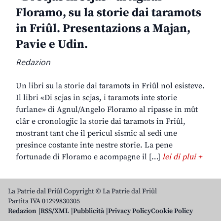
Floramo, su la storie dai taramots
in Friûl. Presentazions a Majan,
Pavie e Udin.
Redazion
Un libri su la storie dai taramots in Friûl nol esisteve.
Il libri «Di scjas in scjas, i taramots inte storie
furlane» di Agnul/Angelo Floramo al ripasse in mût
clâr e cronologjic la storie dai taramots in Friûl,
mostrant tant che il pericul sismic al sedi une
presince costante inte nestre storie. La pene
fortunade di Floramo e acompagne il […]
lei di plui +
La Patrie dal Friûl Copyright © La Patrie dal Friûl
Partita IVA 01299830305
Redazion
RSS/XML
Pubblicità
Privacy Policy
Cookie Policy