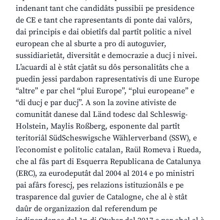
indenant tant che candidâts pussibii pe presidence
de CE e tant che rapresentants di ponte dai valôrs,
dai principis e dai obietîfs dal partît politic a nivel
european che al sburte a pro di autoguvier,
sussidiarietât, diversitât e democrazie a ducj i nivei.
L’acuardi al è stât cjatât su dôs personalitâts che a
puedin jessi pardabon rapresentativis di une Europe
“altre” e par chel “plui Europe”, “plui europeane” e
“di ducj e par ducj”. A son la zovine ativiste de
comunitât danese dal Länd todesc dal Schleswig-
Holstein, Maylis Roßberg, esponente dal partît
teritoriâl SüdScheswigsche Wählerverband (SSW), e
l’economist e politolic catalan, Raül Romeva i Rueda,
che al fâs part di Esquerra Republicana de Catalunya
(ERC), za eurodeputât dal 2004 al 2014 e po ministri
pai afârs forescj, pes relazions istituzionâls e pe
trasparence dal guvier de Catalogne, che al è stât
daûr de organizazion dal referendum pe