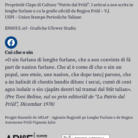
Proprietât Clape di Culture “Patrie dal Friûl”. I articui a son scrits in
lenghe furlane e cu la grafie uficiâl de Regjon Friûl – V.J.
USPI – Union Stampe Periodiche Taliane
ENSOUL srl
-
Grafiche GTower Studio
Cui che o sin
«O sin furlans di lenghe furlane, che a son convints di fâ
part de nazion furlane. Che al è come dî che o sin un
popul, une etnie, une nazion, che dopo tancj parons, che
a àn balinât di chestis bandis dilunc i secui, cumò di cent
agns indaûr o sin cjapâts dentri tal tramai dal Stât talian».
(Pre Toni Beline, sul so prin editoriâl de “La Patrie dal
Friûl”, Dicembar 1978)
Progjet finanziât de ARLeF - Agjenzie Regjonâl pe Lenghe Furlane e de Regjon
Autonome Friûl-Vignesie Julie