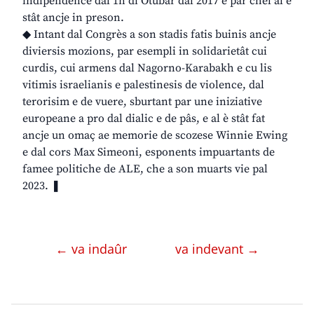
indipendence dal 1n di Otubar dal 2017 e par chel al è
stât ancje in preson.
◆ Intant dal Congrès a son stadis fatis buinis ancje
diviersis mozions, par esempli in solidarietât cui
curdis, cui armens dal Nagorno-Karabakh e cu lis
vitimis israelianis e palestinesis de violence, dal
terorisim e de vuere, sburtant par une iniziative
europeane a pro dal dialic e de pâs, e al è stât fat
ancje un omaç ae memorie de scozese Winnie Ewing
e dal cors Max Simeoni, esponents impuartants de
famee politiche de ALE, che a son muarts vie pal
2023. ❚
← va indaûr
va indevant →