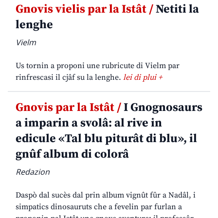
Gnovis vielis par la Istât /
Netiti la
lenghe
Vielm
Us tornin a proponi une rubricute di Vielm par
rinfrescasi il cjâf su la lenghe.
lei di plui +
Gnovis par la Istât /
I Gnognosaurs
a imparin a svolâ: al rive in
edicule «Tal blu piturât di blu», il
gnûf album di colorâ
Redazion
Daspò dal sucès dal prin album vignût fûr a Nadâl, i
simpatics dinosauruts che a fevelin par furlan a