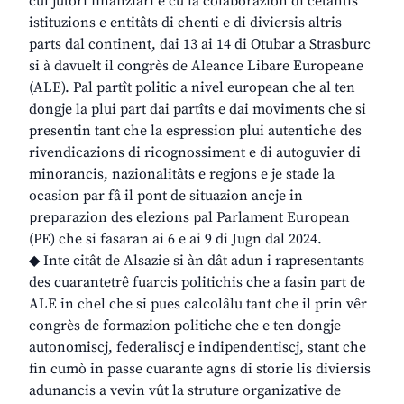
cul jutori finanziari e cu la colaborazion di cetantis
istituzions e entitâts di chenti e di diviersis altris
parts dal continent, dai 13 ai 14 di Otubar a Strasburc
si à davuelt il congrès de Aleance Libare Europeane
(ALE). Pal partît politic a nivel european che al ten
dongje la plui part dai partîts e dai moviments che si
presentin tant che la espression plui autentiche des
rivendicazions di ricognossiment e di autoguvier di
minorancis, nazionalitâts e regjons e je stade la
ocasion par fâ il pont de situazion ancje in
preparazion des elezions pal Parlament European
(PE) che si fasaran ai 6 e ai 9 di Jugn dal 2024.
◆ Inte citât de Alsazie si àn dât adun i rapresentants
des cuarantetrê fuarcis politichis che a fasin part de
ALE in chel che si pues calcolâlu tant che il prin vêr
congrès de formazion politiche che e ten dongje
autonomiscj, federaliscj e indipendentiscj, stant che
fin cumò in passe cuarante agns di storie lis diviersis
adunancis a vevin vût la struture organizative de