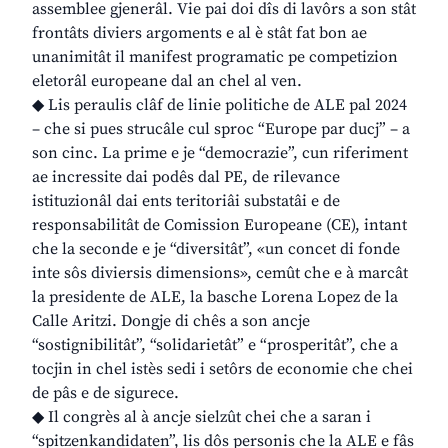
assemblee gjenerâl. Vie pai doi dîs di lavôrs a son stât
frontâts diviers argoments e al è stât fat bon ae
unanimitât il manifest programatic pe competizion
eletorâl europeane dal an chel al ven.
◆ Lis peraulis clâf de linie politiche de ALE pal 2024
– che si pues strucâle cul sproc “Europe par ducj” – a
son cinc. La prime e je “democrazie”, cun riferiment
ae incressite dai podês dal PE, de rilevance
istituzionâl dai ents teritoriâi substatâi e de
responsabilitât de Comission Europeane (CE), intant
che la seconde e je “diversitât”, «un concet di fonde
inte sôs diviersis dimensions», cemût che e à marcât
la presidente de ALE, la basche Lorena Lopez de la
Calle Aritzi. Dongje di chês a son ancje
“sostignibilitât”, “solidarietât” e “prosperitât”, che a
tocjin in chel istès sedi i setôrs de economie che chei
de pâs e de sigurece.
◆ Il congrès al à ancje sielzût chei che a saran i
“spitzenkandidaten”, lis dôs personis che la ALE e fâs