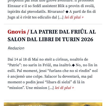
proponin pal Istât une gnove aventure: il professôr
Einsaur e il so fedêl assistent Blik a provin di svolâ,
ispirâts dai pterodatils. Rivarano? ◆ A partî de fin di
Jugn al è rivât tes ediculis dal […]
lei di plui +
Gnovis /
LA PATRIE DAL FRIÛL AL
SALON DAL LIBRI DI TURIN 2026
Redazion
Dai 14 ai 18 di Mai no steit a cirînus, noaltris de
“Patrie”: no sarin in Friûl, ma inaltrò.◆ No, no lìn in
esili. Pal moment, jessi “furlans che no si rindin” nol
è ancjemò une colpe. Salacor lu deventarà, ma pal
moment o podin jessi “libars di sielzi” di lâ in
“mission”. Une mission […]
lei di plui +