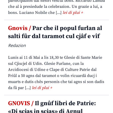
partecipazion dal nestri vescul bons. Riccardo Lamba
che al à presiedude la celebrazion. Un grazie a lui, a
bons. Luciano Nobile che […]
lei di plui +
Gnovis /
Par che il popul furlan al
salti fûr dal taramot cul cjâf e vîf
Redazion
Lunis ai 11 di Mai a lis 18,30 te Glesie di Sante Marie
sul Cjiscjel di Udin. Glesie Furlane, cun la
Arcidiocesi di Udine e Clape di Culture Patrie dal
Friûl a 50 agns dal taramot o volìn ricuardâ ducj i
muarts e dutis chês personis che tai agns si son dadis
da fâ par […]
lei di plui +
GNOVIS /
Il gnûf libri de Patrie:
«Di scjas in scjas» di Agnul