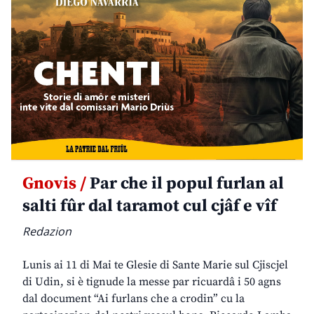
Gnovis /
Par che il popul furlan al
salti fûr dal taramot cul cjâf e vîf
Redazion
Lunis ai 11 di Mai te Glesie di Sante Marie sul Cjiscjel
di Udin, si è tignude la messe par ricuardâ i 50 agns
dal document “Ai furlans che a crodin” cu la