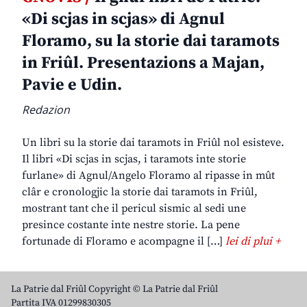
«Di scjas in scjas» di Agnul
Floramo, su la storie dai taramots
in Friûl. Presentazions a Majan,
Pavie e Udin.
Redazion
Un libri su la storie dai taramots in Friûl nol esisteve.
Il libri «Di scjas in scjas, i taramots inte storie
furlane» di Agnul/Angelo Floramo al ripasse in mût
clâr e cronologjic la storie dai taramots in Friûl,
mostrant tant che il pericul sismic al sedi une
presince costante inte nestre storie. La pene
fortunade di Floramo e acompagne il […]
lei di plui +
La Patrie dal Friûl Copyright © La Patrie dal Friûl
Partita IVA 01299830305