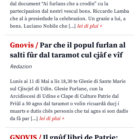
dal document “Ai furlans che a crodin” cu la
partecipazion dal nestri vescul bons. Riccardo Lamba
che al à presiedude la celebrazion. Un grazie a lui, a
bons. Luciano Nobile che […]
lei di plui +
Gnovis /
Par che il popul furlan al
salti fûr dal taramot cul cjâf e vîf
Redazion
Lunis ai 11 di Mai a lis 18,30 te Glesie di Sante Marie
sul Cjiscjel di Udin. Glesie Furlane, cun la
Arcidiocesi di Udine e Clape di Culture Patrie dal
Friûl a 50 agns dal taramot o volìn ricuardâ ducj i
muarts e dutis chês personis che tai agns si son dadis
da fâ par […]
lei di plui +
GNOVIS /
Il gnûf libri de Patrie: