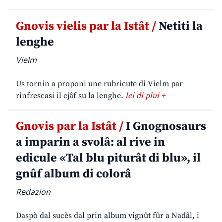
Gnovis vielis par la Istât /
Netiti la
lenghe
Vielm
Us tornin a proponi une rubricute di Vielm par
rinfrescasi il cjâf su la lenghe.
lei di plui +
Gnovis par la Istât /
I Gnognosaurs
a imparin a svolâ: al rive in
edicule «Tal blu piturât di blu», il
gnûf album di colorâ
Redazion
Daspò dal sucès dal prin album vignût fûr a Nadâl, i