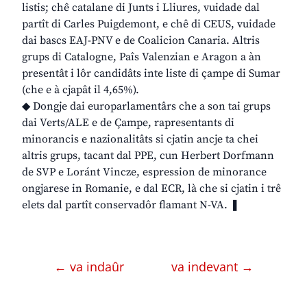
listis; chê catalane di Junts i Lliures, vuidade dal
partît di Carles Puigdemont, e chê di CEUS, vuidade
dai bascs EAJ-PNV e de Coalicion Canaria. Altris
grups di Catalogne, Paîs Valenzian e Aragon a àn
presentât i lôr candidâts inte liste di çampe di Sumar
(che e à cjapât il 4,65%).
◆ Dongje dai europarlamentârs che a son tai grups
dai Verts/ALE e de Çampe, rapresentants di
minorancis e nazionalitâts si cjatin ancje ta chei
altris grups, tacant dal PPE, cun Herbert Dorfmann
de SVP e Loránt Vincze, espression de minorance
ongjarese in Romanie, e dal ECR, là che si cjatin i trê
elets dal partît conservadôr flamant N-VA. ❚
← va indaûr
va indevant →