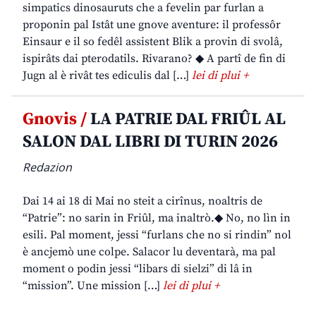
simpatics dinosauruts che a fevelin par furlan a
proponin pal Istât une gnove aventure: il professôr
Einsaur e il so fedêl assistent Blik a provin di svolâ,
ispirâts dai pterodatils. Rivarano? ◆ A partî de fin di
Jugn al è rivât tes ediculis dal […]
lei di plui +
Gnovis /
LA PATRIE DAL FRIÛL AL
SALON DAL LIBRI DI TURIN 2026
Redazion
Dai 14 ai 18 di Mai no steit a cirînus, noaltris de
“Patrie”: no sarin in Friûl, ma inaltrò.◆ No, no lìn in
esili. Pal moment, jessi “furlans che no si rindin” nol
è ancjemò une colpe. Salacor lu deventarà, ma pal
moment o podin jessi “libars di sielzi” di lâ in
“mission”. Une mission […]
lei di plui +