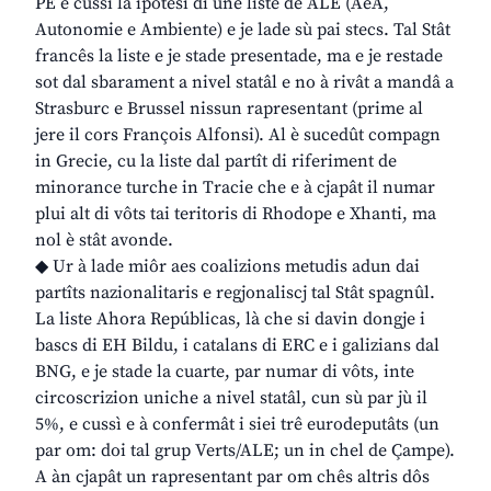
PE e cussì la ipotesi di une liste de ALE (AeA,
Autonomie e Ambiente) e je lade sù pai stecs. Tal Stât
francês la liste e je stade presentade, ma e je restade
sot dal sbarament a nivel statâl e no à rivât a mandâ a
Strasburc e Brussel nissun rapresentant (prime al
jere il cors François Alfonsi). Al è sucedût compagn
in Grecie, cu la liste dal partît di riferiment de
minorance turche in Tracie che e à cjapât il numar
plui alt di vôts tai teritoris di Rhodope e Xhanti, ma
nol è stât avonde.
◆ Ur à lade miôr aes coalizions metudis adun dai
partîts nazionalitaris e regjonaliscj tal Stât spagnûl.
La liste Ahora Repúblicas, là che si davin dongje i
bascs di EH Bildu, i catalans di ERC e i galizians dal
BNG, e je stade la cuarte, par numar di vôts, inte
circoscrizion uniche a nivel statâl, cun sù par jù il
5%, e cussì e à confermât i siei trê eurodeputâts (un
par om: doi tal grup Verts/ALE; un in chel de Çampe).
A àn cjapât un rapresentant par om chês altris dôs