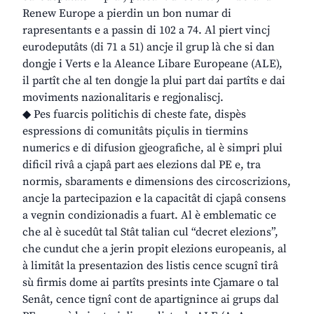
Renew Europe a pierdin un bon numar di
rapresentants e a passin di 102 a 74. Al piert vincj
eurodeputâts (di 71 a 51) ancje il grup là che si dan
dongje i Verts e la Aleance Libare Europeane (ALE),
il partît che al ten dongje la plui part dai partîts e dai
moviments nazionalitaris e regjonaliscj.
◆ Pes fuarcis politichis di cheste fate, dispès
espressions di comunitâts piçulis in tiermins
numerics e di difusion gjeografiche, al è simpri plui
dificil rivâ a cjapâ part aes elezions dal PE e, tra
normis, sbaraments e dimensions des circoscrizions,
ancje la partecipazion e la capacitât di cjapâ consens
a vegnin condizionadis a fuart. Al è emblematic ce
che al è sucedût tal Stât talian cul “decret elezions”,
che cundut che a jerin propit elezions europeanis, al
à limitât la presentazion des listis cence scugnî tirâ
sù firmis dome ai partîts presints inte Cjamare o tal
Senât, cence tignî cont de apartignince ai grups dal