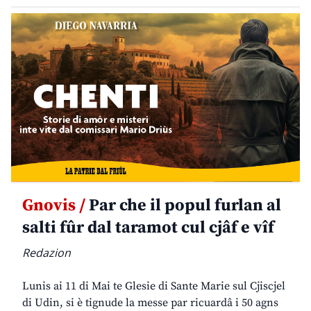
Gnovis /
Par che il popul furlan al
salti fûr dal taramot cul cjâf e vîf
Redazion
Lunis ai 11 di Mai te Glesie di Sante Marie sul Cjiscjel
di Udin, si è tignude la messe par ricuardâ i 50 agns