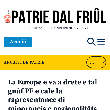
SFUEI MENSÎL FURLAN INDIPENDENT
Aboniti
ARCHIVI DE PATRIE
La Europe e va a drete e tal
gnûf PE e cale la
rapresentance di
minorancis e nazionalitâts