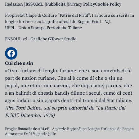
Redazion
RSS/XML
Pubblicità
Privacy Policy
Cookie Policy
Proprietât Clape di Culture “Patrie dal Friûl”. I articui a son scrits in
lenghe furlane e cu la grafie uficiâl de Regjon Friûl – V.J.
USPI – Union Stampe Periodiche Taliane
ENSOUL srl
-
Grafiche GTower Studio
Cui che o sin
«O sin furlans di lenghe furlane, che a son convints di fâ
part de nazion furlane. Che al è come dî che o sin un
popul, une etnie, une nazion, che dopo tancj parons, che
a àn balinât di chestis bandis dilunc i secui, cumò di cent
agns indaûr o sin cjapâts dentri tal tramai dal Stât talian».
(Pre Toni Beline, sul so prin editoriâl de “La Patrie dal
Friûl”, Dicembar 1978)
Progjet finanziât de ARLeF - Agjenzie Regjonâl pe Lenghe Furlane e de Regjon
Autonome Friûl-Vignesie Julie