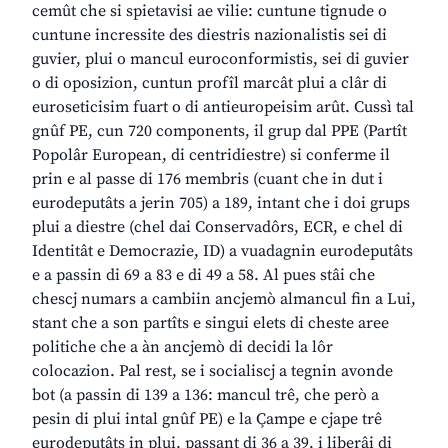
cemût che si spietavisi ae vilie: cuntune tignude o
cuntune incressite des diestris nazionalistis sei di
guvier, plui o mancul euroconformistis, sei di guvier
o di oposizion, cuntun profîl marcât plui a clâr di
euroseticisim fuart o di antieuropeisim arût. Cussì tal
gnûf PE, cun 720 components, il grup dal PPE (Partît
Popolâr European, di centridiestre) si conferme il
prin e al passe di 176 membris (cuant che in dut i
eurodeputâts a jerin 705) a 189, intant che i doi grups
plui a diestre (chel dai Conservadôrs, ECR, e chel di
Identitât e Democrazie, ID) a vuadagnin eurodeputâts
e a passin di 69 a 83 e di 49 a 58. Al pues stâi che
chescj numars a cambiin ancjemò almancul fin a Lui,
stant che a son partîts e singui elets di cheste aree
politiche che a àn ancjemò di decidi la lôr
colocazion. Pal rest, se i socialiscj a tegnin avonde
bot (a passin di 139 a 136: mancul trê, che però a
pesin di plui intal gnûf PE) e la Çampe e cjape trê
eurodeputâts in plui, passant di 36 a 39, i liberâi di