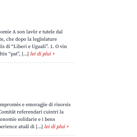
omie A son lavôr e tutele dal
te, che dopo la legjislature
is di “Liberi e Uguali”. 1. O vin
ltin “pat”, […]
lei di plui +
ompromès e emoragjie di risorsis
omitât referendari cuintri la
onomie solidarie e i bens
erience atuâl di […]
lei di plui +