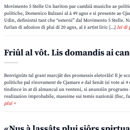
Movimento 5 Stelle Un bariton par cambiâ musiche ae politi
politiche, Domenico Balzani al à 49 agns e si presente ae Cj
Udin, definintsi tant che “esterni” dal Movimento 5 Stelle. 
furlan di adozion di plui di 20 agns, al è artist liric […]
lei di 
Friûl al vôt. Lis domandis ai ca
............
Benvignûts tal grant marcjât des promessis eletorâls! E je 
politiche pal rinovament de Cjamare e dal Senât (si vote ai 
tindince in at di almancul un venteni, si anunziin programs
realizazion improbabile, massime sui temis nazionâi (fisc, f
plui +
«Nus à lassâts plui siôrs spirtu