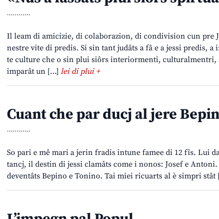
............
Il leam di amicizie, di colaborazion, di condivision cun pre Jo
nestre vite di predis. Si sin tant judâts a fâ e a jessi predis, a 
te culture che o sin plui siôrs interiormenti, culturalmentri,
imparât un […]
lei di plui +
Cuant che par ducj al jere Bepi
............
So pari e mê mari a jerin fradis intune famee di 12 fîs. Lui dal
tancj, il destin di jessi clamâts come i nonos: Josef e Antoni. 
deventâts Bepino e Tonino. Tai miei ricuarts al è simpri stât