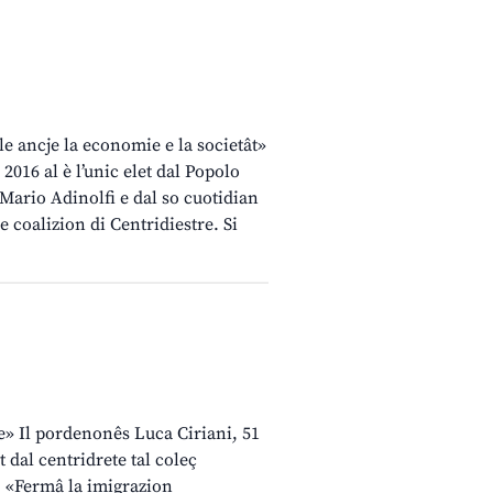
le ancje la economie e la societât»
2016 al è l’unic elet dal Popolo
 Mario Adinolfi e dal so cuotidian
e coalizion di Centridiestre. Si
» Il pordenonês Luca Ciriani, 51
ât dal centridrete tal coleç
? «Fermâ la imigrazion