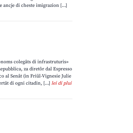
ve ancje di cheste imigrazion […]
oms colegâts di infrastruturis»
Repubblica, za diretôr dal Espresso
o al Senât (in Friûl-Vignesie Julie
ertât di ogni citadin, […]
lei di plui