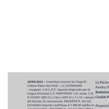
ANNO 2025
– Contributi ricevuti da Clape di
La Patrie
Culture Patrie dal Friûl – c.f. 01299830305
Partita 
– erogante: A.R.L.E.F. (Agenzia Regionale per la
Redazio
Lingua Friulana) C.F. 94094780304 • rif. norm. L.R.
Cookie P
N.29/2007 ART.23 c.2 bis e ART.24 c.7 e 10 • estremi
del decreto di concessione: DECRETO N. 261 del
25/10/2022 importo contributo € 3.500,00 (saldo) in
Proprietâ