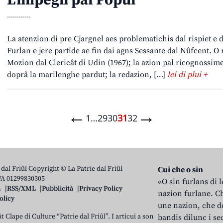
L’impegn pal Popul
............
La atenzion di pre Cjargnel aes problematichis dal rispiet e da
Furlan e jere partide ae fin dai agns Sessante dal Nûfcent. O 
Mozion dal Clericât di Udin (1967); la azion pal ricognossime
doprâ la marilenghe pardut; la redazion, […]
lei di plui +
←
→
1
…
29
30
31
32
 dal Friûl Copyright © La Patrie dal Friûl
Cui che o sin
IVA 01299830305
«O sin furlans di 
n
RSS/XML
Pubblicità
Privacy Policy
nazion furlane. Ch
olicy
une nazion, che do
t Clape di Culture “Patrie dal Friûl”. I articui a son
bandis dilunc i se