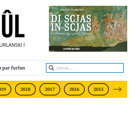
RLANSKI MESEČNIK • UNABHÄNGIGE FRIAULISCHE MONATSZE
Cerca:
 par furlan
019
2018
2017
2016
2015
2014