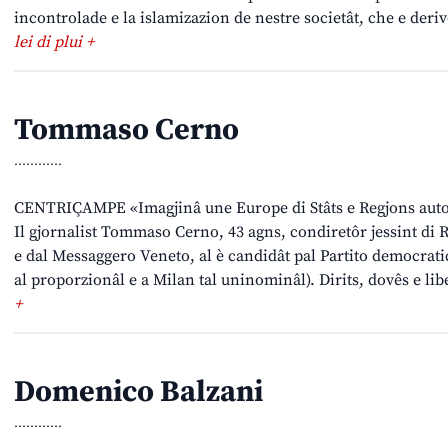
incontrolade e la islamizazion de nestre societât, che e deri
lei di plui +
Tommaso Cerno
............
CENTRIÇAMPE «Imagjinâ une Europe di Stâts e Regjons auton
Il gjornalist Tommaso Cerno, 43 agns, condiretôr jessint di 
e dal Messaggero Veneto, al è candidât pal Partito democratic
al proporzionâl e a Milan tal uninominâl). Dirits, dovês e lib
+
Domenico Balzani
............