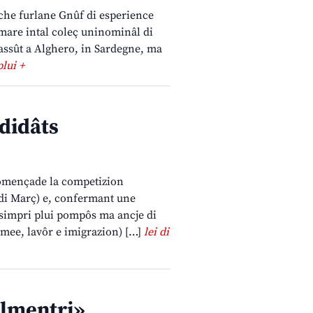
che furlane Gnûf di esperience
amare intal coleç uninominâl di
Nassût a Alghero, in Sardegne, ma
plui +
ndidâts
scomençade la competizion
4 di Març) e, confermant une
 simpri plui pompôs ma ancje di
amee, lavôr e imigrazion) […]
lei di
almentri»