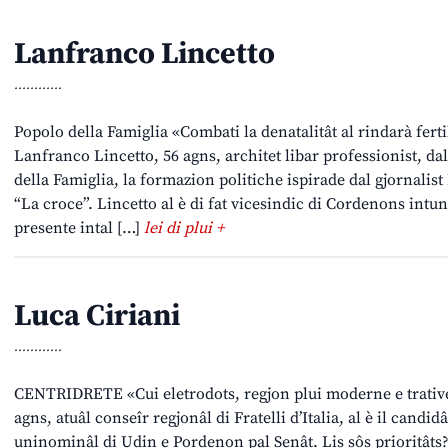
Lanfranco Lincetto
............
Popolo della Famiglia «Combati la denatalitât al rindarà ferti
Lanfranco Lincetto, 56 agns, architet libar professionist, dal 
della Famiglia, la formazion politiche ispirade dal gjornalist
“La croce”. Lincetto al è di fat vicesindic di Cordenons intun
presente intal […]
lei di plui +
Luca Ciriani
............
CENTRIDRETE «Cui eletrodots, regjon plui moderne e trative
agns, atuâl conseîr regjonâl di Fratelli d’Italia, al è il candid
uninominâl di Udin e Pordenon pal Senât. Lis sôs prioritâts