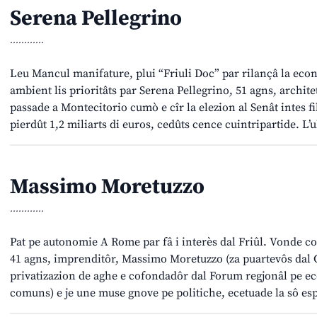
Serena Pellegrino
............
Leu Mancul manifature, plui “Friuli Doc” par rilançâ la econ
ambient lis prioritâts par Serena Pellegrino, 51 agns, archite
passade a Montecitorio cumò e cîr la elezion al Senât intes fil
pierdût 1,2 miliarts di euros, cedûts cence cuintripartide. L’u
Massimo Moretuzzo
............
Pat pe autonomie A Rome par fâ i interès dal Friûl. Vonde c
41 agns, imprenditôr, Massimo Moretuzzo (za puartevôs dal C
privatizazion de aghe e cofondadôr dal Forum regjonâl pe ec
comuns) e je une muse gnove pe politiche, ecetuade la sô esp