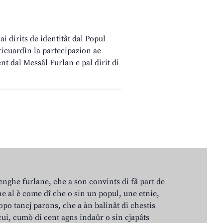
i dirits de identitât dal Popul
ricuardìn la partecipazion ae
nt dal Messâl Furlan e pal dirit di
lenghe furlane, che a son convints di fâ part de
e al è come dî che o sin un popul, une etnie,
po tancj parons, che a àn balinât di chestis
cui, cumò di cent agns indaûr o sin cjapâts