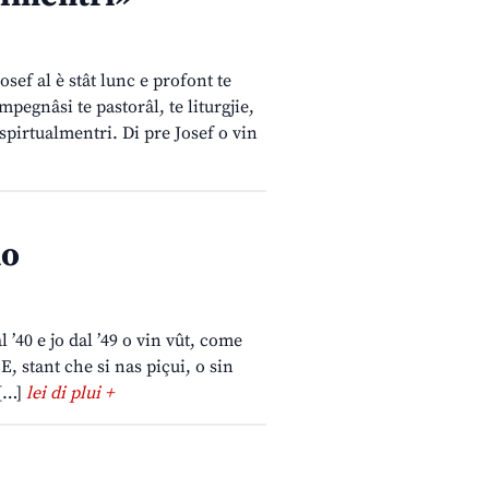
sef al è stât lunc e profont te
impegnâsi te pastorâl, te liturgjie,
 spirtualmentri. Di pre Josef o vin
no
 ’40 e jo dal ’49 o vin vût, come
E, stant che si nas piçui, o sin
 […]
lei di plui +