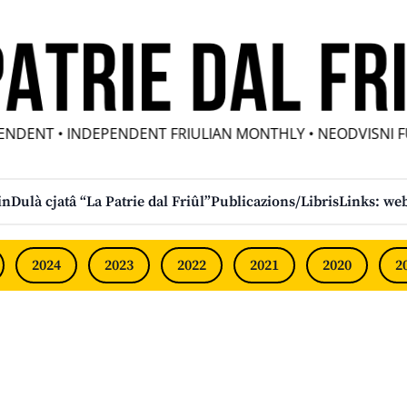
DENT • INDEPENDENT FRIULIAN MONTHLY • NEODVISNI FU
in
Dulà cjatâ “La Patrie dal Friûl”
Publicazions/Libris
Links: web
2024
2023
2022
2021
2020
2