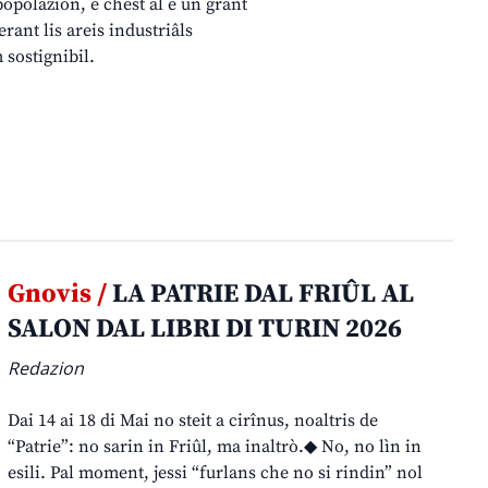
opolazion, e chest al è un grant
rant lis areis industriâls
 sostignibil.
Gnovis /
LA PATRIE DAL FRIÛL AL
SALON DAL LIBRI DI TURIN 2026
Redazion
Dai 14 ai 18 di Mai no steit a cirînus, noaltris de
“Patrie”: no sarin in Friûl, ma inaltrò.◆ No, no lìn in
esili. Pal moment, jessi “furlans che no si rindin” nol