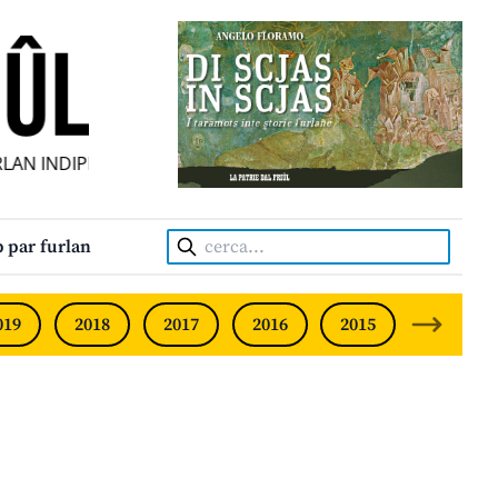
N INDIPENDENT • INDEPENDENT FRIULIAN MONTHLY • NEO
Cerca:
 par furlan
019
2018
2017
2016
2015
2014