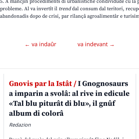
5. A mancjin procediments di urbanistiche condividude cu la p
probleme. Al va invertît il
trend
dal consum dal teritori, recupe
abandonadis dopo de crisi, par rilançâ agroalimentâr e turisim
← va indaûr
va indevant →
Gnovis par la Istât /
I Gnognosaurs
a imparin a svolâ: al rive in edicule
«Tal blu piturât di blu», il gnûf
album di colorâ
Redazion