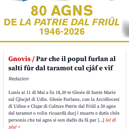
Gnovis /
Par che il popul furlan al
salti fûr dal taramot cul cjâf e vîf
Redazion
Lunis ai 11 di Mai a lis 18,30 te Glesie di Sante Marie
sul Cjiscjel di Udin. Glesie Furlane, cun la Arcidiocesi
di Udine e Clape di Culture Patrie dal Friûl a 50 agns
dal taramot o volìn ricuardâ ducj i muarts e dutis chês
personis che tai agns si son dadis da fâ par […]
lei di
plui +