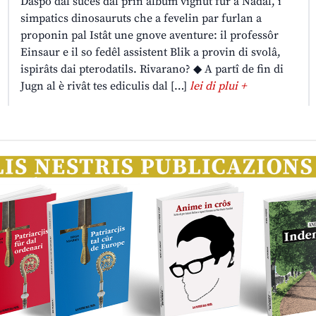
Daspò dal sucès dal prin album vignût fûr a Nadâl, i
simpatics dinosauruts che a fevelin par furlan a
proponin pal Istât une gnove aventure: il professôr
Einsaur e il so fedêl assistent Blik a provin di svolâ,
ispirâts dai pterodatils. Rivarano? ◆ A partî de fin di
Jugn al è rivât tes ediculis dal […]
lei di plui +