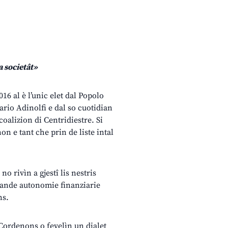
a societât»
16 al è l’unic elet dal Popolo
ario Adinolfi e dal so cuotidian
coalizion di Centridiestre. Si
n e tant che prin de liste intal
no rivìn a gjestî lis nestris
grande autonomie finanziarie
ns.
 Cordenons o fevelìn un dialet