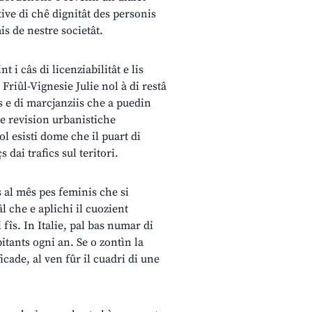
tive di chê dignitât des personis
is de nestre societât.
 i câs di licenziabilitât e lis
 Friûl-Vignesie Julie nol à di restâ
is e di marcjanziis che a puedin
e revision urbanistiche
l esisti dome che il puart di
 dai trafics sul teritori.
os al mês pes feminis che si
l che e aplichi il cuozient
i fîs. In Italie, pal bas numar di
itants ogni an. Se o zontìn la
icade, al ven fûr il cuadri di une