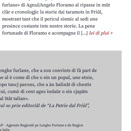
furlane» di Agnul/Angelo Floramo al ripasse in mût
clâr e cronologjic la storie dai taramots in Friûl,
mostrant tant che il pericul sismic al sedi une
presince costante inte nestre storie. La pene
fortunade di Floramo e acompagne il […]
lei di plui +
lenghe furlane, che a son convints di fâ part de
e al è come dî che o sin un popul, une etnie,
po tancj parons, che a àn balinât di chestis
cui, cumò di cent agns indaûr o sin cjapâts
al Stât talian».
ul so prin editoriâl de “La Patrie dal Friûl”,
LeF - Agjenzie Regjonâl pe Lenghe Furlane e de Regjon
 Julie