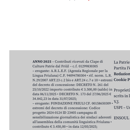
ANNO 2025
– Contributi ricevuti da Clape di
La Patrie
Culture Patrie dal Friûl – c.f. 01299830305
Partita 
– erogante: A.R.L.E.F. (Agenzia Regionale per la
Redazio
Lingua Friulana) C.F. 94094780304 • rif. norm. L.R.
Cookie P
N.29/2007 ART.23 c.2 bis e ART.24 c.7 e 10 • estremi
del decreto di concessione: DECRETO N. 261 del
25/10/2022 importo contributo € 3.500,00 (saldo) in
Proprietâ
data 06/11/2025 • DECRETO N. 173 del 27/06/2025 €
scrits in
34.842,23 in data 31/07/2025;
V.J.
– erogante: FONDAZIONE FRIULI CF. 00158650309 •
USPI – U
estremi del decreto di concessione: Codice
progetto 2024-0124 ID 23405 campagna di
sensibilizzazione giornalistica dei sindaci aderenti
ENSOUL 
all’assemblea della comunità linguistica Friulana •
contributo € 3.450,00 • in data 12/05/2025;