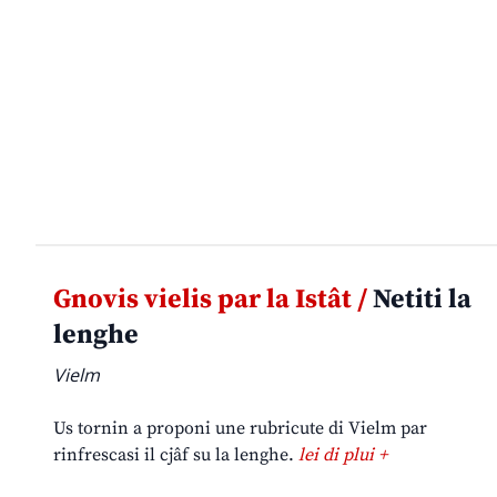
Gnovis vielis par la Istât /
Netiti la
lenghe
Vielm
Us tornin a proponi une rubricute di Vielm par
rinfrescasi il cjâf su la lenghe.
lei di plui +