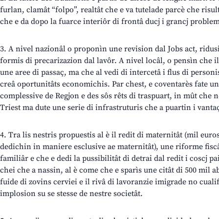
furlan, clamât “folpo”, realtât che e va tutelade parcè che risul
che e da dopo la fuarce interiôr di frontâ ducj i grancj problem
3. A nivel nazionâl o proponìn une revision dal Jobs act, ridusint
formis di precarizazion dal lavôr. A nivel locâl, o pensìn che il
une aree di passaç, ma che al vedi di intercetâ i flus di person
creâ oportunitâts economichis. Par chest, e coventarès fate un
complessive de Regjon e des sôs rêts di traspuart, in mût che no
Triest ma dute une serie di infrastruturis che a puartin i vantaçs
4. Tra lis nestris propuestis al è il redit di maternitât (mil eur
dedichin in maniere esclusive ae maternitât), une riforme fiscâ
familiâr e che e dedi la pussibilitât di detrai dal redit i coscj pa
chei che a nassin, al è come che e sparìs une citât di 500 mil ab
fuide di zovins cerviei e il rivâ di lavoranzie imigrade no cualif
implosion su se stesse de nestre societât.