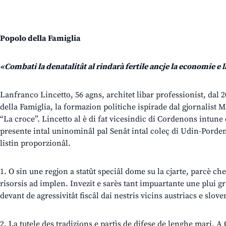
Popolo della Famiglia
«Combati la denatalitât al rindarà fertile ancje la economie e l
Lanfranco Lincetto, 56 agns, architet libar professionist, dal 20
della Famiglia, la formazion politiche ispirade dal gjornalist M
“La croce”. Lincetto al è di fat vicesindic di Cordenons intune 
presente intal uninominâl pal Senât intal coleç di Udin-Pordeno
listin proporzionâl.
1. O sin une regjon a statût speciâl dome su la cjarte, parcè che 
risorsis ad implen. Invezit e sarès tant impuartante une plui 
devant de agressivitât fiscâl dai nestris vicins austriacs e slove
2. La tutele des tradizions e partìs de difese de lenghe mari. A