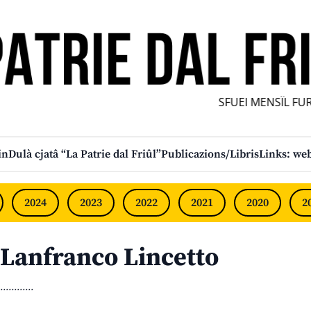
SFUEI MENSÎL FURLA
in
Dulà cjatâ “La Patrie dal Friûl”
Publicazions/Libris
Links: web
2024
2023
2022
2021
2020
2
Lanfranco Lincetto
............