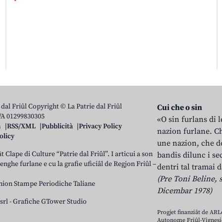
 dal Friûl Copyright © La Patrie dal Friûl
Cui che o sin
IVA 01299830305
«O sin furlans di 
n
RSS/XML
Pubblicità
Privacy Policy
nazion furlane. Ch
olicy
une nazion, che do
t Clape di Culture “Patrie dal Friûl”. I articui a son
bandis dilunc i se
 lenghe furlane e cu la grafie uficiâl de Regjon Friûl –
dentri tal tramai d
(Pre Toni Beline, s
nion Stampe Periodiche Taliane
Dicembar 1978)
srl
-
Grafiche GTower Studio
Progjet finanziât de AR
Autonome Friûl-Vignesie