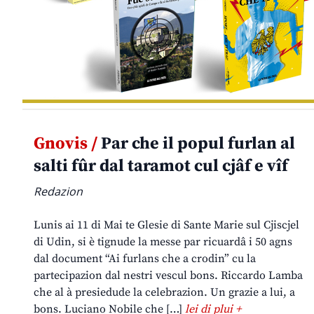
Gnovis /
Par che il popul furlan al
salti fûr dal taramot cul cjâf e vîf
Redazion
Lunis ai 11 di Mai te Glesie di Sante Marie sul Cjiscjel
di Udin, si è tignude la messe par ricuardâ i 50 agns
dal document “Ai furlans che a crodin” cu la
partecipazion dal nestri vescul bons. Riccardo Lamba
che al à presiedude la celebrazion. Un grazie a lui, a
bons. Luciano Nobile che […]
lei di plui +