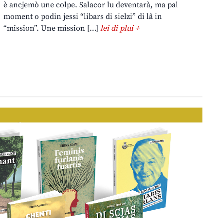
è ancjemò une colpe. Salacor lu deventarà, ma pal
moment o podin jessi “libars di sielzi” di lâ in
“mission”. Une mission […]
lei di plui +