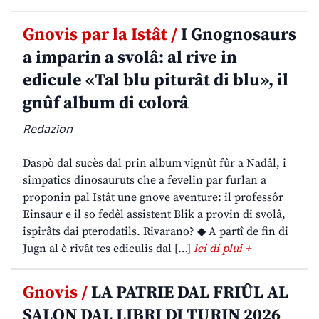
Gnovis par la Istât /
I Gnognosaurs
a imparin a svolâ: al rive in
edicule «Tal blu piturât di blu», il
gnûf album di colorâ
Redazion
Daspò dal sucès dal prin album vignût fûr a Nadâl, i
simpatics dinosauruts che a fevelin par furlan a
proponin pal Istât une gnove aventure: il professôr
Einsaur e il so fedêl assistent Blik a provin di svolâ,
ispirâts dai pterodatils. Rivarano? ◆ A partî de fin di
Jugn al è rivât tes ediculis dal […]
lei di plui +
Gnovis /
LA PATRIE DAL FRIÛL AL
SALON DAL LIBRI DI TURIN 2026