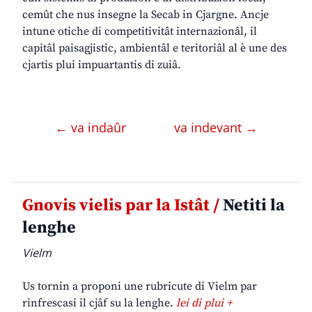
cemût che nus insegne la Secab in Cjargne. Ancje
intune otiche di competitivitât internazionâl, il
capitâl paisagjistic, ambientâl e teritoriâl al è une des
cjartis plui impuartantis di zuiâ.
← va indaûr
va indevant →
Gnovis vielis par la Istât /
Netiti la
lenghe
Vielm
Us tornin a proponi une rubricute di Vielm par
rinfrescasi il cjâf su la lenghe.
lei di plui +