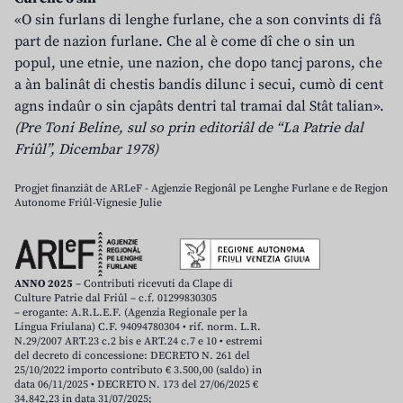
«O sin furlans di lenghe furlane, che a son convints di fâ
part de nazion furlane. Che al è come dî che o sin un
popul, une etnie, une nazion, che dopo tancj parons, che
a àn balinât di chestis bandis dilunc i secui, cumò di cent
agns indaûr o sin cjapâts dentri tal tramai dal Stât talian».
(Pre Toni Beline, sul so prin editoriâl de “La Patrie dal
Friûl”, Dicembar 1978)
Progjet finanziât de ARLeF - Agjenzie Regjonâl pe Lenghe Furlane e de Regjon
Autonome Friûl-Vignesie Julie
ANNO 2025
– Contributi ricevuti da Clape di
Culture Patrie dal Friûl – c.f. 01299830305
– erogante: A.R.L.E.F. (Agenzia Regionale per la
Lingua Friulana) C.F. 94094780304 • rif. norm. L.R.
N.29/2007 ART.23 c.2 bis e ART.24 c.7 e 10 • estremi
del decreto di concessione: DECRETO N. 261 del
25/10/2022 importo contributo € 3.500,00 (saldo) in
data 06/11/2025 • DECRETO N. 173 del 27/06/2025 €
34.842,23 in data 31/07/2025;