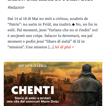
Redazion
Dai 14 ai 18 di Mai no steit a cirînus, noaltris de
“Patrie”: no sarin in Friûl, ma inaltrò.◆ No, no lìn in
esili. Pal moment, jessi “furlans che no si rindin” nol
è ancjemò une colpe. Salacor lu deventarà, ma pal
moment o podin jessi “libars di sielzi” di lâ in
“mission”. Une mission […]
lei di plui +