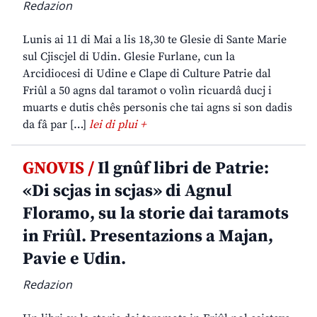
Redazion
Lunis ai 11 di Mai a lis 18,30 te Glesie di Sante Marie
sul Cjiscjel di Udin. Glesie Furlane, cun la
Arcidiocesi di Udine e Clape di Culture Patrie dal
Friûl a 50 agns dal taramot o volìn ricuardâ ducj i
muarts e dutis chês personis che tai agns si son dadis
da fâ par […]
lei di plui +
GNOVIS /
Il gnûf libri de Patrie:
«Di scjas in scjas» di Agnul
Floramo, su la storie dai taramots
in Friûl. Presentazions a Majan,
Pavie e Udin.
Redazion