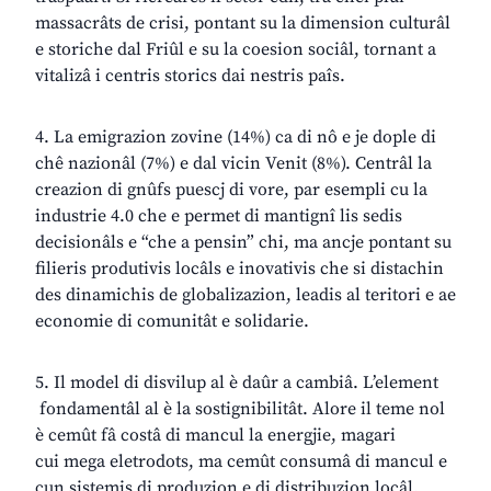
massacrâts de crisi, pontant su la dimension culturâl
e storiche dal Friûl e su la coesion sociâl, tornant a
vitalizâ i centris storics dai nestris paîs.
4. La emigrazion zovine (14%) ca di nô e je dople di
chê nazionâl (7%) e dal vicin Venit (8%). Centrâl la
creazion di gnûfs puescj di vore, par esempli cu la
industrie 4.0 che e permet di mantignî lis sedis
decisionâls e “che a pensin” chi, ma ancje pontant su
filieris produtivis locâls e inovativis che si distachin
des dinamichis de globalizazion, leadis al teritori e ae
economie di comunitât e solidarie.
5. Il model di disvilup al è daûr a cambiâ. L’element
fondamentâl al è la sostignibilitât. Alore il teme nol
è cemût fâ costâ di mancul la energjie, magari
cui mega eletrodots, ma cemût consumâ di mancul e
cun sistemis di produzion e di distribuzion locâl,