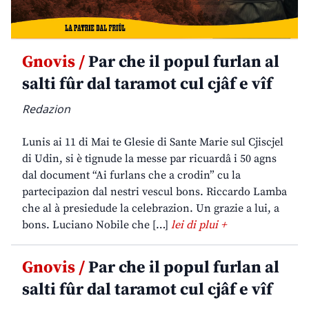
Gnovis /
Par che il popul furlan al
salti fûr dal taramot cul cjâf e vîf
Redazion
Lunis ai 11 di Mai te Glesie di Sante Marie sul Cjiscjel
di Udin, si è tignude la messe par ricuardâ i 50 agns
dal document “Ai furlans che a crodin” cu la
partecipazion dal nestri vescul bons. Riccardo Lamba
che al à presiedude la celebrazion. Un grazie a lui, a
bons. Luciano Nobile che […]
lei di plui +
Gnovis /
Par che il popul furlan al
salti fûr dal taramot cul cjâf e vîf