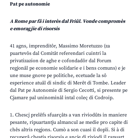
Pat pe autonomie
A Rome par fâ i interès dal Friûl. Vonde compromès
e emoragjie di risorsis
41 agns, imprenditôr, Massimo Moretuzzo (za
puartevôs dal Comitât referendari cuintri la
privatizazion de aghe e cofondadôr dal Forum
regjonâl pe economie solidarie e i bens comuns) e je
une muse gnove pe politiche, ecetuade la sô
esperience atuâl di sindic di Merêt di Tombe. Leader
dal Pat pe Autonomie di Sergio Cecotti, si presente pe
Cjamare pal uninominâl intal coleç di Codroip.
1. Chescj prelêfs sfuarçâts a van riviodûts in maniere
pesante, ripuartantju almancul ae medie pro capite di
chês altris regjons. Cumò a son cuasi il dopli. Si à di
recuperâ chestis risorsis e ancje di riviodi il rapuart