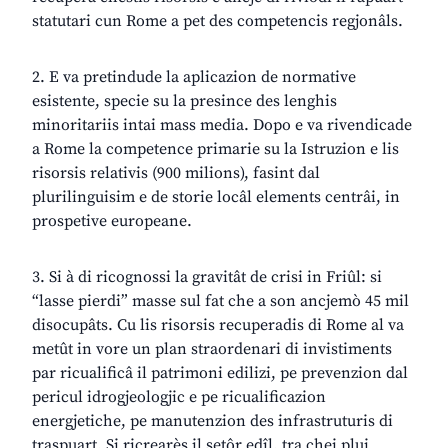
statutari cun Rome a pet des competencis regjonâls.
2. E va pretindude la aplicazion de normative
esistente, specie su la presince des lenghis
minoritariis intai mass media. Dopo e va rivendicade
a Rome la competence primarie su la Istruzion e lis
risorsis relativis (900 milions), fasint dal
plurilinguisim e de storie locâl elements centrâi, in
prospetive europeane.
3. Si à di ricognossi la gravitât de crisi in Friûl: si
“lasse pierdi” masse sul fat che a son ancjemò 45 mil
disocupâts. Cu lis risorsis recuperadis di Rome al va
metût in vore un plan straordenari di invistiments
par ricualificâ il patrimoni edilizi, pe prevenzion dal
pericul idrogjeologjic e pe ricualificazion
energjetiche, pe manutenzion des infrastruturis di
traspuart. Si ricrearès il setôr edîl, tra chei plui