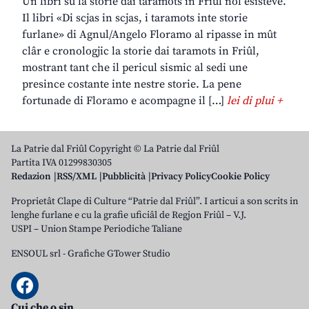
Un libri su la storie dai taramots in Friûl nol esisteve.
Il libri «Di scjas in scjas, i taramots inte storie
furlane» di Agnul/Angelo Floramo al ripasse in mût
clâr e cronologjic la storie dai taramots in Friûl,
mostrant tant che il pericul sismic al sedi une
presince costante inte nestre storie. La pene
fortunade di Floramo e acompagne il […]
lei di plui +
La Patrie dal Friûl Copyright © La Patrie dal Friûl
Partita IVA 01299830305
Redazion
RSS/XML
Pubblicità
Privacy Policy
Cookie Policy
Proprietât Clape di Culture “Patrie dal Friûl”. I articui a son scrits in
lenghe furlane e cu la grafie uficiâl de Regjon Friûl – V.J.
USPI – Union Stampe Periodiche Taliane
ENSOUL srl
-
Grafiche GTower Studio
Cui che o sin