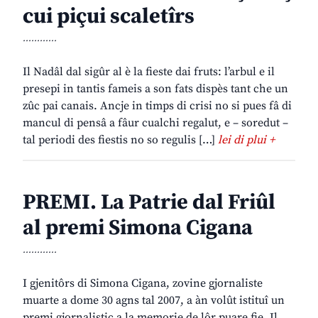
cui piçui scaletîrs
............
Il Nadâl dal sigûr al è la fieste dai fruts: l’arbul e il
presepi in tantis fameis a son fats dispès tant che un
zûc pai canais. Ancje in timps di crisi no si pues fâ di
mancul di pensâ a fâur cualchi regalut, e – soredut –
tal periodi des fiestis no so regulis […]
lei di plui +
PREMI. La Patrie dal Friûl
al premi Simona Cigana
............
I gjenitôrs di Simona Cigana, zovine gjornaliste
muarte a dome 30 agns tal 2007, a àn volût istituî un
premi gjornalistic a la memorie de lôr puare fie. Il