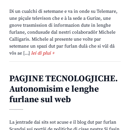
Di un cualchi di setemane e va in onde su Telemare,
une piçule televison che e à la sede a Gurize, une
gnove trasmission di informazion dute in lenghe
furlane, condusude dal nestri colaboradôr Michele
Calligaris. Michele al presente une volte par
setemane un spazi dut par furlan dulà che si vûl dâ
vôs ae […]
lei di plui +
PAGJINE TECNOLOGJICHE.
Autonomisim e lenghe
furlane sul web
............
La jentrade dai sits sot acuse e il blog dut par furlan
Scandai sui portâi de politiche di cjase nestre Si fasin