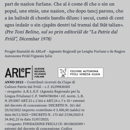
part de nazion furlane. Che al è come dî che o sin un
popul, une etnie, une nazion, che dopo tancj parons, che
a àn balinât di chestis bandis dilunc i secui, cumò di cent
agns indaûr o sin cjapâts dentri tal tramai dal Stât talian».
(Pre Toni Beline, sul so prin editoriâl de “La Patrie dal
Friûl”, Dicembar 1978)
Progjet finanziât de ARLeF - Agjenzie Regjonâl pe Lenghe Furlane e de Regjon
Autonome Friûl-Vignesie Julie
ANNO 2025
– Contributi ricevuti da Clape di
Culture Patrie dal Friûl – c.f. 01299830305
– erogante: A.R.L.E.F. (Agenzia Regionale per la
Lingua Friulana) C.F. 94094780304 • rif. norm. L.R.
N.29/2007 ART.23 c.2 bis e ART.24 c.7 e 10 • estremi
del decreto di concessione: DECRETO N. 261 del
25/10/2022 importo contributo € 3.500,00 (saldo) in
data 06/11/2025 • DECRETO N. 173 del 27/06/2025 €
34.842,23 in data 31/07/2025;
– erogante: FONDAZIONE FRIULI CF. 00158650309 •
estremi del decreto di concessione: Codice