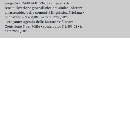
progetto 2024-0124 ID 23405 campagna di
sensibilizzazione giornalistica dei sindaci aderenti
all’assemblea della comunità linguistica Friulana •
contributo € 3.450,00 • in data 12/05/2025;
– erogante: Agenzia delle Entrate • rif. norm.:
Contributo 5 per Mille • contributo: € 1.593,02 • in
data 20/08/2025.