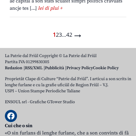
ae capitâl a son stâts scuasit simpri politics cravuats
ancje tes […]
lei di plui +
→
1
2
3
…
42
La Patrie dal Friûl Copyright © La Patrie dal Friûl
Partita IVA 01299830305
Redazion
RSS/XML
Pubblicità
Privacy Policy
Cookie Policy
Proprietât Clape di Culture “Patrie dal Friûl”. I articui a son scrits in
lenghe furlane e cu la grafie uficiâl de Regjon Friûl – V.J.
USPI – Union Stampe Periodiche Taliane
ENSOUL srl
-
Grafiche GTower Studio
Cui che o sin
«O sin furlans di lenghe furlane, che a son convints di fâ