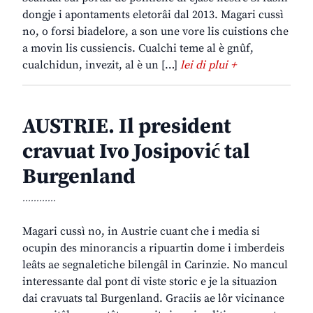
dongje i apontaments eletorâi dal 2013. Magari cussì
no, o forsi biadelore, a son une vore lis cuistions che
a movin lis cussiencis. Cualchi teme al è gnûf,
cualchidun, invezit, al è un […]
lei di plui +
AUSTRIE. Il president
cravuat Ivo Josipović tal
Burgenland
............
Magari cussì no, in Austrie cuant che i media si
ocupin des minorancis a ripuartin dome i imberdeis
leâts ae segnaletiche bilengâl in Carinzie. No mancul
interessante dal pont di viste storic e je la situazion
dai cravuats tal Burgenland. Graciis ae lôr vicinance