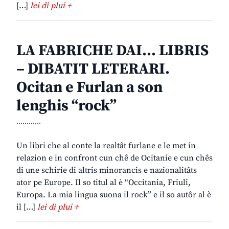
[…]
lei di plui +
LA FABRICHE DAI… LIBRIS
– DIBATIT LETERARI.
Ocitan e Furlan a son
lenghis “rock”
............
Un libri che al conte la realtât furlane e le met in
relazion e in confront cun chê de Ocitanie e cun chês
di une schirie di altris minorancis e nazionalitâts
ator pe Europe. Il so titul al è “Occitania, Friuli,
Europa. La mia lingua suona il rock” e il so autôr al è
il […]
lei di plui +