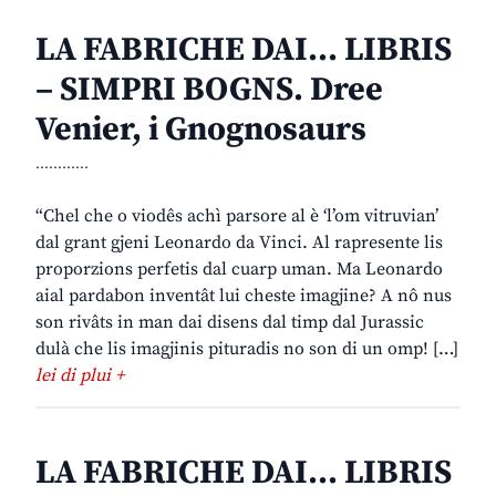
LA FABRICHE DAI… LIBRIS
– SIMPRI BOGNS. Dree
Venier, i Gnognosaurs
............
“Chel che o viodês achì parsore al è ‘l’om vitruvian’
dal grant gjeni Leonardo da Vinci. Al rapresente lis
proporzions perfetis dal cuarp uman. Ma Leonardo
aial pardabon inventât lui cheste imagjine? A nô nus
son rivâts in man dai disens dal timp dal Jurassic
dulà che lis imagjinis pituradis no son di un omp! […]
lei di plui +
LA FABRICHE DAI… LIBRIS