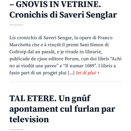
– GNOVIS IN VETRINE.
Cronichis di Saveri Senglar
............
Lis cronichis di Saveri Sengar, la opare di Franco
Marchetta che e à vinçût il premi Sant Simon di
Codroip dal an passât, e je rivade in librarie,
publicade de cjase editore Forum, cun doi libris “Achì
no ai viodût une pavee” e “Il numar 1089”. I libris a
fasin part di un progjet plui […]
lei di plui +
TAL ETERE. Un gnûf
apontament cul furlan par
television
............