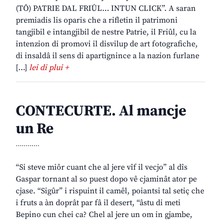
(TÔ) PATRIE DAL FRIÛL… INTUN CLICK”. A saran
premiadis lis oparis che a rifletin il patrimoni
tangjibil e intangjibil de nestre Patrie, il Friûl, cu la
intenzion di promovi il disvilup de art fotografiche,
di insaldâ il sens di apartignince a la nazion furlane
[…]
lei di plui +
CONTECURTE. Al mancje
un Re
............
“Si steve miôr cuant che al jere vîf il vecjo” al dîs
Gaspar tornant al so puest dopo vê cjaminât ator pe
cjase. “Sigûr” i rispuint il camêl, poiantsi tal setiç che
i fruts a àn doprât par fâ il desert, “âstu di meti
Bepino cun chei ca? Chel al jere un om in gjambe,