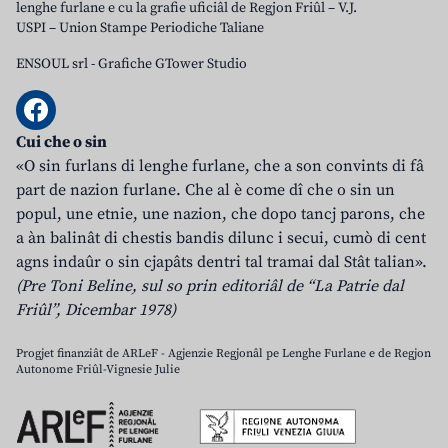
lenghe furlane e cu la grafie uficiâl de Regjon Friûl – V.J.
USPI – Union Stampe Periodiche Taliane
ENSOUL srl
-
Grafiche GTower Studio
Cui che o sin
«O sin furlans di lenghe furlane, che a son convints di fâ
part de nazion furlane. Che al è come dî che o sin un
popul, une etnie, une nazion, che dopo tancj parons, che
a àn balinât di chestis bandis dilunc i secui, cumò di cent
agns indaûr o sin cjapâts dentri tal tramai dal Stât talian».
(Pre Toni Beline, sul so prin editoriâl de “La Patrie dal
Friûl”, Dicembar 1978)
Progjet finanziât de ARLeF - Agjenzie Regjonâl pe Lenghe Furlane e de Regjon
Autonome Friûl-Vignesie Julie