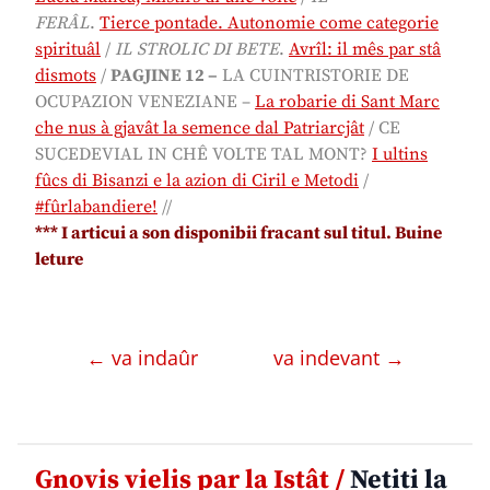
FERÂL
.
Tierce pontade. Autonomie come categorie
spirituâl
/
IL STROLIC DI BETE
.
Avrîl: il mês par stâ
dismots
/
PAGJINE 12 –
LA CUINTRISTORIE DE
OCUPAZION VENEZIANE
–
La robarie di Sant Marc
che nus à gjavât la semence dal Patriarcjât
/
CE
SUCEDEVIAL IN CHÊ VOLTE TAL MONT?
I ultins
fûcs di Bisanzi e la azion di Ciril e Metodi
/
#fûrlabandiere!
//
*** I articui a son disponibii fracant sul titul. Buine
leture
← va indaûr
va indevant →
Gnovis vielis par la Istât /
Netiti la