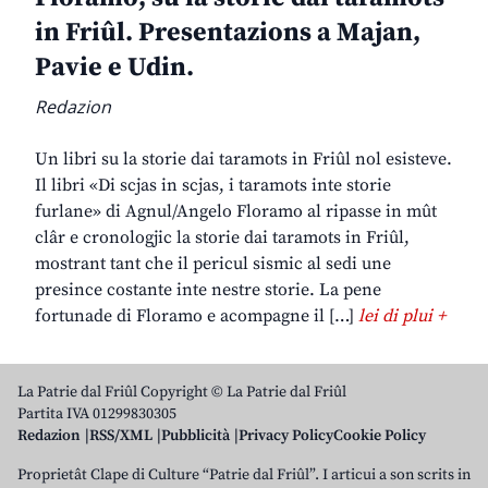
in Friûl. Presentazions a Majan,
Pavie e Udin.
Redazion
Un libri su la storie dai taramots in Friûl nol esisteve.
Il libri «Di scjas in scjas, i taramots inte storie
furlane» di Agnul/Angelo Floramo al ripasse in mût
clâr e cronologjic la storie dai taramots in Friûl,
mostrant tant che il pericul sismic al sedi une
presince costante inte nestre storie. La pene
fortunade di Floramo e acompagne il […]
lei di plui +
La Patrie dal Friûl Copyright © La Patrie dal Friûl
Partita IVA 01299830305
Redazion
RSS/XML
Pubblicità
Privacy Policy
Cookie Policy
Proprietât Clape di Culture “Patrie dal Friûl”. I articui a son scrits in