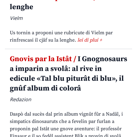
lenghe
Vielm
Us tornin a proponi une rubricute di Vielm par
rinfrescasi il cjâf su la lenghe.
lei di plui +
Gnovis par la Istât /
I Gnognosaurs
a imparin a svolâ: al rive in
edicule «Tal blu piturât di blu», il
gnûf album di colorâ
Redazion
Daspò dal sucès dal prin album vignût fûr a Nadâl, i
simpatics dinosauruts che a fevelin par furlan a
proponin pal Istât une gnove aventure: il professôr
Einsaur e il so fedêl assistent Blik a provin di svolâ,