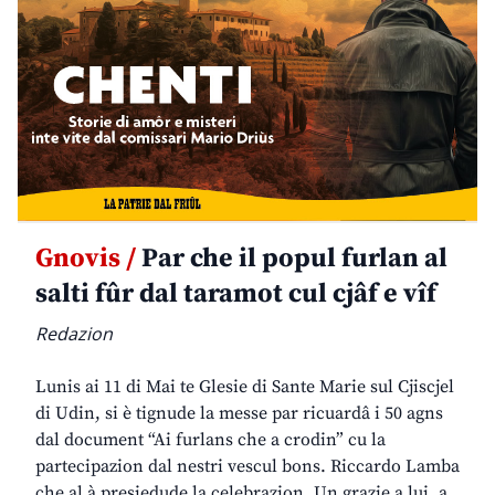
Gnovis /
Par che il popul furlan al
salti fûr dal taramot cul cjâf e vîf
Redazion
Lunis ai 11 di Mai te Glesie di Sante Marie sul Cjiscjel
di Udin, si è tignude la messe par ricuardâ i 50 agns
dal document “Ai furlans che a crodin” cu la
partecipazion dal nestri vescul bons. Riccardo Lamba
che al à presiedude la celebrazion. Un grazie a lui, a