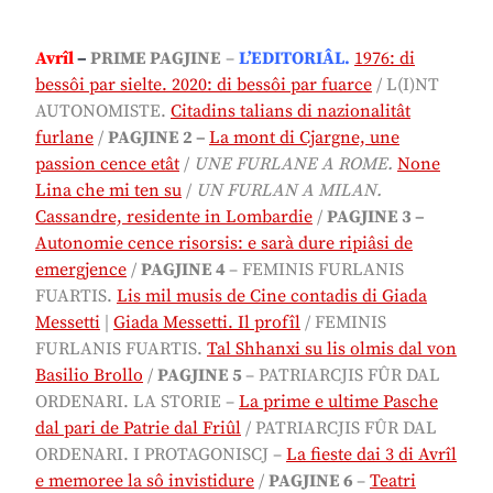
Avrîl
–
PRIME PAGJINE
–
L’EDITORIÂL
.
1976: di
bessôi par sielte. 2020: di bessôi par fuarce
/
L(I)NT
AUTONOMISTE.
Citadins talians di nazionalitât
furlane
/
PAGJINE 2 –
La mont di Cjargne, une
passion cence etât
/
UNE FURLANE A ROME.
None
Lina che mi ten su
/
UN FURLAN A MILAN.
Cassandre, residente in Lombardie
/
PAGJINE 3 –
Autonomie cence risorsis: e sarà dure ripiâsi de
emergjence
/
PAGJINE 4
– FEMINIS FURLANIS
FUARTIS.
Lis mil musis de Cine contadis di Giada
Messetti
|
Giada Messetti.
Il profîl
/
FEMINIS
FURLANIS FUARTIS.
Tal Shhanxi su lis olmis dal von
Basilio Brollo
/
PAGJINE 5
–
PATRIARCJIS FÛR DAL
ORDENARI. LA STORIE –
La prime e ultime Pasche
dal pari de Patrie dal Friûl
/
PATRIARCJIS FÛR DAL
ORDENARI. I PROTAGONISCJ –
La fieste dai 3 di Avrîl
e memoree la sô invistidure
/
PAGJINE 6
–
Teatri