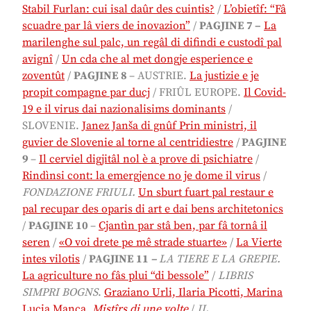
Stabil Furlan: cui isal daûr des cuintis?
/
L’obietîf: “Fâ
scuadre par lâ viers de inovazion”
/
PAGJINE 7 –
La
marilenghe sul palc, un regâl di difindi e custodî pal
avignî
/
Un cda che al met dongje esperience e
zoventût
/
PAGJINE 8
–
AUSTRIE.
La justizie e je
propit compagne par ducj
/
FRIÛL EUROPE.
Il Covid-
19 e il virus dai nazionalisims dominants
/
SLOVENIE.
Janez Janša di gnûf Prin ministri, il
guvier de Slovenie al torne al centridiestre
/
PAGJINE
9
–
Il cerviel digjitâl nol è a prove di psichiatre
/
Rindìnsi cont: la emergjence no je dome il virus
/
FONDAZIONE FRIULI.
Un sburt fuart pal restaur e
pal recupar des oparis di art e dai bens architetonics
/
PAGJINE 10
–
Cjantìn par stâ ben, par fâ tornâ il
seren
/
«O voi drete pe mê strade stuarte»
/
La Vierte
intes vilotis
/
PAGJINE 11
–
LA TIERE E LA GREPIE.
La agriculture no fâs plui “di bessole”
/
LIBRIS
SIMPRI BOGNS
.
Graziano Urli, Ilaria Picotti, Marina
Lucia Manca,
Mistîrs di une volte
/
IL