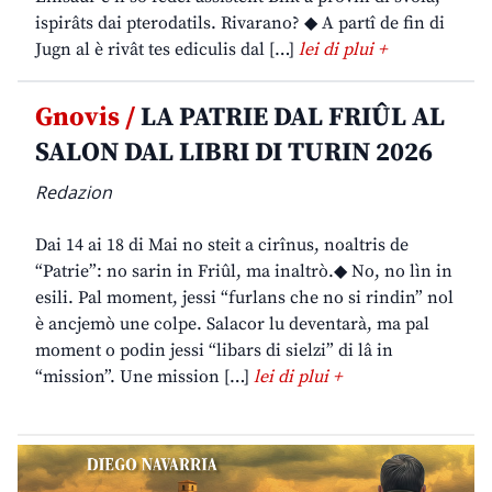
ispirâts dai pterodatils. Rivarano? ◆ A partî de fin di
Jugn al è rivât tes ediculis dal […]
lei di plui +
Gnovis /
LA PATRIE DAL FRIÛL AL
SALON DAL LIBRI DI TURIN 2026
Redazion
Dai 14 ai 18 di Mai no steit a cirînus, noaltris de
“Patrie”: no sarin in Friûl, ma inaltrò.◆ No, no lìn in
esili. Pal moment, jessi “furlans che no si rindin” nol
è ancjemò une colpe. Salacor lu deventarà, ma pal
moment o podin jessi “libars di sielzi” di lâ in
“mission”. Une mission […]
lei di plui +