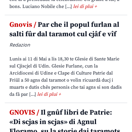
bons. Luciano Nobile che […]
lei di plui +
Gnovis /
Par che il popul furlan al
salti fûr dal taramot cul cjâf e vîf
Redazion
Lunis ai 11 di Mai a lis 18,30 te Glesie di Sante Marie
sul Cjiscjel di Udin. Glesie Furlane, cun la
Arcidiocesi di Udine e Clape di Culture Patrie dal
Friûl a 50 agns dal taramot o volìn ricuardâ ducj i
muarts e dutis chês personis che tai agns si son dadis
da fâ par […]
lei di plui +
GNOVIS /
Il gnûf libri de Patrie:
«Di scjas in scjas» di Agnul
Floramo, su la storie dai taramots