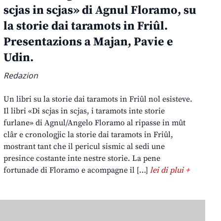
scjas in scjas» di Agnul Floramo, su
la storie dai taramots in Friûl.
Presentazions a Majan, Pavie e
Udin.
Redazion
Un libri su la storie dai taramots in Friûl nol esisteve.
Il libri «Di scjas in scjas, i taramots inte storie
furlane» di Agnul/Angelo Floramo al ripasse in mût
clâr e cronologjic la storie dai taramots in Friûl,
mostrant tant che il pericul sismic al sedi une
presince costante inte nestre storie. La pene
fortunade di Floramo e acompagne il […]
lei di plui +