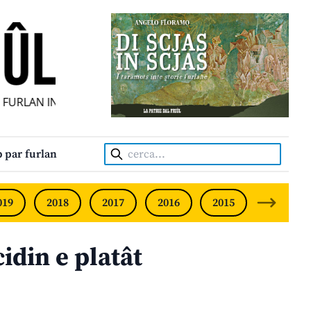
URLAN INDIPENDENT • INDEPENDENT FRIULIAN MONTHLY • 
Cerca:
 par furlan
019
2018
2017
2016
2015
2014
idin e platât