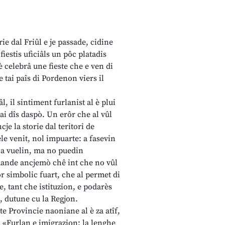
rie dal Friûl e je passade, cidine
iestis uficiâls un pôc platadis
cè celebrâ une fieste che e ven di
e tai paîs di Pordenon viers il
, il sintiment furlanist al è plui
 tai dîs daspò. Un erôr che al vûl
cje la storie dal teritori de
ele venit, nol impuarte: a fasevin
e a vuelin, ma no puedin
omande ancjemò chê int che no vûl
ôr simbolic fuart, che al permet di
, tant che istituzion, e podarès
n, dutune cu la Regjon.
e Provincie naoniane al è za atîf,
u «Furlan e imigrazion: la lenghe