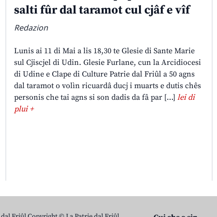
salti fûr dal taramot cul cjâf e vîf
Redazion
Lunis ai 11 di Mai a lis 18,30 te Glesie di Sante Marie
sul Cjiscjel di Udin. Glesie Furlane, cun la Arcidiocesi
di Udine e Clape di Culture Patrie dal Friûl a 50 agns
dal taramot o volìn ricuardâ ducj i muarts e dutis chês
personis che tai agns si son dadis da fâ par […]
lei di
plui +
 dal Friûl Copyright © La Patrie dal Friûl