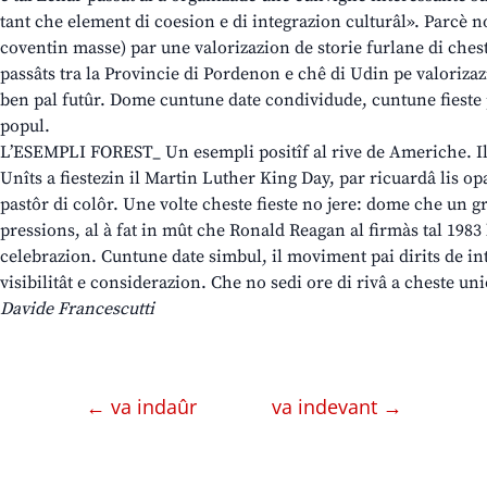
tant che element di coesion e di integrazion culturâl». Parcè no
coventin masse) par une valorizazion de storie furlane di cheste
passâts tra la Provincie di Pordenon e chê di Udin pe valorizaz
ben pal futûr. Dome cuntune date condividude, cuntune fieste pa
popul.
L’ESEMPLI FOREST_ Un esempli positîf al rive de Americhe. Il ti
Unîts a fiestezin il Martin Luther King Day, par ricuardâ lis op
pastôr di colôr. Une volte cheste fieste no jere: dome che un gr
pressions, al à fat in mût che Ronald Reagan al firmàs tal 1983 l
celebrazion. Cuntune date simbul, il moviment pai dirits de int 
visibilitât e considerazion. Che no sedi ore di rivâ a cheste uni
Davide Francescutti
← va indaûr
va indevant →