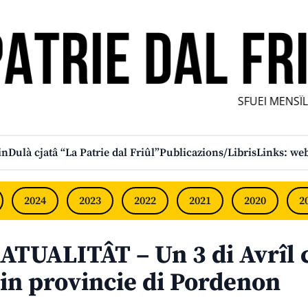
SFUEI MENSÎL F
in
Dulà cjatâ “La Patrie dal Friûl”
Publicazions/Libris
Links: web
2024
2023
2022
2021
2020
2
ATUALITÂT – Un 3 di Avrîl c
in provincie di Pordenon