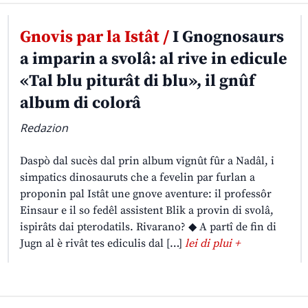
Gnovis par la Istât /
I Gnognosaurs
a imparin a svolâ: al rive in edicule
«Tal blu piturât di blu», il gnûf
album di colorâ
Redazion
Daspò dal sucès dal prin album vignût fûr a Nadâl, i
simpatics dinosauruts che a fevelin par furlan a
proponin pal Istât une gnove aventure: il professôr
Einsaur e il so fedêl assistent Blik a provin di svolâ,
ispirâts dai pterodatils. Rivarano? ◆ A partî de fin di
Jugn al è rivât tes ediculis dal […]
lei di plui +