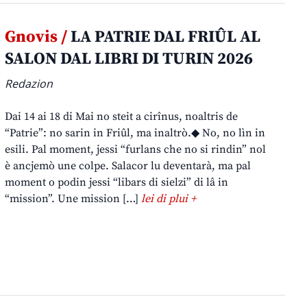
Gnovis /
LA PATRIE DAL FRIÛL AL
SALON DAL LIBRI DI TURIN 2026
Redazion
Dai 14 ai 18 di Mai no steit a cirînus, noaltris de
“Patrie”: no sarin in Friûl, ma inaltrò.◆ No, no lìn in
esili. Pal moment, jessi “furlans che no si rindin” nol
è ancjemò une colpe. Salacor lu deventarà, ma pal
moment o podin jessi “libars di sielzi” di lâ in
“mission”. Une mission […]
lei di plui +