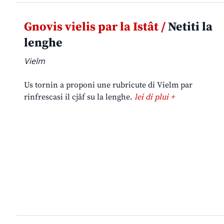
Gnovis vielis par la Istât /
Netiti la
lenghe
Vielm
Us tornin a proponi une rubricute di Vielm par
rinfrescasi il cjâf su la lenghe.
lei di plui +