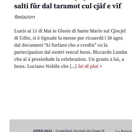
salti fûr dal taramot cul cjâf e vîf
Redazion
Lunis ai 11 di Mai te Glesie di Sante Marie sul Cjiscjel
di Udin, si è tignude la messe par ricuardâ i 50 agns
dal document “Ai furlans che a crodin” cu la
partecipazion dal nestri vescul bons. Riccardo Lamba
che al à presiedude la celebrazion. Un grazie a lui, a
bons. Luciano Nobile che […]
lei di plui +
ANNO 2025
– Contributi ricevuti da Clape di
La Patrie