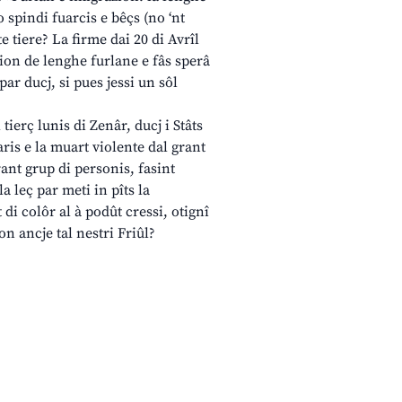
 spindi fuarcis e bêçs (no ‘nt
 tiere? La firme dai 20 di Avrîl
ion de lenghe furlane e fâs sperâ
r ducj, si pues jessi un sôl
erç lunis di Zenâr, ducj i Stâts
aris e la muart violente dal grant
ant grup di personis, fasint
a leç par meti in pîts la
di colôr al à podût cressi, otignî
on ancje tal nestri Friûl?