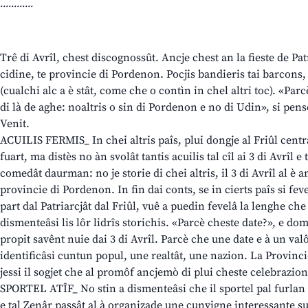
............
Trê di Avrîl, chest discognossût. Ancje chest an la fieste de Pat
cidine, te provincie di Pordenon. Pocjis bandieris tai barcons, f
(cualchi alc a è stât, come che o contìn in chel altri toc). «Par
di là de aghe: noaltris o sin di Pordenon e no di Udin», si pens
Venit.
ACUILIS FERMIS_ In chei altris paîs, plui dongje al Friûl centrâl
fuart, ma distès no àn svolât tantis acuilis tal cîl ai 3 di Avrîl e
comedât daurman: no je storie di chei altris, il 3 di Avrîl al è an
provincie di Pordenon. In fin dai conts, se in cierts paîs si fev
part dal Patriarcjât dal Friûl, vuê a puedin fevelâ la lenghe ch
dismenteâsi lis lôr lidrîs storichis. «Parcè cheste date?», e d
propit savênt nuie dai 3 di Avrîl. Parcè che une date e à un val
identificâsi cuntun popul, une realtât, une nazion. La Provincie
jessi il sogjet che al promôf ancjemò di plui cheste celebrazio
SPORTEL ATÎF_ No stin a dismenteâsi che il sportel pal furlan t
e tal Zenâr passât al à organizade une cunvigne interessante s