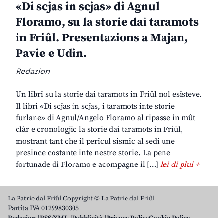
«Di scjas in scjas» di Agnul
Floramo, su la storie dai taramots
in Friûl. Presentazions a Majan,
Pavie e Udin.
Redazion
Un libri su la storie dai taramots in Friûl nol esisteve.
Il libri «Di scjas in scjas, i taramots inte storie
furlane» di Agnul/Angelo Floramo al ripasse in mût
clâr e cronologjic la storie dai taramots in Friûl,
mostrant tant che il pericul sismic al sedi une
presince costante inte nestre storie. La pene
fortunade di Floramo e acompagne il […]
lei di plui +
La Patrie dal Friûl Copyright © La Patrie dal Friûl
Partita IVA 01299830305