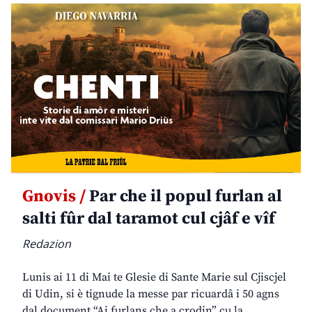
Gnovis /
Par che il popul furlan al
salti fûr dal taramot cul cjâf e vîf
Redazion
Lunis ai 11 di Mai te Glesie di Sante Marie sul Cjiscjel
di Udin, si è tignude la messe par ricuardâ i 50 agns
dal document “Ai furlans che a crodin” cu la