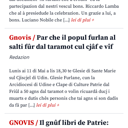
partecipazion dal nestri vescul bons. Riccardo Lamba
che al à presiedude la celebrazion. Un grazie a lui, a
bons. Luciano Nobile che […]
lei di plui +
Gnovis /
Par che il popul furlan al
salti fûr dal taramot cul cjâf e vîf
Redazion
Lunis ai 11 di Mai a lis 18,30 te Glesie di Sante Marie
sul Cjiscjel di Udin. Glesie Furlane, cun la
Arcidiocesi di Udine e Clape di Culture Patrie dal
Friûl a 50 agns dal taramot o volìn ricuardâ ducj i
muarts e dutis chês personis che tai agns si son dadis
da fâ par […]
lei di plui +
GNOVIS /
Il gnûf libri de Patrie: