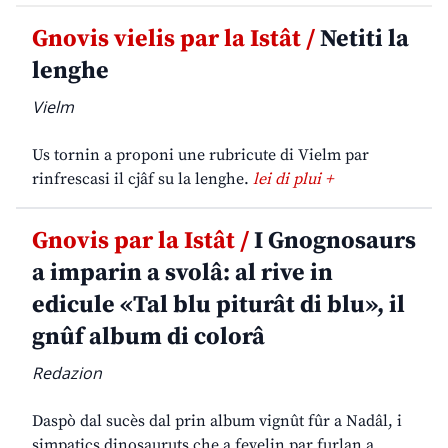
Gnovis vielis par la Istât /
Netiti la
lenghe
Vielm
Us tornin a proponi une rubricute di Vielm par
rinfrescasi il cjâf su la lenghe.
lei di plui +
Gnovis par la Istât /
I Gnognosaurs
a imparin a svolâ: al rive in
edicule «Tal blu piturât di blu», il
gnûf album di colorâ
Redazion
Daspò dal sucès dal prin album vignût fûr a Nadâl, i
simpatics dinosauruts che a fevelin par furlan a