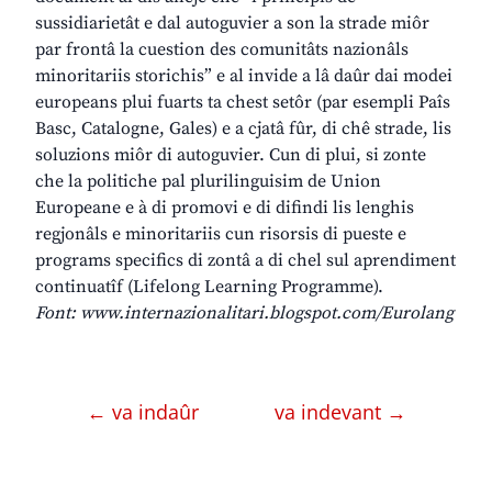
sussidiarietât e dal autoguvier a son la strade miôr
par frontâ la cuestion des comunitâts nazionâls
minoritariis storichis” e al invide a lâ daûr dai modei
europeans plui fuarts ta chest setôr (par esempli Paîs
Basc, Catalogne, Gales) e a cjatâ fûr, di chê strade, lis
soluzions miôr di autoguvier. Cun di plui, si zonte
che la politiche pal plurilinguisim de Union
Europeane e à di promovi e di difindi lis lenghis
regjonâls e minoritariis cun risorsis di pueste e
programs specifics di zontâ a di chel sul aprendiment
continuatîf (Lifelong Learning Programme).
Font: www.internazionalitari.blogspot.com/Eurolang
← va indaûr
va indevant →