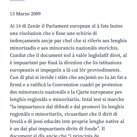
13 Marzo 2009
Ai 14 di Zenâr il Parlament european al à fate buine
une risoluzion che e fisse une schirie di
indreçaments ancje par chel che si riferìs aes lenghis
minorizadis e aes minorancis nazionâls storichis.
Cundut che il document nol à valôr legjislatîf diret, al
è impuartant par fissâ la direzion che lis istituzions
europeanis si impegnin a lâ cui lôr proviodiments.
Cun di plui si invide i stâts che ancjemò no lu àn fat a
firmâ e a ratificâ la Convenzion cuadri pe protezion
des minorancis nazionâls e la Cjarte europeane pes
lenghis regjonâls o minoritariis. Intal test si marche
“la impuartance dal difindi e dal promovi lis lenghis
regjonâls o minoritariis, ricuardant che il dirit di
fevelâ e di jessi educâts inte proprie lenghe native al
è un dai plui impuartants dirits di fonde”. Il
document al dîs ancje che “i principis de