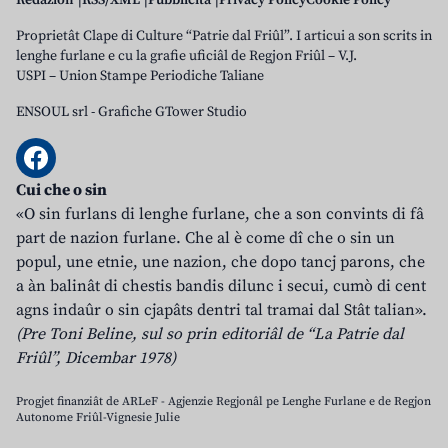
Redazion
RSS/XML
Pubblicità
Privacy Policy
Cookie Policy
Proprietât Clape di Culture “Patrie dal Friûl”. I articui a son scrits in
lenghe furlane e cu la grafie uficiâl de Regjon Friûl – V.J.
USPI – Union Stampe Periodiche Taliane
ENSOUL srl
-
Grafiche GTower Studio
Cui che o sin
«O sin furlans di lenghe furlane, che a son convints di fâ
part de nazion furlane. Che al è come dî che o sin un
popul, une etnie, une nazion, che dopo tancj parons, che
a àn balinât di chestis bandis dilunc i secui, cumò di cent
agns indaûr o sin cjapâts dentri tal tramai dal Stât talian».
(Pre Toni Beline, sul so prin editoriâl de “La Patrie dal
Friûl”, Dicembar 1978)
Progjet finanziât de ARLeF - Agjenzie Regjonâl pe Lenghe Furlane e de Regjon
Autonome Friûl-Vignesie Julie