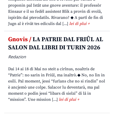
proponin pal Istât une gnove aventure: il professôr
Einsaur e il so fedêl assistent Blik a provin di svolâ,
ispirâts dai pterodatils. Rivarano? ◆ A partî de fin di
Jugn al è rivât tes ediculis dal […]
lei di plui +
Gnovis /
LA PATRIE DAL FRIÛL AL
SALON DAL LIBRI DI TURIN 2026
Redazion
Dai 14 ai 18 di Mai no steit a cirînus, noaltris de
“Patrie”: no sarin in Friûl, ma inaltrò.◆ No, no lìn in
esili. Pal moment, jessi “furlans che no si rindin” nol
è ancjemò une colpe. Salacor lu deventarà, ma pal
moment o podin jessi “libars di sielzi” di lâ in
“mission”. Une mission […]
lei di plui +