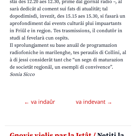
stâi des 12.20 aes 12.30, prime dal gjornâl radio –, al
sarà dedicât al coment sui fats di atualitât; tal
dopodimisdì, invezit, des 15.15 aes 15.30, si fasarà un
aprofondiment dai events culturâi plui impuartants
in Friûl e in regjon. Tes trasmissions, il condutôr in
studi al fevelarà cun ospits.
Il sprolungjament su base anuâl de programazion
radiofoniche in marilenghe, tes peraulis di Collini, al
à di jessi considerât tant che “un segn di maturazion
de societât regjonâl, un esempli di convivence”.
Sonia Sicco
← va indaûr
va indevant →
Gnovis vielis par la Istât /
Netiti la