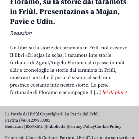
Floramo, su la storie dai taramots
in Friûl. Presentazions a Majan,
Pavie e Udin.
Redazion
Un libri su la storie dai taramots in Friûl nol esisteve.
Il libri «Di scjas in scjas, i taramots inte storie
furlane» di Agnul/Angelo Floramo al ripasse in mût
clâr e cronologjic la storie dai taramots in Friûl,
mostrant tant che il pericul sismic al sedi une
presince costante inte nestre storie. La pene
fortunade di Floramo e acompagne il […]
lei di plui +
La Patrie dal Friûl Copyright © La Patrie dal Friûl
Partita IVA 01299830305
Redazion
RSS/XML
Pubblicità
Privacy Policy
Cookie Policy
Proprietât Clape di Culture “Patrie dal Friûl”. I articui a son scrits in