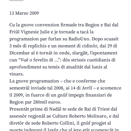
13 Marzo 2009
Cu la gnove convenzion firmade tra Regjon e Rai dal
Friûl Vignesie Julie e je tornade a tacâ la
programazion par furlan su RadioUno. Dopo scuasit
3 mês di replichis e un moment di cidinôr, dai 29 di
Dicembar al è tornât in onde, slargjât, l’apontament
cun “Vuê o fevelin di …”: dôs strissis cuotidianis di
aprofondiment su temis di atualitât dal lunis al
vinars.
La gnove programazion – che e conferme che
semestrâl inviade tal 2008, ai 14 di Avrîl – e scomence
il 2009, in fuarce di un gnûf impegn finanziari de
Regjon par 280mil euros.
Presentât prime di Nadâl te sede de Rai di Triest dal
assessôr regjonâl ae Culture Roberto Molinaro, e dal
diretôr de sede Roberto Collini, il gnûf progjet al
puarte indevant il lavôr che al jere stât scomençât in