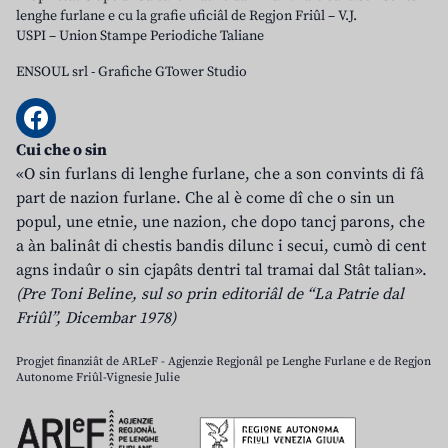
lenghe furlane e cu la grafie uficiâl de Regjon Friûl – V.J.
USPI – Union Stampe Periodiche Taliane
ENSOUL srl
-
Grafiche GTower Studio
Cui che o sin
«O sin furlans di lenghe furlane, che a son convints di fâ
part de nazion furlane. Che al è come dî che o sin un
popul, une etnie, une nazion, che dopo tancj parons, che
a àn balinât di chestis bandis dilunc i secui, cumò di cent
agns indaûr o sin cjapâts dentri tal tramai dal Stât talian».
(Pre Toni Beline, sul so prin editoriâl de “La Patrie dal
Friûl”, Dicembar 1978)
Progjet finanziât de ARLeF - Agjenzie Regjonâl pe Lenghe Furlane e de Regjon
Autonome Friûl-Vignesie Julie