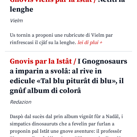
lenghe
Vielm
Us tornin a proponi une rubricute di Vielm par
rinfrescasi il cjâf su la lenghe.
lei di plui +
Gnovis par la Istât /
I Gnognosaurs
a imparin a svolâ: al rive in
edicule «Tal blu piturât di blu», il
gnûf album di colorâ
Redazion
Daspò dal sucès dal prin album vignût fûr a Nadâl, i
simpatics dinosauruts che a fevelin par furlan a
proponin pal Istât une gnove aventure: il professôr