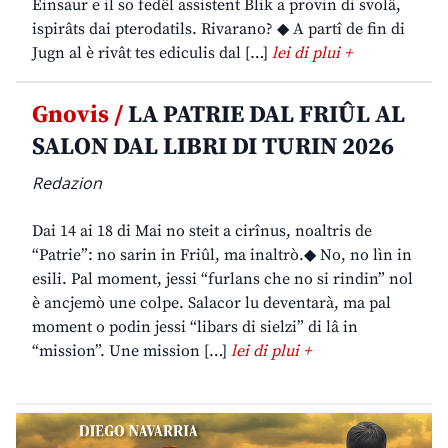
Einsaur e il so fedêl assistent Blik a provin di svolâ,
ispirâts dai pterodatils. Rivarano? ◆ A partî de fin di
Jugn al è rivât tes ediculis dal […]
lei di plui +
Gnovis /
LA PATRIE DAL FRIÛL AL
SALON DAL LIBRI DI TURIN 2026
Redazion
Dai 14 ai 18 di Mai no steit a cirînus, noaltris de
“Patrie”: no sarin in Friûl, ma inaltrò.◆ No, no lìn in
esili. Pal moment, jessi “furlans che no si rindin” nol
è ancjemò une colpe. Salacor lu deventarà, ma pal
moment o podin jessi “libars di sielzi” di lâ in
“mission”. Une mission […]
lei di plui +