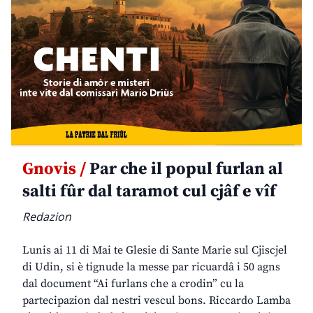
Gnovis /
Par che il popul furlan al
salti fûr dal taramot cul cjâf e vîf
Redazion
Lunis ai 11 di Mai te Glesie di Sante Marie sul Cjiscjel
di Udin, si è tignude la messe par ricuardâ i 50 agns
dal document “Ai furlans che a crodin” cu la
partecipazion dal nestri vescul bons. Riccardo Lamba