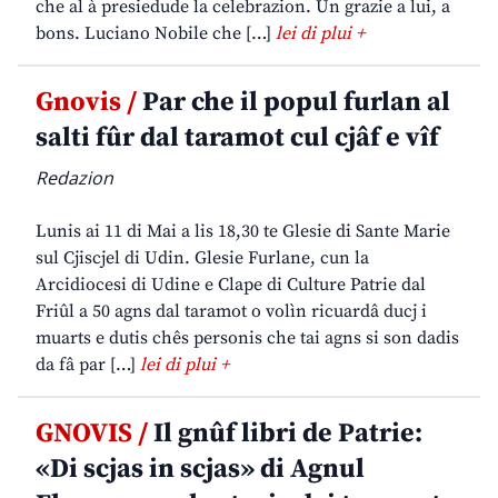
che al à presiedude la celebrazion. Un grazie a lui, a
bons. Luciano Nobile che […]
lei di plui +
Gnovis /
Par che il popul furlan al
salti fûr dal taramot cul cjâf e vîf
Redazion
Lunis ai 11 di Mai a lis 18,30 te Glesie di Sante Marie
sul Cjiscjel di Udin. Glesie Furlane, cun la
Arcidiocesi di Udine e Clape di Culture Patrie dal
Friûl a 50 agns dal taramot o volìn ricuardâ ducj i
muarts e dutis chês personis che tai agns si son dadis
da fâ par […]
lei di plui +
GNOVIS /
Il gnûf libri de Patrie:
«Di scjas in scjas» di Agnul