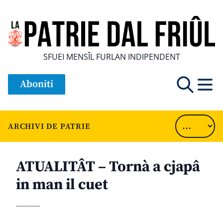
SFUEI MENSÎL FURLAN INDIPENDENT
Aboniti
ARCHIVI DE PATRIE
ATUALITÂT – Tornà a cjapâ
in man il cuet
............