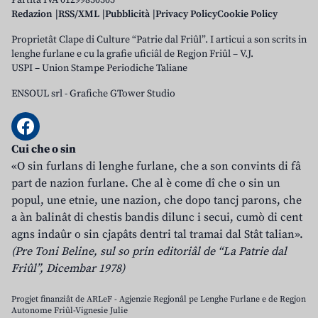
Partita IVA 01299830305
Redazion
RSS/XML
Pubblicità
Privacy Policy
Cookie Policy
Proprietât Clape di Culture “Patrie dal Friûl”. I articui a son scrits in
lenghe furlane e cu la grafie uficiâl de Regjon Friûl – V.J.
USPI – Union Stampe Periodiche Taliane
ENSOUL srl
-
Grafiche GTower Studio
Cui che o sin
«O sin furlans di lenghe furlane, che a son convints di fâ
part de nazion furlane. Che al è come dî che o sin un
popul, une etnie, une nazion, che dopo tancj parons, che
a àn balinât di chestis bandis dilunc i secui, cumò di cent
agns indaûr o sin cjapâts dentri tal tramai dal Stât talian».
(Pre Toni Beline, sul so prin editoriâl de “La Patrie dal
Friûl”, Dicembar 1978)
Progjet finanziât de ARLeF - Agjenzie Regjonâl pe Lenghe Furlane e de Regjon
Autonome Friûl-Vignesie Julie