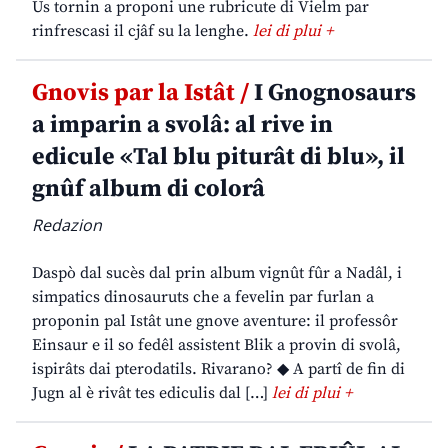
Us tornin a proponi une rubricute di Vielm par
rinfrescasi il cjâf su la lenghe.
lei di plui +
Gnovis par la Istât /
I Gnognosaurs
a imparin a svolâ: al rive in
edicule «Tal blu piturât di blu», il
gnûf album di colorâ
Redazion
Daspò dal sucès dal prin album vignût fûr a Nadâl, i
simpatics dinosauruts che a fevelin par furlan a
proponin pal Istât une gnove aventure: il professôr
Einsaur e il so fedêl assistent Blik a provin di svolâ,
ispirâts dai pterodatils. Rivarano? ◆ A partî de fin di
Jugn al è rivât tes ediculis dal […]
lei di plui +