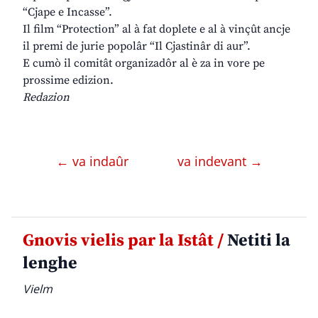
“Cjape e Incasse”.
Il film “Protection” al à fat doplete e al à vinçût ancje
il premi de jurie popolâr “Il Cjastinâr di aur”.
E cumò il comitât organizadôr al è za in vore pe
prossime edizion.
Redazion
← va indaûr
va indevant →
Gnovis vielis par la Istât /
Netiti la
lenghe
Vielm