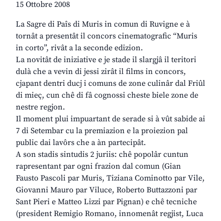
15 Ottobre 2008
La Sagre di Paîs di Muris in comun di Ruvigne e à
tornât a presentât il concors cinematografic “Muris
in corto”, rivât a la seconde edizion.
La novitât de iniziative e je stade il slargjâ il teritori
dulà che a vevin di jessi zirât il films in concors,
cjapant dentri ducj i comuns de zone culinâr dal Friûl
di mieç, cun chê di fâ cognossi cheste biele zone de
nestre regjon.
Il moment plui impuartant de serade si à vût sabide ai
7 di Setembar cu la premiazion e la proiezion pal
public dai lavôrs che a àn partecipât.
A son stadis sintudis 2 juriis: chê popolâr cuntun
rapresentant par ogni frazion dal comun (Gian
Fausto Pascoli par Muris, Tiziana Cominotto par Vile,
Giovanni Mauro par Viluce, Roberto Buttazzoni par
Sant Pieri e Matteo Lizzi par Pignan) e chê tecniche
(president Remigio Romano, innomenât regjist, Luca