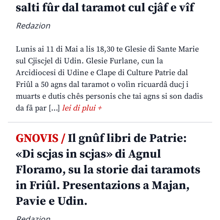
salti fûr dal taramot cul cjâf e vîf
Redazion
Lunis ai 11 di Mai a lis 18,30 te Glesie di Sante Marie
sul Cjiscjel di Udin. Glesie Furlane, cun la
Arcidiocesi di Udine e Clape di Culture Patrie dal
Friûl a 50 agns dal taramot o volìn ricuardâ ducj i
muarts e dutis chês personis che tai agns si son dadis
da fâ par […]
lei di plui +
GNOVIS /
Il gnûf libri de Patrie:
«Di scjas in scjas» di Agnul
Floramo, su la storie dai taramots
in Friûl. Presentazions a Majan,
Pavie e Udin.
Redazion