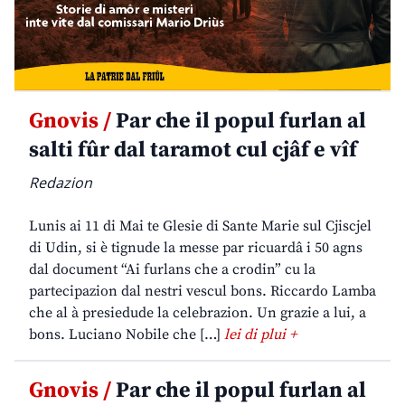
Gnovis /
Par che il popul furlan al
salti fûr dal taramot cul cjâf e vîf
Redazion
Lunis ai 11 di Mai te Glesie di Sante Marie sul Cjiscjel
di Udin, si è tignude la messe par ricuardâ i 50 agns
dal document “Ai furlans che a crodin” cu la
partecipazion dal nestri vescul bons. Riccardo Lamba
che al à presiedude la celebrazion. Un grazie a lui, a
bons. Luciano Nobile che […]
lei di plui +
Gnovis /
Par che il popul furlan al