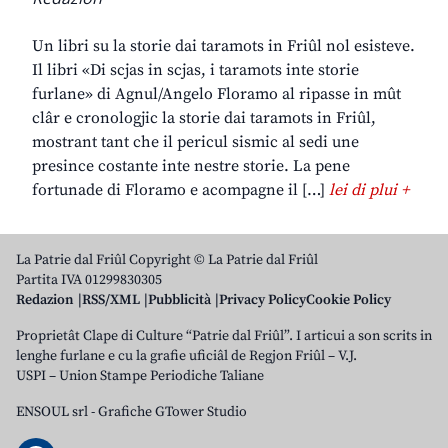
Un libri su la storie dai taramots in Friûl nol esisteve.
Il libri «Di scjas in scjas, i taramots inte storie
furlane» di Agnul/Angelo Floramo al ripasse in mût
clâr e cronologjic la storie dai taramots in Friûl,
mostrant tant che il pericul sismic al sedi une
presince costante inte nestre storie. La pene
fortunade di Floramo e acompagne il […]
lei di plui +
La Patrie dal Friûl Copyright © La Patrie dal Friûl
Partita IVA 01299830305
Redazion
RSS/XML
Pubblicità
Privacy Policy
Cookie Policy
Proprietât Clape di Culture “Patrie dal Friûl”. I articui a son scrits in
lenghe furlane e cu la grafie uficiâl de Regjon Friûl – V.J.
USPI – Union Stampe Periodiche Taliane
ENSOUL srl
-
Grafiche GTower Studio