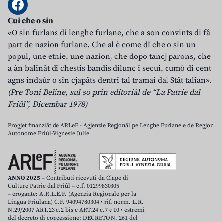
Cui che o sin
«O sin furlans di lenghe furlane, che a son convints di fâ
part de nazion furlane. Che al è come dî che o sin un
popul, une etnie, une nazion, che dopo tancj parons, che
a àn balinât di chestis bandis dilunc i secui, cumò di cent
agns indaûr o sin cjapâts dentri tal tramai dal Stât talian».
(Pre Toni Beline, sul so prin editoriâl de “La Patrie dal
Friûl”, Dicembar 1978)
Progjet finanziât de ARLeF - Agjenzie Regjonâl pe Lenghe Furlane e de Regjon
Autonome Friûl-Vignesie Julie
ANNO 2025
– Contributi ricevuti da Clape di
Culture Patrie dal Friûl – c.f. 01299830305
– erogante: A.R.L.E.F. (Agenzia Regionale per la
Lingua Friulana) C.F. 94094780304 • rif. norm. L.R.
N.29/2007 ART.23 c.2 bis e ART.24 c.7 e 10 • estremi
del decreto di concessione: DECRETO N. 261 del