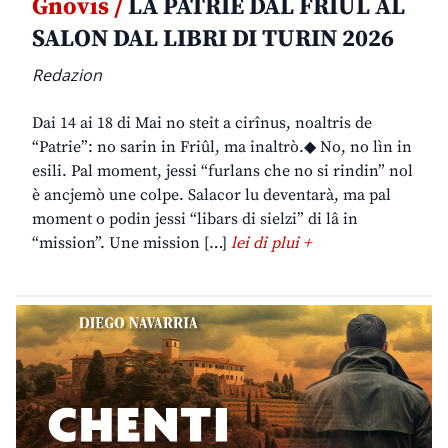
Gnovis /
LA PATRIE DAL FRIÛL AL
SALON DAL LIBRI DI TURIN 2026
Redazion
Dai 14 ai 18 di Mai no steit a cirînus, noaltris de
“Patrie”: no sarin in Friûl, ma inaltrò.◆ No, no lìn in
esili. Pal moment, jessi “furlans che no si rindin” nol
è ancjemò une colpe. Salacor lu deventarà, ma pal
moment o podin jessi “libars di sielzi” di lâ in
“mission”. Une mission […]
lei di plui +