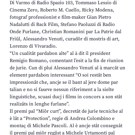
Di Varmo di Radio Spazio 103, Tommaso Lessio di
Cinema Zero, Roberto M. Cuello, Ricky Modena,
fotograf professionist e film-maker Gian Pietro
Nadalutti di Back Film, Stefano Paoluzzi di Radio
Onde Furlane, Christian Romanini par La Patrie dal
Friûl, Alessandro Venuti, curadôr di mostris di art,
Lorenzo di Vivaradio.
“Un cualitât pardabon alte” al à dit il president
Remigio Romano, comentant l’esit a la fin de riunion
de jurie. Cun di plui Alessandro Venuti al à marcât un
element pardabon interessant “O soi restât ben
impressionât che, ancje se il bant al jere dome par
talian e no si faseve nessun riferiment a la sielte
linguistiche, scuasi ducj i films in concors a son stât
realizâts in lenghe furlane”.
Il premi pal “Miôr curt”, decretât de jurie tecniche al
è lât a “Protection”, regie di Andrea Colombino e
montaç di Michele Pascoli. Al è ancje stât consegnât
il premi pal miôr regjist a Michele Urtamonti pal