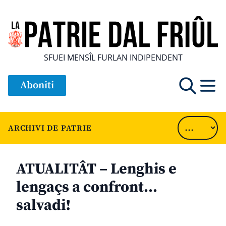
SFUEI MENSÎL FURLAN INDIPENDENT
Aboniti
ARCHIVI DE PATRIE
ATUALITÂT – Lenghis e
lengaçs a confront…
salvadi!
............