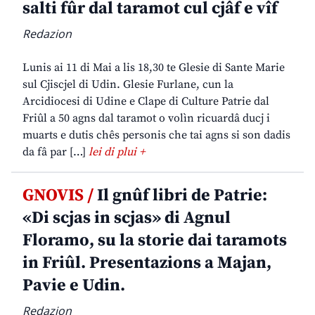
salti fûr dal taramot cul cjâf e vîf
Redazion
Lunis ai 11 di Mai a lis 18,30 te Glesie di Sante Marie
sul Cjiscjel di Udin. Glesie Furlane, cun la
Arcidiocesi di Udine e Clape di Culture Patrie dal
Friûl a 50 agns dal taramot o volìn ricuardâ ducj i
muarts e dutis chês personis che tai agns si son dadis
da fâ par […]
lei di plui +
GNOVIS /
Il gnûf libri de Patrie:
«Di scjas in scjas» di Agnul
Floramo, su la storie dai taramots
in Friûl. Presentazions a Majan,
Pavie e Udin.
Redazion