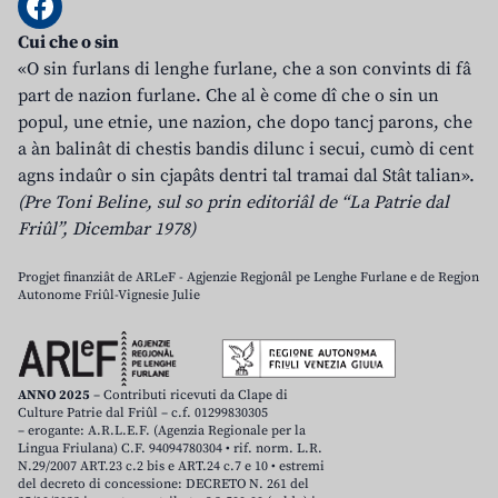
Cui che o sin
«O sin furlans di lenghe furlane, che a son convints di fâ
part de nazion furlane. Che al è come dî che o sin un
popul, une etnie, une nazion, che dopo tancj parons, che
a àn balinât di chestis bandis dilunc i secui, cumò di cent
agns indaûr o sin cjapâts dentri tal tramai dal Stât talian».
(Pre Toni Beline, sul so prin editoriâl de “La Patrie dal
Friûl”, Dicembar 1978)
Progjet finanziât de ARLeF - Agjenzie Regjonâl pe Lenghe Furlane e de Regjon
Autonome Friûl-Vignesie Julie
ANNO 2025
– Contributi ricevuti da Clape di
Culture Patrie dal Friûl – c.f. 01299830305
– erogante: A.R.L.E.F. (Agenzia Regionale per la
Lingua Friulana) C.F. 94094780304 • rif. norm. L.R.
N.29/2007 ART.23 c.2 bis e ART.24 c.7 e 10 • estremi
del decreto di concessione: DECRETO N. 261 del