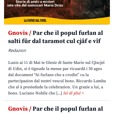
Gnovis /
Par che il popul furlan al
salti fûr dal taramot cul cjâf e vîf
Redazion
Lunis ai 11 di Mai te Glesie di Sante Marie sul Cjiscjel
di Udin, si è tignude la messe par ricuardâ i 50 agns
dal document “Ai furlans che a crodin” cu la
partecipazion dal nestri vescul bons. Riccardo Lamba
che al à presiedude la celebrazion. Un grazie a lui, a
bons. Luciano Nobile che […]
lei di plui +
Gnovis /
Par che il popul furlan al