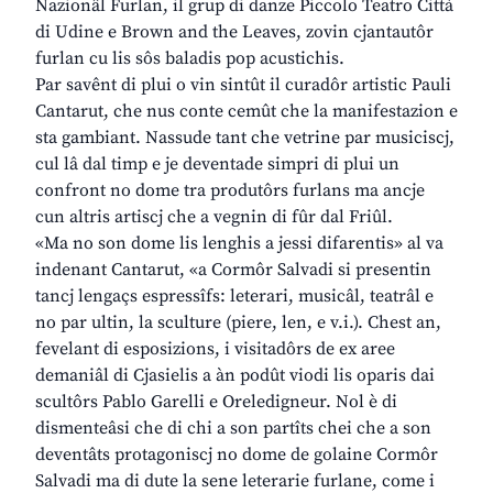
Nazionâl Furlan, il grup di danze Piccolo Teatro Città
di Udine e Brown and the Leaves, zovin cjantautôr
furlan cu lis sôs baladis pop acustichis.
Par savênt di plui o vin sintût il curadôr artistic Pauli
Cantarut, che nus conte cemût che la manifestazion e
sta gambiant. Nassude tant che vetrine par musiciscj,
cul lâ dal timp e je deventade simpri di plui un
confront no dome tra produtôrs furlans ma ancje
cun altris artiscj che a vegnin di fûr dal Friûl.
«Ma no son dome lis lenghis a jessi difarentis» al va
indenant Cantarut, «a Cormôr Salvadi si presentin
tancj lengaçs espressîfs: leterari, musicâl, teatrâl e
no par ultin, la sculture (piere, len, e v.i.). Chest an,
fevelant di esposizions, i visitadôrs de ex aree
demaniâl di Cjasielis a àn podût viodi lis oparis dai
scultôrs Pablo Garelli e Oreledigneur. Nol è di
dismenteâsi che di chi a son partîts chei che a son
deventâts protagoniscj no dome de golaine Cormôr
Salvadi ma di dute la sene leterarie furlane, come i