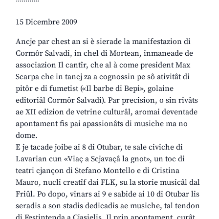
15 Dicembre 2009
Ancje par chest an si è sierade la manifestazion di
Cormôr Salvadi, in chel di Mortean, inmaneade de
associazion Il cantîr, che al à come president Max
Scarpa che in tancj za a cognossin pe sô ativitât di
pitôr e di fumetist («Il barbe di Bepi», golaine
editoriâl Cormôr Salvadi). Par precision, o sin rivâts
ae XII edizion de vetrine culturâl, aromai deventade
apontament fis pai apassionâts di musiche ma no
dome.
E je tacade joibe ai 8 di Otubar, te sale civiche di
Lavarian cun «Viaç a Scjavaçâ la gnot», un toc di
teatri cjançon di Stefano Montello e di Cristina
Mauro, nucli creatîf dai FLK, su la storie musicâl dal
Friûl. Po dopo, vinars ai 9 e sabide ai 10 di Otubar lis
seradis a son stadis dedicadis ae musiche, tal tendon
di Festintenda a Cjasielis. Il prin apontament, curât