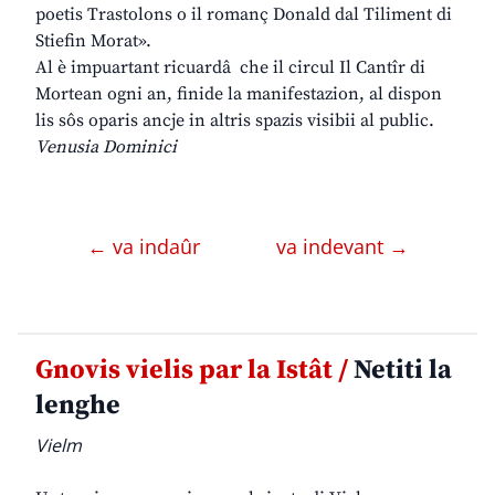
poetis Trastolons o il romanç Donald dal Tiliment di
Stiefin Morat».
Al è impuartant ricuardâ che il circul Il Cantîr di
Mortean ogni an, finide la manifestazion, al dispon
lis sôs oparis ancje in altris spazis visibii al public.
Venusia Dominici
← va indaûr
va indevant →
Gnovis vielis par la Istât /
Netiti la
lenghe
Vielm