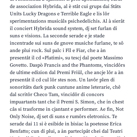
de associazion Hybrida, al è stât cui grups dai Stâts
Unîts Lucky Dragons e Terrible Eagle e lis lôr
sperimentazions musicâls psichedelichis. Al à sierât
il conciert Hybrida sound system, dj set furlan di
suns e visions. La seconde serade e je stade
incentrade sui suns de gnove musiche furlane, te sô
ande plui rock. Sul palc i Fîl e Fiar, che a àn
presentât il cd «Platimi», su tescj dal poete Massimo
Govetto. Daspò Francis and the Phantoms, vincidôrs
de ultime edizion dal Premi Friûl, che ancje lôr a àn
presentât il cd cul lôr stes non. Un lavôr plen di
sonoritâts dark punk cuntune anime leterarie, chê
dal scritôr Checo Tam, vincidôr di concors
impuartants tant che il Premi S. Simon, che in chest
câs si trasforme in cjantant e performer. Ae fin, Not
Only Noise, dj set di suns e rumôrs eletronics. Te
serade dai 11 si è esibide in bisiac la poetesse Erica
Benfatto; cun di plui, a àn partecipât chei dal Teatri