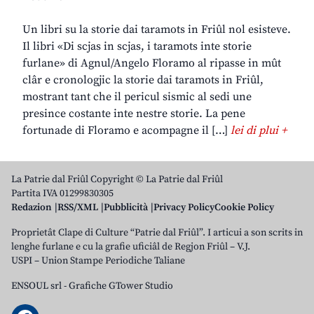
Un libri su la storie dai taramots in Friûl nol esisteve.
Il libri «Di scjas in scjas, i taramots inte storie
furlane» di Agnul/Angelo Floramo al ripasse in mût
clâr e cronologjic la storie dai taramots in Friûl,
mostrant tant che il pericul sismic al sedi une
presince costante inte nestre storie. La pene
fortunade di Floramo e acompagne il […]
lei di plui +
La Patrie dal Friûl Copyright © La Patrie dal Friûl
Partita IVA 01299830305
Redazion
RSS/XML
Pubblicità
Privacy Policy
Cookie Policy
Proprietât Clape di Culture “Patrie dal Friûl”. I articui a son scrits in
lenghe furlane e cu la grafie uficiâl de Regjon Friûl – V.J.
USPI – Union Stampe Periodiche Taliane
ENSOUL srl
-
Grafiche GTower Studio