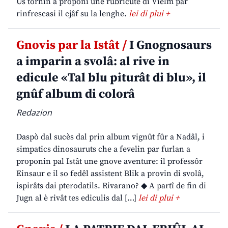
Us tornin a proponi une rubricute di Vielm par
rinfrescasi il cjâf su la lenghe.
lei di plui +
Gnovis par la Istât /
I Gnognosaurs
a imparin a svolâ: al rive in
edicule «Tal blu piturât di blu», il
gnûf album di colorâ
Redazion
Daspò dal sucès dal prin album vignût fûr a Nadâl, i
simpatics dinosauruts che a fevelin par furlan a
proponin pal Istât une gnove aventure: il professôr
Einsaur e il so fedêl assistent Blik a provin di svolâ,
ispirâts dai pterodatils. Rivarano? ◆ A partî de fin di
Jugn al è rivât tes ediculis dal […]
lei di plui +