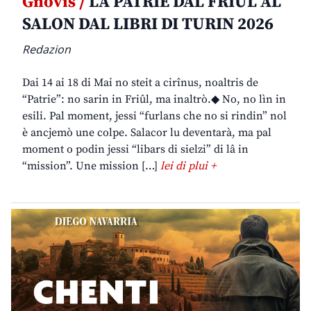
Gnovis /
LA PATRIE DAL FRIÛL AL
SALON DAL LIBRI DI TURIN 2026
Redazion
Dai 14 ai 18 di Mai no steit a cirînus, noaltris de
“Patrie”: no sarin in Friûl, ma inaltrò.◆ No, no lìn in
esili. Pal moment, jessi “furlans che no si rindin” nol
è ancjemò une colpe. Salacor lu deventarà, ma pal
moment o podin jessi “libars di sielzi” di lâ in
“mission”. Une mission […]
lei di plui +