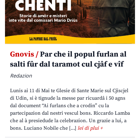
Gnovis /
Par che il popul furlan al
salti fûr dal taramot cul cjâf e vîf
Redazion
Lunis ai 11 di Mai te Glesie di Sante Marie sul Cjiscjel
di Udin, si è tignude la messe par ricuardâ i 50 agns
dal document “Ai furlans che a crodin” cu la
partecipazion dal nestri vescul bons. Riccardo Lamba
che al à presiedude la celebrazion. Un grazie a lui, a
bons. Luciano Nobile che […]
lei di plui +