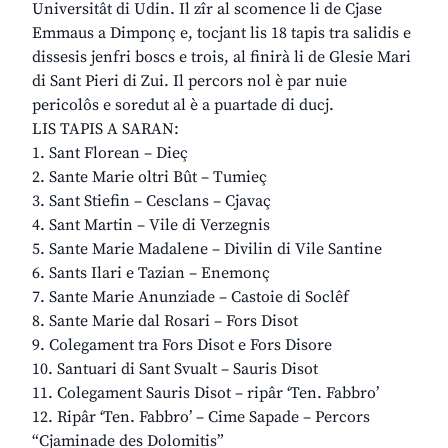
Universitât di Udin. Il zîr al scomence li de Cjase
Emmaus a Dimponç e, tocjant lis 18 tapis tra salidis e
dissesis jenfri boscs e trois, al finirà li de Glesie Mari
di Sant Pieri di Zui. Il percors nol è par nuie
pericolôs e soredut al è a puartade di ducj.
LIS TAPIS A SARAN:
1. Sant Florean – Dieç
2. Sante Marie oltri Bût – Tumieç
3. Sant Stiefin – Cesclans – Cjavaç
4. Sant Martin – Vile di Verzegnis
5. Sante Marie Madalene – Divilin di Vile Santine
6. Sants Ilari e Tazian – Enemonç
7. Sante Marie Anunziade – Castoie di Soclêf
8. Sante Marie dal Rosari – Fors Disot
9. Colegament tra Fors Disot e Fors Disore
10. Santuari di Sant Svualt – Sauris Disot
11. Colegament Sauris Disot – ripâr ‘Ten. Fabbro’
12. Ripâr ‘Ten. Fabbro’ – Cime Sapade – Percors
“Cjaminade des Dolomitis”