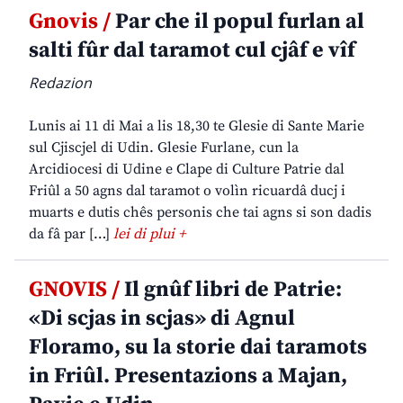
Gnovis /
Par che il popul furlan al
salti fûr dal taramot cul cjâf e vîf
Redazion
Lunis ai 11 di Mai a lis 18,30 te Glesie di Sante Marie
sul Cjiscjel di Udin. Glesie Furlane, cun la
Arcidiocesi di Udine e Clape di Culture Patrie dal
Friûl a 50 agns dal taramot o volìn ricuardâ ducj i
muarts e dutis chês personis che tai agns si son dadis
da fâ par […]
lei di plui +
GNOVIS /
Il gnûf libri de Patrie:
«Di scjas in scjas» di Agnul
Floramo, su la storie dai taramots
in Friûl. Presentazions a Majan,