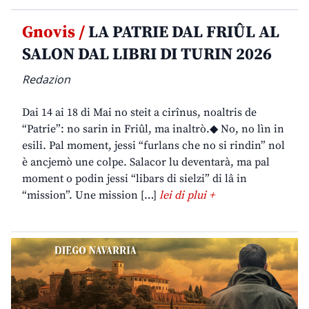
Gnovis /
LA PATRIE DAL FRIÛL AL
SALON DAL LIBRI DI TURIN 2026
Redazion
Dai 14 ai 18 di Mai no steit a cirînus, noaltris de
“Patrie”: no sarin in Friûl, ma inaltrò.◆ No, no lìn in
esili. Pal moment, jessi “furlans che no si rindin” nol
è ancjemò une colpe. Salacor lu deventarà, ma pal
moment o podin jessi “libars di sielzi” di lâ in
“mission”. Une mission […]
lei di plui +