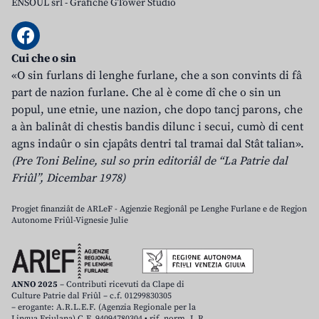
ENSOUL srl
-
Grafiche GTower Studio
Cui che o sin
«O sin furlans di lenghe furlane, che a son convints di fâ
part de nazion furlane. Che al è come dî che o sin un
popul, une etnie, une nazion, che dopo tancj parons, che
a àn balinât di chestis bandis dilunc i secui, cumò di cent
agns indaûr o sin cjapâts dentri tal tramai dal Stât talian».
(Pre Toni Beline, sul so prin editoriâl de “La Patrie dal
Friûl”, Dicembar 1978)
Progjet finanziât de ARLeF - Agjenzie Regjonâl pe Lenghe Furlane e de Regjon
Autonome Friûl-Vignesie Julie
ANNO 2025
– Contributi ricevuti da Clape di
Culture Patrie dal Friûl – c.f. 01299830305
– erogante: A.R.L.E.F. (Agenzia Regionale per la
Lingua Friulana) C.F. 94094780304 • rif. norm. L.R.