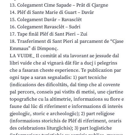
13. Colegament Cime Sapade – Prât di Cjargne
14. Plêf di Sante Marie di Guart – Davâr
15. Colegament Davâr – Ravasclêt
16. Colegament Ravasclêt – Sudri
17. Tape finâl Plêf di Sant Pieri – Zui
18. Trasferiment di Sant Pieri al parcament de “Cjase
Emmaus” di Dimponç.
LA VUIDE_ Il comitât al sta lavorant ae jessude dal
libri vuide che al vignarà dât fûr a ducj i pelegrins
che a fasaran cheste esperience. Te publicazion par
ogni tape a saran segnaladis: 1) part tecniche
(indicazions des dificoltâts, dal timp che al covente
pal percors, conseis pai vistîts di metisi, une cjartine
topografiche cu la altimetrie, informazions su flore e
faune dal lûc di riferiment e informazions di interès
gjeologjic, storic e archeologjic); 2) part religjose
(informazions storichis de Plêf di riferiment, oraris
des celebrazions liturgjichis); 3) part logjistiche