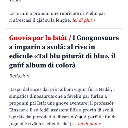
Us tornin a proponi une rubricute di Vielm par
rinfrescasi il cjâf su la lenghe.
lei di plui +
Gnovis par la Istât /
I Gnognosaurs
a imparin a svolâ: al rive in
edicule «Tal blu piturât di blu», il
gnûf album di colorâ
Redazion
Daspò dal sucès dal prin album vignût fûr a Nadâl, i
simpatics dinosauruts che a fevelin par furlan a
proponin pal Istât une gnove aventure: il professôr
Einsaur e il so fedêl assistent Blik a provin di svolâ,
ispirâts dai pterodatils. Rivarano? ◆ A partî de fin di
Jugn al è rivât tes ediculis dal […]
lei di plui +