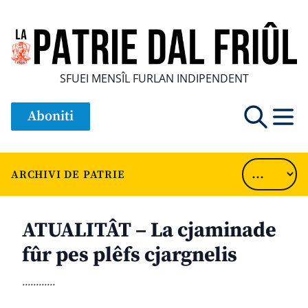
SFUEI MENSÎL FURLAN INDIPENDENT
Aboniti
ARCHIVI DE PATRIE
ATUALITÂT – La cjaminade
fûr pes plêfs cjargnelis
............