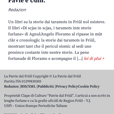
Pavie e Udin.
Redazion
Un libri su la storie dai taramots in Friûl nol esisteve.
Il libri «Di scjas in scjas, i taramots inte storie
furlane» di Agnul/Angelo Floramo al ripasse in mût
clâr e cronologjic la storie dai taramots in Friûl,
mostrant tant che il pericul sismic al sedi une
presince costante inte nestre storie. La pene
fortunade di Floramo e acompagne il […]
lei di plui +
La Patrie dal Friûl Copyright © La Patrie dal Friûl
Partita IVA 01299830305
Redazion
RSS/XML
Pubblicità
Privacy Policy
Cookie Policy
Proprietât Clape di Culture “Patrie dal Friûl”. I articui a son scrits in
lenghe furlane e cu la grafie uficiâl de Regjon Friûl – V.J.
USPI – Union Stampe Periodiche Taliane