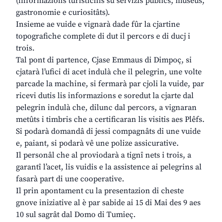
(informazions turistichis su servizis publics, museus,
gastronomie e curiositâts).
Insieme ae vuide e vignarà dade fûr la cjartine
topografiche complete di dut il percors e di ducj i
trois.
Tal pont di partence, Cjase Emmaus di Dimpoç, si
cjatarà l’ufici di acet indulà che il pelegrin, une volte
parcade la machine, si fermarà par cjoli la vuide, par
ricevi dutis lis informazions e soredut la cjarte dal
pelegrin indulà che, dilunc dal percors, a vignaran
metûts i timbris che a certificaran lis visitis aes Plêfs.
Si podarà domandâ di jessi compagnâts di une vuide
e, paiant, si podarà vê une polize assicurative.
Il personâl che al proviodarà a tignî nets i trois, a
garantî l’acet, lis vuidis e la assistence ai pelegrins al
fasarà part di une cooperative.
Il prin apontament cu la presentazion di cheste
gnove iniziative al è par sabide ai 15 di Mai des 9 aes
10 sul sagrât dal Domo di Tumieç.