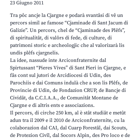
23 Giugno 2011
Tra pôc ancje la Cjargne e podarà svantâsi di vê un
percors simil ae famose “Cjaminade di Sant Jacum di
Galizie”. Un percors, chel de “Cjaminade des Plêfs”,
di spiritualitât, di valôrs di fede, di culture, di
patrimoni storic e archeologjic che al valorizarà lis
undis plêfs cjargnelis.
La idee, nassude inte Arciconfraternite dal
Spirtussant “Pieres Vives” di Sant Pieri in Cjargne, e
fâs cont sul jutori de Arcidiocesi di Udin, des
Parochiis e dai Comuns indulà che a son lis Plêfs, de
Provincie di Udin, de Fondazion CRUP, de Bancje di
Cividât, da C.C.I.A.A., de Comunitât Montane de
Cjargne e di altris ents e associazions.
Il percors, di cirche 250 km, al è stât studiât e metût
adun tra il 2009 e il 2010 de Arciconfraternite, cu la
colaborazion dal CAI, dal Cuarp Forestâl, dai Scouts,
de Protezion Civîl, dal Socors Alpin, des Pro loco e de