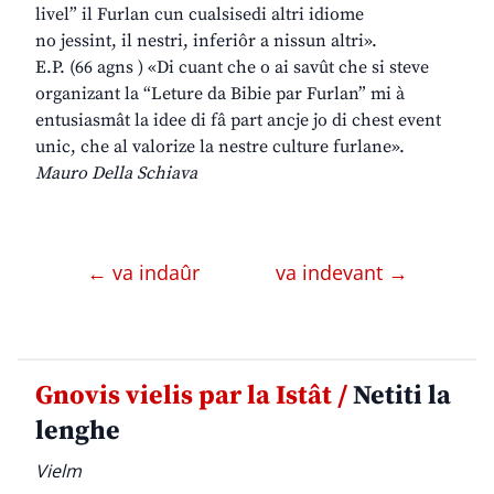
livel” il Furlan cun cualsisedi altri idiome
no jessint, il nestri, inferiôr a nissun altri».
E.P. (66 agns ) «Di cuant che o ai savût che si steve
organizant la “Leture da Bibie par Furlan” mi à
entusiasmât la idee di fâ part ancje jo di chest event
unic, che al valorize la nestre culture furlane».
Mauro Della Schiava
← va indaûr
va indevant →
Gnovis vielis par la Istât /
Netiti la
lenghe
Vielm