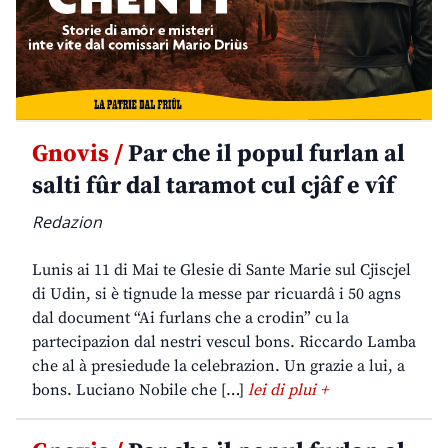
Gnovis /
Par che il popul furlan al
salti fûr dal taramot cul cjâf e vîf
Redazion
Lunis ai 11 di Mai te Glesie di Sante Marie sul Cjiscjel
di Udin, si è tignude la messe par ricuardâ i 50 agns
dal document “Ai furlans che a crodin” cu la
partecipazion dal nestri vescul bons. Riccardo Lamba
che al à presiedude la celebrazion. Un grazie a lui, a
bons. Luciano Nobile che […]
lei di plui +