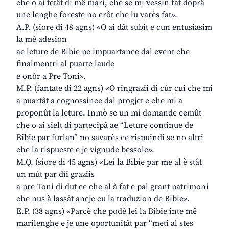
che o ai tetât di mê mari, che se mi vessin fat doprâ
une lenghe foreste no crôt che lu varès fat».
A.P. (siore di 48 agns) «O ai dât subit e cun entusiasim
la mê adesion
ae leture de Bibie pe impuartance dal event che
finalmentri al puarte laude
e onôr a Pre Toni».
M.P. (fantate di 22 agns) «O ringrazii di cûr cui che mi
a puartât a cognossince dal progjet e che mi a
proponût la leture. Inmò se un mi domande cemût
che o ai sielt di partecipâ ae “Leture continue de
Bibie par furlan” no savarès ce rispuindi se no altri
che la rispueste e je vignude bessole».
M.Q. (siore di 45 agns) «Lei la Bibie par me al è stât
un mût par dîi graziis
a pre Toni di dut ce che al à fat e pal grant patrimoni
che nus à lassât ancje cu la traduzion de Bibie».
E.P. (38 agns) «Parcè che podê lei la Bibie inte mê
marilenghe e je une oportunitât par “meti al stes