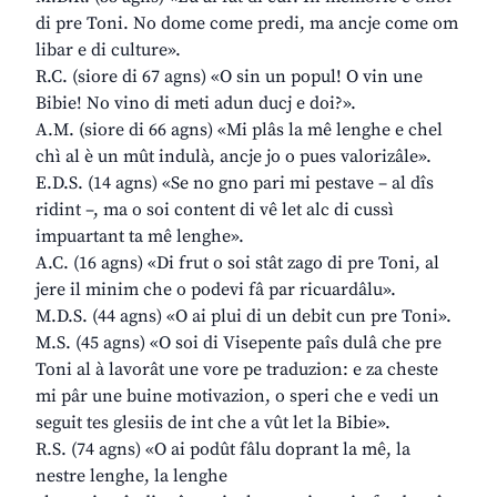
di pre Toni. No dome come predi, ma ancje come om
libar e di culture».
R.C. (siore di 67 agns) «O sin un popul! O vin une
Bibie! No vino di meti adun ducj e doi?».
A.M. (siore di 66 agns) «Mi plâs la mê lenghe e chel
chì al è un mût indulà, ancje jo o pues valorizâle».
E.D.S. (14 agns) «Se no gno pari mi pestave – al dîs
ridint –, ma o soi content di vê let alc di cussì
impuartant ta mê lenghe».
A.C. (16 agns) «Di frut o soi stât zago di pre Toni, al
jere il minim che o podevi fâ par ricuardâlu».
M.D.S. (44 agns) «O ai plui di un debit cun pre Toni».
M.S. (45 agns) «O soi di Visepente paîs dulâ che pre
Toni al à lavorât une vore pe traduzion: e za cheste
mi pâr une buine motivazion, o speri che e vedi un
seguit tes glesiis de int che a vût let la Bibie».
R.S. (74 agns) «O ai podût fâlu doprant la mê, la
nestre lenghe, la lenghe