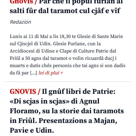
Gnovis /
Par che il popul furlan al
salti fûr dal taramot cul cjâf e vîf
Redazion
Lunis ai 11 di Mai a lis 18,30 te Glesie di Sante Marie
sul Cjiscjel di Udin. Glesie Furlane, cun la
Arcidiocesi di Udine e Clape di Culture Patrie dal
Friûl a 50 agns dal taramot o volìn ricuardâ ducj i
muarts e dutis chês personis che tai agns si son dadis
da fâ par […]
lei di plui +
GNOVIS /
Il gnûf libri de Patrie:
«Di scjas in scjas» di Agnul
Floramo, su la storie dai taramots
in Friûl. Presentazions a Majan,
Pavie e Udin.