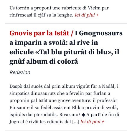
Us tornin a proponi une rubricute di Vielm par
rinfrescasi il cjâf su la lenghe.
lei di plui +
Gnovis par la Istât /
I Gnognosaurs
a imparin a svolâ: al rive in
edicule «Tal blu piturât di blu», il
gnûf album di colorâ
Redazion
Daspò dal sucès dal prin album vignût fûr a Nadâl, i
simpatics dinosauruts che a fevelin par furlan a
proponin pal Istât une gnove aventure: il professôr
Einsaur e il so fedêl assistent Blik a provin di svolâ,
ispirâts dai pterodatils. Rivarano? ◆ A partî de fin di
Jugn al è rivât tes ediculis dal […]
lei di plui +