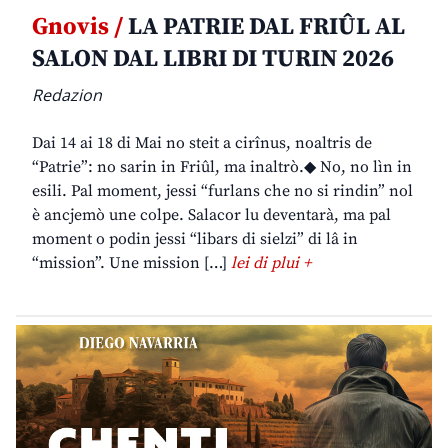
Gnovis /
LA PATRIE DAL FRIÛL AL
SALON DAL LIBRI DI TURIN 2026
Redazion
Dai 14 ai 18 di Mai no steit a cirînus, noaltris de
“Patrie”: no sarin in Friûl, ma inaltrò.◆ No, no lìn in
esili. Pal moment, jessi “furlans che no si rindin” nol
è ancjemò une colpe. Salacor lu deventarà, ma pal
moment o podin jessi “libars di sielzi” di lâ in
“mission”. Une mission […]
lei di plui +