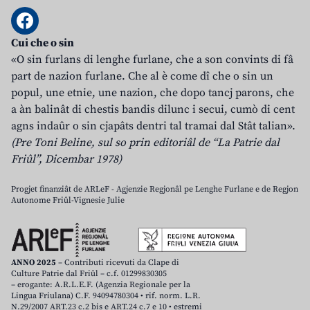
Cui che o sin
«O sin furlans di lenghe furlane, che a son convints di fâ
part de nazion furlane. Che al è come dî che o sin un
popul, une etnie, une nazion, che dopo tancj parons, che
a àn balinât di chestis bandis dilunc i secui, cumò di cent
agns indaûr o sin cjapâts dentri tal tramai dal Stât talian».
(Pre Toni Beline, sul so prin editoriâl de “La Patrie dal
Friûl”, Dicembar 1978)
Progjet finanziât de ARLeF - Agjenzie Regjonâl pe Lenghe Furlane e de Regjon
Autonome Friûl-Vignesie Julie
ANNO 2025
– Contributi ricevuti da Clape di
Culture Patrie dal Friûl – c.f. 01299830305
– erogante: A.R.L.E.F. (Agenzia Regionale per la
Lingua Friulana) C.F. 94094780304 • rif. norm. L.R.
N.29/2007 ART.23 c.2 bis e ART.24 c.7 e 10 • estremi