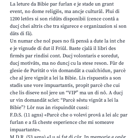
La leture da Bibie par furlan e je stade un grant
event, no dome religjôs, ma ancje culturâl. Plui di
1200 letôrs si son ridûts disponibii (cence contâ a
ducj chei altris che tra sigurece e organizazion si son
dâts di fâ).
Un numar che nol pues no fâ pensâ a dute la int che
e je vignude di dut il Friûl. Baste cjalâ il libri des
firmês par rindisi cont. Ducj volontaris e soredut,
ducj motivâts, ma no duncj cu la stese reson. Fûr de
glesie de Puritât o vin domandât a cualchidun, parcè
che al jere vignût a lei la Bibie. Lis rispuestis a son
stadis une vore impuartantis, propit parcè che cui
che lis diseve nol jere un “VIP” ma un di nô. A ducj
ur vin domandât sclet: “Parcè sêstu vignût a lei la
Bibie”? Lôr nus àn rispuindût cussì:
F.D.S. (11 agns) «Parcè che o volevi provâ a lei alc par
furlan e a fâ cheste esperience che mi someave
impuartante».
M.D.R. (53 agns) «Lu ai fat di cûr. In memorie e onôr