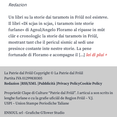
Redazion
Un libri su la storie dai taramots in Friûl nol esisteve.
Il libri «Di scjas in scjas, i taramots inte storie
furlane» di Agnul/Angelo Floramo al ripasse in mût
clâr e cronologjic la storie dai taramots in Friûl,
mostrant tant che il pericul sismic al sedi une
presince costante inte nestre storie. La pene
fortunade di Floramo e acompagne il […]
lei di plui +
La Patrie dal Friûl Copyright © La Patrie dal Friûl
Partita IVA 01299830305
Redazion
RSS/XML
Pubblicità
Privacy Policy
Cookie Policy
Proprietât Clape di Culture “Patrie dal Friûl”. I articui a son scrits in
lenghe furlane e cu la grafie uficiâl de Regjon Friûl – V.J.
USPI – Union Stampe Periodiche Taliane
ENSOUL srl
-
Grafiche GTower Studio