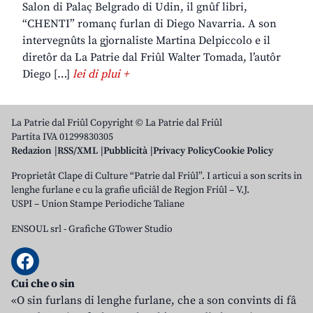
Salon di Palaç Belgrado di Udin, il gnûf libri,
“CHENTI” romanç furlan di Diego Navarria. A son
intervegnûts la gjornaliste Martina Delpiccolo e il
diretôr da La Patrie dal Friûl Walter Tomada, l’autôr
Diego […]
lei di plui +
La Patrie dal Friûl Copyright © La Patrie dal Friûl
Partita IVA 01299830305
Redazion
RSS/XML
Pubblicità
Privacy Policy
Cookie Policy
Proprietât Clape di Culture “Patrie dal Friûl”. I articui a son scrits in
lenghe furlane e cu la grafie uficiâl de Regjon Friûl – V.J.
USPI – Union Stampe Periodiche Taliane
ENSOUL srl
-
Grafiche GTower Studio
Cui che o sin
«O sin furlans di lenghe furlane, che a son convints di fâ