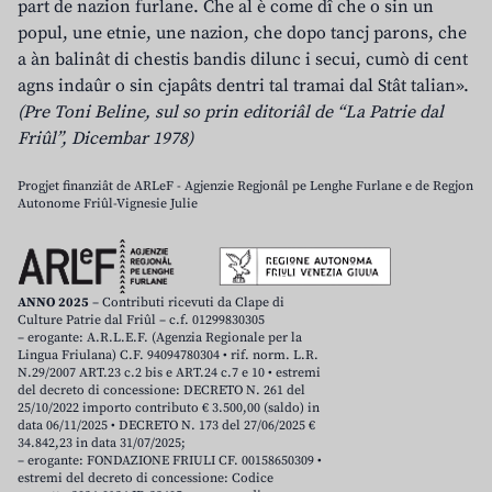
part de nazion furlane. Che al è come dî che o sin un
popul, une etnie, une nazion, che dopo tancj parons, che
a àn balinât di chestis bandis dilunc i secui, cumò di cent
agns indaûr o sin cjapâts dentri tal tramai dal Stât talian».
(Pre Toni Beline, sul so prin editoriâl de “La Patrie dal
Friûl”, Dicembar 1978)
Progjet finanziât de ARLeF - Agjenzie Regjonâl pe Lenghe Furlane e de Regjon
Autonome Friûl-Vignesie Julie
ANNO 2025
– Contributi ricevuti da Clape di
Culture Patrie dal Friûl – c.f. 01299830305
– erogante: A.R.L.E.F. (Agenzia Regionale per la
Lingua Friulana) C.F. 94094780304 • rif. norm. L.R.
N.29/2007 ART.23 c.2 bis e ART.24 c.7 e 10 • estremi
del decreto di concessione: DECRETO N. 261 del
25/10/2022 importo contributo € 3.500,00 (saldo) in
data 06/11/2025 • DECRETO N. 173 del 27/06/2025 €
34.842,23 in data 31/07/2025;
– erogante: FONDAZIONE FRIULI CF. 00158650309 •
estremi del decreto di concessione: Codice