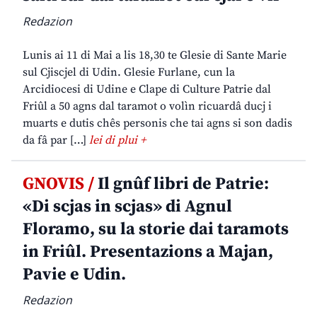
Redazion
Lunis ai 11 di Mai a lis 18,30 te Glesie di Sante Marie
sul Cjiscjel di Udin. Glesie Furlane, cun la
Arcidiocesi di Udine e Clape di Culture Patrie dal
Friûl a 50 agns dal taramot o volìn ricuardâ ducj i
muarts e dutis chês personis che tai agns si son dadis
da fâ par […]
lei di plui +
GNOVIS /
Il gnûf libri de Patrie:
«Di scjas in scjas» di Agnul
Floramo, su la storie dai taramots
in Friûl. Presentazions a Majan,
Pavie e Udin.
Redazion