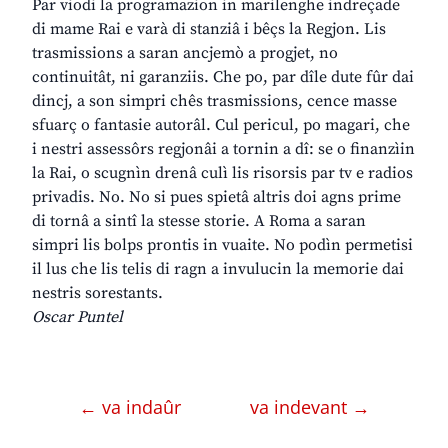
Par viodi la programazion in marilenghe indreçade
di mame Rai e varà di stanziâ i bêçs la Regjon. Lis
trasmissions a saran ancjemò a progjet, no
continuitât, ni garanziis. Che po, par dîle dute fûr dai
dincj, a son simpri chês trasmissions, cence masse
sfuarç o fantasie autorâl. Cul pericul, po magari, che
i nestri assessôrs regjonâi a tornin a dî: se o finanzìin
la Rai, o scugnìn drenâ culì lis risorsis par tv e radios
privadis. No. No si pues spietâ altris doi agns prime
di tornâ a sintî la stesse storie. A Roma a saran
simpri lis bolps prontis in vuaite. No podìn permetisi
il lus che lis telis di ragn a invulucin la memorie dai
nestris sorestants.
Oscar Puntel
← va indaûr
va indevant →