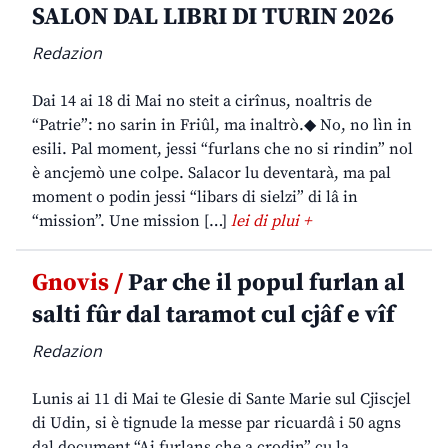
SALON DAL LIBRI DI TURIN 2026
Redazion
Dai 14 ai 18 di Mai no steit a cirînus, noaltris de
“Patrie”: no sarin in Friûl, ma inaltrò.◆ No, no lìn in
esili. Pal moment, jessi “furlans che no si rindin” nol
è ancjemò une colpe. Salacor lu deventarà, ma pal
moment o podin jessi “libars di sielzi” di lâ in
“mission”. Une mission […]
lei di plui +
Gnovis /
Par che il popul furlan al
salti fûr dal taramot cul cjâf e vîf
Redazion
Lunis ai 11 di Mai te Glesie di Sante Marie sul Cjiscjel
di Udin, si è tignude la messe par ricuardâ i 50 agns
dal document “Ai furlans che a crodin” cu la