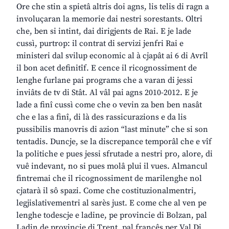
Ore che stin a spietâ altris doi agns, lis telis di ragn a
involuçaran la memorie dai nestri sorestants. Oltri
che, ben si intint, dai dirigjents de Rai. E je lade
cussì, purtrop: il contrat di servizi jenfri Rai e
ministeri dal svilup economic al à cjapât ai 6 di Avrîl
il bon acet definitîf. E cence il ricognossiment de
lenghe furlane pai programs che a varan di jessi
inviâts de tv di Stât. Al vâl pai agns 2010-2012. E je
lade a finî cussì come che o vevin za ben ben nasât
che e las a finî, di là des rassicurazions e da lis
pussibilis manovris di azion “last minute” che si son
tentadis. Duncje, se la discrepance temporâl che e vîf
la politiche e pues jessi sfrutade a nestri pro, alore, di
vuê indevant, no si pues molâ plui il vues. Almancul
fintremai che il ricognossiment de marilenghe nol
cjatarà il sô spazi. Come che costituzionalmentri,
legjislativementri al sarès just. E come che al ven pe
lenghe todescje e ladine, pe provincie di Bolzan, pal
Ladin de provincie di Trent, pal francês per Val Di