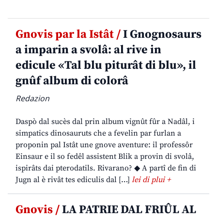
Gnovis par la Istât /
I Gnognosaurs
a imparin a svolâ: al rive in
edicule «Tal blu piturât di blu», il
gnûf album di colorâ
Redazion
Daspò dal sucès dal prin album vignût fûr a Nadâl, i
simpatics dinosauruts che a fevelin par furlan a
proponin pal Istât une gnove aventure: il professôr
Einsaur e il so fedêl assistent Blik a provin di svolâ,
ispirâts dai pterodatils. Rivarano? ◆ A partî de fin di
Jugn al è rivât tes ediculis dal […]
lei di plui +
Gnovis /
LA PATRIE DAL FRIÛL AL