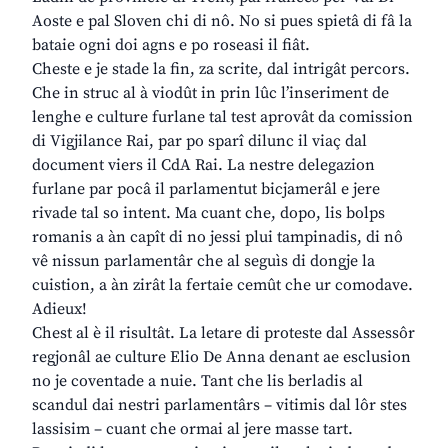
Aoste e pal Sloven chi di nô. No si pues spietâ di fâ la
bataie ogni doi agns e po roseasi il fiât.
Cheste e je stade la fin, za scrite, dal intrigât percors.
Che in struc al à viodût in prin lûc l’inseriment de
lenghe e culture furlane tal test aprovât da comission
di Vigjilance Rai, par po sparî dilunc il viaç dal
document viers il CdA Rai. La nestre delegazion
furlane par pocâ il parlamentut bicjamerâl e jere
rivade tal so intent. Ma cuant che, dopo, lis bolps
romanis a àn capît di no jessi plui tampinadis, di nô
vê nissun parlamentâr che al seguìs di dongje la
cuistion, a àn zirât la fertaie cemût che ur comodave.
Adieux!
Chest al è il risultât. La letare di proteste dal Assessôr
regjonâl ae culture Elio De Anna denant ae esclusion
no je coventade a nuie. Tant che lis berladis al
scandul dai nestri parlamentârs – vitimis dal lôr stes
lassisim – cuant che ormai al jere masse tart.