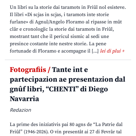
Un libri su la storie dai taramots in Friûl nol esisteve.
Il libri «Di scjas in scjas, i taramots inte storie
furlane» di Agnul/Angelo Floramo al ripasse in mût
clâr e cronologjic la storie dai taramots in Friûl,
mostrant tant che il pericul sismic al sedi une
presince costante inte nestre storie. La pene
fortunade di Floramo e acompagne il […]
lei di plui +
Fotografiis /
Tante int e
partecipazion ae presentazion dal
gnûf libri, “CHENTI” di Diego
Navarria
Redazion
La prime des iniziativis pai 80 agns de “La Patrie dal
Friûl” (1946-2026). O vin presentât ai 27 di Fevrâr tal