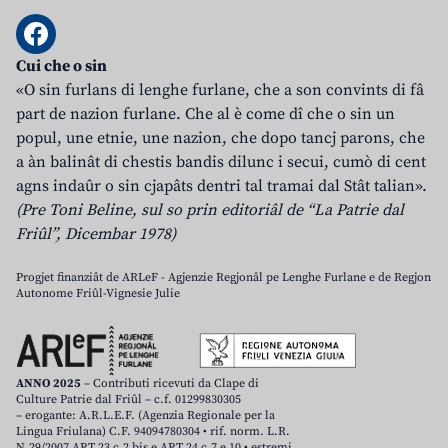
Cui che o sin
«O sin furlans di lenghe furlane, che a son convints di fâ
part de nazion furlane. Che al è come dî che o sin un
popul, une etnie, une nazion, che dopo tancj parons, che
a àn balinât di chestis bandis dilunc i secui, cumò di cent
agns indaûr o sin cjapâts dentri tal tramai dal Stât talian».
(Pre Toni Beline, sul so prin editoriâl de “La Patrie dal
Friûl”, Dicembar 1978)
Progjet finanziât de ARLeF - Agjenzie Regjonâl pe Lenghe Furlane e de Regjon
Autonome Friûl-Vignesie Julie
ANNO 2025
– Contributi ricevuti da Clape di
Culture Patrie dal Friûl – c.f. 01299830305
– erogante: A.R.L.E.F. (Agenzia Regionale per la
Lingua Friulana) C.F. 94094780304 • rif. norm. L.R.
N.29/2007 ART.23 c.2 bis e ART.24 c.7 e 10 • estremi