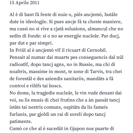
15 Aprile 2011
Al è di bant fâ fente di nuie o, piês ancjemò, butâle
dute in ideologjie. Si pues ancje fâ ta cheste maniere,
ma cussì no si rive a cjatâ soluzions, almancul che no
sedin di fonde: sì o no ae energjie nucleâr. Par ducj,
par dut e par simpri.
In Friûl al è ancjemò vîf il ricuart di Cernobil.
Pensait al numar dai muarts pes conseguencis dal nûl
radioatîf, dopo tancj agns, no in Russie, ma chi di
noaltris, massime in mont, te zone di Tarvis, tra chei
de forestâl e des aziendis sanitariis, mandâts a fâ
controi e rilêfs tai boscs.
No dome, la tragjedie nucleâr, le vin vude denant dai
voi, su lis musis di chei frutins che a àn passât tancj
istâts tai nestris comuns, ospitâts da lis fameis
furlanis, par gjoldi un rai di soreli dopo tancj
patiments.
Cumò ce che al è sucedût in Gjapon nus puarte di