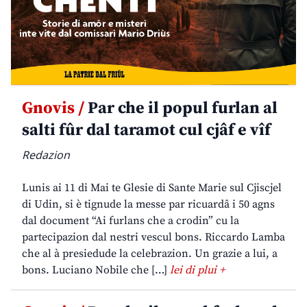
Gnovis /
Par che il popul furlan al
salti fûr dal taramot cul cjâf e vîf
Redazion
Lunis ai 11 di Mai te Glesie di Sante Marie sul Cjiscjel
di Udin, si è tignude la messe par ricuardâ i 50 agns
dal document “Ai furlans che a crodin” cu la
partecipazion dal nestri vescul bons. Riccardo Lamba
che al à presiedude la celebrazion. Un grazie a lui, a
bons. Luciano Nobile che […]
lei di plui +