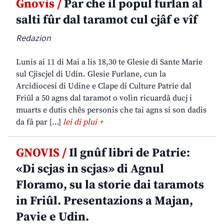
Gnovis /
Par che il popul furlan al
salti fûr dal taramot cul cjâf e vîf
Redazion
Lunis ai 11 di Mai a lis 18,30 te Glesie di Sante Marie
sul Cjiscjel di Udin. Glesie Furlane, cun la
Arcidiocesi di Udine e Clape di Culture Patrie dal
Friûl a 50 agns dal taramot o volìn ricuardâ ducj i
muarts e dutis chês personis che tai agns si son dadis
da fâ par […]
lei di plui +
GNOVIS /
Il gnûf libri de Patrie:
«Di scjas in scjas» di Agnul
Floramo, su la storie dai taramots
in Friûl. Presentazions a Majan,
Pavie e Udin.