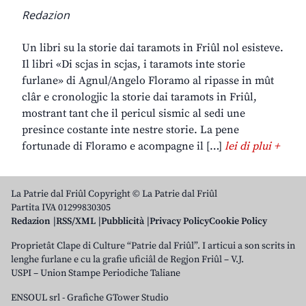
Redazion
Un libri su la storie dai taramots in Friûl nol esisteve.
Il libri «Di scjas in scjas, i taramots inte storie
furlane» di Agnul/Angelo Floramo al ripasse in mût
clâr e cronologjic la storie dai taramots in Friûl,
mostrant tant che il pericul sismic al sedi une
presince costante inte nestre storie. La pene
fortunade di Floramo e acompagne il […]
lei di plui +
La Patrie dal Friûl Copyright © La Patrie dal Friûl
Partita IVA 01299830305
Redazion
RSS/XML
Pubblicità
Privacy Policy
Cookie Policy
Proprietât Clape di Culture “Patrie dal Friûl”. I articui a son scrits in
lenghe furlane e cu la grafie uficiâl de Regjon Friûl – V.J.
USPI – Union Stampe Periodiche Taliane
ENSOUL srl
-
Grafiche GTower Studio