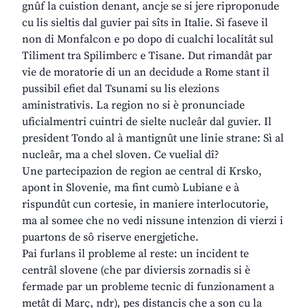
gnûf la cuistion denant, ancje se si jere riproponude
cu lis sieltis dal guvier pai sîts in Italie. Si faseve il
non di Monfalcon e po dopo di cualchi localitât sul
Tiliment tra Spilimberc e Tisane. Dut rimandât par
vie de moratorie di un an decidude a Rome stant il
pussibil efiet dal Tsunami su lis elezions
aministrativis. La region no si è pronunciade
uficialmentri cuintri de sielte nucleâr dal guvier. Il
president Tondo al à mantignût une linie strane: Sì al
nucleâr, ma a chel sloven. Ce vuelial dî?
Une partecipazion de region ae central di Krsko,
apont in Slovenie, ma fint cumò Lubiane e à
rispundût cun cortesie, in maniere interlocutorie,
ma al somee che no vedi nissune intenzion di vierzi i
puartons de sô riserve energjetiche.
Pai furlans il probleme al reste: un incident te
centrâl slovene (che par diviersis zornadis si è
fermade par un probleme tecnic di funzionament a
metât di Març, ndr), pes distancis che a son cu la