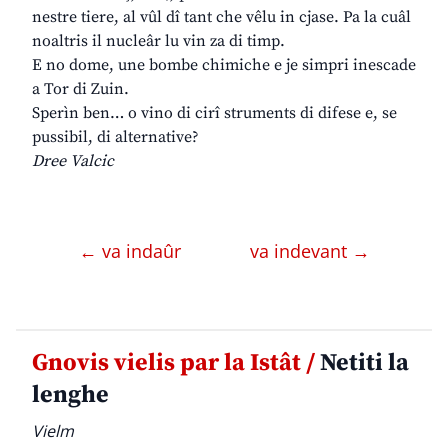
nestre tiere, al vûl dî tant che vêlu in cjase. Pa la cuâl
noaltris il nucleâr lu vin za di timp.
E no dome, une bombe chimiche e je simpri inescade
a Tor di Zuin.
Sperìn ben… o vino di cirî struments di difese e, se
pussibil, di alternative?
Dree Valcic
← va indaûr
va indevant →
Gnovis vielis par la Istât /
Netiti la
lenghe
Vielm