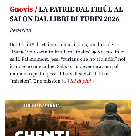
Gnovis /
LA PATRIE DAL FRIÛL AL
SALON DAL LIBRI DI TURIN 2026
Redazion
Dai 14 ai 18 di Mai no steit a cirînus, noaltris de
“Patrie”: no sarin in Friûl, ma inaltrò.◆ No, no lìn in
esili. Pal moment, jessi “furlans che no si rindin” nol
è ancjemò une colpe. Salacor lu deventarà, ma pal
moment o podin jessi “libars di sielzi” di lâ in
“mission”. Une mission […]
lei di plui +