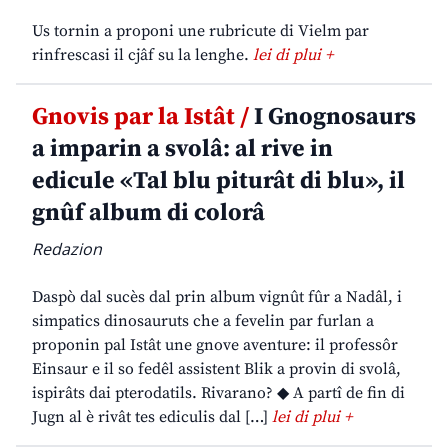
Us tornin a proponi une rubricute di Vielm par
rinfrescasi il cjâf su la lenghe.
lei di plui +
Gnovis par la Istât /
I Gnognosaurs
a imparin a svolâ: al rive in
edicule «Tal blu piturât di blu», il
gnûf album di colorâ
Redazion
Daspò dal sucès dal prin album vignût fûr a Nadâl, i
simpatics dinosauruts che a fevelin par furlan a
proponin pal Istât une gnove aventure: il professôr
Einsaur e il so fedêl assistent Blik a provin di svolâ,
ispirâts dai pterodatils. Rivarano? ◆ A partî de fin di
Jugn al è rivât tes ediculis dal […]
lei di plui +