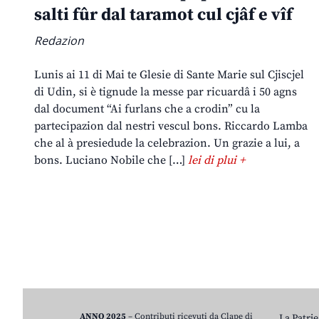
salti fûr dal taramot cul cjâf e vîf
Redazion
Lunis ai 11 di Mai te Glesie di Sante Marie sul Cjiscjel
di Udin, si è tignude la messe par ricuardâ i 50 agns
dal document “Ai furlans che a crodin” cu la
partecipazion dal nestri vescul bons. Riccardo Lamba
che al à presiedude la celebrazion. Un grazie a lui, a
bons. Luciano Nobile che […]
lei di plui +
ANNO 2025
– Contributi ricevuti da Clape di
La Patrie