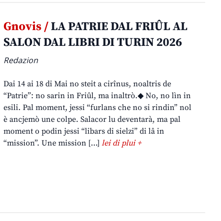
Gnovis /
LA PATRIE DAL FRIÛL AL
SALON DAL LIBRI DI TURIN 2026
Redazion
Dai 14 ai 18 di Mai no steit a cirînus, noaltris de
“Patrie”: no sarin in Friûl, ma inaltrò.◆ No, no lìn in
esili. Pal moment, jessi “furlans che no si rindin” nol
è ancjemò une colpe. Salacor lu deventarà, ma pal
moment o podin jessi “libars di sielzi” di lâ in
“mission”. Une mission […]
lei di plui +