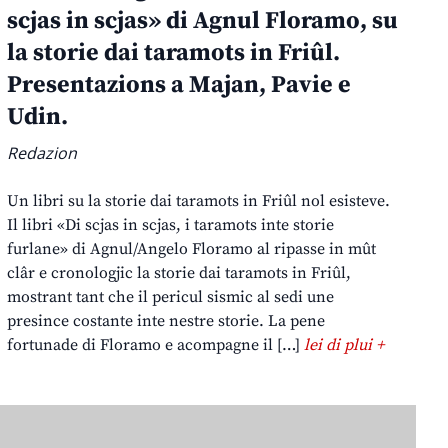
scjas in scjas» di Agnul Floramo, su
la storie dai taramots in Friûl.
Presentazions a Majan, Pavie e
Udin.
Redazion
Un libri su la storie dai taramots in Friûl nol esisteve.
Il libri «Di scjas in scjas, i taramots inte storie
furlane» di Agnul/Angelo Floramo al ripasse in mût
clâr e cronologjic la storie dai taramots in Friûl,
mostrant tant che il pericul sismic al sedi une
presince costante inte nestre storie. La pene
fortunade di Floramo e acompagne il […]
lei di plui +