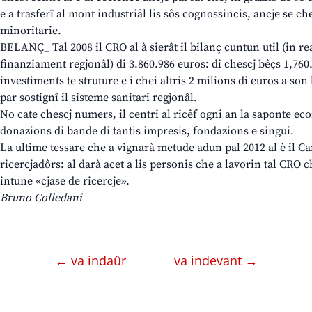
e a trasferî al mont industriâl lis sôs cognossincis, ancje se c
minoritarie.
BELANÇ_ Tal 2008 il CRO al à sierât il bilanç cuntun util (in rea
finanziament regjonâl) di 3.860.986 euros: di chescj bêçs 1,760.
investiments te struture e i chei altris 2 milions di euros a son l
par sostignî il sisteme sanitari regjonâl.
No cate chescj numers, il centri al ricêf ogni an la saponte ec
donazions di bande di tantis impresis, fondazions e singui.
La ultime tessare che a vignarà metude adun pal 2012 al è il Ca
ricercjadôrs: al darà acet a lis personis che a lavorin tal CRO 
intune «cjase de ricercje».
Bruno Colledani
← va indaûr
va indevant →