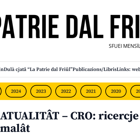
SFUEI MENSÎL F
in
Dulà cjatâ “La Patrie dal Friûl”
Publicazions/Libris
Links: web
2024
2023
2022
2021
2020
2
ATUALITÂT – CRO: ricercje 
malât