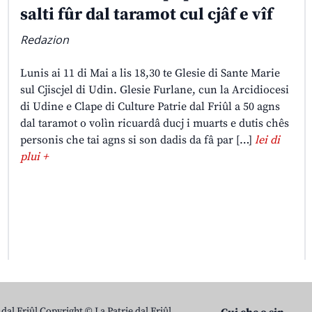
salti fûr dal taramot cul cjâf e vîf
Redazion
Lunis ai 11 di Mai a lis 18,30 te Glesie di Sante Marie
sul Cjiscjel di Udin. Glesie Furlane, cun la Arcidiocesi
di Udine e Clape di Culture Patrie dal Friûl a 50 agns
dal taramot o volìn ricuardâ ducj i muarts e dutis chês
personis che tai agns si son dadis da fâ par […]
lei di
plui +
 dal Friûl Copyright © La Patrie dal Friûl