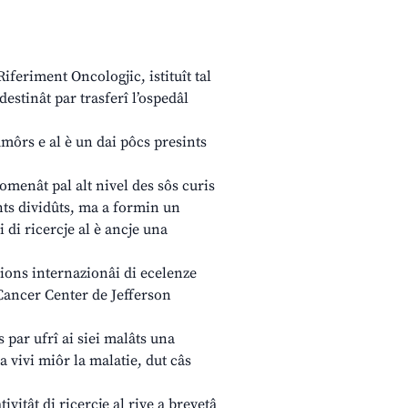
 Riferiment Oncologjic, istituît tal
destinât par trasferî l’ospedâl
umôrs e al è un dai pôcs presints
ât pal alt nivel des sôs curis
onts dividûts, ma a formin un
i di ricercje al è ancje una
uzions internazionâi di ecelenze
 Cancer Center de Jefferson
s par ufrî ai siei malâts una
 a vivi miôr la malatie, dut câs
tivitât di ricercje al rive a brevetâ