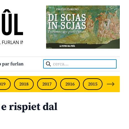
URLAN INDIPENDENT • INDEPENDENT FRIULIAN MONTHLY •
Cerca:
 par furlan
019
2018
2017
2016
2015
2014
e rispiet dal