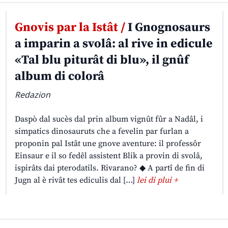
Gnovis par la Istât /
I Gnognosaurs
a imparin a svolâ: al rive in edicule
«Tal blu piturât di blu», il gnûf
album di colorâ
Redazion
Daspò dal sucès dal prin album vignût fûr a Nadâl, i
simpatics dinosauruts che a fevelin par furlan a
proponin pal Istât une gnove aventure: il professôr
Einsaur e il so fedêl assistent Blik a provin di svolâ,
ispirâts dai pterodatils. Rivarano? ◆ A partî de fin di
Jugn al è rivât tes ediculis dal […]
lei di plui +