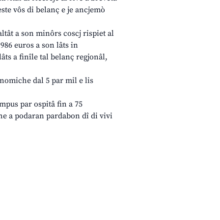
heste vôs di belanç e je ancjemò
ltât a son minôrs coscj rispiet al
986 euros a son lâts in
âts a finîle tal belanç regjonâl,
onomiche dal 5 par mil e lis
mpus par ospitâ fin a 75
che a podaran pardabon dî di vivi