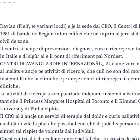
............
Davian (Pleif, te variant locâl) e je la sede dal CRO, il Centri di
1981 di bande de Regjon intun edifici che tal inprin al jere stât 
civîl de zone.
Il centri si ocupe di prevenzion, diagnosi, cure e ricercje sui t
in Italie e di sigûr al è il pont di riferiment pal Nordest.
CENTRI DI AVANGUARDIE INTERNAZIONÂL_ Al è une vore nomen
ai malâts e ancje pe ativitât di ricercje, che culì no son doi m
insiemit là che la cliniche e je ancje centri di ricercje e il centr
cliniche.
La ativitât di ricercje a ven puartade indenant insiemit a istit
tant che il Princess Margaret Hospital di Toronto e il Kimmel
University di Philadelphia.
Il CRO al à ancje un servizi di terapie dal dolôr e curis paliativi
cualitât di vite la plui alte pussibul cun chê di judâ lis personis
simpri tal rispiet de volontât dal individui.
Chest centri al è di ecelence ancje pal fat che, in graziis de sô a