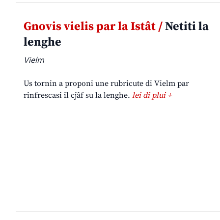
Gnovis vielis par la Istât /
Netiti la
lenghe
Vielm
Us tornin a proponi une rubricute di Vielm par
rinfrescasi il cjâf su la lenghe.
lei di plui +