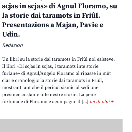
scjas in scjas» di Agnul Floramo, su
la storie dai taramots in Friûl.
Presentazions a Majan, Pavie e
Udin.
Redazion
Un libri su la storie dai taramots in Friûl nol esisteve.
Il libri «Di scjas in scjas, i taramots inte storie
furlane» di Agnul/Angelo Floramo al ripasse in mût
clâr e cronologjic la storie dai taramots in Friûl,
mostrant tant che il pericul sismic al sedi une
presince costante inte nestre storie. La pene
fortunade di Floramo e acompagne il […]
lei di plui +