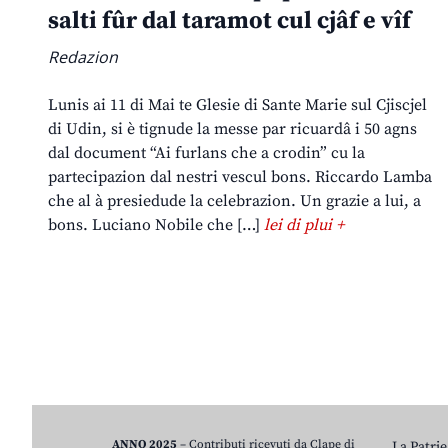
salti fûr dal taramot cul cjâf e vîf
Redazion
Lunis ai 11 di Mai te Glesie di Sante Marie sul Cjiscjel
di Udin, si è tignude la messe par ricuardâ i 50 agns
dal document “Ai furlans che a crodin” cu la
partecipazion dal nestri vescul bons. Riccardo Lamba
che al à presiedude la celebrazion. Un grazie a lui, a
bons. Luciano Nobile che […]
lei di plui +
ANNO 2025
– Contributi ricevuti da Clape di
La Patrie