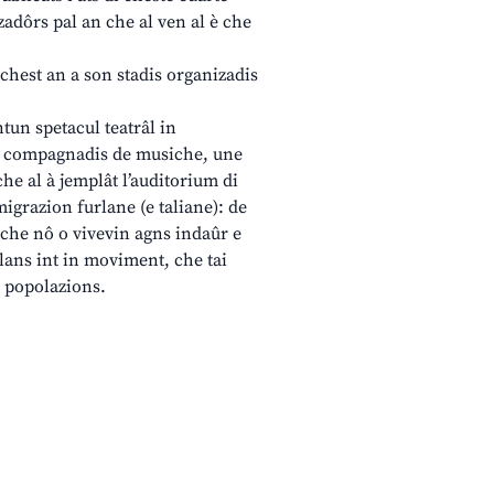
izadôrs pal an che al ven al è che
chest an a son stadis organizadis
un spetacul teatrâl in
is compagnadis de musiche, une
e al à jemplât l’auditorium di
grazion furlane (e taliane): de
e che nô o vivevin agns indaûr e
rlans int in moviment, che tai
s popolazions.