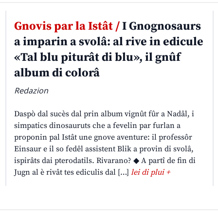
Gnovis par la Istât /
I Gnognosaurs
a imparin a svolâ: al rive in edicule
«Tal blu piturât di blu», il gnûf
album di colorâ
Redazion
Daspò dal sucès dal prin album vignût fûr a Nadâl, i
simpatics dinosauruts che a fevelin par furlan a
proponin pal Istât une gnove aventure: il professôr
Einsaur e il so fedêl assistent Blik a provin di svolâ,
ispirâts dai pterodatils. Rivarano? ◆ A partî de fin di
Jugn al è rivât tes ediculis dal […]
lei di plui +