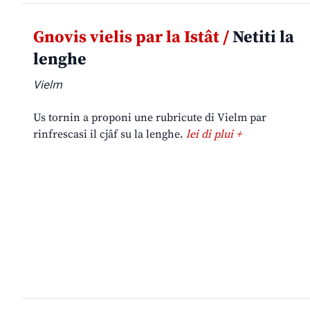
Gnovis vielis par la Istât /
Netiti la
lenghe
Vielm
Us tornin a proponi une rubricute di Vielm par
rinfrescasi il cjâf su la lenghe.
lei di plui +