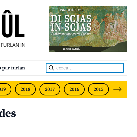
FURLAN INDIPENDENT • INDEPENDENT FRIULIAN MONTHLY •
Cerca:
 par furlan
019
2018
2017
2016
2015
2014
des