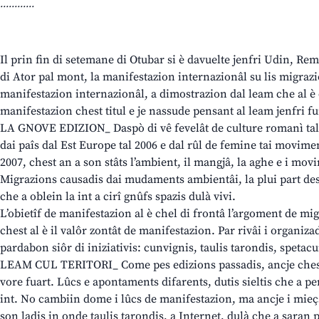
............
Il prin fin di setemane di Otubar si è davuelte jenfri Udin, Rem
di Ator pal mont, la manifestazion internazionâl su lis migrazi
manifestazion internazionâl, a dimostrazion dal leam che al è cul
manifestazion chest titul e je nassude pensant al leam jenfri f
LA GNOVE EDIZION_ Daspò di vê fevelât de culture romanì tal
dai paîs dal Est Europe tal 2006 e dal rûl de femine tai movim
2007, chest an a son stâts l’ambient, il mangjâ, la aghe e i mov
Migrazions causadis dai mudaments ambientâi, la plui part des v
che a oblein la int a cirî gnûfs spazis dulà vivi.
L’obietîf de manifestazion al è chel di frontâ l’argoment de mig
chest al è il valôr zontât de manifestazion. Par rivâi i organi
pardabon siôr di iniziativis: cunvignis, taulis tarondis, spetacui
LEAM CUL TERITORI_ Come pes edizions passadis, ancje chest a
vore fuart. Lûcs e apontaments difarents, dutis sieltis che a pe
int. No cambiin dome i lûcs de manifestazion, ma ancje i mieçs
son ladis in onde taulis tarondis, a Internet, dulà che a saran p