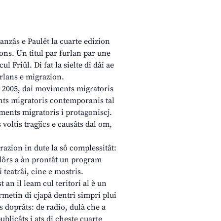
anzâs e Paulêt la cuarte edizion
ons. Un titul par furlan par une
 Friûl. Di fat la sielte di dâi ae
urlans e migrazion.
 2005, dai moviments migratoris
ents migratoris contemporanis tal
iments migratoris i protagoniscj.
oltis tragjics e causâts dal om,
razion in dute la sô complessitât:
zadôrs a àn prontât un program
 teatrâi, cine e mostris.
n il leam cul teritori al è un
rmetin di cjapâ dentri simpri plui
 doprâts: de radio, dulà che a
ublicâts i ats di cheste cuarte