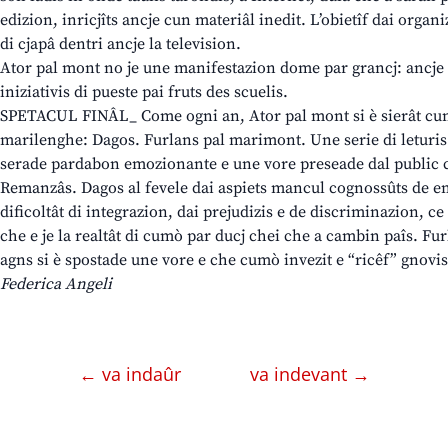
edizion, inricjîts ancje cun materiâl inedit. L’obietîf dai organ
di cjapâ dentri ancje la television.
Ator pal mont no je une manifestazion dome par grancj: ancje 
iniziativis di pueste pai fruts des scuelis.
SPETACUL FINÂL_ Come ogni an, Ator pal mont si è sierât cunt
marilenghe: Dagos. Furlans pal marimont. Une serie di letur
serade pardabon emozionante e une vore preseade dal public ch
Remanzâs. Dagos al fevele dai aspiets mancul cognossûts de emi
dificoltât di integrazion, dai prejudizis e de discriminazion, c
che e je la realtât di cumò par ducj chei che a cambin paîs. Fu
agns si è spostade une vore e che cumò invezit e “ricêf” gnovi
Federica Angeli
← va indaûr
va indevant →