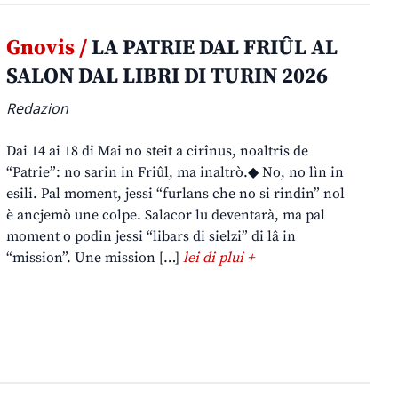
Gnovis /
LA PATRIE DAL FRIÛL AL
SALON DAL LIBRI DI TURIN 2026
Redazion
Dai 14 ai 18 di Mai no steit a cirînus, noaltris de
“Patrie”: no sarin in Friûl, ma inaltrò.◆ No, no lìn in
esili. Pal moment, jessi “furlans che no si rindin” nol
è ancjemò une colpe. Salacor lu deventarà, ma pal
moment o podin jessi “libars di sielzi” di lâ in
“mission”. Une mission […]
lei di plui +