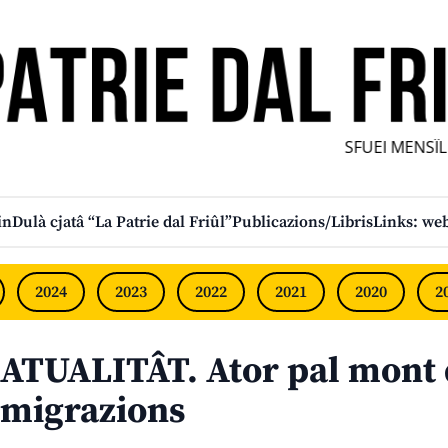
SFUEI MENSÎL 
in
Dulà cjatâ “La Patrie dal Friûl”
Publicazions/Libris
Links: web
2024
2023
2022
2021
2020
2
ATUALITÂT. Ator pal mont 
migrazions