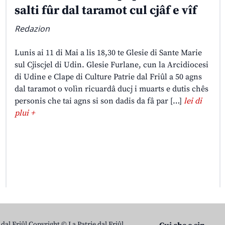
salti fûr dal taramot cul cjâf e vîf
Redazion
Lunis ai 11 di Mai a lis 18,30 te Glesie di Sante Marie
sul Cjiscjel di Udin. Glesie Furlane, cun la Arcidiocesi
di Udine e Clape di Culture Patrie dal Friûl a 50 agns
dal taramot o volìn ricuardâ ducj i muarts e dutis chês
personis che tai agns si son dadis da fâ par […]
lei di
plui +
 dal Friûl Copyright © La Patrie dal Friûl