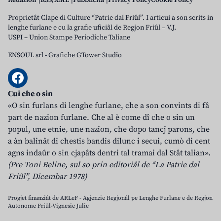
Redazion
RSS/XML
Pubblicità
Privacy Policy
Cookie Policy
Proprietât Clape di Culture “Patrie dal Friûl”. I articui a son scrits in
lenghe furlane e cu la grafie uficiâl de Regjon Friûl – V.J.
USPI – Union Stampe Periodiche Taliane
ENSOUL srl
-
Grafiche GTower Studio
Cui che o sin
«O sin furlans di lenghe furlane, che a son convints di fâ
part de nazion furlane. Che al è come dî che o sin un
popul, une etnie, une nazion, che dopo tancj parons, che
a àn balinât di chestis bandis dilunc i secui, cumò di cent
agns indaûr o sin cjapâts dentri tal tramai dal Stât talian».
(Pre Toni Beline, sul so prin editoriâl de “La Patrie dal
Friûl”, Dicembar 1978)
Progjet finanziât de ARLeF - Agjenzie Regjonâl pe Lenghe Furlane e de Regjon
Autonome Friûl-Vignesie Julie