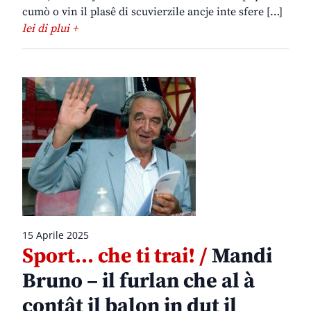
cumò o vin il plasê di scuvierzile ancje inte sfere […]
lei di plui +
15 Aprile 2025
Sport… che ti trai! /
Mandi
Bruno – il furlan che al à
contât il balon in dut il