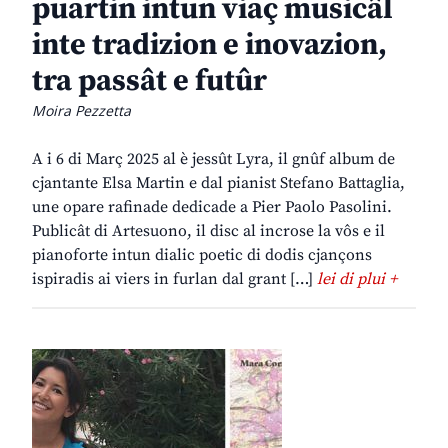
puartin intun viaç musicâl
inte tradizion e inovazion,
tra passât e futûr
Moira Pezzetta
A i 6 di Març 2025 al è jessût Lyra, il gnûf album de
cjantante Elsa Martin e dal pianist Stefano Battaglia,
une opare rafinade dedicade a Pier Paolo Pasolini.
Publicât di Artesuono, il disc al incrose la vôs e il
pianoforte intun dialic poetic di dodis cjançons
ispiradis ai viers in furlan dal grant […]
lei di plui +