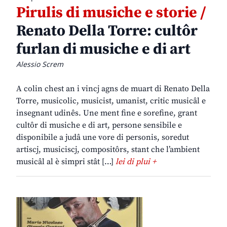
Pirulis di musiche e storie /
Renato Della Torre: cultôr
furlan di musiche e di art
Alessio Screm
A colin chest an i vincj agns de muart di Renato Della
Torre, musicolic, musicist, umanist, critic musicâl e
insegnant udinês. Une ment fine e sorefine, grant
cultôr di musiche e di art, persone sensibile e
disponibile a judâ une vore di personis, soredut
artiscj, musiciscj, compositôrs, stant che l’ambient
musicâl al è simpri stât […]
lei di plui +