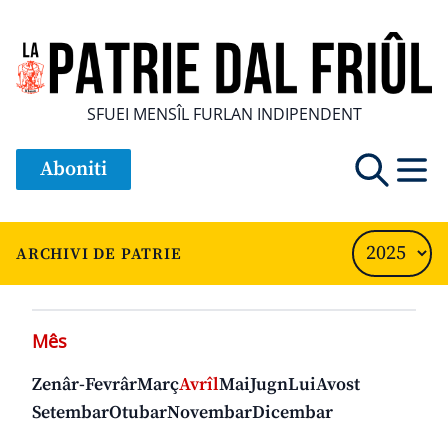
SFUEI MENSÎL FURLAN INDIPENDENT
Aboniti
ARCHIVI DE PATRIE
Mês
Zenâr-Fevrâr
Març
Avrîl
Mai
Jugn
Lui
Avost
Setembar
Otubar
Novembar
Dicembar