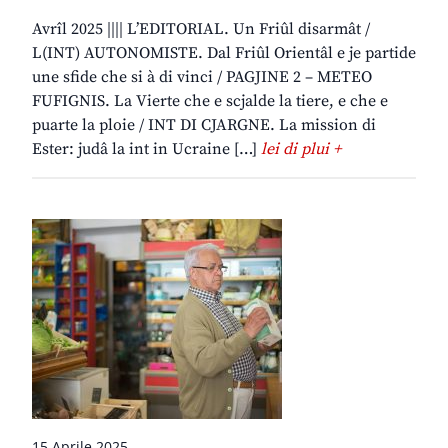
Avrîl 2025 |||| L’EDITORIAL. Un Friûl disarmât /
L(INT) AUTONOMISTE. Dal Friûl Orientâl e je partide
une sfide che si à di vinci / PAGJINE 2 – METEO
FUFIGNIS. La Vierte che e scjalde la tiere, e che e
puarte la ploie / INT DI CJARGNE. La mission di
Ester: judâ la int in Ucraine […]
lei di plui +
15 Aprile 2025