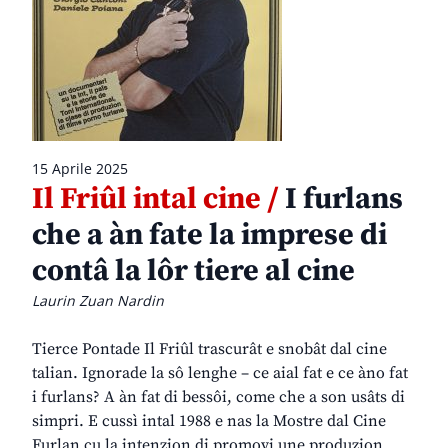
15 Aprile 2025
Il Friûl intal cine /
I furlans
che a àn fate la imprese di
contâ la lôr tiere al cine
Laurin Zuan Nardin
Tierce Pontade Il Friûl trascurât e snobât dal cine
talian. Ignorade la sô lenghe – ce aial fat e ce àno fat
i furlans? A àn fat di bessôi, come che a son usâts di
simpri. E cussì intal 1988 e nas la Mostre dal Cine
Furlan cu la intenzion di promovi une produzion