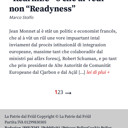
non “Readyness”
Marco Stolfo
Jean Monnet al è stât un politic e economist francês,
che al à vût un rûl une vore impuartant intal
inviament dal procès istituzionâl di integrazion
europeane, massime tant che colaboradôr dal
ministri pai afârs forescj, Robert Schuman, e po tant
che prin president de Alte Autoritât de Comunitât
Europeane dal Cjarbon e dal Açâl […]
lei di plui +
→
1
2
3
La Patrie dal Friûl Copyright © La Patrie dal Friûl
Partita IVA 01299830305