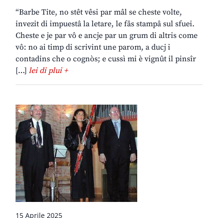
“Barbe Tite, no stêt vêsi par mâl se cheste volte,
invezit di impuestâ la letare, le fâs stampâ sul sfuei.
Cheste e je par vô e ancje par un grum di altris come
vô: no ai timp di scrivint une parom, a ducj i
contadins che o cognòs; e cussì mi è vignût il pinsîr
[…]
lei di plui +
15 Aprile 2025