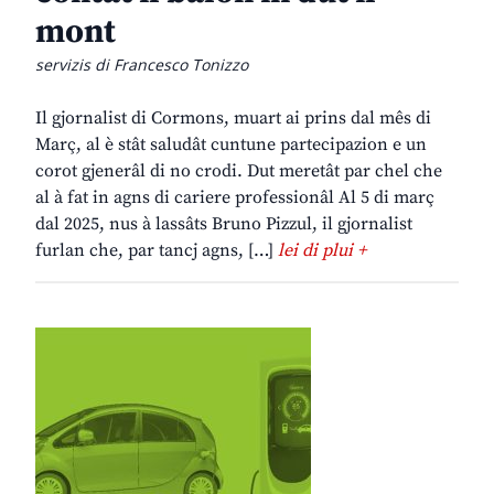
mont
servizis di Francesco Tonizzo
Il gjornalist di Cormons, muart ai prins dal mês di
Març, al è stât saludât cuntune partecipazion e un
corot gjenerâl di no crodi. Dut meretât par chel che
al à fat in agns di cariere professionâl Al 5 di març
dal 2025, nus à lassâts Bruno Pizzul, il gjornalist
furlan che, par tancj agns, […]
lei di plui +