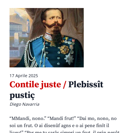
17 Aprile 2025
Contile juste /
Plebissît
pustiç
Diego Navarria
“MMandi, nono.” “Mandi frut!” “Dai mo, nono, no
soi un frut. O ai disenûf agns e o ai pene finît il
liceu!” “Par me tu sarâs simpri un frut, il prin nevôt.