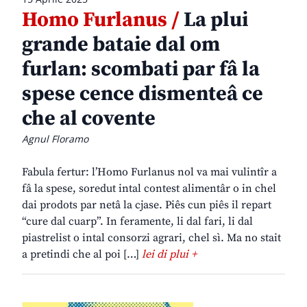
Homo Furlanus /
La plui
grande bataie dal om
furlan: scombati par fâ la
spese cence dismenteâ ce
che al covente
Agnul Floramo
Fabula fertur: l’Homo Furlanus nol va mai vulintîr a
fâ la spese, soredut intal contest alimentâr o in chel
dai prodots par netâ la cjase. Piês cun piês il repart
“cure dal cuarp”. In feramente, li dal fari, li dal
piastrelist o intal consorzi agrari, chel sì. Ma no stait
a pretindi che al poi […]
lei di plui +