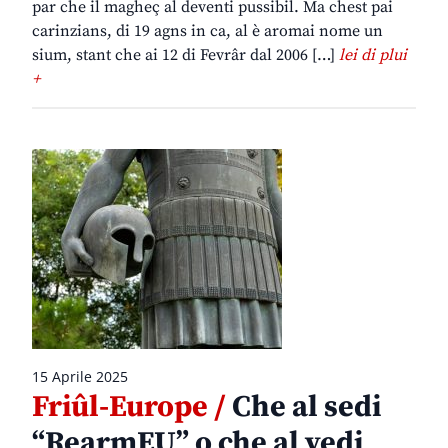
par che il magheç al deventi pussibil. Ma chest pai
carinzians, di 19 agns in ca, al è aromai nome un
sium, stant che ai 12 di Fevrâr dal 2006 […]
lei di plui
+
15 Aprile 2025
Friûl-Europe /
Che al sedi
“RearmEU” o che al vedi