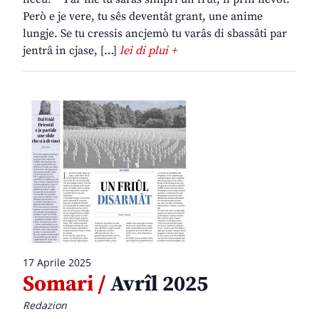
Però e je vere, tu sês deventât grant, une anime
lungje. Se tu cressis ancjemò tu varâs di sbassâti par
jentrâ in cjase, […]
lei di plui +
17 Aprile 2025
Somari /
Avrîl 2025
Redazion