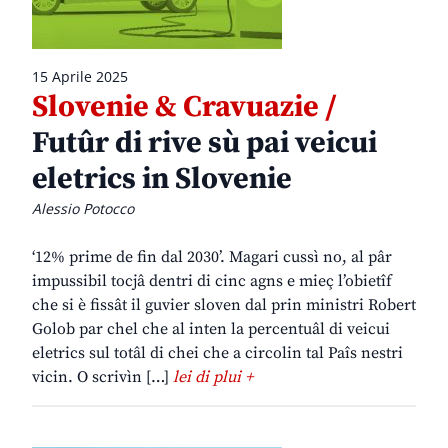
15 Aprile 2025
Slovenie & Cravuazie /
Futûr di rive sù pai veicui
eletrics in Slovenie
Alessio Potocco
‘12% prime de fin dal 2030’. Magari cussì no, al pâr
impussibil tocjâ dentri di cinc agns e mieç l’obietîf
che si è fissât il guvier sloven dal prin ministri Robert
Golob par chel che al inten la percentuâl di veicui
eletrics sul totâl di chei che a circolin tal Paîs nestri
vicin. O scrivìn […]
lei di plui +