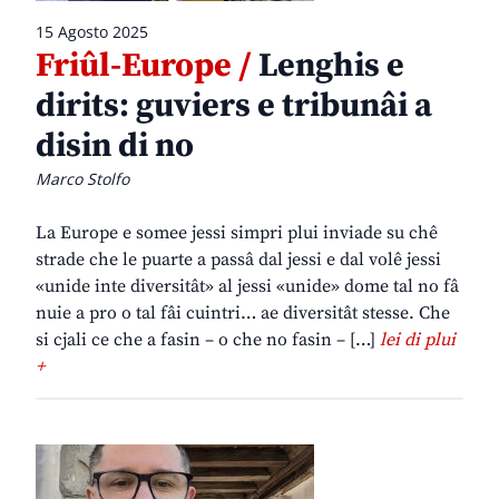
15 Agosto 2025
Friûl-Europe /
Lenghis e
dirits: guviers e tribunâi a
disin di no
Marco Stolfo
La Europe e somee jessi simpri plui inviade su chê
strade che le puarte a passâ dal jessi e dal volê jessi
«unide inte diversitât» al jessi «unide» dome tal no fâ
nuie a pro o tal fâi cuintri… ae diversitât stesse. Che
si cjali ce che a fasin – o che no fasin – […]
lei di plui
+