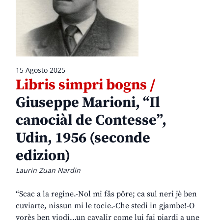
15 Agosto 2025
Libris simpri bogns /
Giuseppe Marioni, “Il
canociàl de Contesse”,
Udin, 1956 (seconde
edizion)
Laurin Zuan Nardin
“Scac a la regine.-Nol mi fâs pôre; ca sul neri jè ben
cuviarte, nissun mi le tocie.-Che stedi in gjambe!-O
vorès ben viodi…un cavalir come lui fai piardi a une