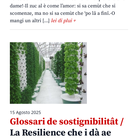
dame!-Il zuc al è come l’amor: si sa cemùt che si
scomenze, ma no si sa cemùt che ‘po lâ a finî.-O
mangi un altri […]
lei di plui +
15 Agosto 2025
Glossari de sostignibilitât /
La Resilience che i dà ae