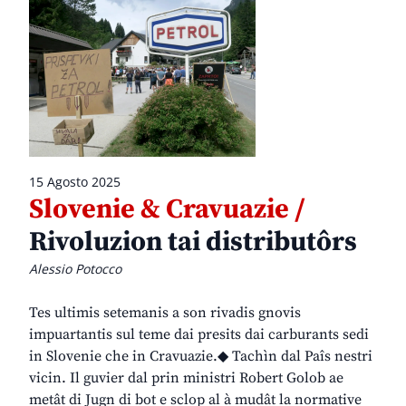
15 Agosto 2025
Slovenie & Cravuazie /
Rivoluzion tai distributôrs
Alessio Potocco
Tes ultimis setemanis a son rivadis gnovis
impuartantis sul teme dai presits dai carburants sedi
in Slovenie che in Cravuazie.◆ Tachìn dal Paîs nestri
vicin. Il guvier dal prin ministri Robert Golob ae
metât di Jugn di bot e sclop al à mudât la normative