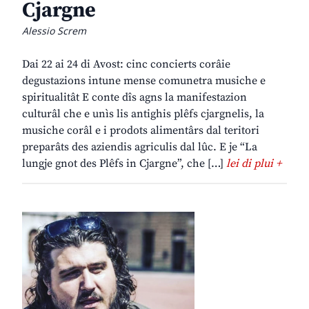
Cjargne
Alessio Screm
Dai 22 ai 24 di Avost: cinc concierts corâie
degustazions intune mense comunetra musiche e
spiritualitât E conte dîs agns la manifestazion
culturâl che e unìs lis antighis plêfs cjargnelis, la
musiche corâl e i prodots alimentârs dal teritori
preparâts des aziendis agriculis dal lûc. E je “La
lungje gnot des Plêfs in Cjargne”, che […]
lei di plui +