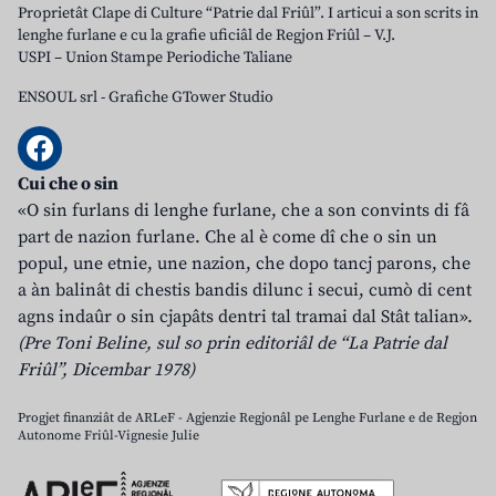
Proprietât Clape di Culture “Patrie dal Friûl”. I articui a son scrits in
lenghe furlane e cu la grafie uficiâl de Regjon Friûl – V.J.
USPI – Union Stampe Periodiche Taliane
ENSOUL srl
-
Grafiche GTower Studio
Cui che o sin
«O sin furlans di lenghe furlane, che a son convints di fâ
part de nazion furlane. Che al è come dî che o sin un
popul, une etnie, une nazion, che dopo tancj parons, che
a àn balinât di chestis bandis dilunc i secui, cumò di cent
agns indaûr o sin cjapâts dentri tal tramai dal Stât talian».
(Pre Toni Beline, sul so prin editoriâl de “La Patrie dal
Friûl”, Dicembar 1978)
Progjet finanziât de ARLeF - Agjenzie Regjonâl pe Lenghe Furlane e de Regjon
Autonome Friûl-Vignesie Julie