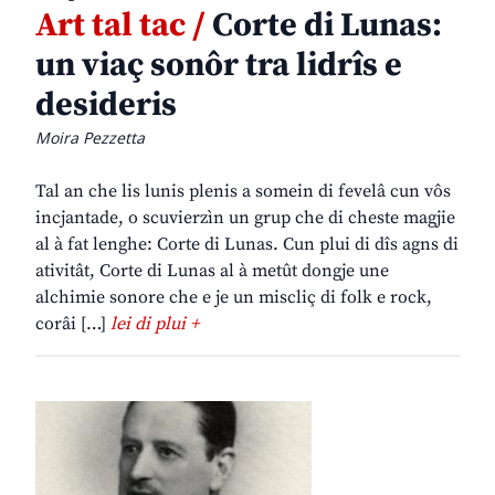
Art tal tac /
Corte di Lunas:
un viaç sonôr tra lidrîs e
desideris
Moira Pezzetta
Tal an che lis lunis plenis a somein di fevelâ cun vôs
incjantade, o scuvierzìn un grup che di cheste magjie
al à fat lenghe: Corte di Lunas. Cun plui di dîs agns di
ativitât, Corte di Lunas al à metût dongje une
alchimie sonore che e je un miscliç di folk e rock,
corâi […]
lei di plui +