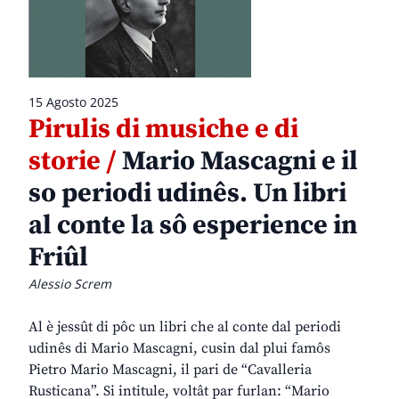
15 Agosto 2025
Pirulis di musiche e di
storie /
Mario Mascagni e il
so periodi udinês. Un libri
al conte la sô esperience in
Friûl
Alessio Screm
Al è jessût di pôc un libri che al conte dal periodi
udinês di Mario Mascagni, cusin dal plui famôs
Pietro Mario Mascagni, il pari de “Cavalleria
Rusticana”. Si intitule, voltât par furlan: “Mario