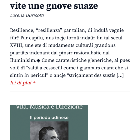
vite une gnove suaze
Lorena Durisotti
Resilience, “resilienza” par talian, di indulà vegnie
fûr? Par capîlu, nus tocje tornâ indaûr fin tal secul
XVIII, une ete di mudaments culturâi grandons
puartâts indenant dal pinsîr razionalistic dal
Iluminisim.◆ Come carateristiche gjeneriche, al pues
volê dî “saltâ a cessecûl come i gjambars cuant che si
sintin in pericul” o ancje “striçament des sustis […]
lei di plui +