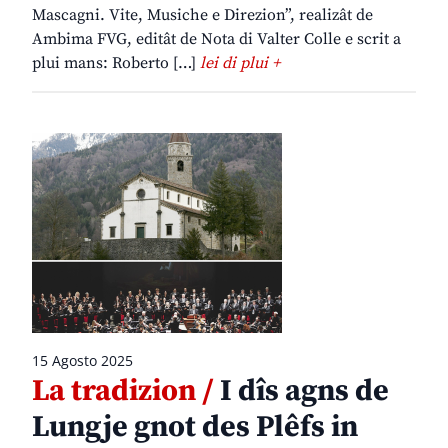
Mascagni. Vite, Musiche e Direzion”, realizât de
Ambima FVG, editât de Nota di Valter Colle e scrit a
plui mans: Roberto […]
lei di plui +
15 Agosto 2025
La tradizion /
I dîs agns de
Lungje gnot des Plêfs in