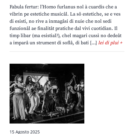
Fabula fertur: l’Homo furlanus nol à cuardis che a
vibrin pe estetiche musicâl. La sô estetiche, se e ves
di esisti, no rive a inmagâsi di nuie che nol sedi
funzionâl ae finalitât pratiche dal vivi cuotidian. Il
timp libar (ma esistial?), chel magari cussì no dedeât
a imparâ un strument di soflâ, di bati […]
lei di plui +
15 Agosto 2025