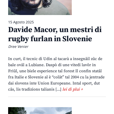
15 Agosto 2025
Davide Macor, un mestri di
rugby furlan in Slovenie
Dree Venier
In curt, il tecnic di Udin al tacarà a insegnâil zûc de
bale ovâl a Lubiane. Daspò di une vitedi lavôr in
Friûl, une biele esperience tal forest Il confin statâl
fra Italie e Slovenie al è “colât” tal 2004 cu la jentrade
dai slovens inte Union Europeane. Intal sport, dut
câs, lis tradizions talianis […]
lei di plui +