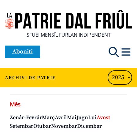
SFUEI MENSÎL FURLAN INDIPENDENT
Aboniti
ARCHIVI DE PATRIE
Mês
Zenâr-Fevrâr
Març
Avrîl
Mai
Jugn
Lui
Avost
Setembar
Otubar
Novembar
Dicembar