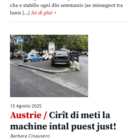
che e stabilìs ogni dôs setemanis (ae miezegnot tra
lunis […]
lei di plui +
15 Agosto 2025
Austrie /
Cirît di meti la
machine intal puest just!
Barbara Cinausero