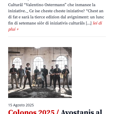
Culturâl “Valentino Ostermann” che inmanee la
iniziative._ Ce ise cheste cheste iniziative? “Chest an
di fat e sarà la tierce edizion dal avigniment: un lunc
fin di setemane siôr di iniziativis culturâls […]
lei di
plui +
15 Agosto 2025
Colonos 2025 /
Avostanis al