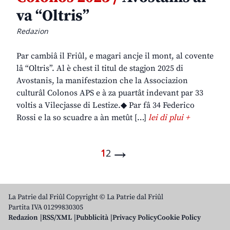
va “Oltris”
Redazion
Par cambiâ il Friûl, e magari ancje il mont, al covente
lâ “Oltris”. Al è chest il titul de stagjon 2025 di
Avostanis, la manifestazion che la Associazion
culturâl Colonos APS e à za puartât indevant par 33
voltis a Vilecjasse di Lestize.◆ Par fâ 34 Federico
Rossi e la so scuadre a àn metût […]
lei di plui +
→
1
2
La Patrie dal Friûl Copyright © La Patrie dal Friûl
Partita IVA 01299830305
Redazion
RSS/XML
Pubblicità
Privacy Policy
Cookie Policy